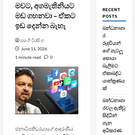
මවට, අගමැතිනියට
RECENT
මඩ ගහනවා – ඒකට
POSTS
ඉඩ දෙන්න බැහැ
බන්ධනාගා
ර
සසංගි වීරසිංහ
රුඳවියන්
June 11, 2026
ගේ ගැටලු
1 minute read
0
සොයා
බැලීමට
ඒකාබද්ධ
යාන්ත්‍රණය
ක්
බන්ධනාගා
රවල ඇතිවු
සිද්ධීන්
ගැන
ජනාධිපතිවරයාගේ ආදරණීය
අධිකරණ