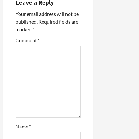
Leave a Reply
v
Your email address will not be
i
published.
Required fields are
marked
*
g
Comment
*
a
t
i
o
n
Name
*