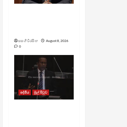
බන්ධනාගාරවල ඇතිවු
සිද්ධීන් ගැන අධිකරණ
ඇමතිගෙන් විශේෂ
ප්‍රකාශයක්
සසංගි වීරසිංහ
August 8, 2026
0
දේශීය
මුල් පිටුව
පාර්ලිමේන්තු මන්ත්‍රී වැටුප
වැඩි කළාද ? – ආර්ථික
සංවර්ධන නි. ඇමති කරුණු