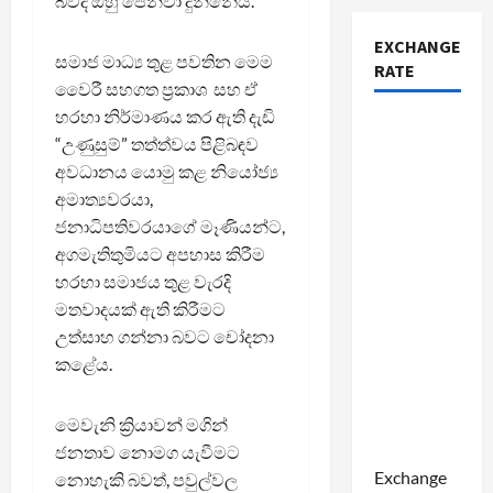
බවද ඔහු පෙන්වා දුන්නේය.
EXCHANGE
සමාජ මාධ්‍ය තුළ පවතින මෙම
RATE
වෛරී සහගත ප්‍රකාශ සහ ඒ
හරහා නිර්මාණය කර ඇති දැඩි
“උණුසුම්” තත්ත්වය පිළිබඳව
අවධානය යොමු කළ නියෝජ්‍ය
අමාත්‍යවරයා,
ජනාධිපතිවරයාගේ මෑණියන්ට,
අගමැතිතුමියට අපහාස කිරීම
හරහා සමාජය තුළ වැරදි
මතවාදයක් ඇති කිරීමට
උත්සාහ ගන්නා බවට චෝදනා
කළේය.
මෙවැනි ක්‍රියාවන් මගින්
ජනතාව නොමග යැවීමට
Exchange
නොහැකි බවත්, පවුල්වල