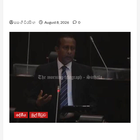
බන්ධනාගාරවල ඇතිවු සිද්ධීන් ගැන අධිකරණ
ඇමතිගෙන් විශේෂ ප්‍රකාශයක්
සසංගි වීරසිංහ
August 8, 2026
0
දේශීය
මුල් පිටුව
පාර්ලිමේන්තු මන්ත්‍රී වැටුප වැඩි කළාද ? – ආර්ථික
සංවර්ධන නි. ඇමති කරුණු පහදයි