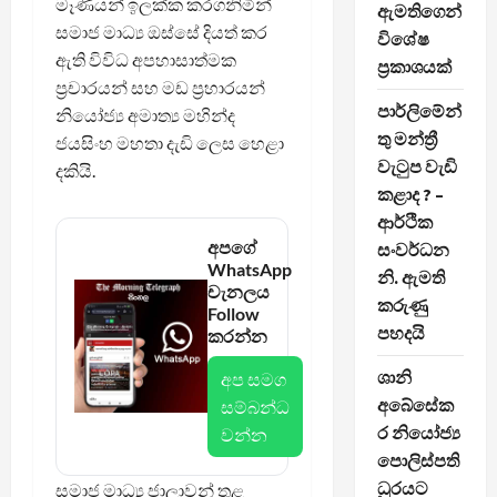
මෑණියන් ඉලක්ක කරගනිමින්
ඇමතිගෙන්
සමාජ මාධ්‍ය ඔස්සේ දියත් කර
විශේෂ
ඇති විවිධ අපහාසාත්මක
ප්‍රකාශයක්
ප්‍රචාරයන් සහ මඩ ප්‍රහාරයන්
පාර්ලිමේන්
නියෝජ්‍ය අමාත්‍ය මහින්ද
තු මන්ත්‍රී
ජයසිංහ මහතා දැඩි ලෙස හෙළා
වැටුප වැඩි
දකියි.
කළාද ? –
ආර්ථික
අපගේ
සංවර්ධන
WhatsApp
නි. ඇමති
චැනලය
කරුණු
Follow
පහදයි
කරන්න
ශානි
අප සමග
අබේසේක
සම්බන්ධ
ර නියෝජ්‍ය
වන්න
පොලිස්පති
ධුරයට
සමාජ මාධ්‍ය ජාලාවන් තුළ