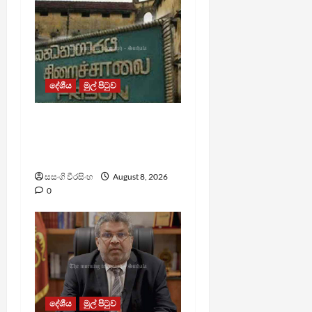
දේශීය
මුල් පිටුව
බන්ධනාගාර රුඳවියන්ගේ
ගැටලු සොයා බැලීමට
ඒකාබද්ධ යාන්ත්‍රණයක්
සසංගි වීරසිංහ
August 8, 2026
0
දේශීය
මුල් පිටුව