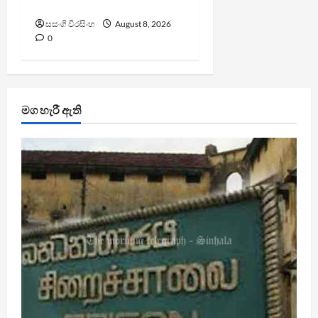
පහදයි
සසංගි වීරසිංහ
August 8, 2026
0
මග හැරී ඇති