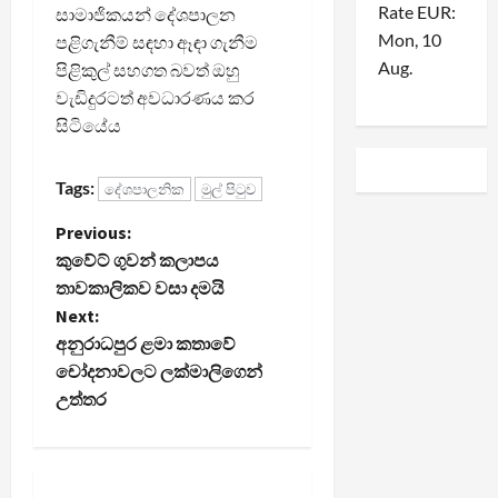
Rate
EUR
:
සාමාජිකයන් දේශපාලන
Mon, 10
පළිගැනීම් සඳහා ඈඳා ගැනීම
Aug.
පිළිකුල් සහගත බවත් ඔහු
වැඩිදුරටත් අවධාරණය කර
සිටියේය
Tags:
දේශපාලනික
මුල් පිටුව
P
Previous:
කුවේට් ගුවන් කලාපය
o
තාවකාලිකව වසා දමයි
Next:
s
අනුරාධපුර ළමා කතාවේ
t
චෝදනාවලට ලක්මාලිගෙන්
උත්තර
n
a