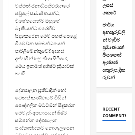
උසස්
වත්මන් ජනාධිපතිවරයාගේ
කෙරේ
පවුලේ සාමාජිකයන්ට,
විශේෂයෙන්ම ඔහුගේ
මාර්ග
මෑණියන්ට එරෙහිව
අනතුරුවලි
සිදුකෙරෙන මෙම පහත් පෙළේ
න් වැඩිම
විවේචන සම්බන්ධයෙන්
ප්‍රමාණයක්
පාර්ලිමේන්තුවේදී අදහස්
මියගොස්
දක්වමින් ඔහු කියා සිටියේ,
ඇත්තේ
මෙය ඉතාමත් අශිෂ්ට ක්‍රියාවක්
යතුරුපැදික
බවයි.
රුවන්
දේශපාලන ප්‍රතිවාදීන් හෝ
වෙනත් කණ්ඩායම් විසින්
පෞද්ගලික මට්ටමින් සිදුකරන
RECENT
මෙවැනි අපහාසයන් ශිෂ්ට
COMMENTS
සම්පන්න දේශපාලන
සංස්කෘතියකට නොගැලපෙන