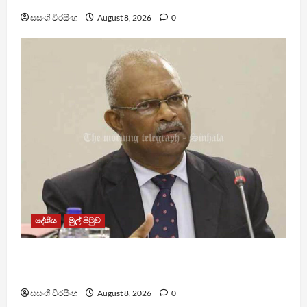
සසංගි වීරසිංහ
August 8, 2026
0
දේශීය
මුල් පිටුව
ශානි අබේසේකර නියෝජ්‍ය පොලිස්පති ධුරයට උසස්
කෙරේ
සසංගි වීරසිංහ
August 8, 2026
0