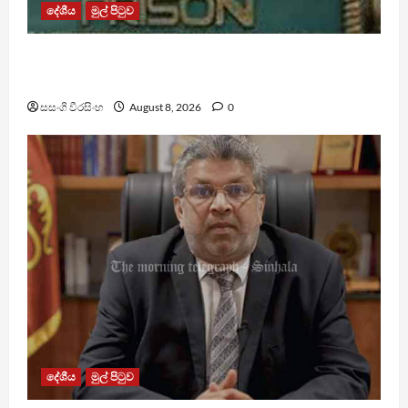
දේශීය
මුල් පිටුව
බන්ධනාගාර රුඳවියන්ගේ ගැටලු සොයා බැලීමට
ඒකාබද්ධ යාන්ත්‍රණයක්
සසංගි වීරසිංහ
August 8, 2026
0
දේශීය
මුල් පිටුව