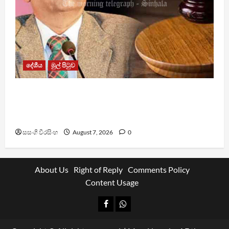
දේශීය
මුල් පිටුව
රවී සෙනෙවිරත්නට එරෙහි නඩුවක් ඉදිරියට
පවත්වාගෙන යාම වළක්වාලමින් අතුරු තහනම්
නියෝගයක්
සසංගි වීරසිංහ
August 7, 2026
0
About Us
Right of Reply
Comments Policy
Content Usage
Facebook
Whatsapp