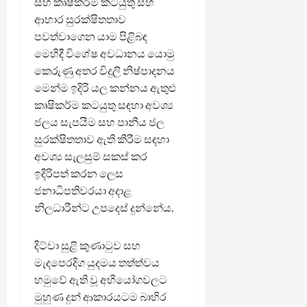
සහ කෘෂිකර්ම කටයුතු සහ
ආහාර සුරක්ෂිතතාව
පවත්වාගෙන යාම පිළිබඳ
මෙහිදී විශේෂ අවධානය යොමු
කෙරුණු අතර විදුලි නිෂ්පාදනය
මෙන්ම ඉදිරි යල කන්නය ඇතුළු
කෘෂිකර්ම කටයුතු සඳහා අවශ්‍ය
ජලය සැපයීම සහ පානීය ජල
සුරක්ෂිතතාව ඇති කිරීම සඳහා
අවශ්‍ය සැලසුම් සකස් කර
ඉදිරිපත් කරන ලෙස
ජනාධිපතිවරයා අදාළ
නිලධාරීන්ට උපදෙස් දුන්නේය.
දිට්වා සුළි කුණාටුව සහ
මැදපෙරදිග යුදමය තත්ත්වය
හමුවේ ඇති වූ අභියෝගවලට
මුහුණ දුන් ආකාරයටම බාහිර