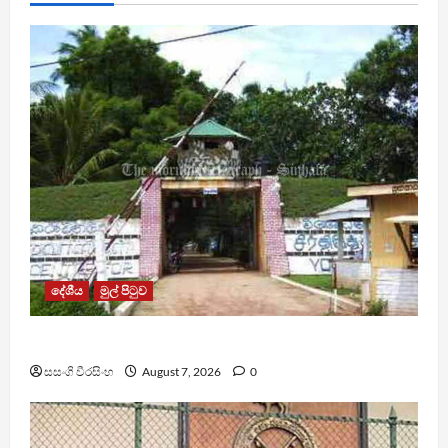
දේශීය
මුල් පිටුව
පල්ලන්සේන බන්ධනාගාරයේ නොසන්සුන්තාවක්
සසංගි වීරසිංහ
August 7, 2026
0