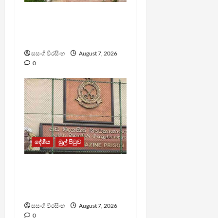
පල්ලන්සේන
බන්ධනාගාරයේ
නොසන්සුන්තාවක්
සසංගි වීරසිංහ
August 7, 2026
0
දේශීය
මුල් පිටුව
මැගසින් බන්ධනාගාරයේ
ගැටුමින් රෝහල් ගත කළ
රැඳවියෙකු මරුට
සසංගි වීරසිංහ
August 7, 2026
0