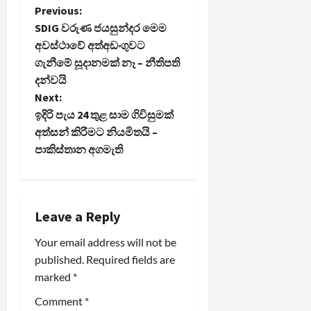
P
Previous:
SDIG වරුණ ජයසුන්දර මෙම
o
අවස්ථාවේ අත්අඩංගුවට
ගැනීමේ සූදානමක් නෑ – නීතිපති
s
දන්වයි
t
Next:
ඉදිරි පැය 24 තුළ සාම ගිවිසුමක්
n
අත්සන් කිරීමට නියමිතයි –
පාකිස්තාන අගමැති
a
v
i
Leave a Reply
Your email address will not be
g
published.
Required fields are
a
marked
*
t
Comment
*