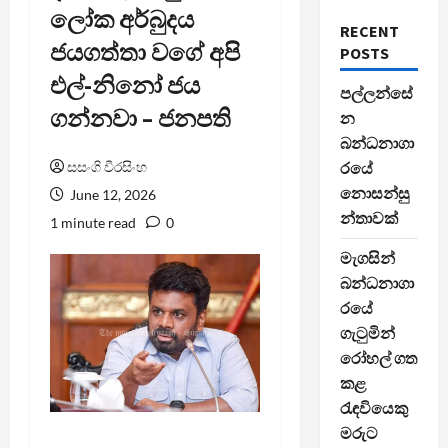
ලෝක අර්බුදය
RECENT
ජයගත්තා වගේ අපි
POSTS
එල්-නිනෝ ජය
පල්ලන්සේ
ගන්නවා – ජනපති
න
බන්ධනාගා
සසංගි වීරසිංහ
රයේ
නොසන්සු
June 12, 2026
න්තාවක්
1 minute read
0
මැගසින්
බන්ධනාගා
රයේ
ගැටුමින්
රෝහල් ගත
කළ
රැඳවියෙකු
මරුට