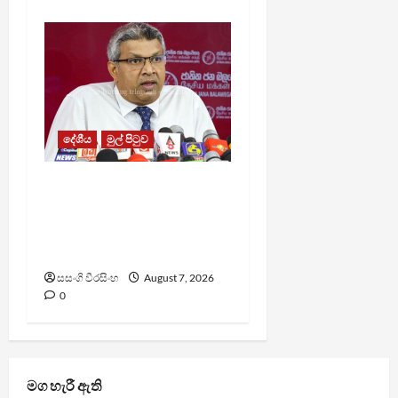
දේශීය
මුල් පිටුව
වෙඩිතැබීමක් සිදුකර
කුරුවිට නොසන්සුන්තාව
පාලනය කරයි – අධිකරණ
ඇමති
සසංගි වීරසිංහ
August 7, 2026
0
මග හැරී ඇති