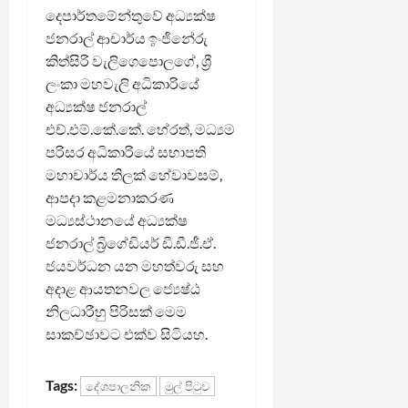
දෙපාර්තමේන්තුවේ අධ්‍යක්ෂ
ජනරාල් ආචාර්ය ඉංජිනේරු
කිත්සිරි වැලිගෙපොලගේ, ශ්‍රී
ලංකා මහවැලි අධිකාරියේ
අධ්‍යක්ෂ ජනරාල්
එච්.එම්.කේ.කේ. හේරත්, මධ්‍යම
පරිසර අධිකාරියේ සභාපති
මහාචාර්ය තිලක් හේවාවසම්,
ආපදා කළමනාකරණ
මධ්‍යස්ථානයේ අධ්‍යක්ෂ
ජනරාල් බ්‍රිගේඩියර් ඩී.ඩී.ජී.ඒ.
ජයවර්ධන යන මහත්වරු සහ
අදාළ ආයතනවල ජ්‍යෙෂ්ඨ
නිලධාරීහු පිරිසක් මෙම
සාකච්ඡාවට එක්ව සිටියහ.
Tags:
දේශපාලනික
මුල් පිටුව