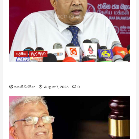
දේශීය
මුල් පිටුව
වෙඩිතැබීමක් සිදුකර කුරුවිට නොසන්සුන්තාව
පාලනය කරයි – අධිකරණ ඇමති
සසංගි වීරසිංහ
August 7, 2026
0