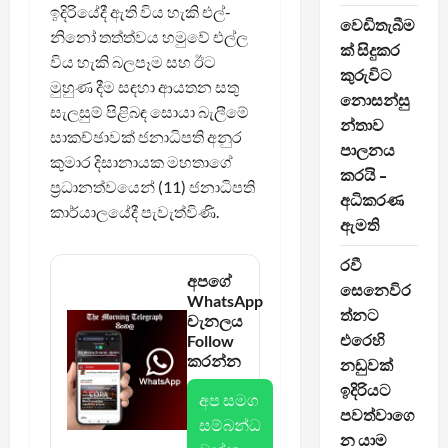
ඉදිරියේදී ඇති විය හැකි එල්-
වෙඩිතැබීම
නිනෝ තත්ත්වය හමුවේ එල්ල
ක් සිදුකර
විය හැකි බලපෑම සහ ඊට
කුරුවිට
මුහුණ දීම සඳහා ආයතන සතු
නොසන්සු
සැලසුම් පිළිබඳ සොයා බැලීමේ
න්තාව
සාකච්ඡාවක් ජනාධිපති අනුර
පාලනය
කුමාර දිසානායක මහතාගේ
කරයි –
ප්‍රධානත්වයෙන් (11) ජනාධිපති
අධිකරණ
කාර්යාලයේදී පැවැත්විණි.
ඇමති
රවී
අපගේ
සෙනෙවිර
WhatsApp
ත්නට
චැනලය
එරෙහි
Follow
කරන්න
නඩුවක්
ඉදිරියට
අප සමග
පවත්වාගෙ
සම්බන්ධ
න යාම