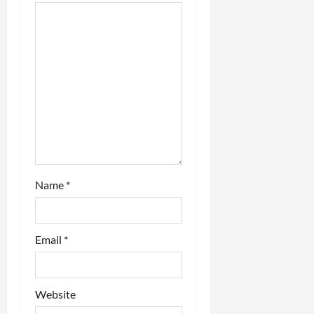
i
o
n
Name
*
Email
*
Website