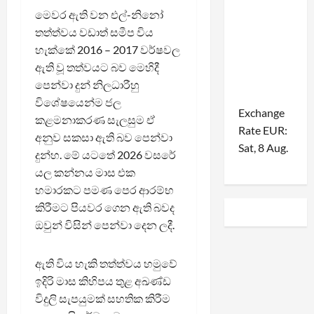
මෙවර ඇති වන එල්-නිනෝ
තත්ත්වය වඩාත් සමීප විය
හැක්කේ 2016 – 2017 වර්ෂවල
ඇති වූ තත්වයට බව මෙහිදී
පෙන්වා දුන් නිලධාරීහු
විශේෂයෙන්ම ජල
Exchange
කළමනාකරණ සැලසුම ඒ
Rate
EUR
:
අනුව සකසා ඇති බව පෙන්වා
Sat, 8 Aug.
දුන්හ. මේ යටතේ 2026 වසරේ
යල කන්නය මාස එක
හමාරකට පමණ පෙර ආරම්භ
කිරීමට පියවර ගෙන ඇති බවද
ඔවුන් විසින් පෙන්වා දෙන ලදී.
ඇති විය හැකි තත්ත්වය හමුවේ
ඉදිරි මාස කිහිපය තුළ අඛණ්ඩ
විදුලි සැපයුමක් සහතික කිරීම