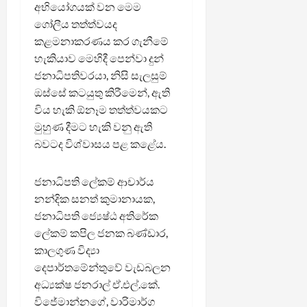
අභියෝගයක් වන මෙම
ගෝලීය තත්ත්වයද
කළමනාකරණය කර ගැනීමේ
හැකියාව මෙහිදී පෙන්වා දුන්
ජනාධිපතිවරයා, නිසි සැලසුම්
ඔස්සේ කටයුතු කිරීමෙන්, ඇති
විය හැකි ඕනෑම තත්ත්වයකට
මුහුණ දීමට හැකි වනු ඇති
බවටද විශ්වාසය පළ කළේය.
ජනාධිපති ලේකම් ආචාර්ය
නන්දික සනත් කුමානායක,
ජනාධිපති ජ්‍යෙෂ්ඨ අතිරේක
ලේකම් කපිල ජනක බණ්ඩාර,
කාලගුණ විද්‍යා
දෙපාර්තමේන්තුවේ වැඩබලන
අධ්‍යක්ෂ ජනරාල් ඒ.එල්.කේ.
විජේමාන්නගේ, වාරිමාර්ග