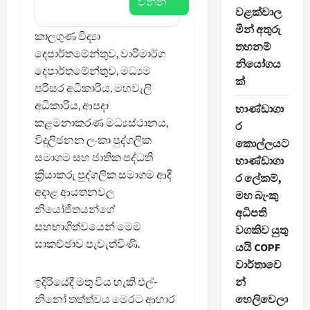
වන්න
වළක්වාල
මින් අතුරු
කාලගුණ විද්‍යා
තහනම්
දෙපාර්තමේන්තුව, වාරිමාර්ග
නියෝගය
දෙපාර්තමේන්තුව, මධ්‍යම
ක්
පරිසර අධිකාරිය, මහවැලි
අධිකාරිය, ආපදා
භාණ්ඩාගා
කළමනාකරණ මධ්‍යස්ථානය,
ර
විදුලිජනන ලංකා පුද්ගලික
කොල්ලයට
සමාගම සහ ජාතික පද්ධති
භාණ්ඩාගා
ක්‍රියාකරු පුද්ගලික සමාගම ආදී
ර ලේකම්,
අදාළ ආයතනවල
මහ බැංකු
නියෝජිතයන්ගේ
අධිපති
සහභාගිත්වයෙන් මෙම
වගකිව යුතු
සාකච්ඡාව පැවැත්විණි.
යයි COPF
වාර්තාවෙ
ඉදිරියේදී මතු විය හැකි එල්-
න්
නිනෝ තත්ත්වය මෙරට ආහාර
හෙලිවෙලා