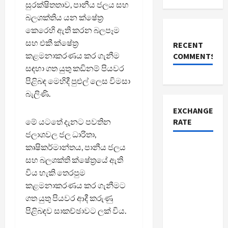
සුරක්ෂිතතාව, පානීය ජලය සහ
බලශක්තිය යන ක්ෂේත්‍ර
කෙරෙහි ඇති කරන බලපෑම
සහ එකී ක්ෂේත්‍ර
RECENT
කළමනාකරණය කර ගැනීම
COMMENTS
සඳහා ගත යුතු කඩිනම් පියවර
පිළිබඳ මෙහිදී පුළුල් ලෙස විමසා
බැලිණි.
EXCHANGE
මේ යටතේ දැනට පවතින
RATE
ජලාශවල ජල ධාරිතා,
කෘෂිකර්මාන්තය, පානීය ජලය
සහ බලශක්ති ක්ෂේත්‍රයේ ඇති
විය හැකි තෙරපුම
කළමනාකරණය කර ගැනීමට
ගත යුතු පියවර ආදී කරුණු
පිළිබඳව සාකච්ඡාවට ලක් විය.