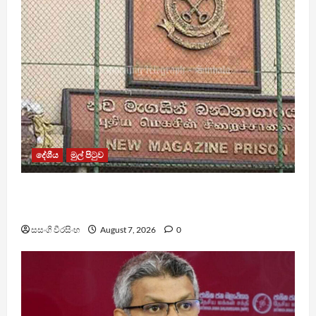
දේශීය
මුල් පිටුව
මැගසින් බන්ධනාගාරයේ ගැටුමින් රෝහල් ගත කළ
රැඳවියෙකු මරුට
සසංගි වීරසිංහ
August 7, 2026
0