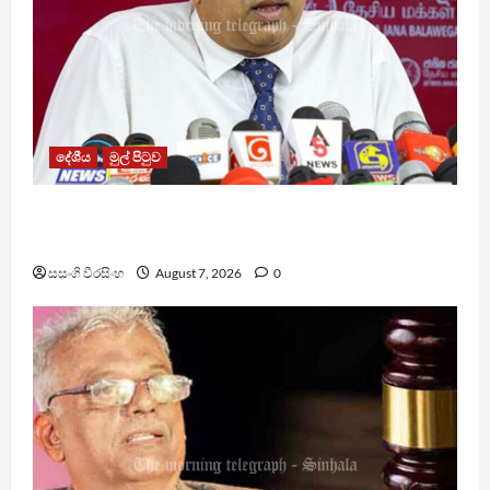
දේශීය
මුල් පිටුව
වෙඩිතැබීමක් සිදුකර කුරුවිට නොසන්සුන්තාව
පාලනය කරයි – අධිකරණ ඇමති
සසංගි වීරසිංහ
August 7, 2026
0