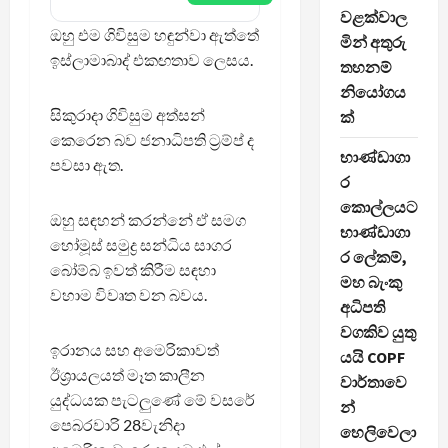
වළක්වාල
ඔහු එම ගිවිසුම හඳුන්වා ඇත්තේ
මින් අතුරු
ඉස්ලාමාබාද් එකඟතාව ලෙසය.
තහනම්
නියෝගය
සිකුරාදා ගිවිසුම අත්සන්
ක්
කෙරෙන බව ජනාධිපති ට්‍රම්ප් ද
භාණ්ඩාගා
පවසා ඇත.
ර
කොල්ලයට
ඔහු සඳහන් කරන්නේ ඒ සමග
භාණ්ඩාගා
හෝමූස් සමුද්‍ර සන්ධිය සාගර
ර ලේකම්,
බෝම්බ ඉවත් කිරීම සඳහා
මහ බැංකු
වහාම විවෘත වන බවය.
අධිපති
වගකිව යුතු
ඉරානය සහ අමෙරිකාවත්
යයි COPF
ඊශ්‍රායලයත් මෑත කාලීන
වාර්තාවෙ
යුද්ධයක පැටලුණේ මේ වසරේ
න්
පෙබරවාරි 28වැනිදා
හෙලිවෙලා