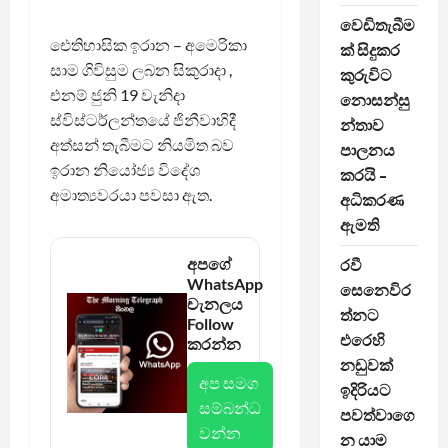
වෙඩිතැබීම
ඓතිහාසික ඉරාන – අමෙරිකා
ක් සිදුකර
සාම ගිවිසුම ලබන සිකුරාදා ,
කුරුවිට
එනම් ජුනි 19 වැනිදා
නොසන්සු
ස්විස්ටර්ලන්තයේ ජිනීවාහිදී
න්තාව
අත්සන් තැබීමට නියමිත බව
පාලනය
ඉරාන නියෝජ්‍ය විදේශ
කරයි –
අමාත්‍යවරයා පවසා ඇත.
අධිකරණ
ඇමති
අපගේ
රවී
WhatsApp
සෙනෙවිර
චැනලය
ත්නට
Follow
එරෙහි
කරන්න
නඩුවක්
අප සමග
ඉදිරියට
සම්බන්ධ
පවත්වාගෙ
වන්න
න යාම