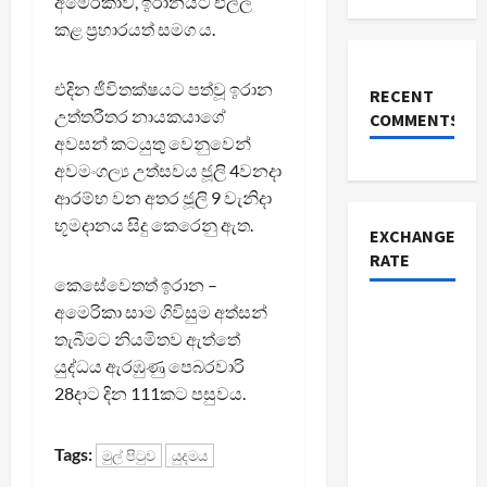
අමෙරිකාව, ඉරානයට එල්ල
කළ ප්‍රහාරයත් සමග ය.
එදින ජීවිතක්ෂයට පත්වූ ඉරාන
RECENT
උත්තරීතර නායකයාගේ
COMMENTS
අවසන් කටයුතු වෙනුවෙන්
අවමංගල්‍ය උත්සවය ජූලි 4වනදා
ආරම්භ වන අතර ජූලි 9 වැනිදා
භූමදානය සිදු කෙරෙනු ඇත.
EXCHANGE
RATE
කෙසේවෙතත් ඉරාන –
අමෙරිකා සාම ගිවිසුම අත්සන්
තැබීමට නියමිතව ඇත්තේ
යුද්ධය ඇරඹුණු පෙබරවාරි
28දාට දින 111කට පසුවය.
Tags:
මුල් පිටුව
යුදමය