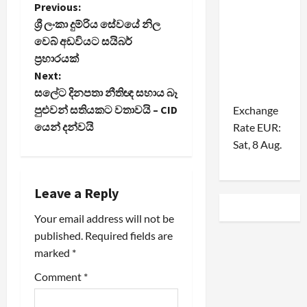
P
Previous:
ශ්‍රී ලංකා දුම්රිය සේවයේ නිල
o
වෙබ් අඩවියට සයිබර්
ප්‍රහාරයක්
s
Next:
t
සලේට දිනපතා නීතිඥ සහාය බෑ
පුළුවන් සතියකට වතාවයි – CID
Exchange
n
යෙන් දන්වයි
Rate
EUR
:
Sat, 8 Aug.
a
v
Leave a Reply
i
Your email address will not be
published.
Required fields are
g
marked
*
a
Comment
*
t