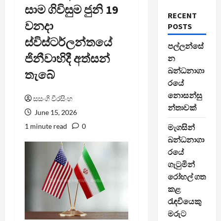
සාම ගිවිසුම ජුනි 19
RECENT
වනදා
POSTS
ස්විස්ටර්ලන්තයේ
පල්ලන්සේ
ජිනීවාහිදී අත්සන්
න
බන්ධනාගා
තැබේ
රයේ
නොසන්සු
සසංගි වීරසිංහ
න්තාවක්
June 15, 2026
1 minute read
0
මැගසින්
බන්ධනාගා
රයේ
ගැටුමින්
රෝහල් ගත
කළ
රැඳවියෙකු
මරුට