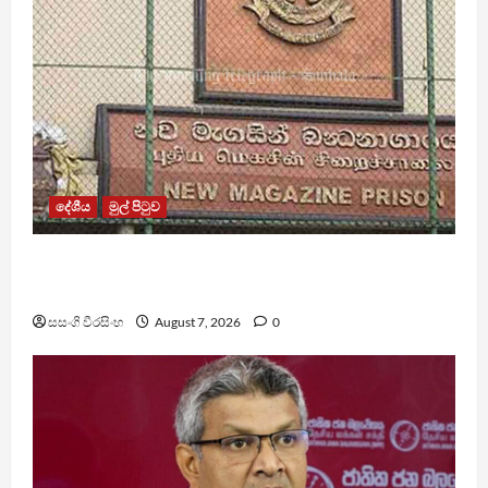
දේශීය
මුල් පිටුව
මැගසින් බන්ධනාගාරයේ ගැටුමින් රෝහල් ගත කළ
රැඳවියෙකු මරුට
සසංගි වීරසිංහ
August 7, 2026
0