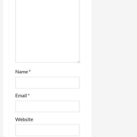
i
o
n
Name
*
Email
*
Website