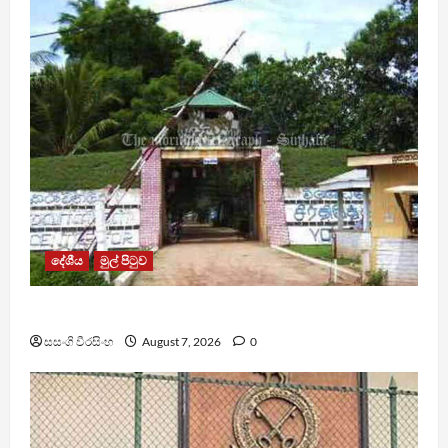
දේශීය
මුල් පිටුව
පල්ලන්සේන බන්ධනාගාරයේ නොසන්සුන්තාවක්
සසංගි වීරසිංහ
August 7, 2026
0