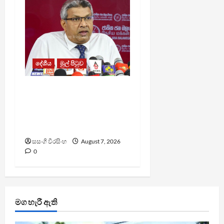
දේශීය
මුල් පිටුව
වෙඩිතැබීමක් සිදුකර
කුරුවිට නොසන්සුන්තාව
පාලනය කරයි – අධිකරණ
ඇමති
සසංගි වීරසිංහ
August 7, 2026
0
මග හැරී ඇති