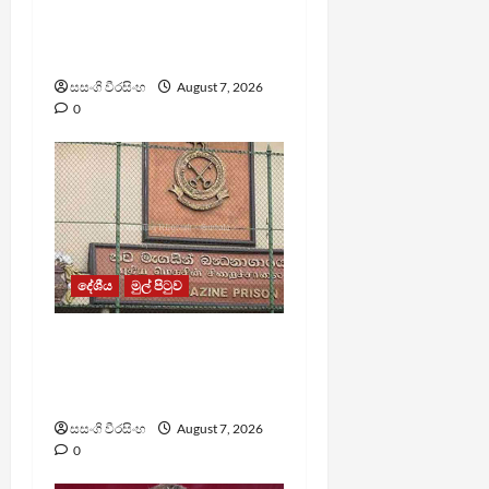
පල්ලන්සේන
බන්ධනාගාරයේ
නොසන්සුන්තාවක්
සසංගි වීරසිංහ
August 7, 2026
0
දේශීය
මුල් පිටුව
මැගසින් බන්ධනාගාරයේ
ගැටුමින් රෝහල් ගත කළ
රැඳවියෙකු මරුට
සසංගි වීරසිංහ
August 7, 2026
0