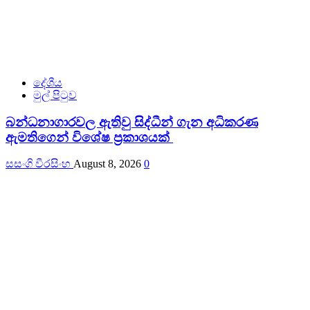
දේශීය
මුල් පිටුව
බන්ධනාගාරවල ඇතිවු සිද්ධීන් ගැන අධිකරණ
ඇමතිගෙන් විශේෂ ප්‍රකාශයක්
සසංගි වීරසිංහ
August 8, 2026
0