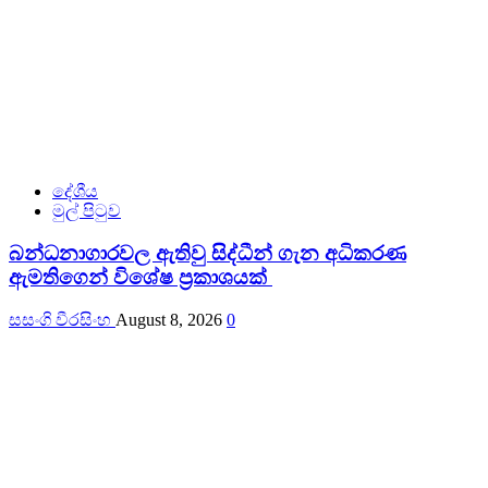
දේශීය
මුල් පිටුව
බන්ධනාගාරවල ඇතිවු සිද්ධීන් ගැන අධිකරණ
ඇමතිගෙන් විශේෂ ප්‍රකාශයක්
සසංගි වීරසිංහ
August 8, 2026
0