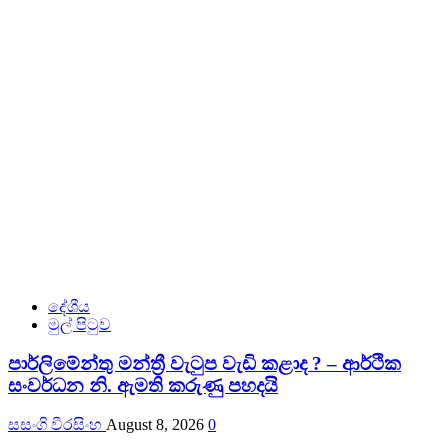
දේශීය
මුල් පිටුව
පාර්ලිමේන්තු මන්ත්‍රී වැටුප වැඩි කළාද ? – ආර්ථික
සංවර්ධන නි. ඇමති කරුණු පහදයි
සසංගි වීරසිංහ
August 8, 2026
0