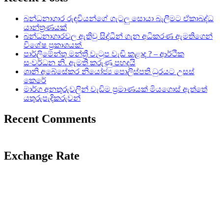
බන්ධනාගාර රුඳවියන්ගේ ගැටලු සොයා බැලීමට ඒකාබද්ධ
යාන්ත්‍රණයක්
බන්ධනාගාරවල ඇතිවු සිද්ධීන් ගැන අධිකරණ ඇමතිගෙන්
විශේෂ ප්‍රකාශයක්
පාර්ලිමේන්තු මන්ත්‍රී වැටුප වැඩි කළාද ? – ආර්ථික
සංවර්ධන නි. ඇමති කරුණු පහදයි
ශානි අබේසේකර නියෝජ්‍ය පොලිස්පති ධුරයට උසස්
කෙරේ
මාර්ග අනතුරුවලින් වැඩිම ප්‍රමාණයක් මියගොස් ඇත්තේ
යතුරුපැදිකරුවන්
Recent Comments
Exchange Rate