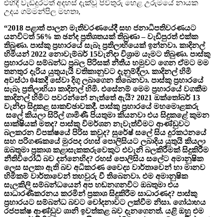
එහිදී වැඩිදුරටත් අදහස් දැක්වූ පිවිතුරු හෙළ උරුමයේ නායක
උදය ගම්මන්පිල මහතා,
“2018 පළාත් පාලන මැතිවරණයේදී සහ ජනාධිපතිවරණයට
යනවිටත් 56% ක ඡන්ද ප්‍රතිශතයක් තිබුණා – වැඩිපුරත් එක්ක
තිබුණා. පාස්කු ප්‍රහාරයේ සැබෑ ප්‍රතිලාභියෙක් ඉන්නවා. කාදිනල්
හිමියන් 2022 නොවැම්බර් 15වැනිදා විශ්‍රාම යෑමට තිබුණා. පාස්කු
ප්‍රහාරයට සම්බන්ධ ප්‍රබල පිරිසක් නීතීය හමුවට ගෙන ඒමට මම
තනතුර දැරිය යුතුයැයි වතිකානුවට දැනුම්දීලා. කාදිනල් හිමි
අවස්ථා 04කදී සේවා දිගු ලබාගෙන තිබෙනවා. පාස්කු ප්‍රහාරයේ
සැබෑ ප්‍රතිලාභියා කාදිනල් හිමි. එසේනම් මෙම ප්‍රහාරයේ වගකීම
කාදිනල් හිමිට පවරන්නේ නැත්තේ ඇයි? 2021 ඔක්තෝබර් 13
වැනිදා සිදුකළ සාකච්ඡාවකදී. පාස්කු ප්‍රහාරයේ මහමොළකරු
සලේ කියලා සිරිල් ගාමිණී පියතුමා කියනවා එය සිදුකළේ කුමන
සාක්ෂියක් මතද? පාස්කු විමර්ශන නැවැත්වීමට ආණ්ඩුවට
බලකරන විපක්ෂයේ පිරිස කවුද? සුරේෂ් සලේ සිය දුරකථනයේ
සහ පරිගණකයේ මුරපද රහස් පොලිසියට ලබාදිය යුතුයි කියලා
ඔබතුමා ප්‍රකාශ කළාසැකකරුවෙකුට එවැනි බලකිරීමක් සිදුකිරීම
නීතිවිරෝධී බව දන්නෙහිද? රහස් පොලිසිය සලේට අමානුෂික
ලෙස සලකා ඇති බව අධිකරණ වෛද්‍ය වාර්තාවෙන් හා මානව
හිමිකම් වාර්තාවෙන් තහවුරු වී තිබෙනවා. එම අමානුෂික
සැලකිලි සම්බන්ධයෙන් අප හඬනගනවිට ඔබතුමා එය
සාධාරණීකරනය කරමින් ප්‍රකාශ සිදුකිරීම සාධාරණද? පාස්කු
ප්‍රහාරයට සම්බන්ධ බවට චෝදනාවට ලක්වීම නිසා. ගෝඨාභය
රජපක්ෂ ආණ්ඩුව ශානි ඉවත්කළ බව දැනගෙනත්. යළි ඔහු එම