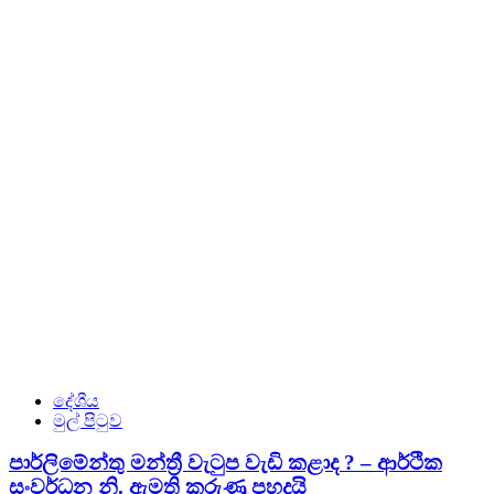
දේශීය
මුල් පිටුව
පාර්ලිමේන්තු මන්ත්‍රී වැටුප වැඩි කළාද ? – ආර්ථික
සංවර්ධන නි. ඇමති කරුණු පහදයි