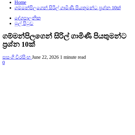
Home
ගම්මන්පිලගෙන් සිරිල් ගාමිණී පියතුමන්ට ප්‍රශ්න 10ක්
දේශපාලනික
මුල් පිටුව
ගම්මන්පිලගෙන් සිරිල් ගාමිණී පියතුමන්ට
ප්‍රශ්න 10ක්
සසංගි වීරසිංහ
June 22, 2026
1 minute read
0