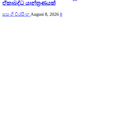
ඒකාබද්ධ යාන්ත්‍රණයක්
සසංගි වීරසිංහ
August 8, 2026
0