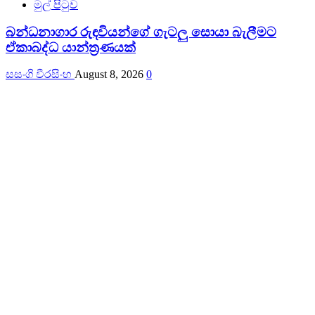
මුල් පිටුව
බන්ධනාගාර රුඳවියන්ගේ ගැටලු සොයා බැලීමට
ඒකාබද්ධ යාන්ත්‍රණයක්
සසංගි වීරසිංහ
August 8, 2026
0