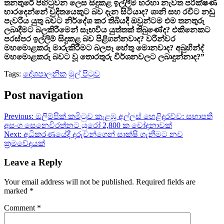
තනතුරේ පිහිටුවන ලෙස සිදුකළ ඉල්ලීම හරහා නැවත පරීක්ෂණ
භාරදෙන්නේ චුදිතයෙකුට බව දැන සිටියාද? ශානි සහ රවීට නඩු
පැවරිය යුතු බවට නිර්දේශ කර තිබියදී ඔවුන්ටම එම තනතුරු
ලබාදීමට බලකිරීමෙන් සැඟවිය යුත්තක් තිබුණේද? එකිනෙකට
පරස්පර ඉල්ලිම් සිදුකළ බව පිළිගන්නවාද? වරින්වර
මහමොළකරු මාරුකිරීමට බලපෑ හේතු මොනවාද? අබුහින්ද්
මහමොළකරු බවට වූ තොරතුරු විර්ශනවලට ලබාදුන්නාද?”
Tags:
දේශපාලනික
මුල් පිටුව
Post navigation
Previous:
ඔලිම්පික් කමිටුව කැළඹූ අල්ලස් හෙළිදරව්ව: සභාපති
අසංග සෙනෙවිරත්නට යුරෝ 2,800 ක චෝදනාවක්
Next:
අධිකරණයේදී දරුවන්ගෙන් සාක්ෂි ගැනීමට නව
ක්‍රමවේදයක්
Leave a Reply
Your email address will not be published.
Required fields are
marked
*
Comment
*