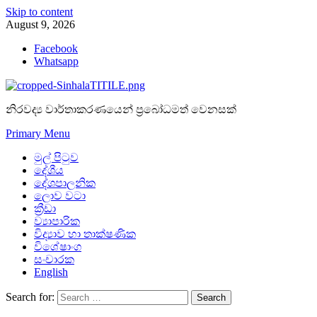
Skip to content
August 9, 2026
Facebook
Whatsapp
නිරවද්‍ය වාර්තාකරණයෙන් ප්‍රබෝධමත් වෙනසක්
Primary Menu
මුල් පිටුව
දේශීය
දේශපාලනික
ලොව වටා
ක්‍රීඩා
ව්‍යාපාරික
විද්‍යාව හා තාක්ෂණික
විශේෂාංග
සංචාරක
English
Search for: