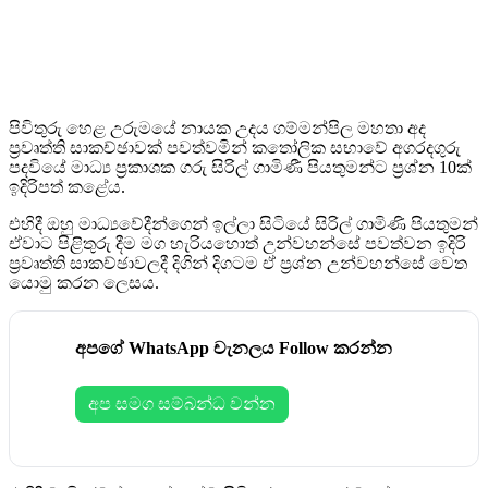
පිවිතුරු හෙළ උරුමයේ නායක උදය ගම්මන්පිල මහතා අද
ප්‍රවෘත්ති සාකච්ඡාවක් පවත්වමින් කතෝලික සභාවේ අගරදගුරු
පදවියේ මාධ්‍ය ප්‍රකාශක ගරු සිරිල් ගාමිණී පියතුමන්ට ප්‍රශ්න 10ක්
ඉදිරිපත් කළේය.
එහිදී ඔහු මාධ්‍යවේදීන්ගෙන් ඉල්ලා සිටියේ සිරිල් ගාමිණි පියතුමන්
ඒවාට පිළිතුරු දීම මග හැරියහොත් උන්වහන්සේ පවත්වන ඉදිරි
ප්‍රවෘත්ති සාකච්ඡාවලදී දිගින් දිගටම ඒ ප්‍රශ්න උන්වහන්සේ වෙත
යොමු කරන ලෙසය.
අපගේ WhatsApp චැනලය Follow කරන්න
අප සමග සම්බන්ධ වන්න