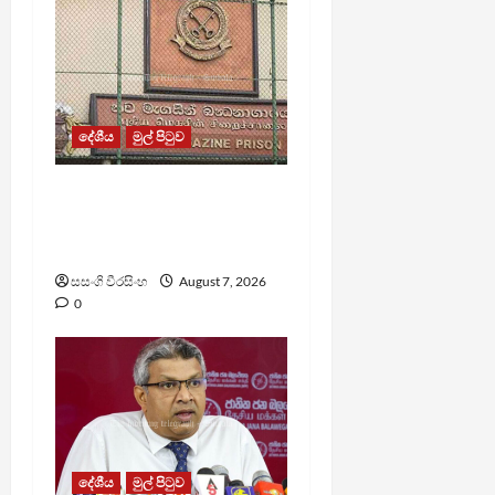
දේශීය
මුල් පිටුව
මැගසින් බන්ධනාගාරයේ
ගැටුමින් රෝහල් ගත කළ
රැඳවියෙකු මරුට
සසංගි වීරසිංහ
August 7, 2026
0
දේශීය
මුල් පිටුව