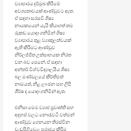
ව්‍යාපාරය දුර්මුඛ කිරීමේ
අවශ්‍යතාවයක් ආණ්ඩුවට ඇත.
ඒ සඳහා සරසවි ශිෂ්‍ය
නායකයෙන් යැයි කියාගත් තම
රූකඩ යොදා ගනිමින් ශිෂ්‍ය
ව්‍යාපාරය තුළ ව්‍යාකූලත්වයක්
ඇති කිරීමට ආණ්ඩුව
නිර්ලජ්ජිත උත්සාහයක නිරත
වන බව පෙනේ. ඒ සඳහා
අන්තර් විශ්වවිද්‍යාලයීය ශිෂ්‍ය
බල මණ්ඩලයේ කීර්තිමත්
නාමයත්, නිළ ලාංඡන සහ ලිපි
ශීර්ෂ ද යොදා ගනිමින් ඇත.
එනිසා මෙම ව්‍යාජ ප්‍රවෘත්ති සහ
අදහස් වලට නොරැවටී වත්මන්
ආණ්ඩුව ගෙනයන තිරස්චීන
වැඩපිළිවෙළ පරාජය කිරීම