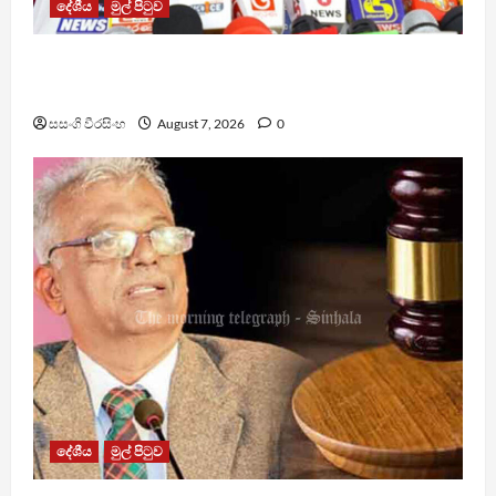
දේශීය
මුල් පිටුව
වෙඩිතැබීමක් සිදුකර කුරුවිට නොසන්සුන්තාව
පාලනය කරයි – අධිකරණ ඇමති
සසංගි වීරසිංහ
August 7, 2026
0
දේශීය
මුල් පිටුව