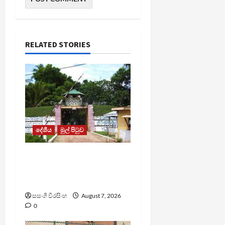
RELATED STORIES
දේශීය
මුල් පිටුව
පල්ලන්සේන
බන්ධනාගාරයේ
නොසන්සුන්තාවක්
සසංගි වීරසිංහ
August 7, 2026
0