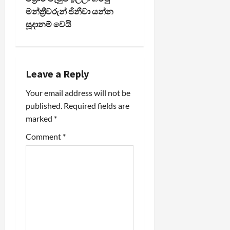
t
මන්ත්‍රීවරුන් ජිනීවා යන්න
n
සූදානම් වෙයි
a
v
Leave a Reply
i
Your email address will not be
published.
Required fields are
g
marked
*
a
Comment
*
t
i
o
n