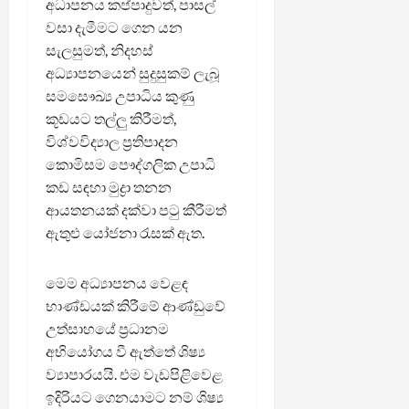
අධාපනය කප්පාදුවත්, පාසල්
වසා දැමීමට ගෙන යන
සැලසුමත්, නිදහස්
අධ්‍යාපනයෙන් සුදුසුකම් ලැබූ
සමසෞඛ්‍ය උපාධිය කුණු
කූඩයට තල්ලු කිරීමත්,
විශ්වවිද්‍යාල ප්‍රතිපාදන
කොමිසම පෞද්ගලික උපාධි
කඩ සඳහා මුද්‍රා තනන
ආයතනයක් දක්වා පටු කීරීමත්
ඇතුළු යෝජනා රැසක් ඇත.
මෙම අධ්‍යාපනය වෙළඳ
භාණ්ඩයක් කිරීමේ ආණ්ඩුවේ
උත්සාහයේ ප්‍රධානම
අභියෝගය වී ඇත්තේ ශිෂ්‍ය
ව්‍යාපාරයයි. එම වැඩපිළිවෙළ
ඉදිරියට ගෙනයාමට නම් ශිෂ්‍ය