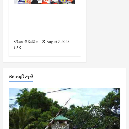
වෙඩිතැබීමක් සිදුකර
කුරුවිට නොසන්සුන්තාව
පාලනය කරයි – අධිකරණ
ඇමති
සසංගි වීරසිංහ
August 7, 2026
0
මග හැරී ඇති