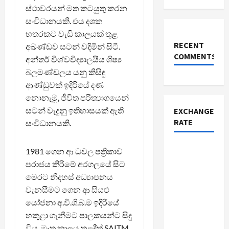
ස්ථාවරයන් මත කටයුතු කරන
සංවිධානයකි. එය දශක
හතරකට වැඩි කාලයක් තුළ
RECENT
අඛණ්ඩව සටන් වදිමින් සිටී.
COMMENTS
අන්තර් විශ්වවිද්‍යාලයීය ශිෂ්‍ය
බලමණ්ඩලය යනු කිසිඳු
ආණ්ඩුවක් ඉදිරියේ දණ
නොනැමූ, ජීවිත පරිත්‍යාගයෙන්
සටන් වැදුනු ඉතිහාසයක් ඇති
EXCHANGE
RATE
සංවිධානයකි.
1981 ගෙන ආ ධවල පත්‍රිකාව
පරාජය කිරීමේ අරගලයේ සිට
මෙරට නිදහස් අධ්‍යාපනය
වැනසීමට ගෙන ආ සියළු
යෝජනා අ.වි.ශි.බ.ම ඉදිරියේ
හකුළා ගැනීමට පාලකයන්ට සිදු
විය. මෑත කාලය තුළදීත් SAITM