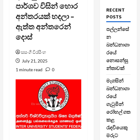
පාර්ශව විසින් හොර
RECENT
අන්තරයක් හදලා –
POSTS
ඇත්ත අන්තරෙන්
පල්ලන්සේ
දොස්
න
බන්ධනාගා
සසංගි වීරසිංහ
රයේ
නොසන්සු
July 21, 2025
න්තාවක්
1 minute read
0
මැගසින්
බන්ධනාගා
රයේ
ගැටුමින්
රෝහල් ගත
කළ
රැඳවියෙකු
මරුට