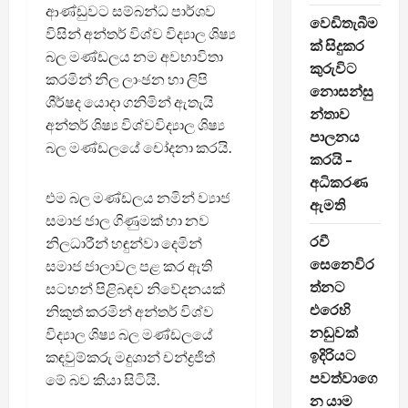
ආණ්ඩුවට සම්බන්ධ පාර්ශව
වෙඩිතැබීම
විසින් අන්තර් විශ්ව විද්‍යාල ශිෂ්‍ය
ක් සිදුකර
බල මණ්ඩලය නම අවභාවිතා
කුරුවිට
කරමින් නිල ලාංඡන හා ලිපි
නොසන්සු
ශීර්ෂද යොදා ගනිමින් ඇතැයි
න්තාව
අන්තර් ශිෂ්‍ය විශ්වවිද්‍යාල ශිෂ්‍ය
පාලනය
බල මණ්ඩලයේ චෝදනා කරයි.
කරයි –
අධිකරණ
එම බල මණ්ඩලය නමින් ව්‍යාජ
ඇමති
සමාජ ජාල ගිණුමක් හා නව
රවී
නිලධාරීන් හඳුන්වා දෙමින්
සෙනෙවිර
සමාජ ජාලාවල පළ කර ඇති
ත්නට
සටහන් පිළිබඳව නිවේදනයක්
එරෙහි
නිකුත් කරමින් අන්තර් විශ්ව
නඩුවක්
විද්‍යාල ශිෂ්‍ය බල මණ්ඩලයේ
ඉදිරියට
කඳවුම්කරු මදුශාන් චන්ද්‍රජිත්
පවත්වාගෙ
මේ බව කියා සිටියි.
න යාම