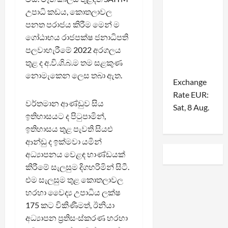
උපාධි කඩය, කොතලාවල
පනත පරාජය කිරීම මෙන් ම
ගෝඨාභය රාජපක්ෂ ජනාධිපති
පලවාහැරීමේ 2022 අරගලය
තුළ ද අ.වි.ශි.බ.ම තම සළකුණ
නොමැකෙන ලෙස තබා ඇත.
Exchange
Rate
EUR
:
වර්තමාන ආණ්ඩුව සිය
Sat, 8 Aug.
ඉතිහාසයට ද පිටුපාමින්,
ඉතිහාසය තුළ පැවති සියළු
ආන්ඩු ද ඉක්මවා යමින්
අධ්‍යාපනය වෙළඳ භාණ්ඩයක්
කිරීමේ සැලසුම දිගහරිමින් සිටී.
එම සැලසුම තුළ කොතලාවල
හරහා වෛද්‍ය උපාධිය ලක්ෂ
175 කට විකිණීමත්, ඊනියා
අධ්‍යාපන ප්‍රතිසංස්කරණ හරහා