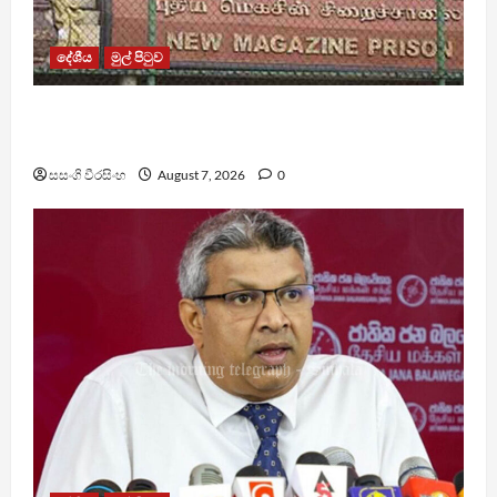
දේශීය
මුල් පිටුව
මැගසින් බන්ධනාගාරයේ ගැටුමින් රෝහල් ගත කළ
රැඳවියෙකු මරුට
සසංගි වීරසිංහ
August 7, 2026
0