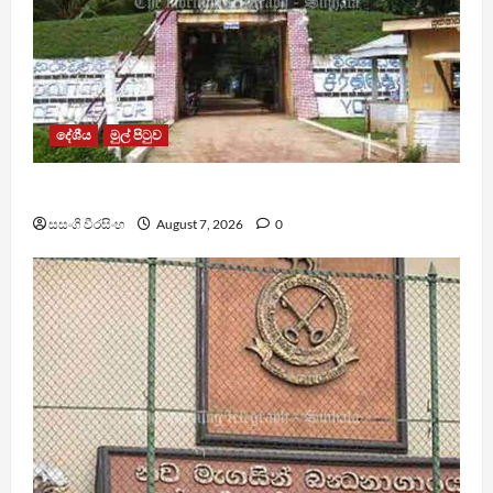
දේශීය
මුල් පිටුව
පල්ලන්සේන බන්ධනාගාරයේ නොසන්සුන්තාවක්
සසංගි වීරසිංහ
August 7, 2026
0