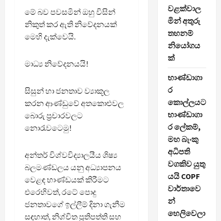
වළක්වාල
මේ බව පවසමින් ඔහු විසින්
මින් අතුරු
නිකුත් කර ඇති නිවේදනයක්
තහනම්
මෙහි දැක්වෙයි.
නියෝගය
ක්
මාධ්‍ය නිවේදනයයි!
භාණ්ඩාගා
ර
සිසුන් හා ජනතාව ව්‍යාකූල
කොල්ලයට
කරන ආණ්ඩුවේ අතකොළුවල
භාණ්ඩාගා
බොරු ප්‍රචාරවලට
ර ලේකම්,
නොරැවටෙමු!
මහ බැංකු
අධිපති
අන්තර් විශ්වවිද්‍යාලයීය ශිෂ්‍ය
වගකිව යුතු
බලමණ්ඩලය යනු අධ්‍යාපනය
යයි COPF
වෙළඳ භාණ්ඩයක් කිරීමට
වාර්තාවෙ
එරෙහිවත්, රටේ පොදු
න්
ජනතාවගේ ඉල්ලීම් දිනා ගැනීම
හෙලිවෙලා
සඳහාත්, නිශ්චිත ප්‍රතිපත්ති සහ