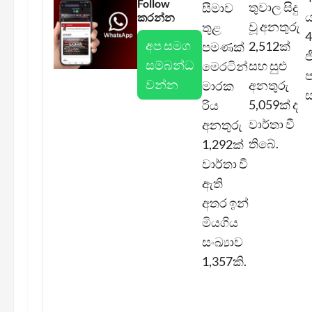
Follow
තුවාල සිදු
සීමාව
ය
කරන්න
වූ අනතුරු
තුළ
අප සමග
2,512ක්
පමණක්
ජ
සම්බන්ධ
සහ සුළු
මෙරටින්
ප
වන්න
අනතුරු
මාරක
ස
5,059ක් ද
රිය
වාර්තා වී
අනතුරු
තිබේ.
1,292ක්
වාර්තා වී
ඇති
අතර ඉන්
මියගිය
සංඛ්‍යාව
1,357කි.