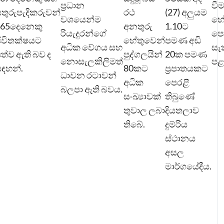
ප්‍රධාන
වී
තුරුපැදිකරුවන්
රථ
(27) අලුයම
වශයෙන්ම
හේ
465දෙනෙකු
අනතුරු
1.10ට
රියැදුරන්ගේ
පො
ීවිතක්ෂයට
හේතුවෙන්
පමණ අඩි
අධික වේගය සහ
සැ
ත්ව ඇති බව ද
පුද්ගලයින්
20ක පමණ
නොසැලකිලිමත්
පළ
ඳහන්.
80කට
ප්‍රපාතයකට
ධාවන රටාවන්
අධික
පෙරළී
බලපා ඇති බව‍ය.
සංඛ්‍යාවක්
තිබුණේ
තුවාල ලබා
දියතලාව
තිබේ.
දුම්රිය
ස්ථානය
අසල
මාර්ගයේදීය.