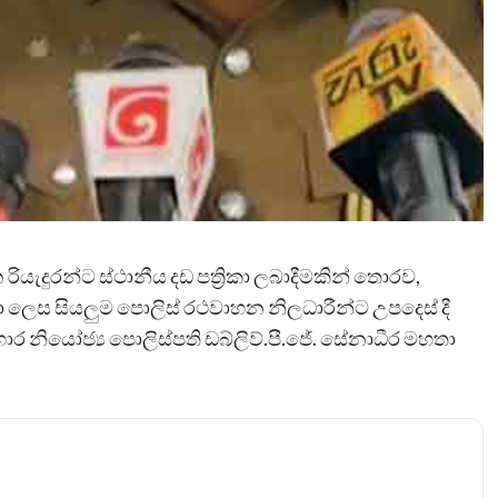
ැදුරන්ට ස්ථානීය දඩ පත්‍රිකා ලබාදීමකින් තොරව,
ා ලෙස සියලුම පොලිස් රථවාහන නිලධාරීන්ට උපදෙස් දී
ර නියෝජ්‍ය පොලිස්පති ඩබ්ලිව්.පී.ජේ. සේනාධීර මහතා