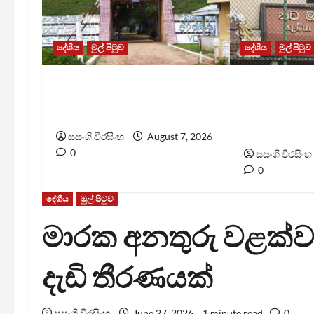
දේශීය
මුල් පිටුව
දේශීය
මුල් පිටුව
පල්ලන්සේන බන්ධනාගාරයේ
මැගසින් බන
නොසන්සුන්තාවක්
ගැටුමින් ර
රැඳවියෙකු ම
සසංගි වීරසිංහ
August 7, 2026
0
සසංගි වීරසිංහ
0
දේශීය
මුල් පිටුව
මාරක අනතුරු වළක්ව
දැඩි තීරණයක්
සසංගි වීරසිංහ
June 27, 2026
1 minute read
0