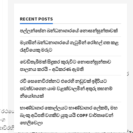
RECENT POSTS
පල්ලන්සේන බන්ධනාගාරයේ නොසන්සුන්තාවක්
මැගසින් බන්ධනාගාරයේ ගැටුමින් රෝහල් ගත කළ
රැඳවියෙකු මරුට
වෙඩිතැබීමක් සිදුකර කුරුවිට නොසන්සුන්තාව
පාලනය කරයි – අධිකරණ ඇමති
එමෙන්ම මාතර
රවී සෙනෙවිරත්නට එරෙහි නඩුවක් ඉදිරියට
දියතලාව
– තලල්ල
පවත්වාගෙන යාම වළක්වාලමින් අතුරු තහනම්
මූලික
මාර්ගයේ
නියෝගයක්
රෝහලේ
වජිරවංශ
අනතුරින් බස් රථයේ
වැඩබලන
මාවත
භාණ්ඩාගාර කොල්ලයට භාණ්ඩාගාර ලේකම්, මහ
් රථයේ
රියැදුරා,
රෝහල්
ප්‍රදේශයේදී ද
බැංකු අධිපති වගකිව යුතු යයි COPF වාර්තාවෙන්
ිංග
හෙලිවෙලා
කොන්දොස්තරවරයා
අධිකාරීවරයා
ඊයේ
රියාවිරහිත
ඇතුළු 42දෙනෙකු
ප්‍රකාශ කළේ,
පෞද්ගලික බස්
Ta