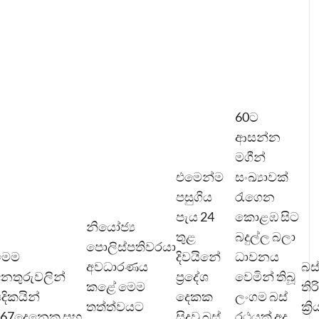
60ට
ආසන්න
මගීන්
එමෙන්ම
සංඛ්‍යාවක්
පසුගිය
රැගෙන
පැය 24
කොළඹ සිට
නියෝජ්‍ය
තුළ
බදුල්ල බලා
පොලිස්පතිවරයා
මෙම
දිවයිනේ
ධාවනය
අවධාරණය
බස
නතුරුවලින්
ප්‍රදේශ
වෙමින් තිබූ
කළේ මෙම
තිර
දිකයින්
දෙකක
ලංගම බස්
තත්ත්වයට
ක්‍
467දෙනෙකු සහ
සිදුවූ බස්
රථයක් අද