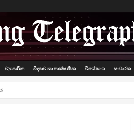
ව්‍යාපාරික
විද්‍යාව හා තාක්ෂණික
විශේෂාංග
සංචාරක
ක්