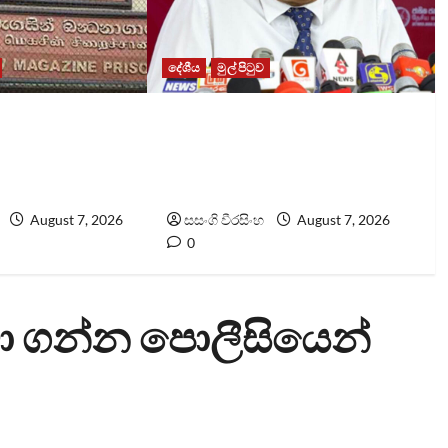
දේශීය
මුල් පිටුව
්ධනාගාරයේ
වෙඩිතැබීමක් සිදුකර කුරුවිට
ෝහල් ගත කළ
නොසන්සුන්තාව පාලනය කරයි
රුට
– අධිකරණ ඇමති
August 7, 2026
සසංගි වීරසිංහ
August 7, 2026
0
ා ගන්න පොලීසියෙන්