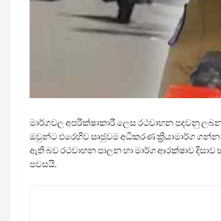
මාර්ගවල අපරික්ෂාකාරී ලෙස රථවාහන පදවනු ලබන රිය
ඔවුන්ට එරෙහිව සෘජුවම අධිකරණ ක්‍රියාමාර්ග ගන්න
ඇති බව රථවාහන පාලන හා මාර්ග ආරක්ෂාව දිසාව භා
පවසයි.