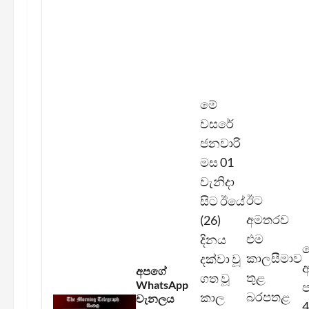
මේ
වසරේ
ජනවාරි
මස 01
වැනිදා
ඊට
සිට ඊයේ
අමතරව
(26)
එම
දිනය
කාලසීමාව
දක්වා වූ
අ
අපගේ
තුළ
ගත වූ
WhatsApp
ප
බරපතළ
කාල
චැනලය