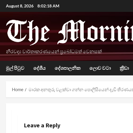
Skip
August 8, 2026
8:02:19 AM
to
content
නිරවද්‍ය වාර්තාකරණයෙන් ප්‍රබෝධමත් වෙනසක්
මුල් පිටුව
දේශීය
දේශපාලනික
ලොව වටා
ක්‍රීඩා
Home
මාරක අනතුරු වළක්වා ගන්න පොලීසියෙන් දැඩි තීරණය
Leave a Reply