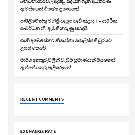
බන්ධනාගාරවල ඇතිවු සිද්ධීන් ගැන අධිකරණ
ඇමතිගෙන් විශේෂ ප්‍රකාශයක්
පාර්ලිමේන්තු මන්ත්‍රී වැටුප වැඩි කළාද ? – ආර්ථික
සංවර්ධන නි. ඇමති කරුණු පහදයි
ශානි අබේසේකර නියෝජ්‍ය පොලිස්පති ධුරයට
උසස් කෙරේ
මාර්ග අනතුරුවලින් වැඩිම ප්‍රමාණයක් මියගොස්
ඇත්තේ යතුරුපැදිකරුවන්
RECENT COMMENTS
EXCHANGE RATE