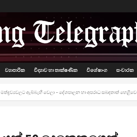
ව්‍යාපාරික
විද්‍යාව හා තාක්ෂණික
විශේෂාංග
සංචාරක
් මත්ද්‍රව්‍යවලට ඇබ්බැහි වෙලා – දේශපාලන හා අපරාධ සබඳතාත් හෙළිවෙ