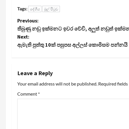
Tags:
දේශීය
මුල් පිටුව
P
Previous:
තිබුණු නඩු ඉක්මනට ඉවර වේවි, අලුත් නඩුත් ඉක්ම
o
Next:
s
ඇමැති පුත්තු 10ක් පසුපස අල්ලස් කොමිසම පන්න
t
n
Leave a Reply
a
Your email address will not be published.
Required field
v
Comment
*
i
g