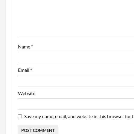
a
t
i
o
Name
*
n
Email
*
Website
Save my name, email, and website in this browser for 