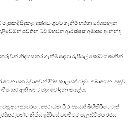
න්ධව මෑතකදී සිදුකළ අත්අඩංගුවට ගැනීම් හරහා දේශපාලන
 හෙළිවෙමින් පවතින බව මහජන ආරක්ෂක අමාත්‍ය ආනන්ද
ාධකරුවන් නිදහස් කර ගැනීම සඳහා රුපියල් කෝටි ගණනින්
රැගෙන යන මුවාවෙන් දීර්ඝ කාලයක් රඳවා තබාගෙන, පසුව
වා භාවිත කර ඇති බවට ඔහු චෝදනා කළේය.
සූ අමාත්‍යවරයා, අපරාධකාරී රාජ්‍යයක් බිහිකිරීමට ගත්
ැරදිකරුවන්ට නීතිය ඉදිරියේ වගවීමට සැලස්වීමට රජය