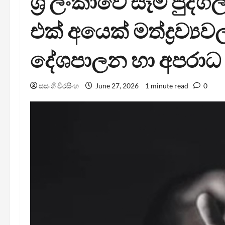
ශ්‍රී ලංකාවේ සෑම පුද
එක් අයෙක් මත්ද්‍රව්‍
දේශපාලන හා අපරාධ 
සසංගි වීරසිංහ
June 27, 2026
1 minute read
0