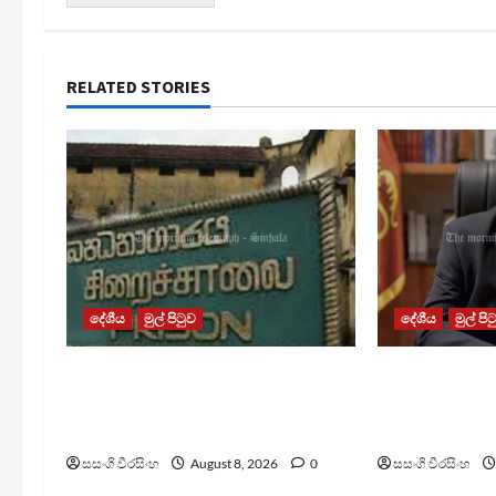
RELATED STORIES
දේශීය
මුල් පිටුව
දේශීය
මුල් පි
බන්ධනාගාර රුඳවියන්ගේ ගැටලු
බන්ධනාගාරවල 
සොයා බැලීමට ඒකාබද්ධ
ගැන අධිකරණ
යාන්ත්‍රණයක්
ප්‍රකාශයක්
සසංගි වීරසිංහ
August 8, 2026
0
සසංගි වීරසිංහ