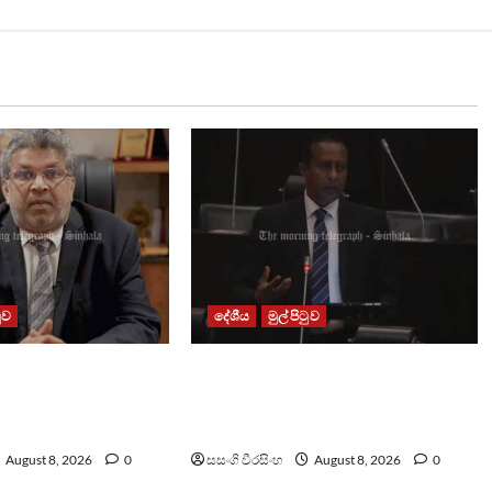
ටුව
දේශීය
මුල් පිටුව
ඇතිවු සිද්ධීන්
පාර්ලිමේන්තු මන්ත්‍රී වැටුප වැඩි
 ඇමතිගෙන් විශේෂ
කළාද ? – ආර්ථික සංවර්ධන නි.
ඇමති කරුණු පහදයි
August 8, 2026
0
සසංගි වීරසිංහ
August 8, 2026
0