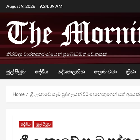
Skip
August 9, 2026
9:24:40 AM
to
content
නිරවද්‍ය වාර්තාකරණයෙන් ප්‍රබෝධමත් වෙනසක්
මුල් පිටුව
දේශීය
දේශපාලනික
ලොව වටා
ක්‍රීඩා
Home
ශ්‍රී ලංකාවේ සෑම පුද්ගලයන් 50 දෙනෙකුගෙන් එක් අයෙක
දේශීය
මුල් පිටුව