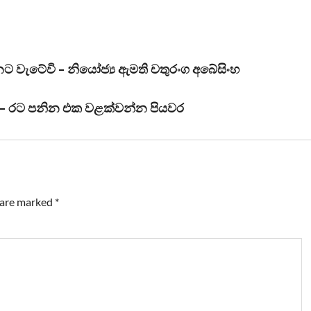
නට වැටේවි – නියෝජ්‍ය ඇමති චතුරංග අබේසිංහ
යි – රට පනින එක වළක්වන්න පියවර
s are marked
*