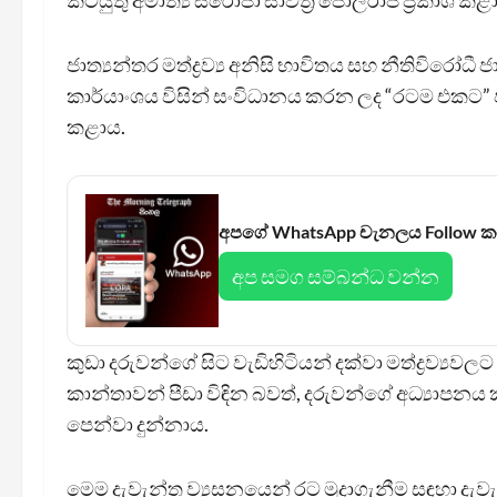
කටයුතු අමාත්‍ය සරෝජා සාවිත්‍රි පෝල්රාජ් ප්‍රකාශ කළ
ජාත්‍යන්තර මත්ද්‍රව්‍ය අනිසි භාවිතය සහ නීතිවිරෝ
කාර්යාංශය විසින් සංවිධානය කරන ලද “රටම එකට” ජ
කළාය.
අපගේ WhatsApp චැනලය Follow 
අප සමග සම්බන්ධ වන්න
කුඩා දරුවන්ගේ සිට වැඩිහිටියන් දක්වා මත්ද්‍රව්‍ය
කාන්තාවන් පීඩා විඳින බවත්, දරුවන්ගේ අධ්‍යාපනය ක
පෙන්වා දුන්නාය.
මෙම දැවැන්ත ව්‍යසනයෙන් රට මුදාගැනීම සඳහා දැව