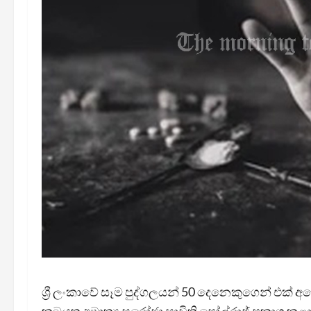
ශ්‍රී ලංකාවේ සෑම පුද්ගලයන් 50 දෙනෙකුගෙන් එක් අයෙ