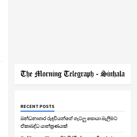
RECENT POSTS
බන්ධනාගාර රුඳවියන්ගේ ගැටලු සොයා බැලීමට
ඒකාබද්ධ යාන්ත්‍රණයක්