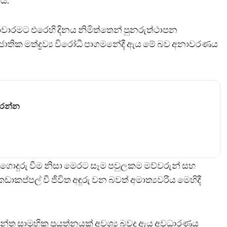
ාය.
ධී ජාවාරමට එරෙහි දිනය නිමිත්තෙන් පුනරුත්ථාපන
ාතික මත්ද්‍රව්‍ය විරෝධී පාගමනේදී ඇය මේ බව අනාවරණය
කරන්න
වලට ගොදුරු වීම නිසා මෙරට සෑම පවුලකම මව්වරුන් සහ
ඩාකප්පල් වී ජීවිත අඳුරු වන බවත් අමාත්‍යවරිය මෙහිදී
ැන්ත සාමූහික ප්‍රයත්නයක් අවශ්‍ය බවද ඇය අවධාරණය