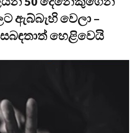
්ගලයන් 50 දෙනෙකුගෙන්
යවලට ඇබ්බැහි වෙලා –
සබඳතාත් හෙළිවෙයි