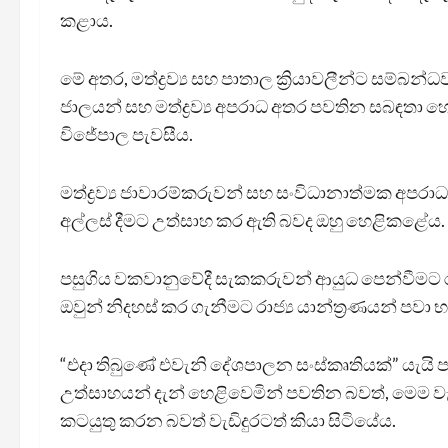
කළාය.
මේ අතර, මත්ද්‍රව්‍ය සහ පාතාල ක්‍රියාවලීන්ට සම්බ
ජාලයන් සහ මත්ද්‍රව්‍ය අපරාධ අතර පවතින සබඳතා
විජේපාල පැවසීය.
මත්ද්‍රව්‍ය ජාවාරම්කරුවන් සහ සංවිධානාත්මක අපර
අල්ලස් දීමට උත්සාහ කර ඇති බවද ඔහු හෙළිකළේය.
පසුගිය වකවානුවේදී සැකකරුවන් ආයුධ පෙන්වීමට 
ඔවුන් නිදහස් කර ගැනීමට රාජ්‍ය යාන්ත්‍රණයන් ප
“එදා තිබුණේ එවැනි දේශපාලන සංස්කෘතියක්” යැයි පැව
උත්සාහයන් දැන් හෙළිවෙමින් පවතින බවත්, මෙම ව
කටයුතු කරන බවත් වැඩිදුරටත් කියා සිටියේය.