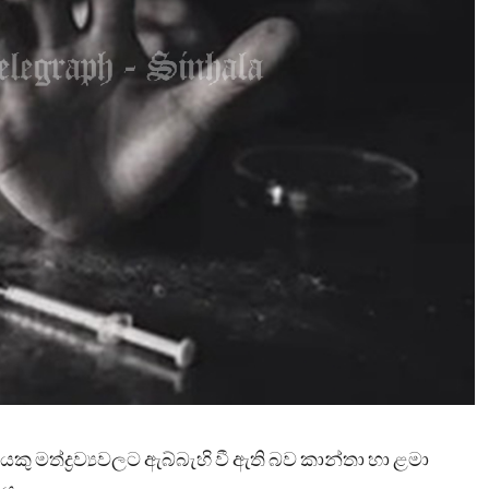
කු මත්ද්‍රව්‍යවලට ඇබ්බැහි වී ඇති බව කාන්තා හා ළමා