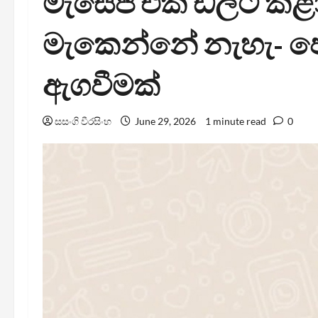
මැසේජ් එක ඩිලීට් කළා
මැකෙන්නේ නැහැ- පො
ඇගවීමක්
සසංගි වීරසිංහ
June 29, 2026
1 minute read
0