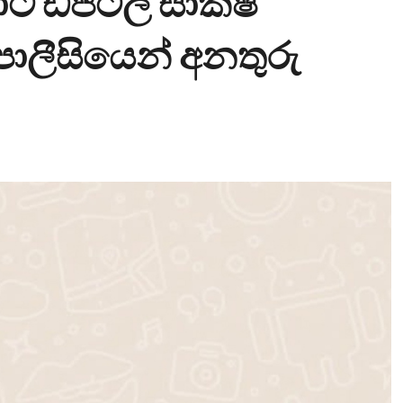
ට ඩිජිටල් සාක්ෂි
ලීසියෙන් අනතුරු