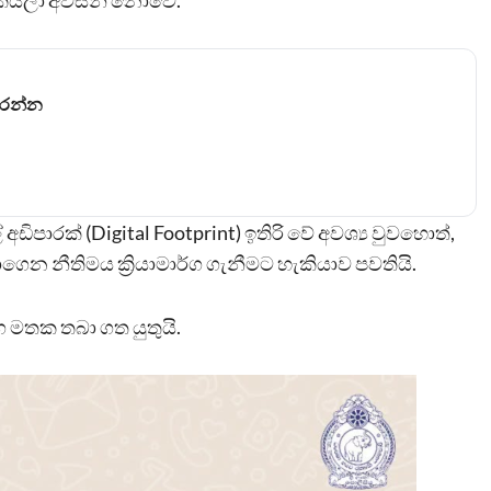
ළා කියලා අවසන් නොවේ.
කරන්න
අඩිපාරක් (Digital Footprint) ඉතිරි වේ අවශ්‍ය වුවහොත්,
නාගෙන නීතිමය ක්‍රියාමාර්ග ගැනීමට හැකියාව පවතියි.
 මතක තබා ගත යුතුයි.