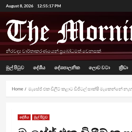
Skip
August 8, 2026
12:55:19 PM
to
content
නිරවද්‍ය වාර්තාකරණයෙන් ප්‍රබෝධමත් වෙනසක්
මුල් පිටුව
දේශීය
දේශපාලනික
ලොව වටා
ක්‍රීඩා
Home
මැසේජ් එක ඩිලීට් කළාට ඩිජිටල් සාක්ෂි මැකෙන්නේ නැ
දේශීය
මුල් පිටුව