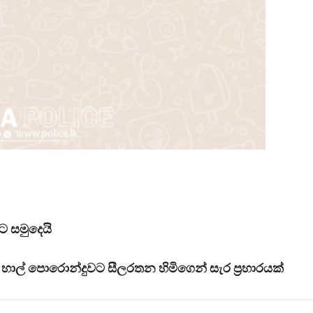
ට සමුදෙයි
් පොරොන්දුවට සීලරතන හිමිගෙන් සැර ප්‍රහාරයක්