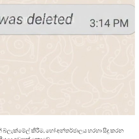
මින් බ්ලැක්මේල් කිරීම, හෝ අන්තර්ජාලය හරහා සිදු කරන