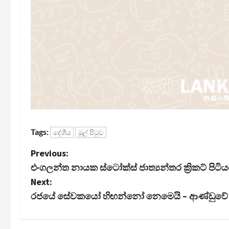
Tags:
දේශීය
මුල් පිටුව
P
Previous:
එංගලන්ත නායක ස්ටෝක්ස් ජාත්‍යන්තර ක්‍රිකට් පිටිය
o
Next:
s
රජයේ සේවකයෝ හිඟන්නෝ නෙමෙයි – ආණ්ඩුවේ හාල
t