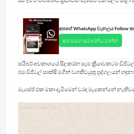
ඕනෑම නීතිවිරෝධී ක්‍රියාවක් මැසේජ් එක ඩිලීට් ක
අපගේ WhatsApp චැනලය Follow 
අප සමග සම්බන්ධ වන්න
සයිබර් අවකාශයේ සිදු කරන සෑම ක්‍රියාවකටම ඩිජිටල් 
එම ඩිජිටල් සාක්ෂි මගින් වගකිවයුතු පුද්ගලයන් හඳු
මැසේජ් එක මකා දැමීමෙන් වරද මැකෙන්නේ නැතිවග