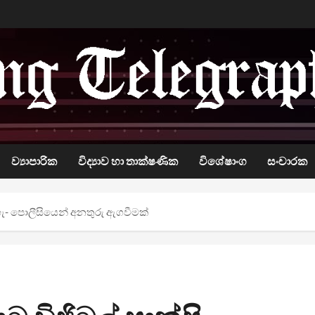
ව්‍යාපාරික
විද්‍යාව හා තාක්ෂණික
විශේෂාංග
සංචාරක
හැ- පොලීසියෙන් අනතුරු ඇගවීමක්