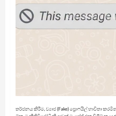
තර්ජනය කිරීම, ව්‍යාජ (Fake) ප්‍රොෆයිල් භාවිතා කර