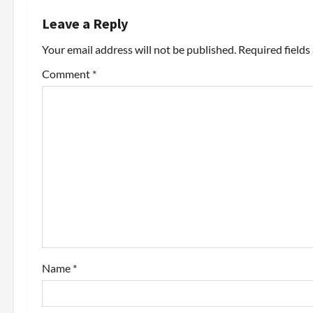
n
Leave a Reply
a
Your email address will not be published.
Required field
v
Comment
*
i
g
a
t
i
o
Name
*
n