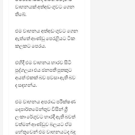
වාහනයක් අත්අඩංගුවට ගෙන
තිබේ.
එම වාහනය අත්අඩංගුවට ගෙන
ඇත්තේ ආණ්ඩු පෙරළියට ටික
කලකට පෙරය.
එහිදී එම වාහනය භාරව සිටි
පුද්ගලයා එය ජනපති පුතකුට
අයත් එකක් බව පවසා ඇති බව
ද සඳහන්ය.
එම වාහනය අපරාධ පරීක්ෂණ
දෙපාර්තමේන්තුව විසින් ශ්‍රී
ලංකා රේගුවට භාරදී ඇති බවත්
වත්මන් ආණ්ඩුව බලයට ඒම
හේතුවෙන් එම වාහනයටද බදු