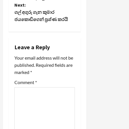
s
Next:
t
ගල් අගුරු ගැන කුමාර
ජයකොඩිගෙන් ප‍්‍රශ්ණ කරයි
n
a
Leave a Reply
v
Your email address will not be
i
published.
Required fields are
marked
*
g
Comment
*
a
t
i
o