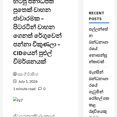
හිටපු ජනාධිපති
පුතෙක් වාහන
RECENT
ජාවාරමක –
POSTS
පිටරටින් වාහන
පල්ලන්සේ
ගෙනත් රේගුවෙන්
න
බන්ධනාගා
පන්නා විකුණලා –
රයේ
CIDයෙන් පුළුල්
නොසන්සු
විමර්ශනයක්
න්තාවක්
මැගසින්
සසංගි වීරසිංහ
බන්ධනාගා
July 1, 2026
රයේ
1 minute read
0
ගැටුමින්
රෝහල් ගත
කළ
රැඳවියෙකු
හිටපු ජනපතිවරයකුගේ