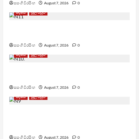
සසංගි වීරසිංහ
August 7, 2026
0
දේශීය
මුල් පිටුව
මැගසින් බන්ධනාගාරයේ ගැටුමින් රෝහල් ගත කළ
රැඳවියෙකු මරුට
සසංගි වීරසිංහ
August 7, 2026
0
දේශීය
මුල් පිටුව
වෙඩිතැබීමක් සිදුකර කුරුවිට නොසන්සුන්තාව
පාලනය කරයි – අධිකරණ ඇමති
සසංගි වීරසිංහ
August 7, 2026
0
දේශීය
මුල් පිටුව
රවී සෙනෙවිරත්නට එරෙහි නඩුවක් ඉදිරියට
පවත්වාගෙන යාම වළක්වාලමින් අතුරු තහනම්
නියෝගයක්
සසංගි වීරසිංහ
August 7, 2026
0