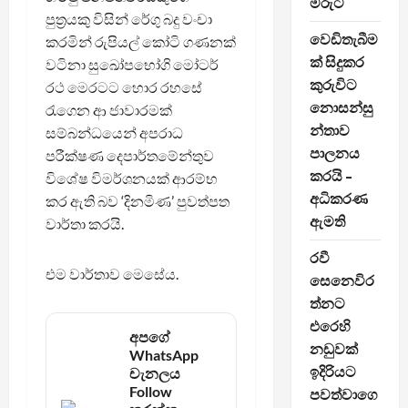
මරුට
පුත්‍රයකු විසින් රේගු බදු වංචා
වෙඩිතැබීම
කරමින් රුපියල් කෝටි ගණනක්
ක් සිදුකර
වටිනා සු‍ඛෝපභෝගි මෝටර්
කුරුවිට
රථ මෙරටට හොර රහසේ
නොසන්සු
රැගෙන ආ ජාවාරමක්
න්තාව
සම්බන්ධයෙන් අපරාධ
පාලනය
පරීක්ෂණ දෙපාර්තමේන්තුව
කරයි –
විශේෂ විමර්ශනයක් ආරම්භ
අධිකරණ
කර ඇති බව ‘දිනමිණ’ පුවත්පත
ඇමති
වාර්තා කරයි.
රවී
එම වාර්තාව මෙසේය.
සෙනෙවිර
ත්නට
එරෙහි
අපගේ
නඩුවක්
WhatsApp
ඉදිරියට
චැනලය
Follow
පවත්වාගෙ