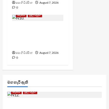
සසංගි වීරසිංහ
August 7, 2026
0
දේශීය
මුල් පිටුව
වෙඩිතැබීමක් සිදුකර
කුරුවිට නොසන්සුන්තාව
පාලනය කරයි – අධිකරණ
ඇමති
සසංගි වීරසිංහ
August 7, 2026
0
මග හැරී ඇති
දේශීය
මුල් පිටුව
පල්ලන්සේන බන්ධනාගාරයේ නොසන්සුන්තාවක්