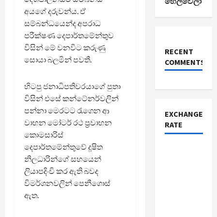
හෙලිවෙලා
අයගේ දරුවන්ය. ඒ
සම්බන්ධයෙන්ද අපරාධ
පරීක්ෂණ දෙපාර්තමේන්තුව
විසින් මේ වනවිට කරුණු
RECENT
සොයා බලමින් පවතී.
COMMENTS
හිටපු ජනාධිපතිවරයාගේ පුතා
විසින් එසේ කන්ටේනර්වලින්
පන්නා මෙරටට රැගෙන ආ
EXCHANGE
වාහන මෝටර් රථ ප්‍රවාහන
RATE
කොමසාරිස්
දෙපාර්තමේන්තුවේ දූෂිත
නිලධාරින්ගේ සහයෙන්
ලියාපදිංචි කර ඇති බවද
විමර්ශනවලින් පෙනීගොස්
ඇත.