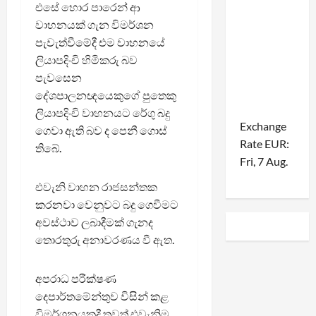
එසේ හොර පාරෙන් ආ
වාහනයක් ගැන විමර්ශන
පැවැත්වීමේදී එම වාහනයේ
ලියාපදිංචි හිමිකරු බව
පැවසෙන
දේශපාලනඥයෙකුගේ පුතෙකු
ලියාපදිංචි වාහනයට රේගු බදු
Exchange
ගෙවා ඇති බව ද පෙනී ගොස්
Rate
EUR
:
තිබේ.
Fri, 7 Aug.
එවැනි වාහන රාජසන්තක
කරනවා වෙනුවට බදු ගෙවීමට
අවස්ථාව ලබාදීමක් ගැනද
තොරතුරු අනාවරණය වී ඇත.
අපරාධ පරීක්ෂණ
දෙපාර්තමේන්තුව විසින් කළ
විමර්ශනයකදී තවත් එවැනිම