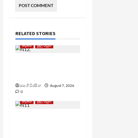
RELATED STORIES
දේශීය
මුල් පිටුව
පල්ලන්සේන
බන්ධනාගාරයේ
නොසන්සුන්තාවක්
සසංගි වීරසිංහ
August 7, 2026
0
දේශීය
මුල් පිටුව
මැගසින් බන්ධනාගාරයේ
ගැටුමින් රෝහල් ගත කළ
රැඳවියෙකු මරුට