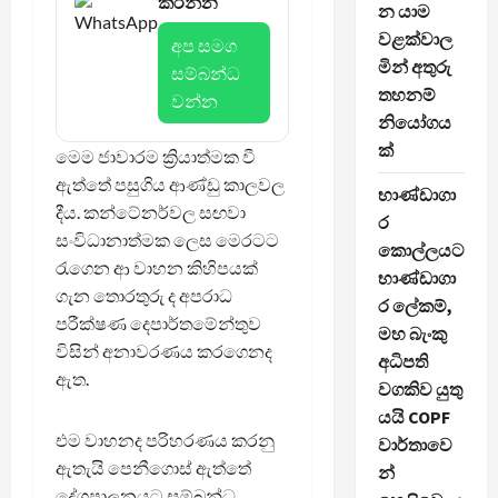
කරන්න
න යාම
වළක්වාල
අප සමග
මින් අතුරු
සම්බන්ධ
තහනම්
වන්න
නියෝගය
ක්
මෙම ජාවාරම ක්‍රියාත්මක වී
ඇත්තේ පසුගිය ආණ්ඩු කාලවල
භාණ්ඩාගා
දීය. කන්ටේනර්වල සඟවා
ර
සංවිධානාත්මක ලෙස මෙරටට
කොල්ලයට
රැගෙන ආ වාහන කිහිපයක්
භාණ්ඩාගා
ගැන තොරතුරු ද අපරාධ
ර ලේකම්,
පරීක්ෂණ දෙපාර්තමේන්තුව
මහ බැංකු
විසින් අනාවරණය කරගෙනද
අධිපති
ඇත.
වගකිව යුතු
යයි COPF
එම වාහනද පරිහරණය කරනු
වාර්තාවෙ
ඇතැයි පෙනීගොස් ඇත්තේ
න්
දේශපාලනයට සම්බන්ධ