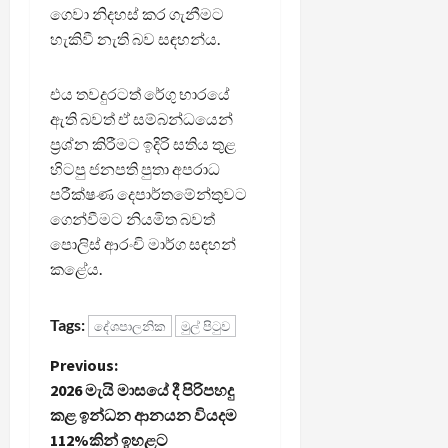
ගෙවා නිදහස් කර ගැනීමට
හැකිවී නැති බව සඳහන්ය.
එය තවදුරටත් රේගු භාරයේ
ඇති බවත් ඒ සම්බන්ධයෙන්
ප්‍රශ්න කිරීමට ඉදිරි සතිය තුළ
හිටපු ජනපති පුතා අපරාධ
පරීක්ෂණ දෙපාර්තමේන්තුවට
ගෙන්වීමට නියමිත බවත්
පොලිස් ආරංචි මාර්ග සඳහන්
කළේය.
Tags:
දේශපාලනික
මුල් පිටුව
P
Previous:
2026 මැයි මාසයේ දී පිරිපහදු
o
කළ ඉන්ධන ආනයන වියදම
112%කින් ඉහළට