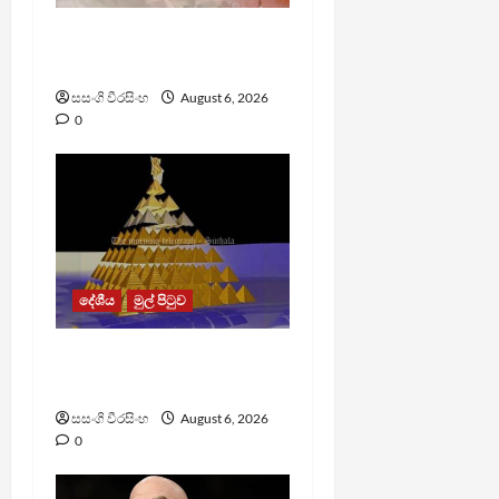
ඩෙංගු මරණ 63 දක්වා
ඉහළට
සසංගි වීරසිංහ
August 6, 2026
0
දේශීය
මුල් පිටුව
TM App යනු නීතිවිරෝධී
පිරමීඩ යෝජනා ක්‍රමයක්
සසංගි වීරසිංහ
August 6, 2026
0