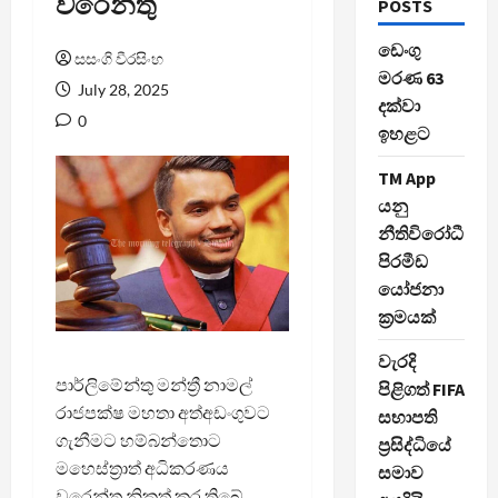
වරෙන්තු
POSTS
ඩෙංගු
සසංගි වීරසිංහ
මරණ 63
July 28, 2025
දක්වා
0
ඉහළට
TM App
යනු
නීතිවිරෝධී
පිරමීඩ
යෝජනා
ක්‍රමයක්
වැරදි
පාර්ලිමේන්තු මන්ත්‍රී නාමල්
පිළිගත් FIFA
රාජපක්ෂ මහතා අත්අඩංගුවට
සභාපති
ගැනීමට හම්බන්තොට
ප්‍රසිද්ධියේ
මහෙස්ත්‍රාත් අධිකරණය
සමාව
වරෙන්තු නිකුත් කර තිබේ.