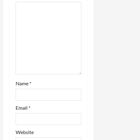
t
i
o
n
Name
*
Email
*
Website