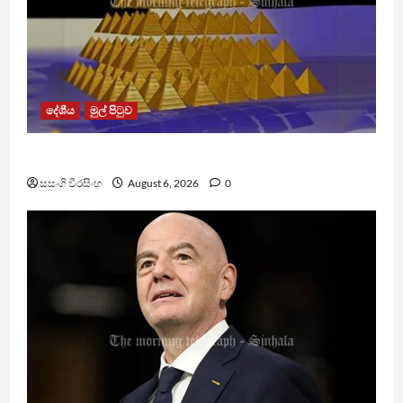
දේශීය
මුල් පිටුව
TM App යනු නීතිවිරෝධී පිරමීඩ යෝජනා ක්‍රමයක්
සසංගි වීරසිංහ
August 6, 2026
0