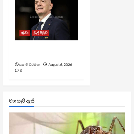
ක්‍රීඩා
මුල් පිටුව
වැරදි පිළිගත් FIFA සභාපති
ප්‍රසිද්ධියේ සමාව අයදියි
සසංගි වීරසිංහ
August 6, 2026
0
මග හැරී ඇති