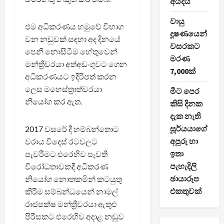
අයදියි
වායු
එම අධිකරණය හමුවේ විභාග
දූෂණයෙන්
වන නඩුවක් සඳහා අද දිනයේ
වසරකට
පෙනී නොසිටීම හේතුවෙන්
මරණ
මන්ත්‍රීවරයා අත්අඩංගුවට ගෙන
7,000ක්
අධිකරණයට ඉදිරිපත් කරන
ලෙස මහෙස්ත්‍රාත්වරයා
මීට පෙර
නියෝග කර ඇත.
කිසි දිනක
දැක නැති
සූර්යයාගේ
2017 වසරේ දී හම්බන්තොට
අපූරු හා
වරාය විදෙස් රටවලට
ඉතා
පැවරීමට එරෙහිව පැවති
පැහැදිලි
විරෝධතාවකදී අධිකරණ
ඡායාරූප
නියෝග නොතකමින් කටයුතු
එකතුවක්
කිරීම සම්බන්ධයෙන් නාමල්
රාජපක්ෂ මන්ත්‍රීවරයා ඇතුළු
පිරිසකට එරෙහිව අදාළ නඩුව