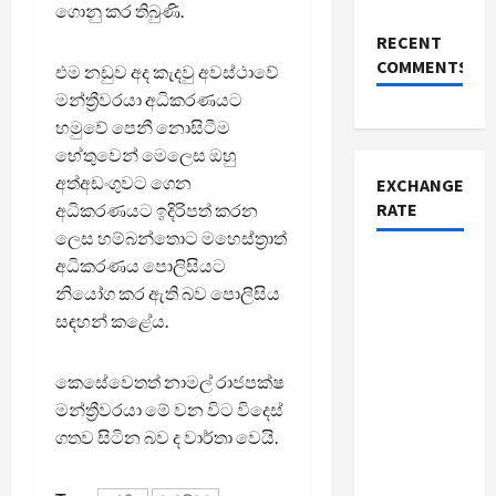
ගොනු කර තිබුණි.
RECENT
COMMENTS
එම නඩුව අද කැදවු අවස්ථාවේ
මන්ත්‍රීවරයා අධිකරණයට
හමුවේ පෙනී නොසිටීම
හේතුවෙන් මෙලෙස ඔහු
අත්අඩංගුවට ගෙන
EXCHANGE
RATE
අධිකරණයට ඉදිරිපත් කරන
ලෙස හම්බන්තොට මහෙස්ත්‍රාත්
අධිකරණය පොලිසියට
නියෝග කර ඇති බව පොලීසිය
සඳහන් කළේය.
කෙසේවෙතත් නාමල් රාජපක්ෂ
මන්ත්‍රීවරයා මේ වන විට විදෙස්
ගතව සිටින බව ද වාර්තා වෙයි.