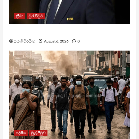
ක්‍රීඩා
මුල් පිටුව
වැරදි පිළිගත් FIFA සභාපති ප්‍රසිද්ධියේ සමාව අයදියි
සසංගි වීරසිංහ
August 6, 2026
0
දේශීය
මුල් පිටුව