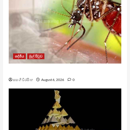
දේශීය
මුල් පිටුව
ඩෙංගු මරණ 63 දක්වා ඉහළට
සසංගි වීරසිංහ
August 6, 2026
0