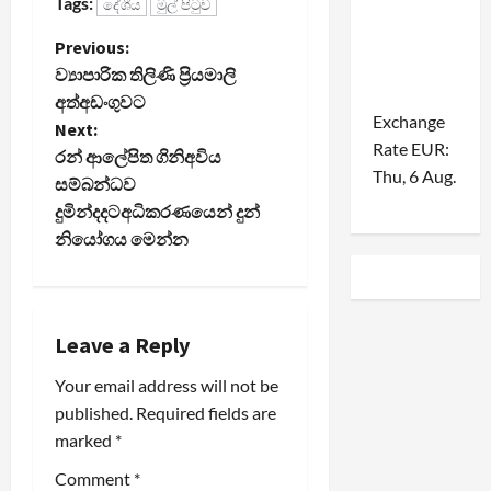
Tags:
දේශීය
මුල් පිටුව
P
Previous:
ව්‍යාපාරික තිලිණි ප්‍රියමාලි
o
අත්අඩංගුවට
Exchange
Next:
s
Rate
EUR
:
රන් ආලේපිත ගිනිඅවිය
Thu, 6 Aug.
t
සම්බන්ධව
දුමින්දදටඅධිකරණයෙන් දුන්
n
නියෝගය මෙන්න
a
v
Leave a Reply
i
Your email address will not be
published.
Required fields are
g
marked
*
a
Comment
*