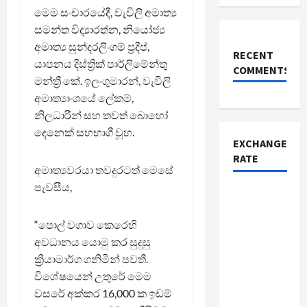
මෙම සංචාරයේදී, වැවිලි අමාත්‍ය
සමන්ත විද්‍යාරත්න, නියෝජ්‍ය
අමාත්‍ය සුන්දරලිංගම් ප්‍රදීප්,
RECENT
යාපනය දිස්ත්‍රික් පාර්ලිමේන්තු
COMMENTS
මන්ත්‍රී කේ. ඉලංගුමාරන්, වැවිලි
අමාත්‍යාංශයේ ලේකම්,
නිලධාරීන් සහ තවත් බොහෝ
දෙනෙක් සහභාගී වූහ.
EXCHANGE
RATE
අමාත්‍යවරයා තවදුරටත් මෙසේ
පැවසීය,
“පොල් වගාව කෙරෙහි
අවධානය යොමු කර සුදුසු
ක්‍රියාමාර්ග ගනිමින් පවතී.
විශේෂයෙන් උතුරේ මෙම
වසරේ අක්කර 16,000 ක ඉඩම්