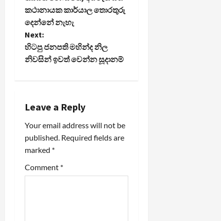
කථානායක කාර්යාල තොරතුරු
s
දෙන්නේ නැහැ
t
Next:
හිටපු ජනපති මහින්ද නිල
n
නිවසින් ඉවත් වෙන්න සූදානම්
a
v
Leave a Reply
i
Your email address will not be
published.
Required fields are
g
marked
*
a
Comment
*
t
i