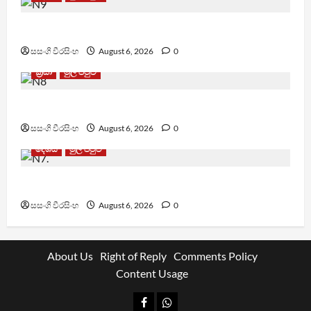
TM App යනු නීතිවිරෝධී පිරමීඩ යෝජනා ක්‍රමයක්
සසංගි වීරසිංහ
August 6, 2026
0
ක්‍රීඩා
මුල් පිටුව
වැරදි පිළිගත් FIFA සභාපති ප්‍රසිද්ධියේ සමාව අයදියි
සසංගි වීරසිංහ
August 6, 2026
0
දේශීය
මුල් පිටුව
වායු දූෂණයෙන් වසරකට මරණ 7,000ක්
සසංගි වීරසිංහ
August 6, 2026
0
About Us
Right of Reply
Comments Policy
Content Usage
Facebook
Whatsapp