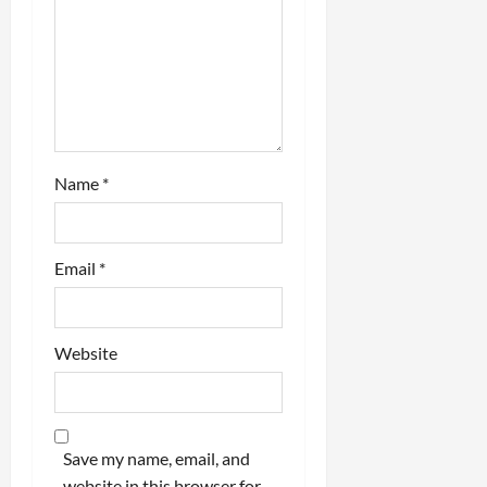
o
n
Name
*
Email
*
Website
Save my name, email, and
website in this browser for