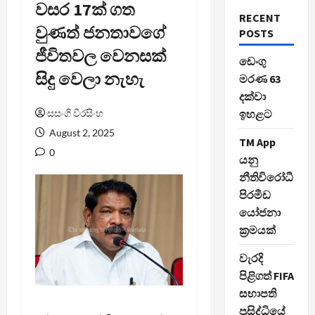
වසර 17ක් ගත
RECENT
වුණත් ජනතාවගේ
POSTS
ජීවිතවල වෙනසක්
ඩෙංගු
සිදු වෙලා නැහැ
මරණ 63
දක්වා
සසංගි වීරසිංහ
ඉහළට
August 2, 2025
TM App
0
යනු
නීතිවිරෝධී
පිරමීඩ
යෝජනා
ක්‍රමයක්
වැරදි
පිළිගත් FIFA
සභාපති
ප්‍රසිද්ධියේ