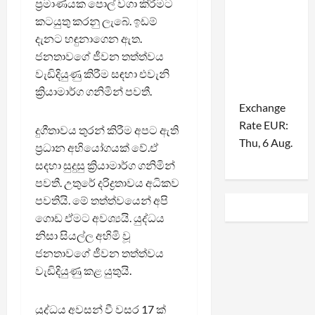
ප්‍රමාණයක පොල් වගා කිරීමට
කටයුතු කරනු ලැබේ. ඉඩම්
දැනට හඳුනාගෙන ඇත.
ජනතාවගේ ජීවන තත්ත්වය
වැඩිදියුණු කිරීම සඳහා එවැනි
ක්‍රියාමාර්ග ගනිමින් පවතී.
Exchange
Rate
EUR
:
දුගීතාවය තුරන් කිරීම අපට ඇති
Thu, 6 Aug.
ප්‍රධාන අභියෝගයක් වේ.ඒ
සදහා සුදුසු ක්‍රියාමාර්ග ගනිමින්
පවතී. උතුරේ දරිද්‍රතාවය අධිකව
පවතියි. මේ තත්ත්වයෙන් අපි
ගොඩ ඒමට අවශ්‍යයි. යුද්ධය
නිසා සියල්ල අහිමි වූ
ජනතාවගේ ජීවන තත්ත්වය
වැඩිදියුණු කළ යුතුයි.
යුද්ධය අවසන් වී වසර 17 ක්