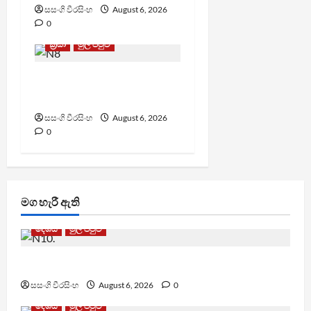
සසංගි වීරසිංහ
August 6, 2026
0
ක්‍රීඩා
මුල් පිටුව
වැරදි පිළිගත් FIFA සභාපති
ප්‍රසිද්ධියේ සමාව අයදියි
සසංගි වීරසිංහ
August 6, 2026
0
මග හැරී ඇති
දේශීය
මුල් පිටුව
ඩෙංගු මරණ 63 දක්වා ඉහළට
සසංගි වීරසිංහ
August 6, 2026
0
දේශීය
මුල් පිටුව