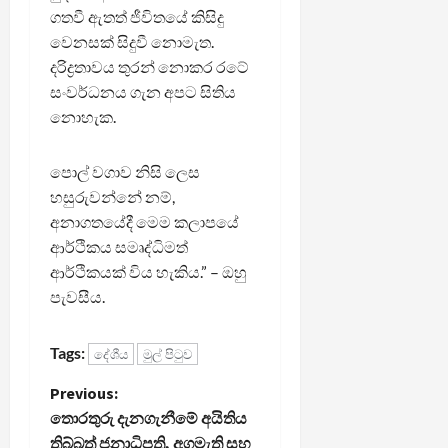
ගතවී ඇතත් ජීවිතයේ කිසිදු
වෙනසක් සිදුවී නොමැත.
දරිද්‍රතාවය තුරන් නොකර රටේ
සංවර්ධනය ගැන අපට සිතිය
නොහැක.
පොල් වගාව නිසි ලෙස
හසුරුවන්නේ නම්,
අනාගතයේදී මෙම කලාපයේ
ආර්ථිකය සමෘද්ධිමත්
ආර්ථිකයක් විය හැකිය.” – ඔහු
පැවසීය.
Tags:
දේශීය
මුල් පිටුව
P
Previous:
තොරතුරු දැනගැනීමේ අයිතිය
o
තිබ්බත් ජනාධිපති, අගමැති සහ