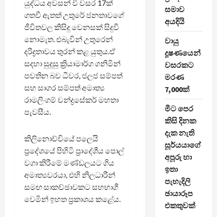
යුද්ධය අවසන් වී වසර 17ක්
සමාව
ගතවී ඇතත් උතුරේ ජනතාවගේ
අයදියි
ජීවිතවල කිසිදු වෙනසක් සිදුවී
නොමැත. එබැවින් උතුරෙන්
වායු
දරිද්‍රතාවය තුරන් කළ යුතුය.ඒ
දූෂණයෙන්
සදහා සුදුසු ක්‍රියාමාර්ග ගනිමින්
වසරකට
පවතින බව ධීවර, ජලජ සම්පත්
මරණ
සහ සාගර සම්පත් අමාත්‍ය
7,000ක්
රාමලිංගම් චන්ද්‍රසේකර් මහතා
මීට පෙර
පැවසීය.
කිසි දිනක
දැක නැති
කිලිනොච්චියේ පලෙයි
සූර්යයාගේ
ප්‍රදේශයේ පිහිටි ප්‍රාදේශීය පොල්
අපූරු හා
වගා කිරීමේ මණ්ඩලයට ගිය
ඉතා
අමාත්‍යවරයා, එහි නිලධාරීන්
පැහැදිලි
සමඟ සාකච්ඡාවකට සහභාගී
ඡායාරූප
වෙමින් ඉහත ප්‍රකාශය කළේය.
එකතුවක්