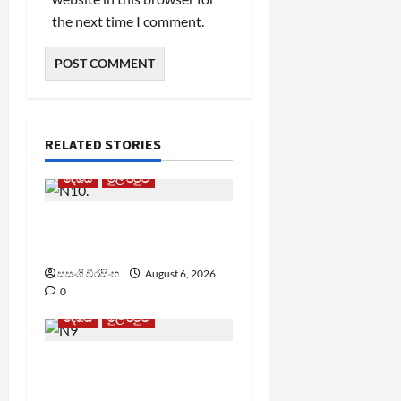
the next time I comment.
RELATED STORIES
දේශීය
මුල් පිටුව
ඩෙංගු මරණ 63 දක්වා
ඉහළට
සසංගි වීරසිංහ
August 6, 2026
0
දේශීය
මුල් පිටුව
TM App යනු නීතිවිරෝධී
පිරමීඩ යෝජනා ක්‍රමයක්