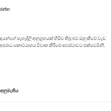
කරන්න
්ගේ පැහැදිලි අනුග්‍රහයක් හිමිව තිබූ බව ඔහු කීවේ වැඩ
පරාධ කොට්ඨාශය විවෘත කිරීමේ අවස්ථාවට එක්වෙමිනි.
 අනුමැතිය