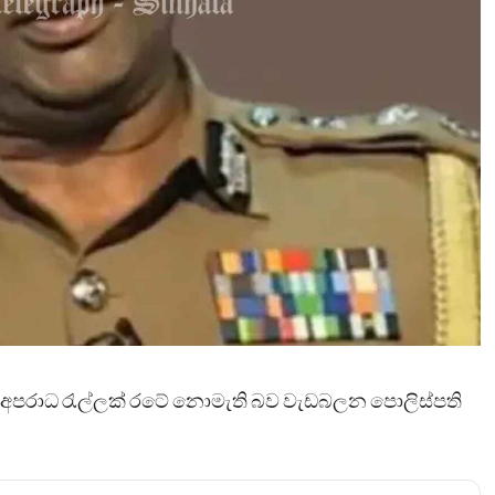
 අපරාධ රැල්ලක් රටේ නොමැති බව වැඩබලන පොලිස්පති