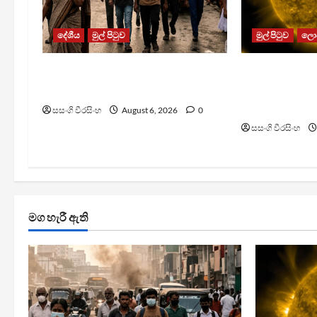
දේශීය
මුල් පිටුව
මුල් පිටුව
ලො
වායු දූෂණයෙන් වසරකට මරණ
මීට පෙර කිසි
7,000ක්
සූර්යයාගේ අපූ
ඡායාරූප එකත
සසංගි වීරසිංහ
August 6, 2026
0
සසංගි වීරසිංහ
මග හැරී ඇති