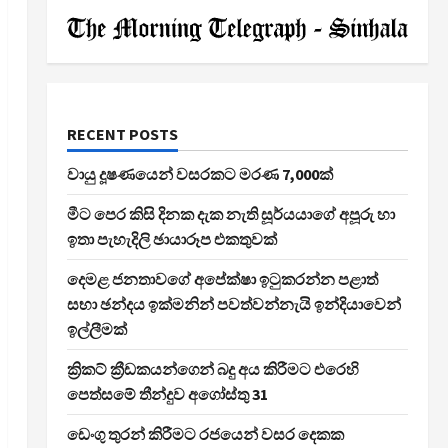
RECENT POSTS
වායු දූෂණයෙන් වසරකට මරණ 7,000ක්
මීට පෙර කිසි දිනක දැක නැති සූර්යයාගේ අපූරු හා
ඉතා පැහැදිලි ඡායාරූප එකතුවක්
දෙමළ ජනතාවගේ අපේක්ෂා ඉටුකරන්න පළාත්
සභා ඡන්දය ඉක්මනින් පවත්වන්නැයි ඉන්දියාවෙන්
ඉල්ලීමක්
ක්‍රිකට් ක්‍රීඩකයන්ගෙන් බදු අය කිරීමට එරෙහි
පෙත්සමේ තීන්දුව අගෝස්තු 31
ඩෙංගු තුරන් කිරීමට රජයෙන් වසර දෙකක