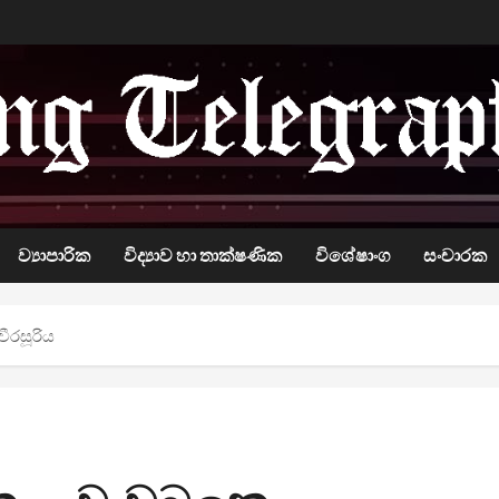
ව්‍යාපාරික
විද්‍යාව හා තාක්ෂණික
විශේෂාංග
සංචාරක
වීරසූරිය