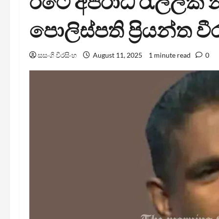
රටේ අපරාධ රැල්ලක්
පොලිස්පති ප්‍රියන්ත වී
සසංගි වීරසිංහ
August 11, 2025
1 minute read
0