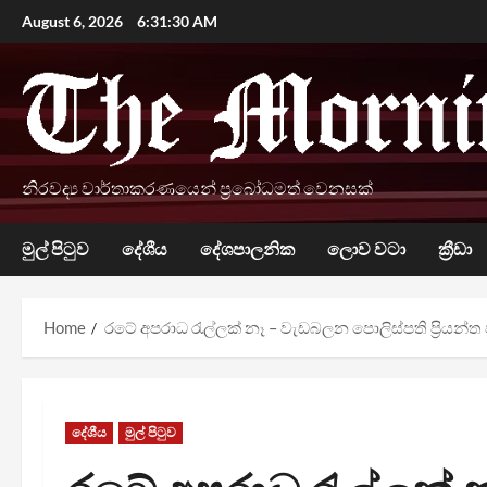
Skip
August 6, 2026
6:31:31 AM
to
content
නිරවද්‍ය වාර්තාකරණයෙන් ප්‍රබෝධමත් වෙනසක්
මුල් පිටුව
දේශීය
දේශපාලනික
ලොව වටා
ක්‍රීඩා
Home
රටේ අපරාධ රැල්ලක් නෑ – වැඩබලන පොලිස්පති ප්‍රියන්ත 
දේශීය
මුල් පිටුව