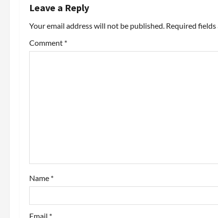
n
Leave a Reply
a
Your email address will not be published.
Required field
v
Comment
*
i
g
a
t
i
o
Name
*
n
Email
*