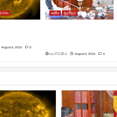
ව වටා
දේශීය
මුල් පිටුව
 දිනක දැක නැති
දෙමළ ජනතාවගේ අපේක්ෂා
රු හා ඉතා පැහැදිලි
ඉටුකරන්න පළාත් සභා ඡන්දය
ුවක්
ඉක්මනින් පවත්වන්නැයි
ඉන්දියාවෙන් ඉල්ලීමක්
August 6, 2026
0
සසංගි වීරසිංහ
August 6, 2026
0