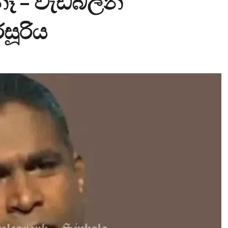
 නෑ – වැඩබලන
රසූරිය