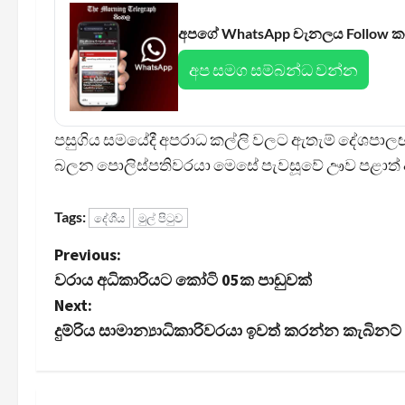
අපගේ WhatsApp චැනලය Follow 
අප සමග සම්බන්ධ වන්න
පසුගිය සමයේදී අපරාධ කල්ලි වලට ඇතැම් දේශපාලඥයන
බලන පොලිස්පතිවරයා මෙසේ පැවසූවේ ඌව පළාත් අ
Tags:
දේශීය
මුල් පිටුව
P
Previous:
වරාය අධිකාරියට කෝටි 05ක පාඩුවක්
o
Next:
s
දුම්රිය සාමාන්‍යාධිකාරිවරයා ඉවත් කරන්න කැබිනට්
t