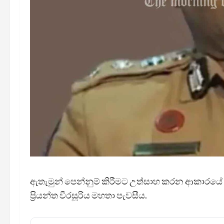
ඇතැමුන් පෙන්නුම් කිරීමට උත්සාහ කරන ආකාරයේ
ප්‍රියන්ත වීරසූරිය මහතා පැවසීය.