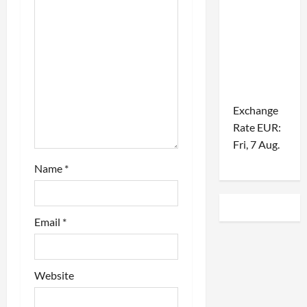
t
i
o
n
Exchange
Rate
EUR
:
Fri, 7 Aug.
Name
*
Email
*
Website