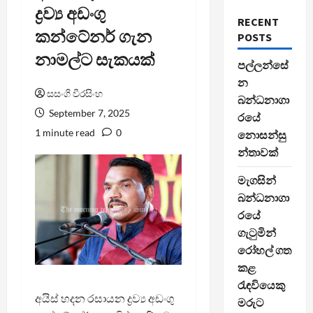
ද්‍රව්‍ය අඩංගු
RECENT
කන්ටේනර් ගැන
POSTS
නාමල්ට සැකයක්
පල්ලන්සේ
න
සසංගි වීරසිංහ
බන්ධනාගා
September 7, 2025
රයේ
1 minute read
0
නොසන්සු
න්තාවක්
මැගසින්
බන්ධනාගා
රයේ
ගැටුමින්
රෝහල් ගත
කළ
රැඳවියෙකු
අයිස් හදන රසායන ද්‍රව්‍ය අඩංගු
මරුට