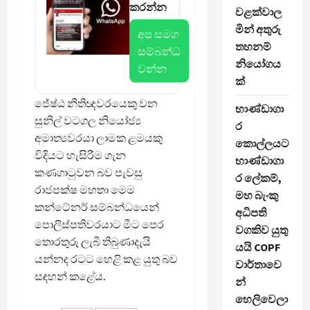
කරන්න
වළක්වාල
මින් අතුරු
අප සමග
තහනම්
සම්බන්ධ
නියෝගය
වන්න
ක්
ජේෂ්ඨ නීතිඥවරයෙකු වන
භාණ්ඩාගා
සුනිල් වටගල නියෝජ්‍ය
ර
අමාත්‍යවරයා ලාමක ළමයකු
කොල්ලයට
විදියට හැසිරීම ගැන
භාණ්ඩාගා
කණගාටුවන බව පැවසු
ර ලේකම්,
රාජපක්ෂ මහතා මෙම
මහ බැංකු
කන්ටේනර් සම්බන්ධයෙන්
අධිපති
පොලිස්පතිවරයාට මීට පෙර
වගකිව යුතු
තොරතුරු ලැබී තිබුණාදැයි
යයි COPF
යන්නද රටට හෙළි කළ යුතු බව
වාර්තාවෙ
සඳහන් කළේය.
න්
හෙලිවෙලා