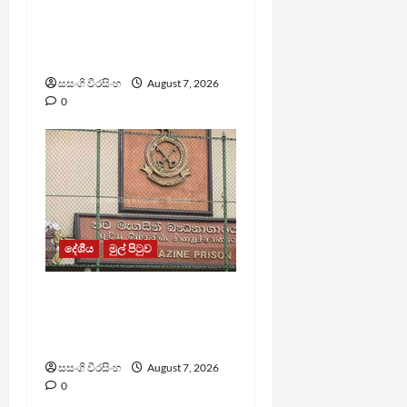
පල්ලන්සේන
බන්ධනාගාරයේ
නොසන්සුන්තාවක්
සසංගි වීරසිංහ
August 7, 2026
0
දේශීය
මුල් පිටුව
මැගසින් බන්ධනාගාරයේ
ගැටුමින් රෝහල් ගත කළ
රැඳවියෙකු මරුට
සසංගි වීරසිංහ
August 7, 2026
0