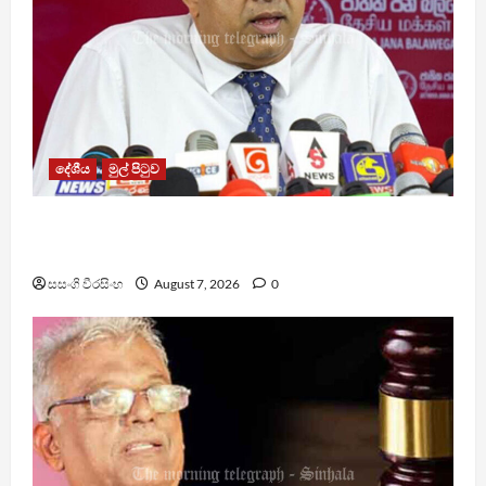
දේශීය
මුල් පිටුව
වෙඩිතැබීමක් සිදුකර කුරුවිට නොසන්සුන්තාව
පාලනය කරයි – අධිකරණ ඇමති
සසංගි වීරසිංහ
August 7, 2026
0