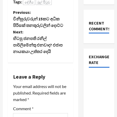
Tags:
දේශීය
මුල් පිටුව
P
Previous:
විනිසුරුවරුන් 15කට අධික
o
RECENT
පිරිසක් තනතුරුවලින් දොට්ට
COMMENTS
Next:
s
හිටපු ජනපති රනිල්
t
පාර්ලිමේන්තු එනවාද? එජාප
නායකයා උත්තර දෙයි
n
EXCHANGE
RATE
a
Leave a Reply
v
Your email address will not be
i
published.
Required fields are
marked
*
g
Comment
*
a