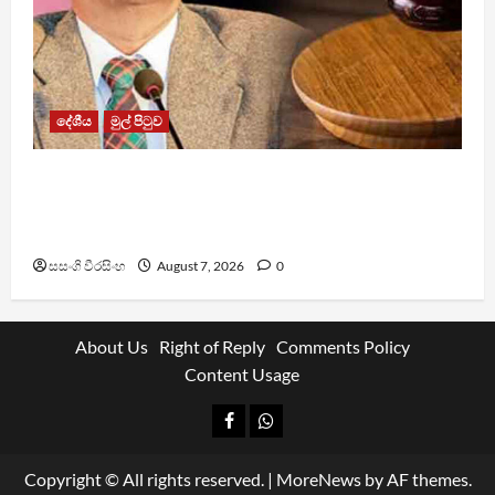
දේශීය
මුල් පිටුව
රවී සෙනෙවිරත්නට එරෙහි නඩුවක් ඉදිරියට
පවත්වාගෙන යාම වළක්වාලමින් අතුරු තහනම්
නියෝගයක්
සසංගි වීරසිංහ
August 7, 2026
0
About Us
Right of Reply
Comments Policy
Content Usage
Facebook
Whatsapp
Copyright © All rights reserved.
|
MoreNews
by AF themes.