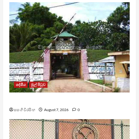
දේශීය
මුල් පිටුව
පල්ලන්සේන බන්ධනාගාරයේ නොසන්සුන්තාවක්
සසංගි වීරසිංහ
August 7, 2026
0