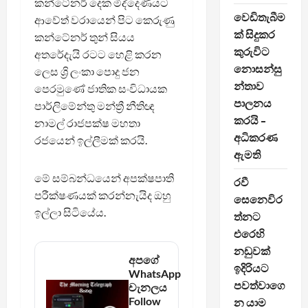
කන්ටේනර් දෙක මිද්දෙණියට
වෙඩිතැබීම
ආවේත් වරායෙන් පිට කෙරුණු
ක් සිදුකර
කන්ටේනර් තුන් සියය
කුරුවිට
අතරේදැයි රටට හෙළි කරන
නොසන්සු
ලෙස ශ්‍රි ලංකා පොදු ජන
න්තාව
පෙරමුණේ ජාතික සංවිධායක
පාලනය
පාර්ලිමේන්තු මන්ත්‍රී නීතිඥ
කරයි –
නාමල් රාජපක්ෂ මහතා
අධිකරණ
රජයෙන් ඉල්ලීමක් කරයි.
ඇමති
මේ සම්බන්ධයෙන් අපක්ෂපාති
රවී
පරීක්ෂණයක් කරන්නැයිද ඔහු
සෙනෙවිර
ඉල්ලා සිටියේය.
ත්නට
එරෙහි
නඩුවක්
අපගේ
ඉදිරියට
WhatsApp
පවත්වාගෙ
චැනලය
Follow
න යාම