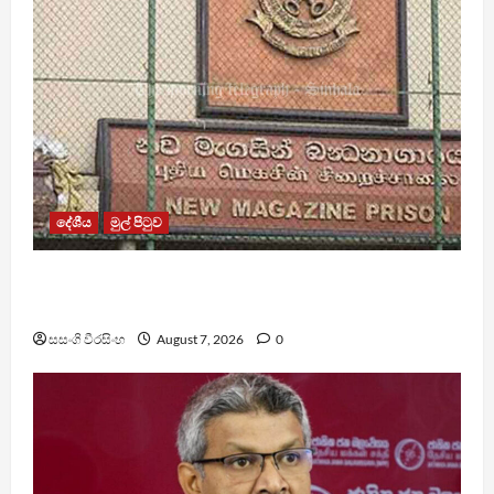
දේශීය
මුල් පිටුව
මැගසින් බන්ධනාගාරයේ ගැටුමින් රෝහල් ගත කළ
රැඳවියෙකු මරුට
සසංගි වීරසිංහ
August 7, 2026
0