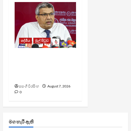
දේශීය
මුල් පිටුව
වෙඩිතැබීමක් සිදුකර
කුරුවිට නොසන්සුන්තාව
පාලනය කරයි – අධිකරණ
ඇමති
සසංගි වීරසිංහ
August 7, 2026
0
මග හැරී ඇති