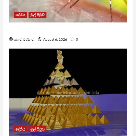
දේශීය
මුල් පිටුව
ඩෙංගු මරණ 63 දක්වා ඉහළට
සසංගි වීරසිංහ
August 6, 2026
0
දේශීය
මුල් පිටුව