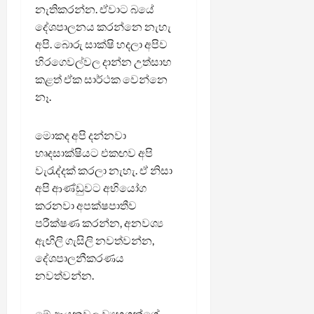
නැතිකරන්න. ඒවාට බයේ
දේශපාලනය කරන්නෙ නැහැ
අපි. බොරු සාක්ෂි හදලා අපිව
හිරගෙවල්වල දාන්න උත්සාහ
කළත් ඒක සාර්ථක වෙන්නෙ
නෑ.
මොකද අපි දන්නවා
හෘදසාක්ෂියට එකඟව අපි
වැරැද්දක් කරලා නැහැ. ඒ නිසා
අපි ආණ්ඩුවට අභියෝග
කරනවා අපක්ෂපාතීව
පරීක්ෂණ කරන්න, අනවශ්‍ය
ඇඟිලි ගැසිලි නවත්වන්න,
දේශපාලනීකරණය
නවත්වන්න.
මේ ආයනවල ව්‍යුහගන්ගේ