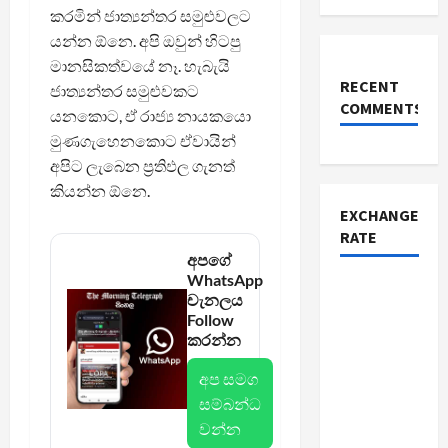
කරමින් ජාත්‍යන්තර සමුළුවලට
යන්න ඕනෙ. අපි ඔවුන් හිටපු
මානසිකත්වයේ නෑ. හැබැයි
RECENT
ජාත්‍යන්තර සමුළුවකට
COMMENTS
යනකොට, ඒ රාජ්‍ය නායකයො
මුණගැහෙනකොට ඒවායින්
අපිට ලැබෙන ප්‍රතිඵල ගැනත්
කියන්න ඕනෙ.
EXCHANGE
RATE
අපගේ
WhatsApp
චැනලය
Follow
කරන්න
අප සමග
සම්බන්ධ
වන්න