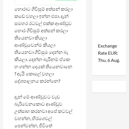
හොරාට ගිවිසුම් අත්සන් කරලා
කඩේ වහලා ඉන්න එපා. දැන්
සමහර රටවල් එක්ක ආණ්ඩුව
හොර ගිවිසුම් අත්සන් කරලා
තියෙනවා කියලා
ආණ්ඩුවෙන්ම කියලා
Exchange
තියෙනවා ගිවිසුම දෙන්න බෑ
Rate
EUR
:
කියලා. දෙන්න බැරිනම් ඒකෙ
Thu, 6 Aug.
හංගන්න දෙයක් තියෙනවානෙ
? ඇයි කොලේ වහලා
දේශපාලනය කරන්නෙ?
දැන් මේ ආණ්ඩුවට වැඩ
බැරිවෙනකොට ආණ්ඩුව
උත්සාහ කරනවා අපේ කටවල්
වහන්න, හිරගෙවල්
පෙන්වන්න, ජීවිතේ