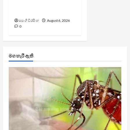
වැරදි පිළිගත් FIFA සභාපති
ප්‍රසිද්ධියේ සමාව අයදියි
සසංගි වීරසිංහ
August 6, 2026
0
මග හැරී ඇති