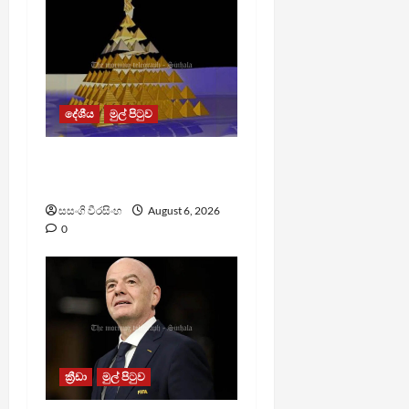
දේශීය
මුල් පිටුව
TM App යනු නීතිවිරෝධී
පිරමීඩ යෝජනා ක්‍රමයක්
සසංගි වීරසිංහ
August 6, 2026
0
ක්‍රීඩා
මුල් පිටුව