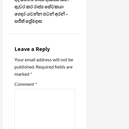
t
ඈවර කර රාජ්‍ය සේවකයා
n
ගෙදර යවන්න පටන් අරන් –
සජිත් ප්‍රේමදාස
a
v
i
Leave a Reply
Your email address will not be
g
published.
Required fields are
a
marked
*
t
Comment
*
i
o
n