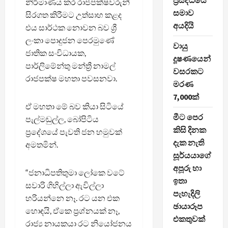
ප්‍රසිද්ධියේ
නිර්මාණය කර රාජපක්ෂවරුන්
සමාව
සිරගත කිරීමට උත්සාහ කළද
අයදියි
එය සාර්ථක නොවන බව ශ්‍රී
ලංකා පොදුජන පෙරමුණේ
වායු
ජාතික සංවිධායක,
දූෂණයෙන්
පාර්ලිමේන්තු මන්ත්‍රී නාමල්
වසරකට
රාජපක්ෂ මහතා පවසනවා.
මරණ
7,000ක්
ඒ මහතා මේ බව කියා සිටියේ
මීට පෙර
පැල්මඬුල්ල, බෝපිටිය
කිසි දිනක
ප්‍රදේශයේ පැවති ජන හමුවක්
දැක නැති
අමතමින්.
සූර්යයාගේ
අපූරු හා
“ජනාධිපතිතුමා ලෝකෙ වටේ
ඉතා
සවාරි ගිහිල්ලා ඇවිල්ලා
පැහැදිලි
හරියන්නෙ නෑ. රට යන එක
ඡායාරූප
හොඳයි, ඒකෙ ප්‍රශ්නයක් නෑ,
එකතුවක්
රාජ්‍ය නායකයා රට නියෝජනය