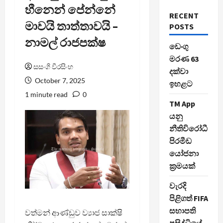
හීනෙන් පේන්නේ
RECENT
මාවයි තාත්තාවයි –
POSTS
නාමල් රාජපක්ෂ
ඩෙංගු
මරණ 63
සසංගි වීරසිංහ
දක්වා
October 7, 2025
ඉහළට
1 minute read
0
TM App
යනු
නීතිවිරෝධී
පිරමීඩ
යෝජනා
ක්‍රමයක්
වැරදි
පිළිගත් FIFA
සභාපති
වත්මන් ආණ්ඩුව ව්‍යාජ සාක්ෂි