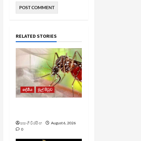
RELATED STORIES
දේශීය
මුල් පිටුව
ඩෙංගු මරණ 63 දක්වා
ඉහළට
සසංගි වීරසිංහ
August 6, 2026
0