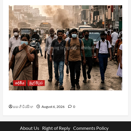
දේශීය
මුල් පිටුව
වායු දූෂණයෙන් වසරකට මරණ 7,000ක්
සසංගි වීරසිංහ
August 6, 2026
0
About Us
Right of Reply
Comments Policy