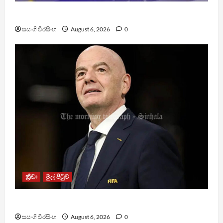
TM App යනු නීතිවිරෝධී පිරමීඩ යෝජනා ක්‍රමයක්
සසංගි වීරසිංහ
August 6, 2026
0
ක්‍රීඩා
මුල් පිටුව
වැරදි පිළිගත් FIFA සභාපති ප්‍රසිද්ධියේ සමාව අයදියි
සසංගි වීරසිංහ
August 6, 2026
0