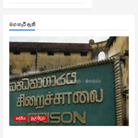
මග හැරී ඇති
දේශීය
මුල් පිටුව
බන්ධනාගාර රුඳවියන්ගේ ගැටලු සොයා බැලීමට