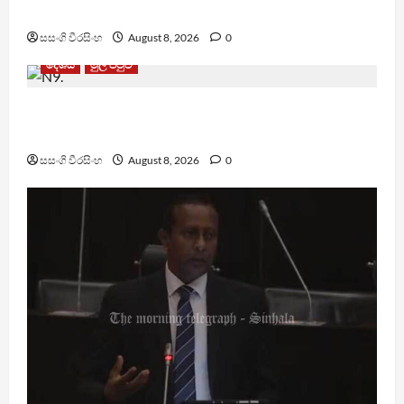
ඒකාබද්ධ යාන්ත්‍රණයක්
සසංගි වීරසිංහ
August 8, 2026
0
දේශීය
මුල් පිටුව
බන්ධනාගාරවල ඇතිවු සිද්ධීන් ගැන අධිකරණ
ඇමතිගෙන් විශේෂ ප්‍රකාශයක්
සසංගි වීරසිංහ
August 8, 2026
0