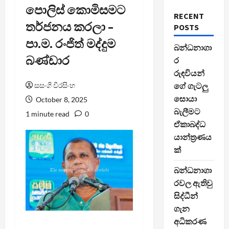
පොලිස් කොමිසමට
RECENT
තර්ජනය කරලා –
POSTS
පා.ම. රංජිත් මද්දුම
බන්ධනාගා
බණ්ඩාර
ර
රුඳවියන්
සසංගි වීරසිංහ
ගේ ගැටලු
සොයා
October 8, 2025
බැලීමට
1 minute read
0
ඒකාබද්ධ
යාන්ත්‍රණය
ක්
බන්ධනාගා
රවල ඇතිවු
සිද්ධීන්
ගැන
අධිකරණ