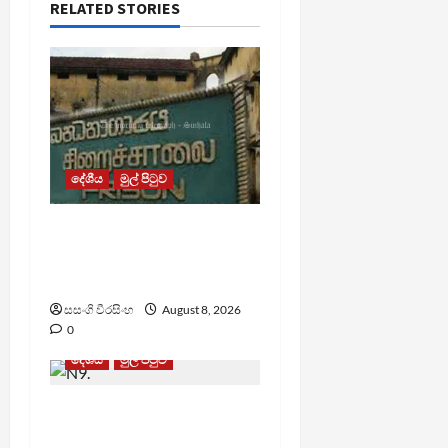
RELATED STORIES
දේශීය
මුල් පිටුව
බන්ධනාගාර රුඳවියන්ගේ
ගැටලු සොයා බැලීමට
ඒකාබද්ධ යාන්ත්‍රණයක්
සසංගි වීරසිංහ
August 8, 2026
0
දේශීය
මුල් පිටුව
බන්ධනාගාරවල ඇතිවු
සිද්ධීන් ගැන අධිකරණ