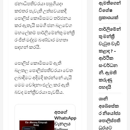
ඇමතිගෙන්
ජනාධිපතිවරයා පසුගියදා
විශේෂ
කළුතර පැවැති උත්සවයකදී
ප්‍රකාශයක්
පොලිස් කොමිසමට තර්ජනය
කර ඇතැයි සමගි ජන බලවේග
පාර්ලිමේන්
මහලේකම් පාර්ලිමේන්තු මන්ත්‍රී
තු මන්ත්‍රී
රංජිත් මද්දුම බණ්ඩාර මහතා
වැටුප වැඩි
සඳහන් කරයි.
කළාද ? –
ආර්ථික
පොලිස් කොමිසමේ ඇති
සංවර්ධන
බලතල පොලිස්පතිවරයා වෙත
නි. ඇමති
ලබාදීමට අදිමදි කරන්නේ යැයි
කරුණු
මෙම චෝදනා එල්ල කර ඇති
පහදයි
බවද මන්ත්‍රීවරයා පැවසීය.
ශානි
අබේසේක
අපගේ
ර නියෝජ්‍ය
WhatsApp
පොලිස්පති
චැනලය
ධුරයට
Follow