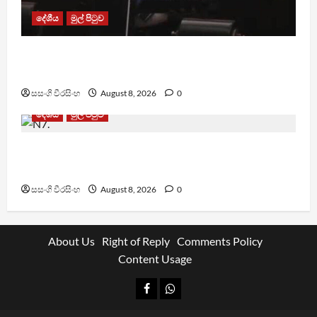
දේශීය
මුල් පිටුව
පාර්ලිමේන්තු මන්ත්‍රී වැටුප වැඩි කළාද ? – ආර්ථික
සංවර්ධන නි. ඇමති කරුණු පහදයි
සසංගි වීරසිංහ
August 8, 2026
0
දේශීය
මුල් පිටුව
ශානි අබේසේකර නියෝජ්‍ය පොලිස්පති ධුරයට උසස්
කෙරේ
සසංගි වීරසිංහ
August 8, 2026
0
About Us
Right of Reply
Comments Policy
Content Usage
Facebook
Whatsapp