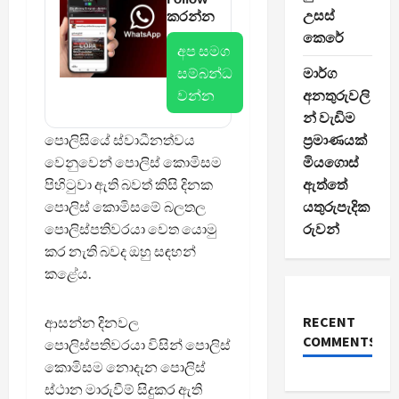
උසස්
කරන්න
කෙරේ
අප සමග
සම්බන්ධ
මාර්ග
වන්න
අනතුරුවලි
න් වැඩිම
පොලිසියේ ස්වාධීනත්වය
ප්‍රමාණයක්
වෙනුවෙන් පොලිස් කොමිසම
මියගොස්
පිහිටුවා ඇති බවත් කිසි දිනක
ඇත්තේ
පොලිස් කොමිසමේ බලතල
යතුරුපැදික
පොලිස්පතිවරයා වෙත යොමු
රුවන්
කර නැති බවද ඔහු සඳහන්
කළේය.
RECENT
ආසන්න දිනවල
COMMENTS
පොලිස්පතිවරයා විසින් පොලිස්
කොමිසම නොදැන පොලිස්
ස්ථාන මාරුවීම් සිදුකර ඇති