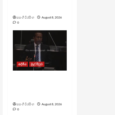
ඇමතිගෙන් විශේෂ
ප්‍රකාශයක්
සසංගි වීරසිංහ
August 8, 2026
0
දේශීය
මුල් පිටුව
පාර්ලිමේන්තු මන්ත්‍රී වැටුප
වැඩි කළාද ? – ආර්ථික
සංවර්ධන නි. ඇමති කරුණු
පහදයි
සසංගි වීරසිංහ
August 8, 2026
0