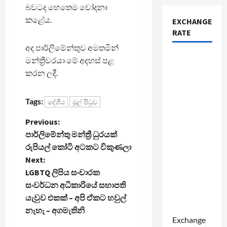
බවටද හෙතෙම චෝදනා
කළේය.
EXCHANGE
RATE
අද පාර්ලිමේන්තුව අමතමින්
මන්ත්‍රීවරයා මේ අදහස් පළ
කරන ලදී.
Tags:
දේශීය
මුල් පිටුව
P
Previous:
පාර්ලිමේන්තු මන්ත්‍රී ධුරයක්
o
රුපියල් කෝටි අටකට විකුණලා
Next:
s
LGBTQ ලිපිය සංචාරක
t
සංවර්ධන අධිකාරියේ සභාපති
යැවුව එකක් – අපි ඒකට හවුල්
n
නැහැ – අගමැතිනි
Exchange