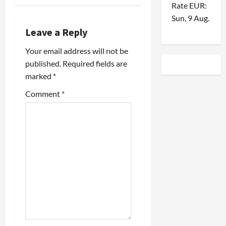
a
Rate
EUR
:
Sun, 9 Aug.
v
Leave a Reply
i
Your email address will not be
published.
Required fields are
g
marked
*
a
Comment
*
t
i
o
n