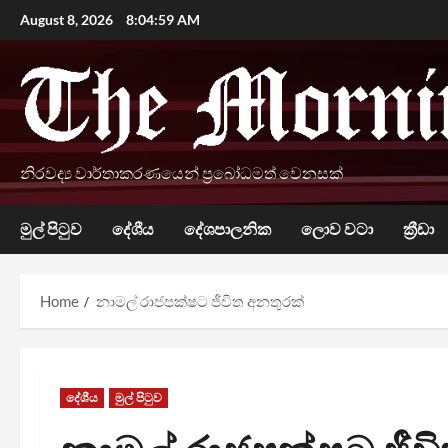
Skip
August 8, 2026
8:05:00 AM
to
content
නිරවද්‍ය වාර්තාකරණයෙන් ප්‍රබෝධමත් වෙනසක්
මුල් පිටුව
දේශීය
දේශපාලනික
ලොව වටා
ක්‍රීඩා
Home
නාමල් රාජපක්ෂට ජීවිත අනතුරක්
දේශීය
මුල් පිටුව