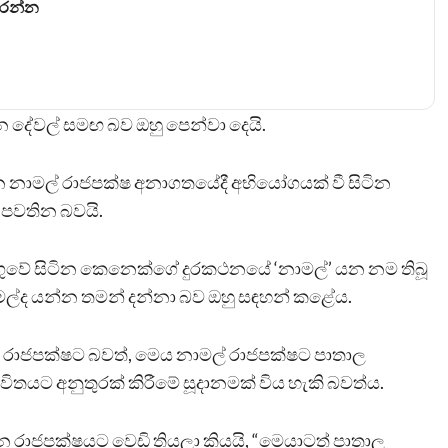
කරන්න
 දේවල් සමඟ බව ඔහු පෙන්වා දෙයි.
 නාමල් රාජපක්ෂ අනාගතයේදී අභියෝගයක් වී සිටින
් පවතින බවයි.
ුවේ සිටින කෙනෙක්ගේ දුරකථනයේ ‘නාමල්’ යන නම තිබූ
ල්ද යන්න තමන් දන්නා බව ඔහු සඳහන් කළේය.
රාජපක්ෂට බවත්, මෙය නාමල් රාජපක්ෂට පාතාල
තයට අනුතුරක් කිරීමේ සූදානමක් විය හැකි බවත්ය.
න රාජපක්ෂයට වෙඩි තියලා කියයි, “මෙයාටත් පාතාල