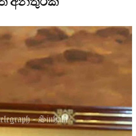
ිත අනතුරක්