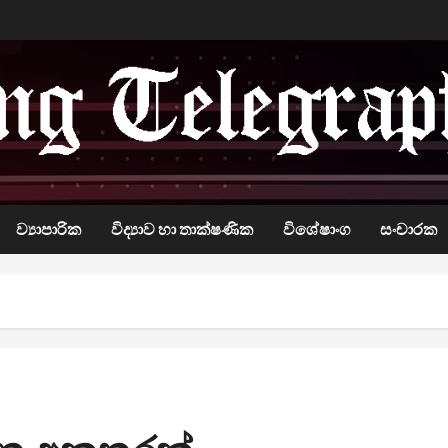
ව්‍යාපාරික
විද්‍යාව හා තාක්ෂණික
විශේෂාංග
සංචාරක