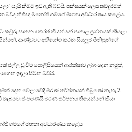
ියලා” යැයි කීමට ඉඩ ඇති බවයි. පක්ෂයක් ලෙස තවදුරටත්
දෙන බවද නීතිඥ මනෝජ් ගමගේ මහතා අවධාරණය කළේය.
 කවුරු ඝාතනය කරත් කියන්නේ පාතාල ප්‍රශ්නයක් කියලා
 දකින්නේ, ආණ්ඩුවට අභියෝග කරන සියලුම මිනිසුන්ගේ
ක් එල්ල වූ විට පොලිසියෙන් ආරක්ෂාව ලබා දෙන නමුත්,
ලාගෙන ඉඳලා සිටින බවයි.
 ලියුමක් දෙන වෙලාවේදී මරණ තර්ජනයක් තිබුණේ නැහැයි
වෙඩි තැබුවොත් පමණයි මරණ තර්ජනය තියෙන්නේ කියා
මනෝජ් ගමගේ මහතා අවධාරණය කළේය