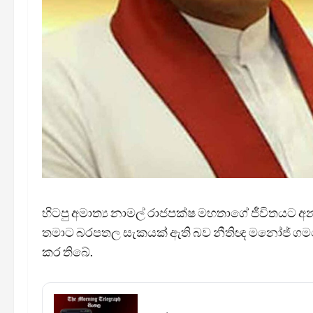
හිටපු අමාත්‍ය නාමල් රාජපක්ෂ මහතාගේ ජීවිතයට අන
තමාට බරපතල සැකයක් ඇති බව නීතිඥ මනෝජ් ගමගේ
කර තිබේ.