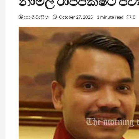
නාමල් රාජපක්ෂට ජීව
සසංගි වීරසිංහ
October 27, 2025
1 minute read
0