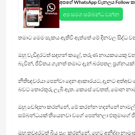
අපගේ WhatsApp චැනලය Follow 
අප සමග සම්බන්ධ වන්න
තමාට මෙම සැකය ඇතිවී ඇත්තේ මේ දිනවල සිද්ධ වන
ඔහු වැඩිදුරටත් සඳහන් කළේ, තරුණ නායකයෙකු වන
බැවින්, ජීවිතය ගැනත් තමාට දැන් බරපතල ප්‍රශ්නයක
නීතිඥවරයා පෙන්වා දෙන ආකාරයට, දැනට අත්අඩංග
බවට තොරතුරු ලැබී ඇත. කෙසේ වෙතත්, මොන නාම
ඔහු චෝදනා කරන්නේ, මේ කරන්න හදන්නේ නාමල් 
සම්බන්ධයක් තියෙනවා වගේ පෙන්නලා එතුමාගේ ජීවි
ඔහු තවදුරටත් බිය පළ කරන්නේ, හෙට අනිද්දා නාමා