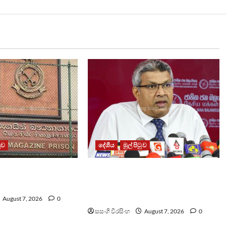
ටුව
දේශීය
මුල් පිටුව
ධනාගාරයේ ගැටුමින්
වෙඩිතැබීමක් සිදුකර කුරුවිට
 රැඳවියෙකු මරුට
නොසන්සුන්තාව පාලනය කරයි –
අධිකරණ ඇමති
August 7, 2026
0
සසංගි වීරසිංහ
August 7, 2026
0