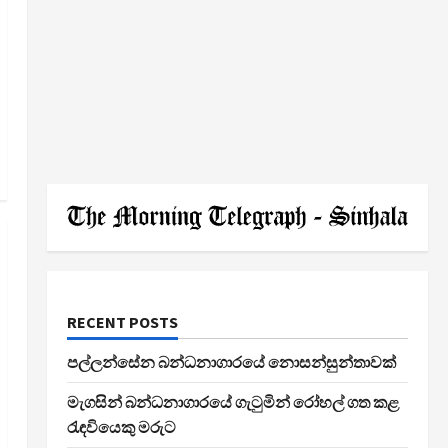
RECENT POSTS
පල්ලන්සේන බන්ධනාගාරයේ නොසන්සුන්තාවක්
මැගසින් බන්ධනාගාරයේ ගැටුමින් රෝහල් ගත කළ
රැඳවියෙකු මරුට