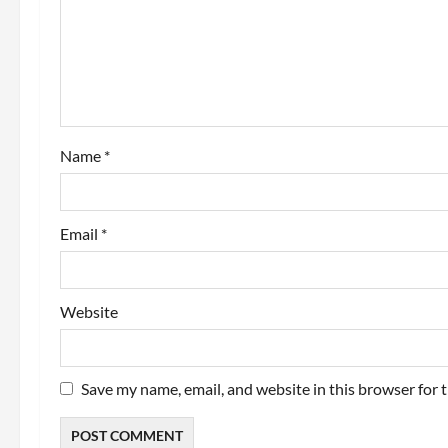
a
t
i
o
Name
*
n
Email
*
Website
Save my name, email, and website in this browser for 