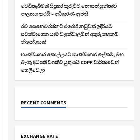
වෙඩිතැබීමක් සිදුකර කුරුවිට නොසන්සුන්තාව
පාලනය කරයි – අධිකරණ ඇමති
රවී සෙනෙවිරත්නට එරෙහි නඩුවක් ඉදිරියට
පවත්වාගෙන යාම වළක්වාලමින් අතුරු තහනම්
නියෝගයක්
භාණ්ඩාගාර කොල්ලයට භාණ්ඩාගාර ලේකම්, මහ
බැංකු අධිපති වගකිව යුතු යයි COPF වාර්තාවෙන්
හෙලිවෙලා
RECENT COMMENTS
EXCHANGE RATE