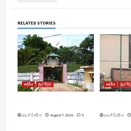
RELATED STORIES
දේශීය
මුල් පිටුව
දේශීය
මුල් පි
පල්ලන්සේන බන්ධනාගාරයේ
මැගසින් බන්
නොසන්සුන්තාවක්
රෝහල් ගත කළ
සසංගි වීරසිංහ
August 7, 2026
0
සසංගි වීරසිංහ