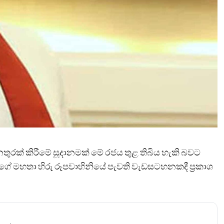
තුරක් කිරීමේ සූදානමක් මේ රජය තුළ තිබිය හැකි බවට
 මහතා හිරු රූපවාහිනියේ පැවති වැඩසටහනකදී ප්‍රකාශ