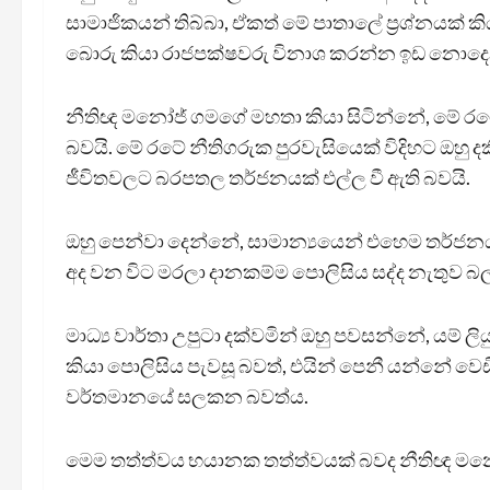
සාමාජිකයන් තිබ්බා, ඒකත් මේ පාතාලේ ප්‍රශ්නයක් ක
බොරු කියා රාජපක්ෂවරු විනාශ කරන්න ඉඩ නො
නීතිඥ මනෝජ් ගමගේ මහතා කියා සිටින්නේ, මේ රටේ
බවයි. මේ රටේ නීතිගරුක පුරවැසියෙක් විදිහට ඔහු
ජීවිතවලට බරපතල තර්ජනයක් එල්ල වී ඇති බවයි.
ඔහු පෙන්වා දෙන්නේ, සාමාන්‍යයෙන් එහෙම තර්ජනය
අද වන විට මරලා දානකම්ම පොලිසිය සද්ද නැතුව බ
මාධ්‍ය වාර්තා උපුටා දක්වමින් ඔහු පවසන්නේ, යම්
කියා පොලිසිය පැවසූ බවත්, එයින් පෙනී යන්නේ 
වර්තමානයේ සලකන බවත්ය.
මෙම තත්ත්වය භයානක තත්ත්වයක් බවද නීතිඥ 