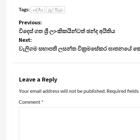
Tags:
දේශීය
මුල් පිටුව
P
Previous:
විදෙස් ගත ශ්‍රී ලාංකිකයින්ටත් ඡන්ද අයිතිය
o
Next:
s
වැලිගම සභාපති ලසන්ත වික්‍රමසේකර ඝාතනයේ කොන්ත
t
n
Leave a Reply
a
Your email address will not be published.
Required field
v
Comment
*
i
g