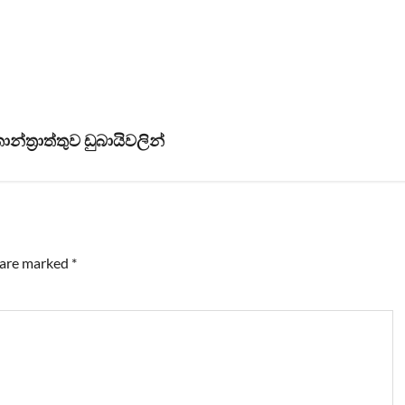
්‍රාත්තුව ඩුබායිවලින්
s are marked
*