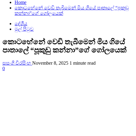
Home
කොටහේනේ වෙඩි තැබීමෙන් මිය ගියේ පාතාලේ “පූකුඩු
කන්නා”ගේ ගෝලයෙක්
දේශීය
මුල් පිටුව
කොටහේනේ වෙඩි තැබීමෙන් මිය ගියේ
පාතාලේ “පූකුඩු කන්නා”ගේ ගෝලයෙක්
සසංගි වීරසිංහ
November 8, 2025
1 minute read
0