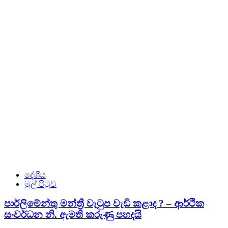
දේශීය
මුල් පිටුව
පාර්ලිමේන්තු මන්ත්‍රී වැටුප වැඩි කළාද ? – ආර්ථික
සංවර්ධන නි. ඇමති කරුණු පහදයි