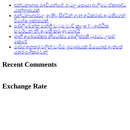
බන්ධනාගාර රුඳවියන්ගේ ගැටලු සොයා බැලීමට ඒකාබද්ධ
යාන්ත්‍රණයක්
බන්ධනාගාරවල ඇතිවු සිද්ධීන් ගැන අධිකරණ ඇමතිගෙන්
විශේෂ ප්‍රකාශයක්
පාර්ලිමේන්තු මන්ත්‍රී වැටුප වැඩි කළාද ? – ආර්ථික
සංවර්ධන නි. ඇමති කරුණු පහදයි
ශානි අබේසේකර නියෝජ්‍ය පොලිස්පති ධුරයට උසස්
කෙරේ
මාර්ග අනතුරුවලින් වැඩිම ප්‍රමාණයක් මියගොස් ඇත්තේ
යතුරුපැදිකරුවන්
Recent Comments
Exchange Rate