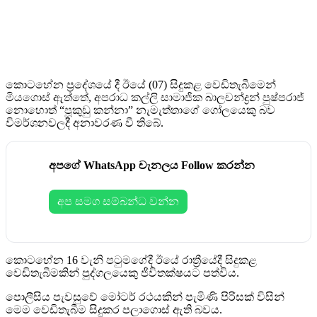
කොටහේන ප්‍රදේශයේ දී ඊයේ (07) සිදුකළ වෙඩිතැබීමෙන්
මියගොස් ඇත්තේ, අපරාධ කල්ලි සාමාජික බාලචන්ද්‍රන් පුෂ්පරාජ්
නොහොත් “පූකුඩු කන්නා” නැමැත්තාගේ ගෝලයෙකු බව
විමර්ශනවලදී අනාවරණ වී තිබේ.
අපගේ WhatsApp චැනලය Follow කරන්න
අප සමග සම්බන්ධ වන්න
කොටහේන 16 වැනි පටුමගේදී ඊයේ රාත්‍රීයේදී සිදුකළ
වෙඩිතැබීමකින් පුද්ගලයෙකු ජීවිතක්ෂයට පත්විය.
පොලීසිය පැවසුවේ මෝටර් රථයකින් පැමිණි පිරිසක් විසින්
මෙම වෙඩිතැබීම සිදුකර පලාගොස් ඇති බවය.