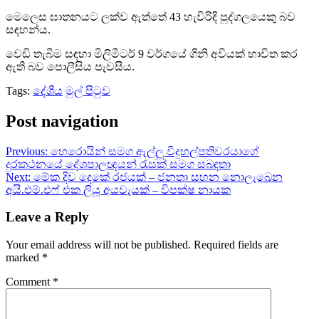
මෙලෙස ඝාතනයට ලක්ව ඇත්තේ 43 හැවිරිදි පුද්ගලයෙකු බව
සඳහන්ය.
වෙඩි තැබීම සඳහා මිලිමීටර් 9 වර්ගයේ ගිනි අවියක් භාවිත කර
ඇති බව පොලීසිය පැවසීය.
Tags:
දේශීය
මුල් පිටුව
Post navigation
Previous:
හෙරොයින් සමග ඇල්ලූ විදුහල්පතිවරයාගේ
දුරකථනයේ දේශපාලඥයන් රැසක් සමග සබඳතා
Next:
මේක දිව දෙකේ රජයක් – ජනතා සහන නොලැබෙන
අයි.එම්.එෆ් එක ලියූ අයවැයක් – විපක්ෂ නායක
Leave a Reply
Your email address will not be published.
Required fields are
marked
*
Comment
*