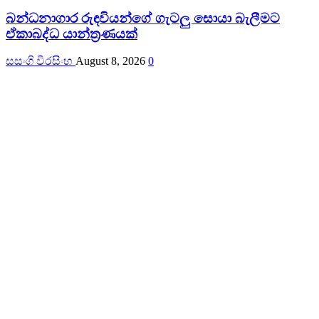
බන්ධනාගාර රුඳවියන්ගේ ගැටලු සොයා බැලීමට
ඒකාබද්ධ යාන්ත්‍රණයක්
සසංගි වීරසිංහ
August 8, 2026
0