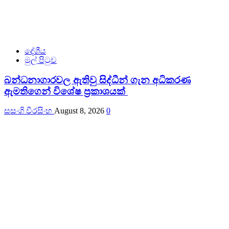
දේශීය
මුල් පිටුව
බන්ධනාගාරවල ඇතිවු සිද්ධීන් ගැන අධිකරණ
ඇමතිගෙන් විශේෂ ප්‍රකාශයක්
සසංගි වීරසිංහ
August 8, 2026
0