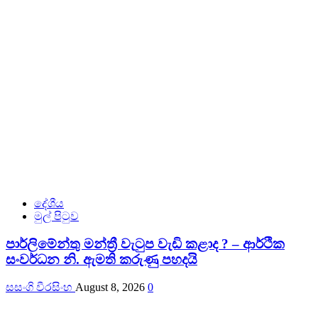
දේශීය
මුල් පිටුව
පාර්ලිමේන්තු මන්ත්‍රී වැටුප වැඩි කළාද ? – ආර්ථික
සංවර්ධන නි. ඇමති කරුණු පහදයි
සසංගි වීරසිංහ
August 8, 2026
0