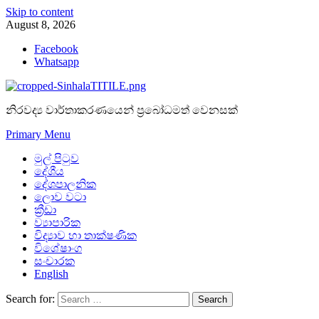
Skip to content
August 8, 2026
Facebook
Whatsapp
නිරවද්‍ය වාර්තාකරණයෙන් ප්‍රබෝධමත් වෙනසක්
Primary Menu
මුල් පිටුව
දේශීය
දේශපාලනික
ලොව වටා
ක්‍රීඩා
ව්‍යාපාරික
විද්‍යාව හා තාක්ෂණික
විශේෂාංග
සංචාරක
English
Search for: