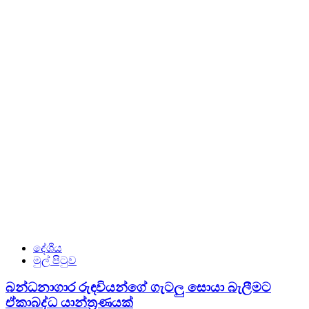
දේශීය
මුල් පිටුව
බන්ධනාගාර රුඳවියන්ගේ ගැටලු සොයා බැලීමට
ඒකාබද්ධ යාන්ත්‍රණයක්