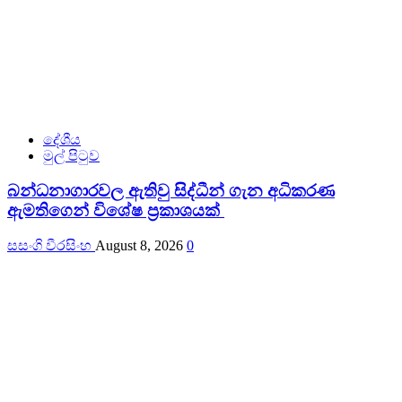
දේශීය
මුල් පිටුව
බන්ධනාගාරවල ඇතිවු සිද්ධීන් ගැන අධිකරණ
ඇමතිගෙන් විශේෂ ප්‍රකාශයක්
සසංගි වීරසිංහ
August 8, 2026
0