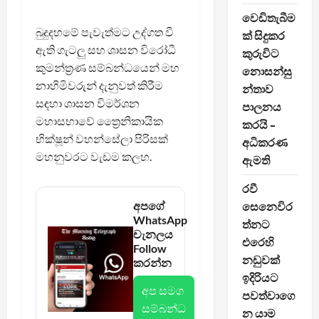
වෙඩිතැබීම
බුදුදහමේ පැවැත්මට උද්ගත වී
ක් සිදුකර
ඇති ගැටලු සහ ශාසන විරෝධී
කුරුවිට
කුමන්ත්‍රණ සම්බන්ධයෙන් මහ
නොසන්සු
නාහිමිවරුන් දැනුවත් කිරීම
න්තාව
සඳහා ශාසන විමර්ශන
පාලනය
මහාසභාවේ ත්‍රෛනිකායික
කරයි –
භික්ෂූන් වහන්සේලා පිරිසක්
අධිකරණ
මහනුවරට වැඩම කලහ.
ඇමති
රවී
අපගේ
සෙනෙවිර
WhatsApp
ත්නට
චැනලය
එරෙහි
Follow
නඩුවක්
කරන්න
ඉදිරියට
අප සමග
පවත්වාගෙ
සම්බන්ධ
න යාම