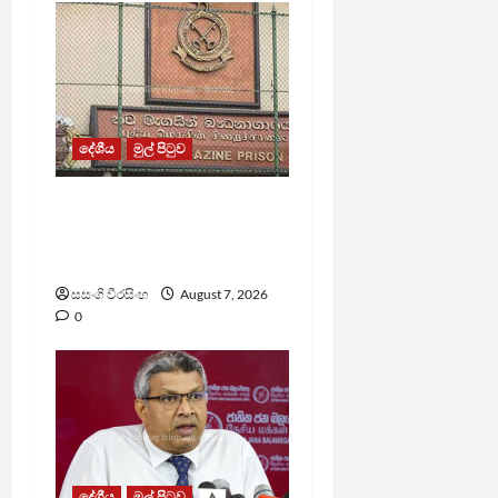
දේශීය
මුල් පිටුව
මැගසින් බන්ධනාගාරයේ
ගැටුමින් රෝහල් ගත කළ
රැඳවියෙකු මරුට
සසංගි වීරසිංහ
August 7, 2026
0
දේශීය
මුල් පිටුව