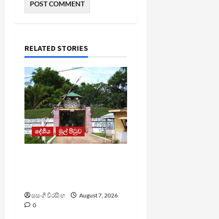
RELATED STORIES
දේශීය
මුල් පිටුව
පල්ලන්සේන
බන්ධනාගාරයේ
නොසන්සුන්තාවක්
සසංගි වීරසිංහ
August 7, 2026
0