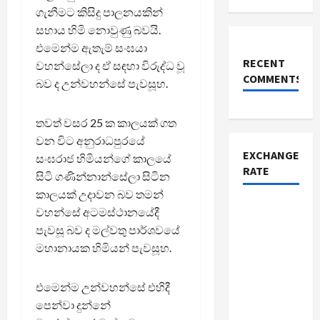
ගැනීමට කිසිදු පාලනයකින්
සහාය හිමි නොවුණු බවයි.
එමෙන්ම ඇතැම් සංඝයා
RECENT
වහන්සේලා ද ඒ සඳහා විරුද්ධ වූ
COMMENTS
බව ද උන්වහන්සේ පැවසූහ.
තවත් වසර 25 ක කාලයක් ගත
වන විට අනුරාධපුරයේ
EXCHANGE
සංඝරාජ හිමියන්ගේ කාලයේ
RATE
සිටි ගණින්නාන්සේලා සිටින
කාලයක් උදාවන බව තමන්
වහන්සේ අටමස්ථානයේදී
පැවසූ බව ද මල්වතු පාර්ශවයේ
මහානායක හිමියන් පැවසූහ.
එමෙන්ම උන්වහන්සේ එහිදී
පෙන්වා දුන්නේ