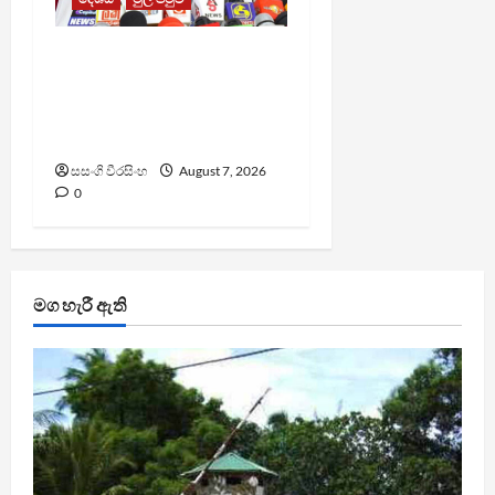
වෙඩිතැබීමක් සිදුකර
කුරුවිට නොසන්සුන්තාව
පාලනය කරයි – අධිකරණ
ඇමති
සසංගි වීරසිංහ
August 7, 2026
0
මග හැරී ඇති