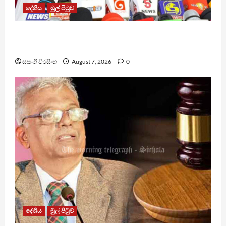
දේශීය
මුල් පිටුව
වෙඩිතැබීමක් සිදුකර කුරුවිට නොසන්සුන්තාව
පාලනය කරයි – අධිකරණ ඇමති
සසංගි වීරසිංහ
August 7, 2026
0
දේශීය
මුල් පිටුව