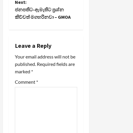
Next:
s
ජනපතිට-ඇමැතිට ප්‍රශ්න
t
කිව්වත් මගහරිනවා – GMOA
n
a
Leave a Reply
v
Your email address will not be
published.
Required fields are
i
marked
*
g
Comment
*
a
t
i
o