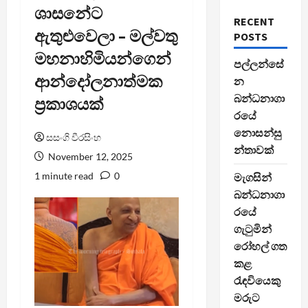
ශාසනේට
RECENT
ඇතුළුවෙලා – මල්වතු
POSTS
මහනාහිමියන්ගෙන්
පල්ලන්සේ
ආන්දෝලනාත්මක
න
බන්ධනාගා
ප්‍රකාශයක්
රයේ
නොසන්සු
සසංගි වීරසිංහ
න්තාවක්
November 12, 2025
1 minute read
0
මැගසින්
බන්ධනාගා
රයේ
ගැටුමින්
රෝහල් ගත
කළ
රැඳවියෙකු
මරුට