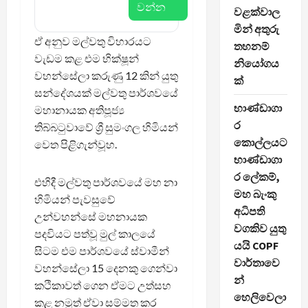
වන්න
වළක්වාල
මින් අතුරු
ඒ අනුව මල්වතු විහාරයට
තහනම්
වැඩම කළ එම භික්ෂූන්
නියෝගය
වහන්සේලා කරුණු 12 කින් යුතු
ක්
සන්දේශයක් මල්වතු පාර්ශවයේ
භාණ්ඩාගා
මහානායක අතිපූජ්‍ය
ර
තිබ්බටුවාවේ ශ්‍රී සුමංගල හිමියන්
කොල්ලයට
වෙත පිළිගැන්වූහ.
භාණ්ඩාගා
ර ලේකම්,
එහිදී මල්වතු පාර්ශවයේ මහ නා
මහ බැංකු
හිමියන් පැවසුවේ
අධිපති
උන්වහන්සේ මහනායක
වගකිව යුතු
පදවියට පත්වූ මුල් කාලයේ
යයි COPF
සිටම එම පාර්ශවයේ ස්වාමීන්
වාර්තාවෙ
වහන්සේලා 15 දෙනකු ගෙන්වා
න්
කථිකාවත් ගෙන ඒමට උත්සහ
හෙලිවෙලා
කළ නමුත් ඒවා සම්මත කර