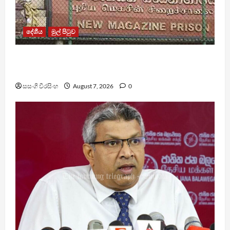
දේශීය
මුල් පිටුව
මැගසින් බන්ධනාගාරයේ ගැටුමින් රෝහල් ගත කළ
රැඳවියෙකු මරුට
සසංගි වීරසිංහ
August 7, 2026
0