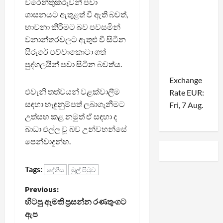
වරෙන්තුකරුවන් පවා
ශාසනයට ඇතුළත් වී ඇති බවත්,
භාවනා කිරීමට බව පවසමින්
වනාන්තරවලට ඇතුළු වී සිටින
සිරුරේ පච්චාකොටා ගත්
පුද්ගලයින් පවා සිටින බවත්ය.
Exchange
එවැනි තත්වයන් වළක්වාලීම
Rate
EUR
:
සඳහා හැඳුනුම්පත් ලබාගැනීමට
Fri, 7 Aug.
උත්සහ කළ නමුත් ඒ සඳහා ද
බාධා එල්ල වූ බව උන්වහන්සේ
පෙන්වාදුන්හ.
Tags:
දේශීය
මුල් පිටුව
P
Previous:
හිටපු ඇමති ප්‍රසන්න රණතුංගට
o
ඇප