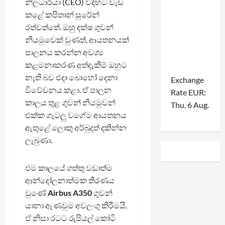
නිලධාරියා (CEO) විදිහට වැඩ
කළේ කපිතාන් සුරේන්
රත්වත්තේ. ඔහු දක්ෂ ගුවන්
නියමුවෙක් වුණත්, ආයතනයක්
පාලනය කරන්න අවශ්‍ය
කළමනාකරණ අත්දැකීම් ඔහුට
නැති බව එදා බොහෝ දෙනා
Exchange
විවේචනය කළා. ඒ පාලන
Rate
EUR
:
කාලය තුළ ගුවන් නියමුවන්
Thu, 6 Aug.
එක්ක ගැටලු වගේම ආයතනය
ඇතුළේ ලොකු අර්බුදත් දකින්න
ලැබුණා.
එම කාලයේ ගත්තු වඩාත්ම
ආන්දෝලනාත්මක තීරණය
වුණේ
Airbus A350
ගුවන්
යානා ඇණවුම අවලංගු කිරීමයි.
ඒ නිසා රටට රුපියල් කෝටි