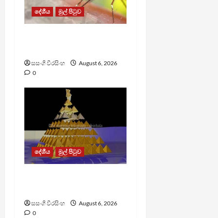
දේශීය
මුල් පිටුව
ඩෙංගු මරණ 63 දක්වා
ඉහළට
සසංගි වීරසිංහ
August 6, 2026
0
දේශීය
මුල් පිටුව
TM App යනු නීතිවිරෝධී
පිරමීඩ යෝජනා ක්‍රමයක්
සසංගි වීරසිංහ
August 6, 2026
0