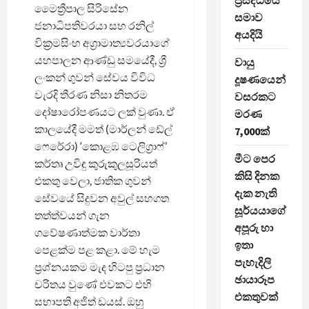
ප්‍රසිද්ධියේ
මෛත්‍රීපාල සිරිසේන
සමාව
ජනාධිපතිවරයා සහ රනිල්
අයදියි
වික්‍රමසිංහ අග්‍රාමාත්‍යවරයාගේ
යහපාලන ආණ්ඩු සමයේදී, ශ්‍රී
වායු
ලංකන් ගුවන් සේවය විවිධ
දූෂණයෙන්
වැරදි තීරණ නිසා නිතරම
වසරකට
දෝෂාරෝපණයට ලක් වුණා. ඒ
මරණ
කාලයේදී මමත් (මාර්ලන් ඩේල්
7,000ක්
ෆෙරේරා) ‘කොළඹ ටෙලිග්‍රාෆ්’
මීට පෙර
කර්තෘ උවිඳු කුරුකුලසූරියත්
කිසි දිනක
එකතු වෙලා, ජාතික ගුවන්
දැක නැති
සේවයේ සිදුවන අවුල් සහගත
සූර්යයාගේ
තත්ත්වයන් ගැන
අපූරු හා
ගවේෂණාත්මක වාර්තා
ඉතා
පෙළක්ම පළ කළා. මේ හැම
පැහැදිලි
ප්‍රශ්නයකම මැද හිටපු ප්‍රධාන
ඡායාරූප
චරිතය වුණේ එවකට එහි
එකතුවක්
සභාපති අජිත් ඩයස්. ඔහු