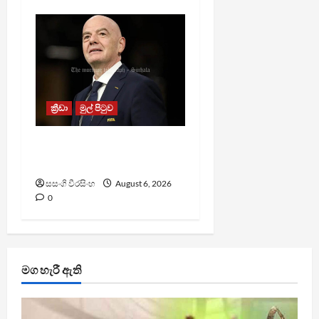
ක්‍රීඩා
මුල් පිටුව
වැරදි පිළිගත් FIFA සභාපති
ප්‍රසිද්ධියේ සමාව අයදියි
සසංගි වීරසිංහ
August 6, 2026
0
මග හැරී ඇති