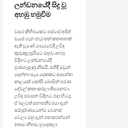
ලන්ඩනයේදී සිදු වූ
අහඹු හමුවීම
වසර කිහිපයකට පස්සේ අජිත්
ඩයස් ගැන නැවතත් කතාබහක්
ඇති වුණේ මාධ්‍යවේදී උවිඳු
කුරුකුලසූරියට ඔහුව අහඹු
විදිහට ලන්ඩනයේදී
මුණගැසුණු නිසයි. එහිදී ඔවුන්
දෙන්නා පැය දෙකකට ආසන්න
කාලයක් කෝපි බොමින් පරණ
දේවල් කතා කරලා තියෙනවා.
උවිඳු පවසන විදිහට, එදා හිටපු
ඒ බලවත් සභාපතිවරයා දැන්
සම්පූර්ණයෙන්ම වෙනස්
වෙලා. ඔහු දැන් ගත කරන්නේ
ඉතාම නිහඬ, හුදෙකලා