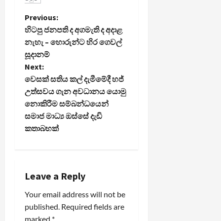
P
Previous:
හිටපු ජනපති ද අගමැති ද අදාළ
o
නැහැ – හොරුන්ට හිර ගෙවල්
සූදානම්
s
Next:
t
වෙසක් සතිය කල් දැමීමේදී හජ්
උත්සවය ගැන අවධානය යොමු
n
නොකිරීම සම්බන්ධයෙන්
සමාජ මාධ්‍ය ඔස්සේ දැඩි
a
කතාබහක්
v
i
Leave a Reply
g
Your email address will not be
a
published.
Required fields are
marked
*