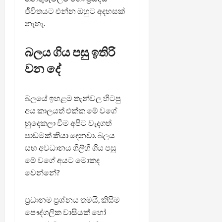
ජීවිතයට එන්න ඔහුට අදහසක්
නැහැ.
බලය ගිය පසු ඉතිරි
වන දේ
බලයේ ඉහළම තැන්වල හිටපු
අය කාලයත් එක්ක මේ වගේ
හුදෙකලා වීම අපිට වැදගත්
පාඩමක් කියා දෙනවා. බලය
සහ අවධානය ගිලිහී ගිය පසු
මේ වගේ අයට මොකද
වෙන්නේ?
ප්‍රධානම ප්‍රශ්නය තමයි, කිසිම
පෞද්ගලික වාසියක් හෝ