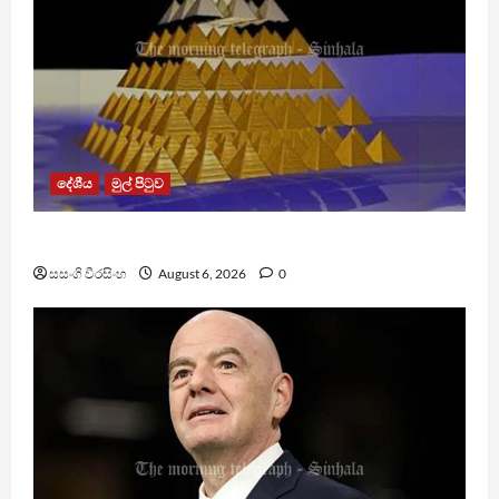
දේශීය
මුල් පිටුව
TM App යනු නීතිවිරෝධී පිරමීඩ යෝජනා ක්‍රමයක්
සසංගි වීරසිංහ
August 6, 2026
0