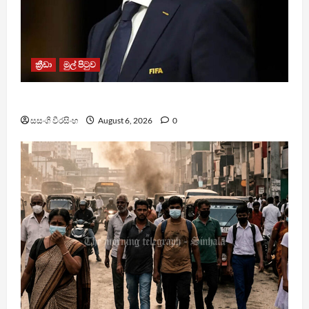
ක්‍රීඩා
මුල් පිටුව
වැරදි පිළිගත් FIFA සභාපති ප්‍රසිද්ධියේ සමාව අයදියි
සසංගි වීරසිංහ
August 6, 2026
0