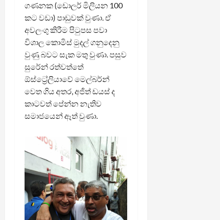
ගණනක (ඩොලර් මිලියන 100
කට වඩා) පාඩුවක් වුණා. ඒ
අවලංගු කිරීම පිටුපස පවා
විශාල කොමිස් මුදල් ගනුදෙනු
වුණු බවට සැක මතු වුණා. පසුව
සුරේන් රත්වත්තේ
ඕස්ට්‍රේලියාවේ මෙල්බර්න්
වෙත ගිය අතර, අජිත් ඩයස් ද
කාටවත් පේන්න නැතිව
සමාජයෙන් ඈත් වුණා.