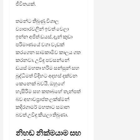
ජීවිතයක්.
තමන්ට තිබුණු විශාල
ව්‍යාපාරවලින් ඉවත් වෙලා
ඉන්න අජිත් ඩයස්, දැන් කුඩා
පරිමාණයේ වගා වැඩක්
කරගෙන සාමකාමීව කාලය ගත
කරනවා. උවිඳු පවසන්නේ
ඩයස් මහතා හරිම සන්සුන් සහ
බුද්ධිමත් විදිහට අදහස් දක්වන
කෙනෙක් බවයි. ඔහුගේ
හැසිරීම සහ කතාබහේ තැන්පත්
බව අභාවප්‍රාප්ත ලක්ෂ්මන්
කදිරගාමර් මහතාට සමාන
බවත් උවිඳු කියලා තිබුණා.
නිහඬ නික්මයාම සහ