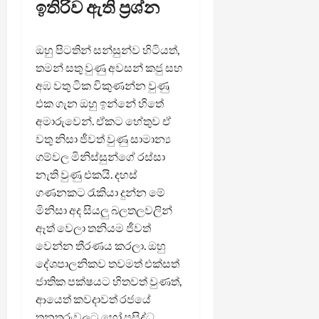
ඉතිරිව ඇති ප්‍රශ්න
ඔහු පිටතින් සන්සුන්ව හිටියත්,
තමන් සතු වුණු අවසන් කජු සහ
අඹ වතු ටික විකුණන්න වුණු
එක ගැන ඔහු ඉන්නේ හිතේ
අමාරුවෙන්. ඒකට හේතුව ඒ
වතු නිසා ජීවත් වුණු සාමාන්‍ය
ගම්වල මිනිස්සුන්ගේ රස්සා
නැති වුණු එකයි. දහස්
ගණනකට රැකියා දුන්න මේ
මිනිසා අද සියලු බලතලවලින්
ඈත් වෙලා තනියම ජීවත්
වෙන්න තීරණය කරලා. ඔහු
දේශපාලනිකව තවමත් එක්සත්
ජාතික පක්ෂයට හිතවත් වුණත්,
ආයෙත් කවදාවත් රජයේ
තනතුරුවලට හෝ ප්‍රසිද්ධ