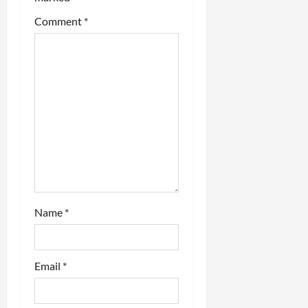
t
Comment
*
i
o
n
Name
*
Email
*