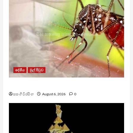
දේශීය
මුල් පිටුව
ඩෙංගු මරණ 63 දක්වා ඉහළට
සසංගි වීරසිංහ
August 6, 2026
0