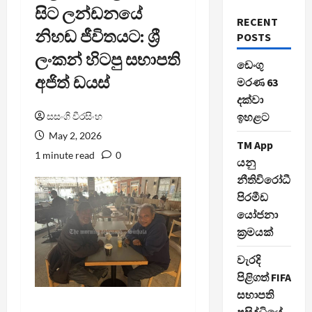
සිට ලන්ඩනයේ
RECENT
නිහඬ ජීවිතයට: ශ්‍රී
POSTS
ලංකන් හිටපු සභාපති
ඩෙංගු
අජිත් ඩයස්
මරණ 63
දක්වා
සසංගි වීරසිංහ
ඉහළට
May 2, 2026
TM App
1 minute read
0
යනු
නීතිවිරෝධී
පිරමීඩ
යෝජනා
ක්‍රමයක්
වැරදි
පිළිගත් FIFA
සභාපති