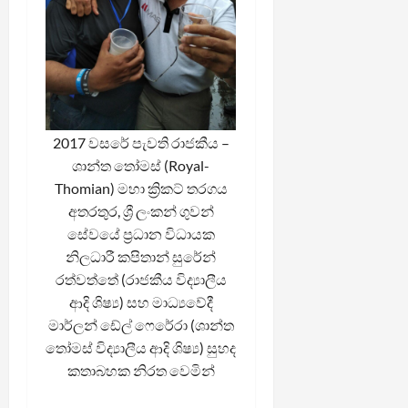
2017 වසරේ පැවති රාජකීය –
ශාන්ත තෝමස් (Royal-
Thomian) මහා ක්‍රිකට් තරගය
අතරතුර, ශ්‍රී ලංකන් ගුවන්
සේවයේ ප්‍රධාන විධායක
නිලධාරී කපිතාන් සුරේන්
රත්වත්තේ (රාජකීය විද්‍යාලීය
ආදි ශිෂ්‍ය) සහ මාධ්‍යවේදී
මාර්ලන් ඩේල් ෆෙරේරා (ශාන්ත
තෝමස් විද්‍යාලීය ආදි ශිෂ්‍ය) සුහද
කතාබහක නිරත වෙමින්