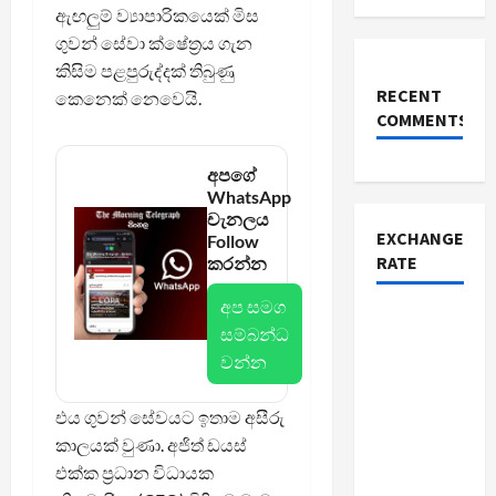
ඇඟලුම් ව්‍යාපාරිකයෙක් මිස
ගුවන් සේවා ක්ෂේත්‍රය ගැන
කිසිම පළපුරුද්දක් තිබුණු
RECENT
කෙනෙක් නෙවෙයි.
COMMENTS
අපගේ
WhatsApp
චැනලය
EXCHANGE
Follow
RATE
කරන්න
අප සමග
සම්බන්ධ
වන්න
එය ගුවන් සේවයට ඉතාම අසීරු
කාලයක් වුණා. අජිත් ඩයස්
එක්ක ප්‍රධාන විධායක