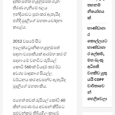
දත්ත සහිත හැඳුනුම්පත ගැන
තහනම්
තීරණ ගැනීමේ බලය
නියෝගය
ඉන්දියාවට පූජා කර ඇතැයිද
ක්
එහිදී මුදලිගේ මහතා චෝදනා
කළේය.
භාණ්ඩාගා
ර
කොල්ලයට
2012 වසරේ සිට
භාණ්ඩාගා
ඉලෙක්ට්‍රොනික හැඳුනුම්පත්
ර ලේකම්,
සඳහා ව්‍යපෘතියක් ආරම්භ කර ඒ
මහ බැංකු
සදහා මේ වනවිට රුපියල්
අධිපති
කොටි 560 ක් වියදම් කර ඊට
වගකිව යුතු
අවශ්‍ය මෘදුකාංග සියල්ල
යයි COPF
වර්ධනය කර අවසන්ව ඇතැයිද
වාර්තාවෙ
මුදලිගේ මහතා කීය.
න්
හෙලිවෙලා
එහෙත් තවත් රුපියල් කෝටි 60
කින් පමණ එය අවසන් කිරීමට
පුළුවන්කම තිබියදී ලංකාවේ