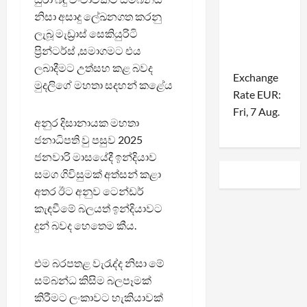
නිසා අසාදු ලේඛනගත කරනු
ලැබූ මැඩ්‍රාස් සෙකියුරිටි
ප්‍රින්ටර්ස් ,සමාගමට එය
ලබාදීමට උත්සහ කළ බවද
Exchange
මුදලිගේ මහතා සදහන් කළේය
Rate
EUR
:
Fri, 7 Aug.
අනුර දිසානායක මහතා
ජනාධිපති වු පසුව 2025
ජනවාරි මාසයේදී ඉන්දියාව
සමග ගිවිසුමක් අත්සන් කළා
අතර ඊට අනුව ටෙන්ඩර්
කැඳවීමේ බලයත් ඉන්දියාවට
දුන් බවද හෙතෙම කීය.
එම බරපතළ වැරැද්ද නිසා මේ
සම්බන්ධ කිසිම බලපෑමක්
කිරීමට ලංකාවට හැකියාවක්