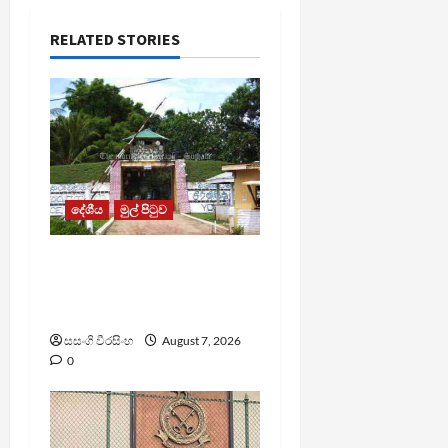
RELATED STORIES
දේශීය
මුල් පිටුව
පල්ලන්සේන
බන්ධනාගාරයේ
නොසන්සුන්තාවක්
සසංගි වීරසිංහ
August 7, 2026
0