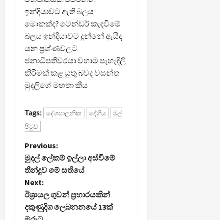
ඉන්දියාවට ඇති බලය
මොකක්ද? ටෙන්ඩර් කැඳවීමේ
බලය ඉන්දියාවට දුන්නේ ඇයිද
යන ප්‍රශ්ණවලට
ජනාධිපතිවරයා වහාම පැහැදිලි
කිරීමක් කළ යුතු බවද වසන්ත
මුදලිගේ මහතා කීය
Tags:
දේශපාලනික
දේශීය
මුල්
පිටුව
P
Previous:
මුදල් ලේකම් ඉල්ලා අස්වීමේ
o
තීන්දුව මේ සතියේ
Next:
s
ඊශ්‍රායල ගුවන් ප්‍රහාරයකින්
t
දකුණුදිග ලෙබනනයේ 13ක්
මරුට