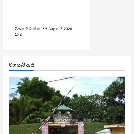
කුරුවිට නොසන්සුන්තාව
පාලනය කරයි – අධිකරණ
ඇමති
සසංගි වීරසිංහ
August 7, 2026
0
මග හැරී ඇති