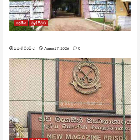
දේශීය
මුල් පිටුව
පල්ලන්සේන බන්ධනාගාරයේ නොසන්සුන්තාවක්
සසංගි වීරසිංහ
August 7, 2026
0