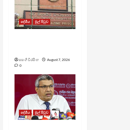
දේශීය
මුල් පිටුව
මැගසින් බන්ධනාගාරයේ
ගැටුමින් රෝහල් ගත කළ
රැඳවියෙකු මරුට
සසංගි වීරසිංහ
August 7, 2026
0
දේශීය
මුල් පිටුව
වෙඩිතැබීමක් සිදුකර