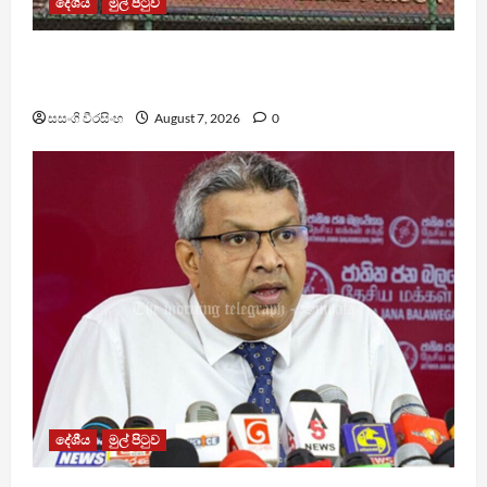
දේශීය
මුල් පිටුව
මැගසින් බන්ධනාගාරයේ ගැටුමින් රෝහල් ගත කළ
රැඳවියෙකු මරුට
සසංගි වීරසිංහ
August 7, 2026
0
දේශීය
මුල් පිටුව