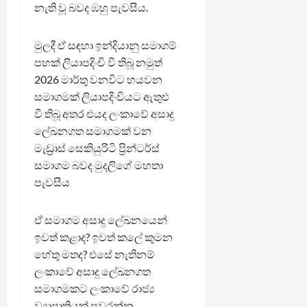
නැති වූ බවද ඹහු පැවසීය.
මුලදී ඒ සඳහා ඉන්දියානු සමාගම්
පහක් ලියාපදිංචි වී තිබූ නමුත්
2026 මාර්තු වනවිට හයවන
සමාගමක් ලියාපදිංචියට ඇතුළු
වී තිබූ අතර එයද ලංකාවේ අසාදු
ලේඛනගත සමාගමක් වන
මැඩ්‍රාස් සෙකියුරිටි ප්‍රින්‍ටර්ස්
සමාගම බවද මුදලිගේ මහතා
පැවසීය
ඒ සමාගම අසාදු ලේඛනයෙන්
ඉවත් කළාද? ඉවත් කලේ කුමන
හේතු මතද? එසේ නැතිනම්
ලංකාවේ අසාදු ලේඛනගත
සමාගමකට ලංකාවේ රාජ්‍ය
ව්‍යාපෘතියක් පවරන්න