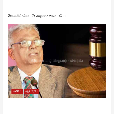
වෙඩිතැබීමක් සිදුකර කුරුවිට නොසන්සුන්තාව
පාලනය කරයි – අධිකරණ ඇමති
සසංගි වීරසිංහ
August 7, 2026
0
දේශීය
මුල් පිටුව
රවී සෙනෙවිරත්නට එරෙහි නඩුවක් ඉදිරියට
පවත්වාගෙන යාම වළක්වාලමින් අතුරු තහනම්