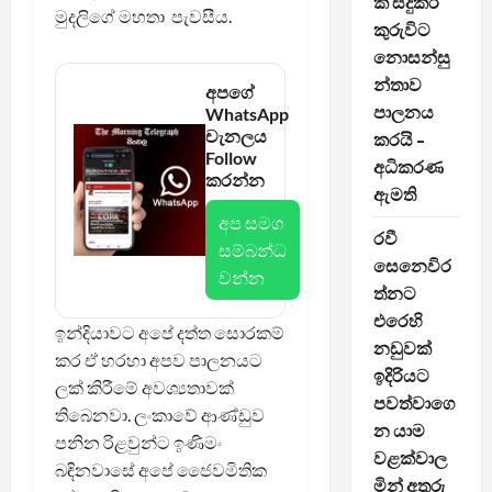
ක් සිදුකර
මුදලිගේ මහතා පැවසීය.
කුරුවිට
නොසන්සු
න්තාව
අපගේ
පාලනය
WhatsApp
චැනලය
කරයි –
Follow
අධිකරණ
කරන්න
ඇමති
අප සමග
රවී
සම්බන්ධ
සෙනෙවිර
වන්න
ත්නට
එරෙහි
ඉන්දියාවට අපේ දත්ත සොරකම්
නඩුවක්
කර ඒ හරහා අපව පාලනයට
ඉදිරියට
ලක් කිරීමේ අවශ්‍යතාවක්
පවත්වාගෙ
තිබෙනවා. ලංකාවේ ආණ්ඩුව
න යාම
පනින රිළවුන්ට ඉණිමං
වළක්වාල
බඳිනවාසේ අපේ ජෛවමිතික
මින් අතුරු