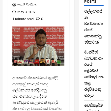
POSTS
සසංගි වීරසිංහ
පල්ලන්සේ
May 3, 2026
න
1 minute read
0
බන්ධනාගා
රයේ
නොසන්සු
න්තාවක්
මැගසින්
බන්ධනාගා
රයේ
ගැටුමින්
රෝහල් ගත
ලංකාවේ ජනතාවගේ ඇඟිලි
කළ
සලකුණු හා ඇස් අසාදු
රැඳවියෙකු
ලේඛනගත ඉන්දියානු
මරුට
සමාගමකට ලබාදීමේ
ආණ්ඩුවේ සැලසුමක් ඇතැයි
වෙඩිතැබීම
ජන අරගල ව්‍යාපරයේ වසන්ත