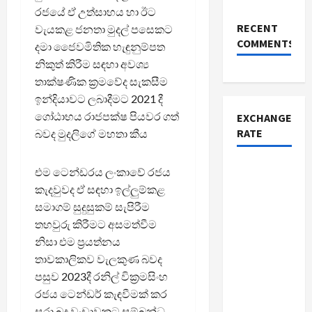
රජයේ ඒ උත්සාහය හා ඊට
RECENT
වැයකළ ජනතා මුදල් පසෙකට
COMMENTS
දමා ජෛවමිතික හැඳුනුම්පත
නිකුත් කිරීම සඳහා අවශ්‍ය
තාක්ෂණික ක්‍රමවේද සැකසීම
ඉන්දියාවට ලබාදීමට 2021 දී
ගෝඨාභය රාජපක්ෂ පියවර ගත්
EXCHANGE
RATE
බවද මුදලිගේ මහතා කීය
එම ටෙන්ඩරය ලංකාවේ රජය
කැදවුවද ඒ සඳහා ඉල්ලුම්කළ
සමාගම් සුදුසුකම් සැපිරීම
තහවුරු කිරීමට අසමත්වීම
නිසා එම ප්‍රයත්නය
තාවකාලිකව වැලකුණ බවද
පසුව 2023දී රනිල් වික්‍රමසිංහ
රජය ටෙන්ඩර් කැඳවීමක් කර
සුරා බදු වංචාවකට සම්බන්ධ