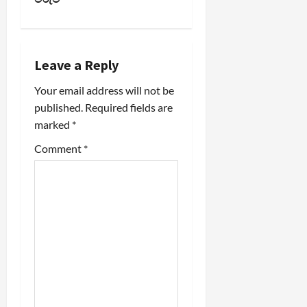
n
a
Leave a Reply
v
Your email address will not be
i
published.
Required fields are
marked
*
g
Comment
*
a
t
i
o
n