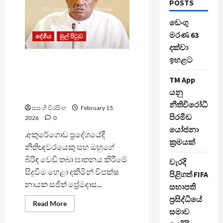
POSTS
ඩෙංගු
මරණ 63
දේශීය
මුල් පිටුව
දක්වා
ඉහළට
හදිසි නීතිය පනවා තිබියදීත්
සිදුවන මනුෂ්‍ය ඝාතන ගැන
TM App
ආණ්ඩුව රටට පැහැදිලි කළ
යනු
යුතුයි – සජිත්
නීතිවිරෝධී
සසංගි වීරසිංහ
February 15,
පිරමීඩ
2026
0
යෝජනා
.අකුරේගොඩ ප්‍රදේශයේදී
ක්‍රමයක්
නීතිඥවරයෙකු සහ ඔහුගේ
බිරිඳ වෙඩි තබා ඝාතනය කිරීමේ
වැරදි
සිදුවීම හෙළා දකිමින් විපක්ෂ
පිළිගත් FIFA
නායක සජිත් ප්‍රේමදාස...
සභාපති
ප්‍රසිද්ධියේ
Read
Read More
more
සමාව
about