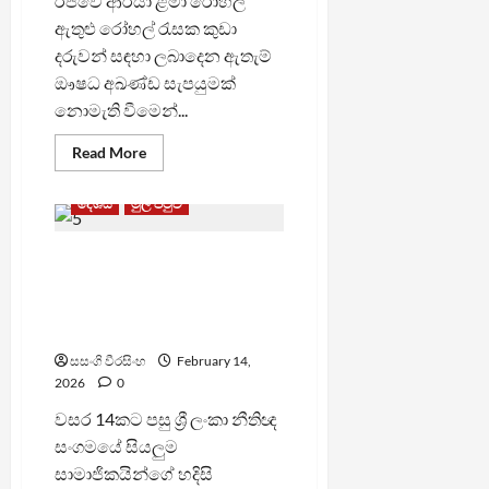
රිජ්වේ ආර්යා ළමා රෝහල
ඇතුළු රෝහල් රැසක කුඩා
දරුවන් සඳහා ලබාදෙන ඇතැම්
ඖෂධ අඛණ්ඩ සැපයුමක්
නොමැති වීමෙන්...
Read
Read More
more
about
රිජ්වේ
දේශීය
මුල් පිටුව
ඇතුළු
රෝහල්
රැසක
වසර 14කට පසු ශ්‍රී ලංකා නීතිඥ
ළමයින්ට
දෙන
සංගමයේ සියලුම
බෙහෙත්
හිඟයක්
සාමාජිකයින්ගේ හදිසි
රැස්වීමක් හෙට
සසංගි වීරසිංහ
February 14,
2026
0
වසර 14කට පසු ශ්‍රී ලංකා නීතිඥ
සංගමයේ සියලුම
සාමාජිකයින්ගේ හදිසි