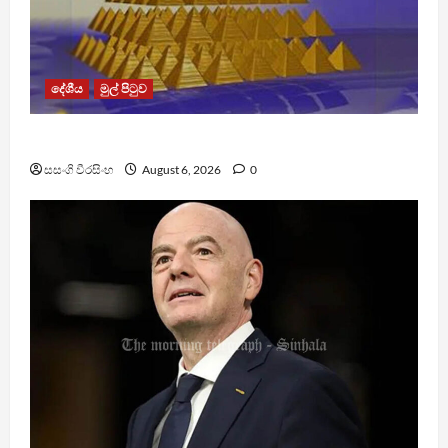
දේශීය
මුල් පිටුව
TM App යනු නීතිවිරෝධී පිරමීඩ යෝජනා ක්‍රමයක්
සසංගි වීරසිංහ
August 6, 2026
0