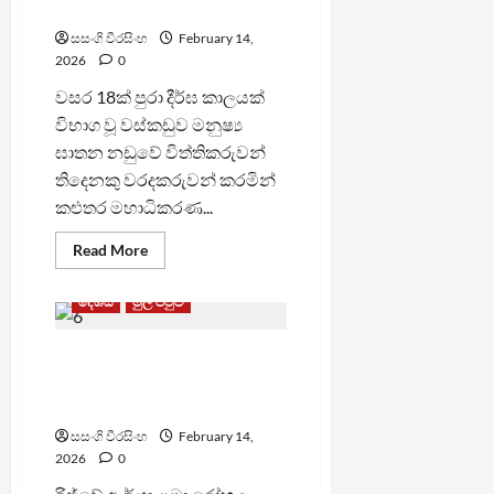
මරණ දඬුවම
සසංගි වීරසිංහ
February 14,
2026
0
වසර 18ක් පුරා දීර්ඝ කාලයක්
විභාග වූ වස්කඩුව මනුෂ්‍ය
ඝාතන නඩුවේ විත්තිකරුවන්
තිදෙනකු වරදකරුවන් කරමින්
කළුතර මහාධිකරණ...
Read
Read More
more
about
වසර
දේශීය
මුල් පිටුව
18ක්
පුරා
විභාග
රිජ්වේ ඇතුළු රෝහල් රැසක
වූ
මනුෂ්‍ය
ළමයින්ට දෙන බෙහෙත්
ඝාතන
නඩුවේ
හිඟයක්
තිදෙනෙකුට
මරණ
සසංගි වීරසිංහ
February 14,
දඬුවම
2026
0