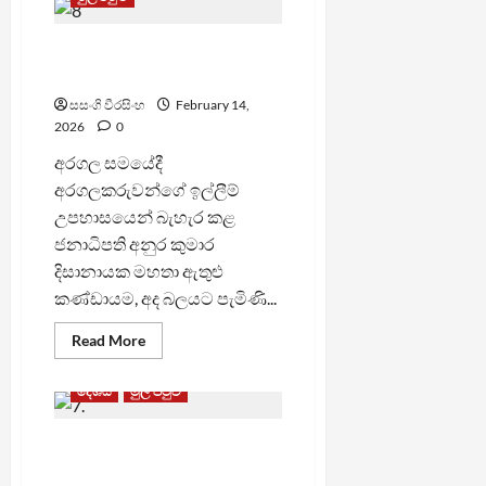
ඝාතකයන්ට
දඬුවම
මදි
අනුර අරගලය පාවාදෙනවා –
කියා
රජය
පුබුදු ජයගොඩ
යලි
ඇපීල්
සසංගි වීරසිංහ
February 14,
කරයි
2026
0
අරගල සමයේදී
අරගලකරුවන්ගේ ඉල්ලීම්
උපහාසයෙන් බැහැර කළ
ජනාධිපති අනුර කුමාර
දිසානායක මහතා ඇතුළු
කණ්ඩායම, අද බලයට පැමිණි...
Read
Read More
more
about
අනුර
දේශීය
මුල් පිටුව
අරගලය
පාවාදෙනවා
–
වසර 18ක් පුරා විභාග වූ මනුෂ්‍ය
පුබුදු
ජයගොඩ
ඝාතන නඩුවේ තිදෙනෙකුට