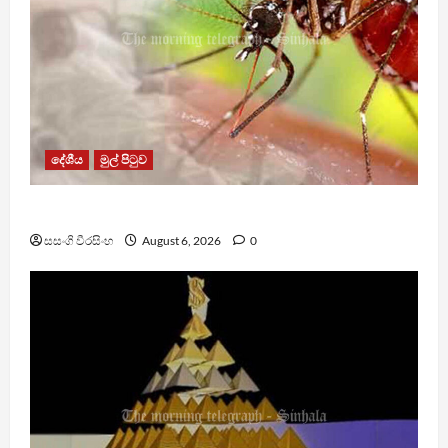
දේශීය
මුල් පිටුව
ඩෙංගු මරණ 63 දක්වා ඉහළට
සසංගි වීරසිංහ
August 6, 2026
0