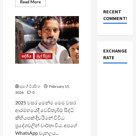
Read
Read More
more
about
RECENT
ලෝකයේ
COMMENTS
නිවාස
මිල
ඉහළම
නගරයක්
බවට
කොළඹ
නගරය
පත්
EXCHANGE
වෙයි
දේශීය
මුල් පිටුව
RATE
අකුරේගොඩ ද්විත්ව ඝාතනයත්
සමගින් පාතාලයත් කැළඹෙයි
සසංගි වීරසිංහ
February 15,
2026
0
2025 වසර මෙන්ම මෙම වසර
ආරම්භයේදී වෙඩිතැබීම් සිද්ධි
කිහියපක් දිවයිනේ විවිධ
ප්‍රදේශවලින් වාර්තා විය. අපගේ
WhatsApp චැනලය...