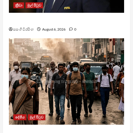
ක්‍රීඩා
මුල් පිටුව
වැරදි පිළිගත් FIFA සභාපති ප්‍රසිද්ධියේ සමාව අයදියි
සසංගි වීරසිංහ
August 6, 2026
0
දේශීය
මුල් පිටුව
වායු දූෂණයෙන් වසරකට මරණ 7,000ක්