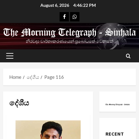
Skip
August 6, 2026
4:46:22 PM
to
Facebook
Whatsapp
content
නිරවද්‍ය වාර්තාකරණයෙන් ප්‍රබෝධමත් වෙනසක්
Primary
Menu
Home
දේශීය
Page 116
දේශීය
RECENT