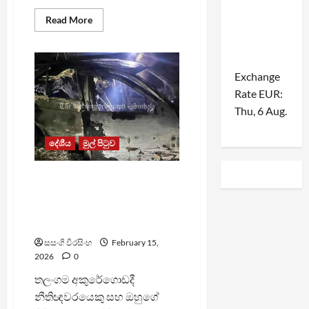
Read
Read More
more
about
අකුරේගොඩ
ද්විත්ව
ඝාතනයත්
Exchange
සමගින්
පාතාලයත්
Rate
EUR
:
කැළඹෙයි
Thu, 6 Aug.
දේශීය
මුල් පිටුව
අකුරේගොඩ ද්විත්ව ඝාතනයට
වෙඩික්කරුවන් ආ මෝටර්
රථය ගාල්ලේදී ගිනි ගනිමින්
තිබියදී සොයා ගනියි
සසංගි වීරසිංහ
February 15,
2026
0
තලංගම අකුරේගොඩදී
නීතිඥවරයෙකු සහ ඔහුගේ