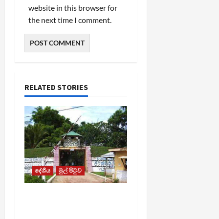
website in this browser for
the next time I comment.
RELATED STORIES
දේශීය
මුල් පිටුව
පල්ලන්සේන
බන්ධනාගාරයේ