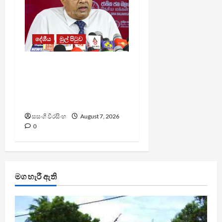
දේශීය
මුල් පිටුව
වෙඩිතැබීමක් සිදුකර
කුරුවිට නොසන්සුන්තාව
පාලනය කරයි – අධිකරණ
ඇමති
සසංගි වීරසිංහ
August 7, 2026
0
මග හැරී ඇති