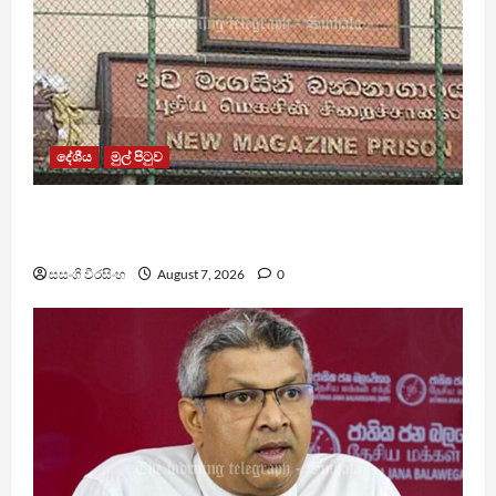
දේශීය
මුල් පිටුව
මැගසින් බන්ධනාගාරයේ ගැටුමින් රෝහල් ගත කළ
රැඳවියෙකු මරුට
සසංගි වීරසිංහ
August 7, 2026
0