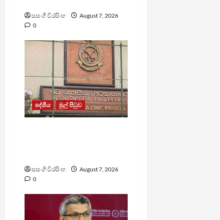
නොසන්සුන්තාවක්
සසංගි වීරසිංහ
August 7, 2026
0
දේශීය
මුල් පිටුව
මැගසින් බන්ධනාගාරයේ
ගැටුමින් රෝහල් ගත කළ
රැඳවියෙකු මරුට
සසංගි වීරසිංහ
August 7, 2026
0