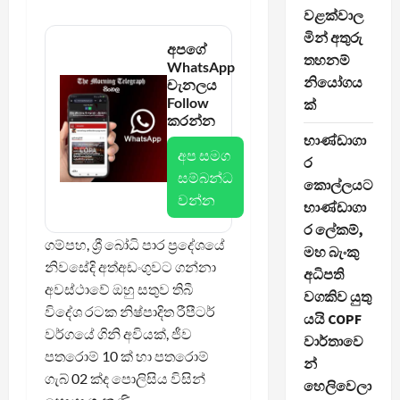
වළක්වාල
මින් අතුරු
අපගේ
තහනම්
WhatsApp
නියෝගය
චැනලය
Follow
ක්
කරන්න
භාණ්ඩාගා
අප සමග
ර
සම්බන්ධ
කොල්ලයට
වන්න
භාණ්ඩාගා
ර ලේකම්,
ගම්පහ, ශ්‍රී බෝධි පාර ප්‍රදේශයේ
මහ බැංකු
නිවසේදි අත්අඩංගුවට ගන්නා
අධිපති
අවස්ථාවේ ඔහු සතුව තිබී
වගකිව යුතු
විදේශ රටක නිෂ්පාදිත රීපීටර්
යයි COPF
වර්ගයේ ගිනි අවියක්, ජීව
වාර්තාවෙ
පතරොම් 10 ක් හා පතරොම්
න්
ගැබ් 02 ක්ද පොලිසිය විසින්
හෙලිවෙලා