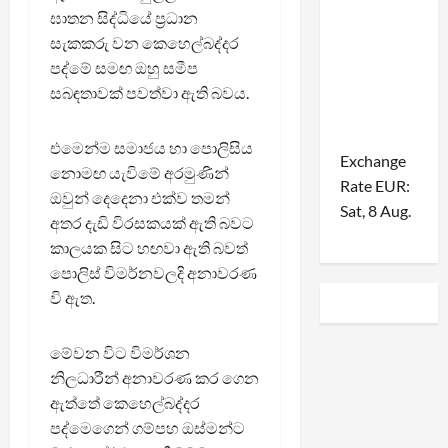
ඝාතන සිද්ධියේ ප්‍රධාන
සැකකරු වන කෙහෙල්බද්දර
පද්මේ සමඟ ඔහු සමීප
සබඳතාවක් පවත්වා ඇති බවය.
එමෙන්ම සමාජය හා පොලිසිය
Exchange
නොමඟ යැවිමේ අරමුණින්
Rate
EUR
:
ඔවුන් දෙදෙනා එක්ව තමන්
Sat, 8 Aug.
අතර දැඩි විරසකයක් ඇති බවට
කාලයක සිට හඟවා ඇති බවත්
පොලිස් විමර්නවලදි අනාවරණ
වි ඇත.
මේවන විට විමර්ශන
නිලධාරීන් අනාවරණ කර ගෙන
ඇත්තේ කෙහෙල්බද්දර
පද්මෙගෙන් ගම්පහ ඔස්මන්ට