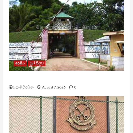
දේශීය
මුල් පිටුව
පල්ලන්සේන බන්ධනාගාරයේ නොසන්සුන්තාවක්
සසංගි වීරසිංහ
August 7, 2026
0