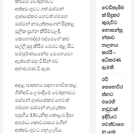
කිරීමේ චෝදනාවට
වෙඩිතැබීම
අත්අඩංගුවට ගත් ඔස්මන්
ක් සිදුකර
ගුණසේකර හෙවත් ගම්පහ
කුරුවිට
ඔස්මන් නමැත්තාගෙන් සිදුකළ
නොසන්සු
මූලික ප්‍රශ්න කිරීම්වලදී,
න්තාව
කෙහෙබද්දර පද්මෙගේ කළු
පාලනය
සල්ලි සුදු කිරීම මෙරට තුළ සිට
කරයි –
සම්පූර්ණයෙන්ම මෙහෙයවා
අධිකරණ
ඇත්තේ ඔහු විසින් බව
ඇමති
අනාවරණ වී ඇත.
රවී
අදාළ ඝාතනය සඳහා භාවිත කළ
සෙනෙවිර
ගිනිඅවිය ලබාදීමේ චෝදනාවට
ත්නට
ඔස්මන් ගුණසේකර හෙවත්
එරෙහි
ගම්පහ ඔස්මන් නැමැත්තා
නඩුවක්
පසුගිය 13වැනිදා කොළඹ දිසා
ඉදිරියට
අපරාධ කොට්ඨාසය මගින්
පවත්වාගෙ
අත්අඩංගුවට ගනු ලැබීය.
න යාම