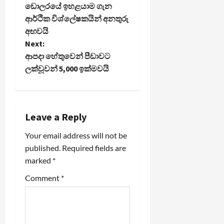
ඩොලරයේ ඉහළයාම ගැන
o
ආර්ථික විශ්ලේෂකයින් අනතුරු
අඟවයි
s
Next:
t
ආපදා හේතුවෙන් පීඩාවට
ලක්වූවන් 5,000 ඉක්මවයි
n
a
Leave a Reply
v
Your email address will not be
i
published.
Required fields are
marked
*
g
Comment
*
a
t