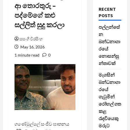
ආ තොරතුරු –
RECENT
පද්මේගේ කළු
POSTS
සල්ලිත් සුදු කරලා
පල්ලන්සේ
න
සසංගි වීරසිංහ
බන්ධනාගා
May 16, 2026
රයේ
1 minute read
0
නොසන්සු
න්තාවක්
මැගසින්
බන්ධනාගා
රයේ
ගැටුමින්
රෝහල් ගත
කළ
රැඳවියෙකු
ගණේමුල්ලේ සංජීව ඝාතනය
මරුට