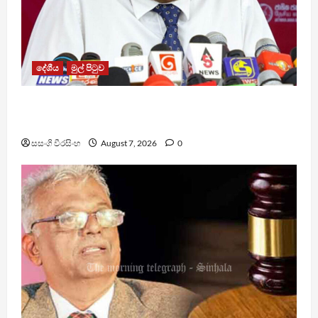
දේශීය
මුල් පිටුව
වෙඩිතැබීමක් සිදුකර කුරුවිට නොසන්සුන්තාව
පාලනය කරයි – අධිකරණ ඇමති
සසංගි වීරසිංහ
August 7, 2026
0