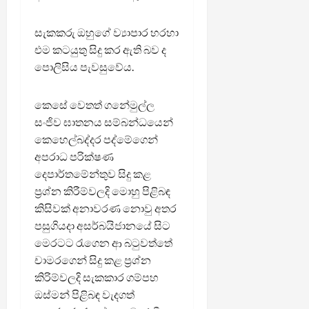
සැකකරු ඔහුගේ ව්‍යාපාර හරහා
එම කටයුතු සිදු කර ඇති බව ද
පොලිසිය පැවසුවේය.
කෙසේ වෙතත් ගනේමුල්ල
සංජිව ඝාතනය සම්බන්ධයෙන්
කෙහෙල්බද්දර පද්මේගෙන්
අපරාධ පරික්ෂණ
දෙපාර්තමේන්තුව සිදු කළ
ප්‍රශ්න කිරීම්වලදි මොහු පිළිබඳ
කිසිවක් අනාවරණ නොවු අතර
පසුගියදා අසර්බයිජානයේ සිට
මෙරටට රැගෙන ආ බටුවත්තේ
චාමරගෙන් සිදු කළ ප්‍රශ්න
කිරිම්වලදි සැකකාර ගම්පහ
ඔස්මන් පිළිබඳ වැදගත්