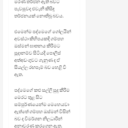
මරණ තර්ජන ඇති බවට
පැවසුවද එවැනි කිසිඳු
තර්ජනයක් නොතිබූ බවය.
එමෙන්ම පද්මෙගේ ගෝලයින්
අවස්ථා කිහිපයකදි ගම්පහ
ඔස්මන් ඝාතනය කිරීමට
සූදානම්ව සිටියදි පොලිස්
අත්අඩංගුවට ගැනුණ ද ඒ
සියල්ල රඟපෑම් බව හෙළි වී
ඇත.
පද්මෙගේ කළු සල්ලි සුදු කිරීම
මෙරට තුළ සිට
සම්පුර්ණයෙන්ම මෙහෙයවා
ඇත්තේ ගම්පහ ඔස්මන් විසින්
බව ද විමර්ශන නිලධාරීන්
අනාවරණ කරගෙන ඇත.