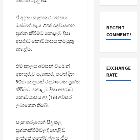
සොයා ගැනුණි.
ඒ අනුව සැකකාර ගම්පහ
ඔස්මන් පැය 72ක් රඳවාගෙන
RECENT
ප්‍රශ්න කිරීමට කොළඹ දිසා
COMMENTS
අපරාධ කොට්ඨාසය කටයුතු
කළේය.
එම කාලය අවසන් වීමෙන්
EXCHANGE
අනතුරුව සැකකරු තවත් දින
RATE
90ක කාලයක් රඳවාගෙන ප්‍රශ්න
කිරීමට කොළඹ දිසා අපරාධ
කොට්ඨාසය අද (16) අවසර
ලබාගෙන තිබේ.
සැකකරුගෙන් සිදු කළ
ප්‍රශ්නකිරීම්වලදි හෙළි වී
ඇත්තේ ගනේමුල්ල සංජීව