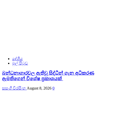
දේශීය
මුල් පිටුව
බන්ධනාගාරවල ඇතිවු සිද්ධීන් ගැන අධිකරණ
ඇමතිගෙන් විශේෂ ප්‍රකාශයක්
සසංගි වීරසිංහ
August 8, 2026
0