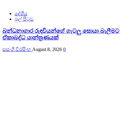
දේශීය
මුල් පිටුව
බන්ධනාගාර රුඳවියන්ගේ ගැටලු සොයා බැලීමට
ඒකාබද්ධ යාන්ත්‍රණයක්
සසංගි වීරසිංහ
August 8, 2026
0