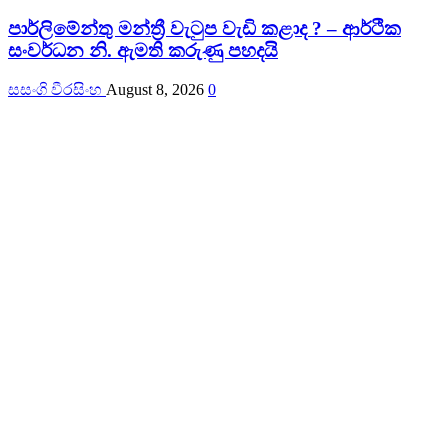
පාර්ලිමේන්තු මන්ත්‍රී වැටුප වැඩි කළාද ? – ආර්ථික
සංවර්ධන නි. ඇමති කරුණු පහදයි
සසංගි වීරසිංහ
August 8, 2026
0