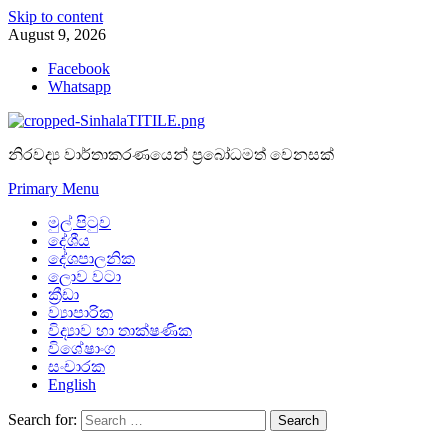
Skip to content
August 9, 2026
Facebook
Whatsapp
නිරවද්‍ය වාර්තාකරණයෙන් ප්‍රබෝධමත් වෙනසක්
Primary Menu
මුල් පිටුව
දේශීය
දේශපාලනික
ලොව වටා
ක්‍රීඩා
ව්‍යාපාරික
විද්‍යාව හා තාක්ෂණික
විශේෂාංග
සංචාරක
English
Search for: