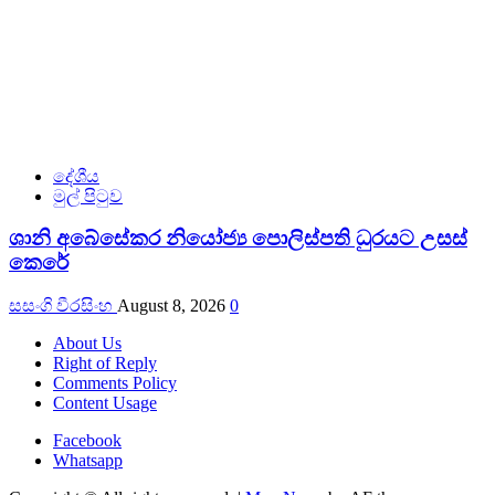
දේශීය
මුල් පිටුව
ශානි අබේසේකර නියෝජ්‍ය පොලිස්පති ධුරයට උසස්
කෙරේ
සසංගි වීරසිංහ
August 8, 2026
0
About Us
Right of Reply
Comments Policy
Content Usage
Facebook
Whatsapp