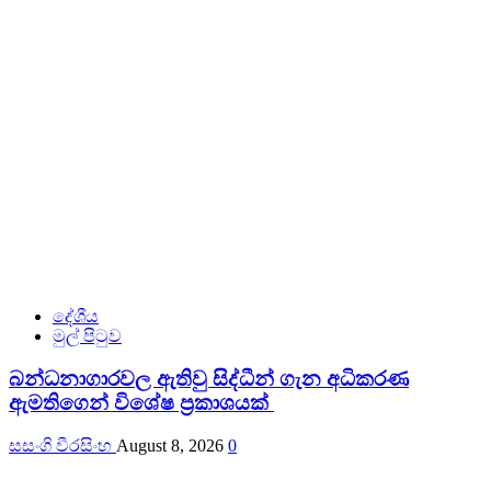
දේශීය
මුල් පිටුව
බන්ධනාගාරවල ඇතිවු සිද්ධීන් ගැන අධිකරණ
ඇමතිගෙන් විශේෂ ප්‍රකාශයක්
සසංගි වීරසිංහ
August 8, 2026
0