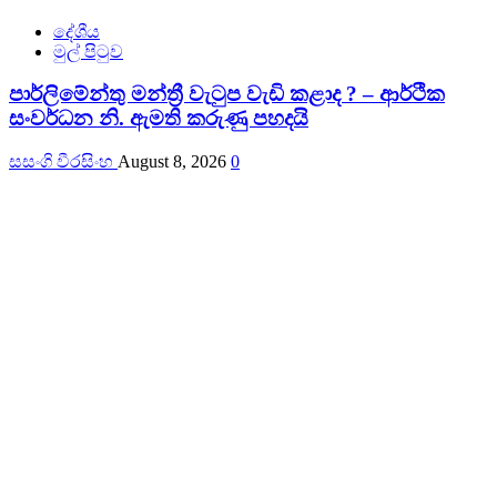
දේශීය
මුල් පිටුව
පාර්ලිමේන්තු මන්ත්‍රී වැටුප වැඩි කළාද ? – ආර්ථික
සංවර්ධන නි. ඇමති කරුණු පහදයි
සසංගි වීරසිංහ
August 8, 2026
0