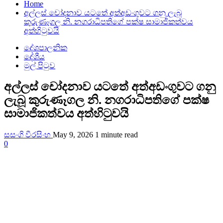
Home
අල්ලස් චෝදනාව යටතේ අත්අඩංගුවට ගනු ලැබූ
කුරුණෑගල නි. නගරාධිපතිගේ පක්ෂ සාමාජිකත්වය
අත්හිටුවයි
දේශපාලනික
දේශීය
මුල් පිටුව
අල්ලස් චෝදනාව යටතේ අත්අඩංගුවට ගනු
ලැබූ කුරුණෑගල නි. නගරාධිපතිගේ පක්ෂ
සාමාජිකත්වය අත්හිටුවයි
සසංගි වීරසිංහ
May 9, 2026
1 minute read
0