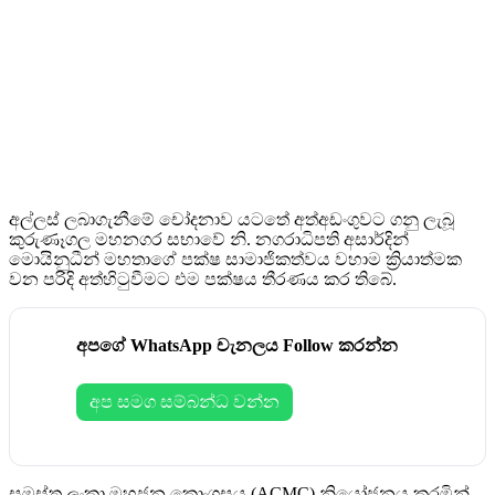
අල්ලස් ලබාගැනීමේ චෝදනාව යටතේ අත්අඩංගුවට ගනු ලැබූ
කුරුණෑගල මහනගර සභාවේ නි. නගරාධිපති අසාර්දින්
මොයිනුධීන් මහතාගේ පක්ෂ සාමාජිකත්වය වහාම ක්‍රියාත්මක
වන පරිදි අත්හිටුවීමට එම පක්ෂය තීරණය කර තිබේ.
අපගේ WhatsApp චැනලය Follow කරන්න
අප සමග සම්බන්ධ වන්න
සමස්ත ලංකා මහජන කොංග්‍රසය (ACMC) නියෝජනය කරමින්