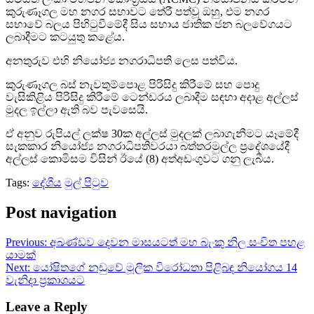
කුරුණෑගල මහ නගර සභාවට තේරී පත්වූ ඔහු, එම නගර
සභාවේ බලය පිහිටුවීමේදී සිය සහාය ජාතික ජන බලවේගයට
ලබාදීමට කටයුතු කළේය.
අනතුරුව එහි නියෝජ්‍ය නගරාධිපති ලෙස පත්විය.
කුරුණෑගල බස් නැවතුම්පොළ පිරිසිදු කිරීමේ සහ පොදු
වැසිකිළිය පිරිසිදු කිරීමේ ටෙන්ඩරය ලබාදීම සඳහා අදාළ අල්ලස්
මුදල ඉල්ලා ඇති බව පැවසෙයි.
ඒ අනුව රුපියල් ලක්ෂ 30ක අල්ලස් මුදලක් ලබාගැනීමට යෑමේදී
සැකකාර නියෝජ්‍ය නගරාධිපතිවරයා බත්තරමුල්ල ප්‍රදේශයේදී
අල්ලස් කොමිසම විසින් ඊයේ (8) අත්අඩංගුවට ගනු ලැබීය.
Tags:
දේශීය
මුල් පිටුව
Post navigation
Previous:
අඛණ්ඩව දෙවන මාසයටත් මහ බැංකු නිල සංචිත පහළ
යාමක්
Next:
යෝෂිතගේ නඩුවේ මූලික විරෝධතා පිළිබඳ නියෝගය 14
වැනිදා ප්‍රකාශයට
Leave a Reply