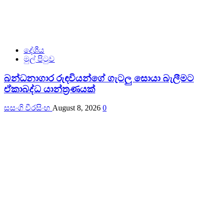
දේශීය
මුල් පිටුව
බන්ධනාගාර රුඳවියන්ගේ ගැටලු සොයා බැලීමට
ඒකාබද්ධ යාන්ත්‍රණයක්
සසංගි වීරසිංහ
August 8, 2026
0