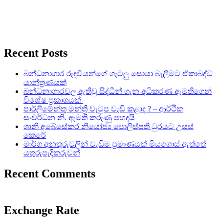
Recent Posts
බන්ධනාගාර රුඳවියන්ගේ ගැටලු සොයා බැලීමට ඒකාබද්ධ
යාන්ත්‍රණයක්
බන්ධනාගාරවල ඇතිවු සිද්ධීන් ගැන අධිකරණ ඇමතිගෙන්
විශේෂ ප්‍රකාශයක්
පාර්ලිමේන්තු මන්ත්‍රී වැටුප වැඩි කළාද ? – ආර්ථික
සංවර්ධන නි. ඇමති කරුණු පහදයි
ශානි අබේසේකර නියෝජ්‍ය පොලිස්පති ධුරයට උසස්
කෙරේ
මාර්ග අනතුරුවලින් වැඩිම ප්‍රමාණයක් මියගොස් ඇත්තේ
යතුරුපැදිකරුවන්
Recent Comments
Exchange Rate