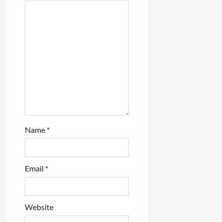
t
i
o
n
Name
*
Email
*
Website