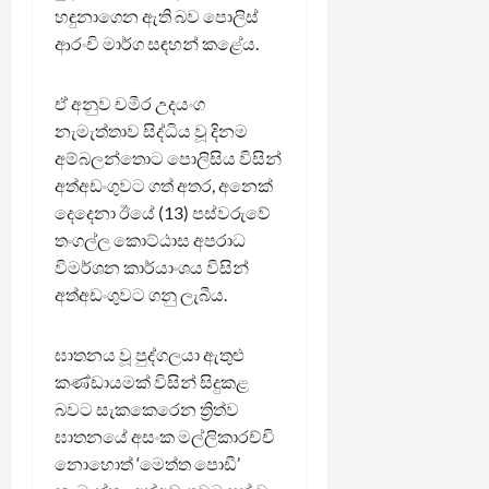
හඳුනාගෙන ඇති බව පොලිස්
ආරංචි මාර්ග සඳහන් කළේය.
ඒ අනුව චමීර උදයංග
නැමැත්තාව සිද්ධිය වූ දිනම
අම්බලන්තොට පොලිසිය විසින්
අත්අඩංගුවට ගත් අතර, අනෙක්
දෙදෙනා ඊයේ (13) පස්වරුවේ
තංගල්ල කොට්ඨාස අපරාධ
විමර්ශන කාර්යාංශය විසින්
අත්අඩංගුවට ගනු ලැබීය.
ඝාතනය වූ පුද්ගලයා ඇතුළු
කණ්ඩායමක් විසින් සිදුකළ
බවට සැකකෙරෙන ත්‍රිත්ව
ඝාතනයේ අසංක මල්ලිකාරච්චි
නොහොත් ‘මෙත්ත පොඩී’