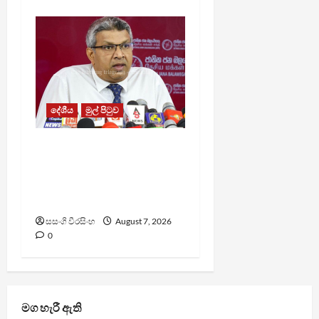
දේශීය
මුල් පිටුව
වෙඩිතැබීමක් සිදුකර
කුරුවිට නොසන්සුන්තාව
පාලනය කරයි – අධිකරණ
ඇමති
සසංගි වීරසිංහ
August 7, 2026
0
මග හැරී ඇති