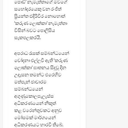
පොඩී’ නැමැත්තාගේ මවගේ
සහෝදරයෙකු වන රංජිත්
ප්‍රියන්ත එදිරිවීර නොහොත්
‘කරුණ ලොක්කා’ නැමැත්තා
විසින් බවට පොලිසිය
සැකපලකරයි.
අපරාධ රැසක් සම්බන්ධයෙන්
චෝදනා එල්ලවී ඇති ‘කරුණ
ලොක්කා’ ඝාතනය සිදුවූ දින
උදෑසන තමන්ට එරෙහිව
මත්පැන් ජාවාරම
සම්බන්ධයෙන්
අගුණුකොලපැලැස්ස
අධිකරණයෙන් නිකුත්
කළ වරෙන්තුවකට අනුව
මෝසමක් මාර්ගයෙන්
අධිකරණයට භාරවී තිබේ.