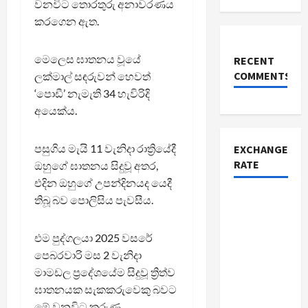
වනවිට තොරතුරු අනාවරණය
කරගෙන ඇත.
මෙලෙස ඝාතනය වූයේ
RECENT
COMMENTS
ලක්මාල් සඳරුවන් හෙවත්
‘පොඩී’ නැමැති 34 හැවිරිදි
අයෙක්ය.
පසුගිය මැයි 11 වැනිදා රාත්‍රියේදී
EXCHANGE
RATE
ඔහුගේ ඝාතනය සිදුවූ අතර,
එදින ඔහුගේ උපන්දිනයද යෙදී
තිබූ බව පොලිසිය පැවසීය.
එම පුද්ගලයා 2025 වසරේ
පෙබරවාරි මස 2 වැනිදා
මාමඩල ප්‍රදේශයේම සිදුවූ ත්‍රිත්ව
ඝාතනයක සැකකරුවෙකු බවට
මේ වනවිට කරුණු