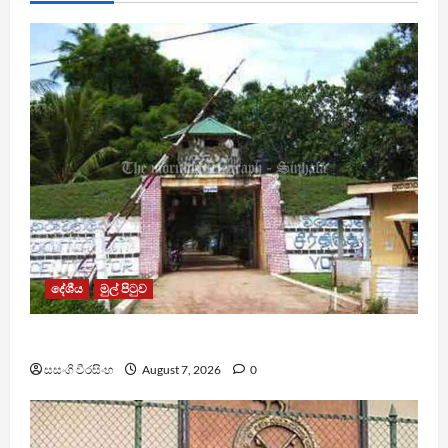
දේශීය
මුල් පිටුව
පල්ලන්සේන බන්ධනාගාරයේ නොසන්සුන්තාවක්
සසංගි වීරසිංහ
August 7, 2026
0