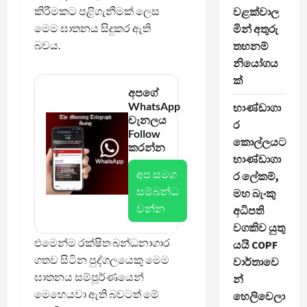
කිරීමකට පළිගැනීමක් ලෙස
වළක්වාල
මෙම ඝාතනය සිදුකර ඇති
මින් අතුරු
බවය.
තහනම්
නියෝගය
ක්
අපගේ
WhatsApp
භාණ්ඩාගා
චැනලය
ර
Follow
කොල්ලයට
කරන්න
භාණ්ඩාගා
අප සමග
ර ලේකම්,
සම්බන්ධ
මහ බැංකු
වන්න
අධිපති
වගකිව යුතු
එමෙන්ම රක්ෂිත බන්ධනාගාර
යයි COPF
ගතව සිටින පුද්ගලයෙකු‍ මෙම
වාර්තාවෙ
ඝාතනය සම්පූර්ණයෙන්
න්
මෙහෙයවා ඇති බවටත් මේ
හෙලිවෙලා