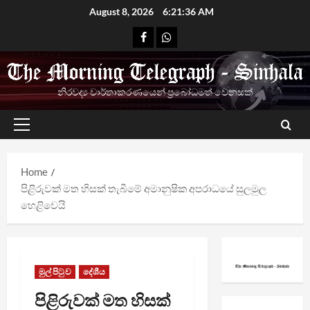
Skip
August 8, 2026
6:21:36 AM
to
Facebook
Whatsapp
content
නිරවද්‍ය වාර්තාකරණයෙන් ප්‍රබෝධමත් වෙනසක්
Primary
Menu
Home
පිළිරුවක් මත හිසක් තැබීමේ අමානුෂික අපරාධයේ සුලමුල
හෙළිවෙයි
මුල් පිටුව
දේශීය
පිළිරුවක් මත හිසක්