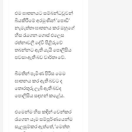
එම ඝාතනයට සම්බන්ධවූවන්
බියකිරීමේ අරමුණින් ‘පොඩී’
නැමැත්තා ඝාතනය කර ඔහුගේ
හිස රැගෙන ගොස් එලෙස
රත්නාවලී දේවී පිළිරුවේ
තබන්නට ඇති යැයි පොලිසිය
පවසා ඇති බව වාර්තා වේ.
බීමතින් පැමිණ පිරිස මෙම
ඝාතනය කර ඇති බවට ද
තොරතුරු ලැබී ඇති බවද
පොලිසිය සඳහන් කළේය.
එමෙන්ම හිස කඳින් වෙන්කර
රැගෙන යෑම සම්පූර්ණයෙන්ම
සැලසුම්කර ඇත්තේ, ‘මෙත්ත