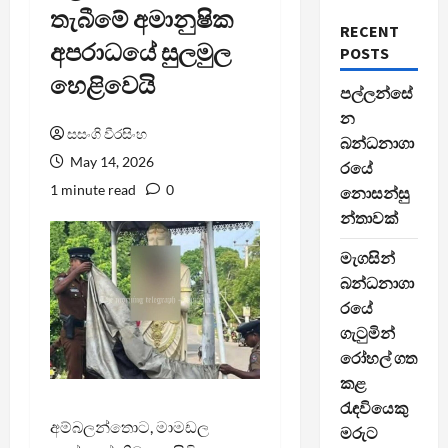
තැබීමේ අමානුෂික
RECENT
අපරාධයේ සුලමුල
POSTS
හෙළිවෙයි
පල්ලන්සේ
න
සසංගි වීරසිංහ
බන්ධනාගා
May 14, 2026
රයේ
1 minute read
0
නොසන්සු
න්තාවක්
මැගසින්
බන්ධනාගා
රයේ
ගැටුමින්
රෝහල් ගත
කළ
රැඳවියෙකු
අම්බලන්තොට, මාමඩල
මරුට