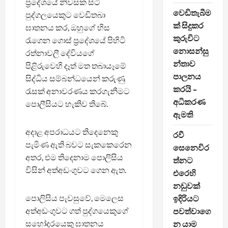
ප්‍රදේශයේ නිවසක සිටි
වෙඩිතැබීම
පුද්ගලයෙකුට වෙඩිතබා
ක් සිදුකර
ඝාතනය කර, ඔහුගේ හිස
කුරුවිට
රැගෙන ගොස් ප්‍රදේශයේ පිහිටි
නොසන්සු
රත්නාවලී දේවියගේ
න්තාව
පිළිරුවෙහි දෑත් මත තබායෑමේ
පාලනය
සිද්ධිය සම්බන්ධයෙන් කරුණු
කරයි –
රැසක් අනාවරණය කරගැනීමට
අධිකරණ
පොලීසියට හැකිව තිබේ.
ඇමති
අදාළ අපරාධයට තිදෙනෙකු
රවී
පැමිණ ඇති බවට සැකකෙරෙන
සෙනෙවිර
අතර, එම තිදෙනාම පොලිසිය
ත්නට
විසින් අත්අඩංගුවට ගෙන ඇත.
එරෙහි
නඩුවක්
පොලිසිය පැවසුවේ, මෙලෙස
ඉදිරියට
අත්අඩංගුවට ගත් පුද්ගයෙකුගේ
පවත්වාගෙ
සහෝදරයෙකු ඝාතනය
න යාම