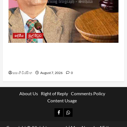
දේශීය
මුල් පිටුව
රවී සෙනෙවිරත්නට එරෙහි නඩුවක් ඉදිරියට
පවත්වාගෙන යාම වළක්වාලමින් අතුරු තහනම්
නියෝගයක්
සසංගි වීරසිංහ
August 7, 2026
0
About Us
Right of Reply
Comments Policy
Content Usage
Facebook
Whatsapp