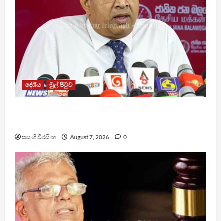
දේශීය
මුල් පිටුව
වෙඩිතැබීමක් සිදුකර කුරුවිට නොසන්සුන්තාව
පාලනය කරයි – අධිකරණ ඇමති
සසංගි වීරසිංහ
August 7, 2026
0