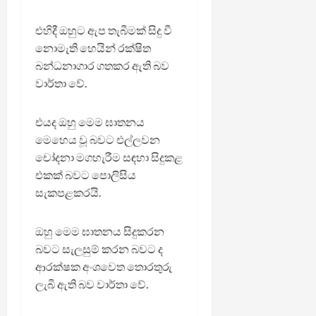
එහිදී ඔහුට ඇප තැබීමක් සිදු වී
නොමැති හෙයින් රක්ෂිත
බන්ධනාගාර ගතකර ඇති බව
වාර්තා වේ.
එයද ඔහු මෙම ඝාතනය
මෙහෙය වූ බවට එල්ලවන
චෝදනා මගහැරීම සඳහා සිදුකළ
එකක් බවට පොලිසිය
සැකපළකරයි.
ඔහු මෙම ඝාතනය සිදුකරන
බවට සැලසුම් කරන බවට ද
ආරක්ෂක අංශවෙත තොරතුරු
ලැබී ඇති බව වාර්තා වේ.