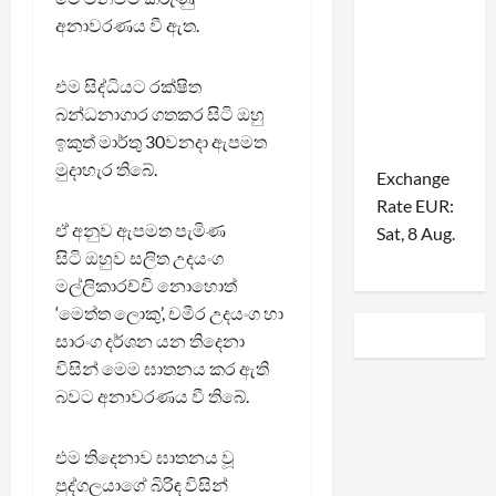
අනාවරණය වී ඇත.
එම සිද්ධියට රක්ෂිත
බන්ධනාගාර ගතකර සිටි ඔහු
ඉකුත් මාර්තු 30වනදා ඇපමත
මුදාහැර තිබේ.
Exchange
Rate
EUR
:
ඒ අනුව ඇපමත පැමිණ
Sat, 8 Aug.
සිටි ඔහුව සලිත උදයංග
මල්ලිකාරච්චි නොහොත්
‘මෙත්ත ලොකු’, චමීර උදයංග හා
සාරංග දර්ශන යන තිදෙනා
විසින් මෙම ඝාතනය කර ඇති
බවට අනාවරණය වී තිබේ.
එම තිදෙනාව ඝාතනය වූ
පුද්ගලයාගේ බිරිඳ විසින්