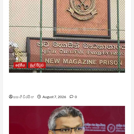
දේශීය
මුල් පිටුව
මැගසින් බන්ධනාගාරයේ ගැටුමින් රෝහල් ගත කළ
රැඳවියෙකු මරුට
සසංගි වීරසිංහ
August 7, 2026
0