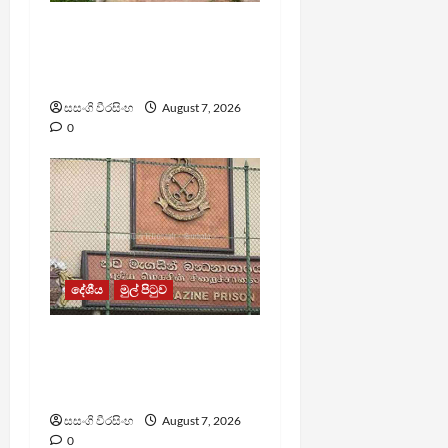
පල්ලන්සේන
බන්ධනාගාරයේ
නොසන්සුන්තාවක්
සසංගි වීරසිංහ
August 7, 2026
0
දේශීය
මුල් පිටුව
මැගසින් බන්ධනාගාරයේ
ගැටුමින් රෝහල් ගත කළ
රැඳවියෙකු මරුට
සසංගි වීරසිංහ
August 7, 2026
0