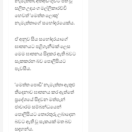
නැමැත්තා, අත්අඩංගුවට පත් වූ
සලිත උදයංග මල්ලිකාරච්චි
හෙවත් ‘මෙත්ත ලොකු’
නැමැත්තාගේ සහෝදරයෙක්ය.
ඒ අනුව සිය සහෝදරයාගේ
ඝාතනයට පළිගැනීමක් ලෙස
මෙම ඝාතනය සිදුකර ඇති බවට
සැකකරන බව පොලිසියට
පැවසීය.
‘මෙත්ත පොඩී’ නැමැත්තා ඇතුළු
තිදෙනාව ඝාතනය කර ඇත්තේ
ප්‍රදේශයේ සිදුවන මත්පැන්
ජාවාරම සම්බන්ධයෙන්
පොලිසියට තොරතුරු ලබාදෙන
බවට ඇති වූ සැකයක් මත බව
සඳහන්ය.