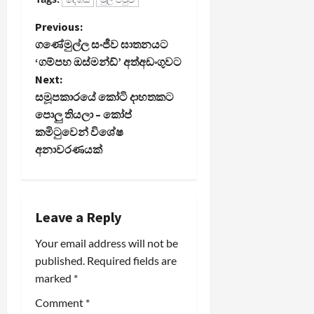
P
Previous:
ගණේමුල්ල සංජීව ඝාතනයට
o
‘ගම්පහ ඔස්මන්ඩ්’ අත්අඩංගුවට
Next:
s
සමූපකාරයේ කෝටි දාහතකට
t
පොලු තියලා – කෝප්
කමිටුවෙන් විශේෂ
n
අනාවරණයක්
a
v
Leave a Reply
i
Your email address will not be
published.
Required fields are
g
marked
*
a
Comment
*