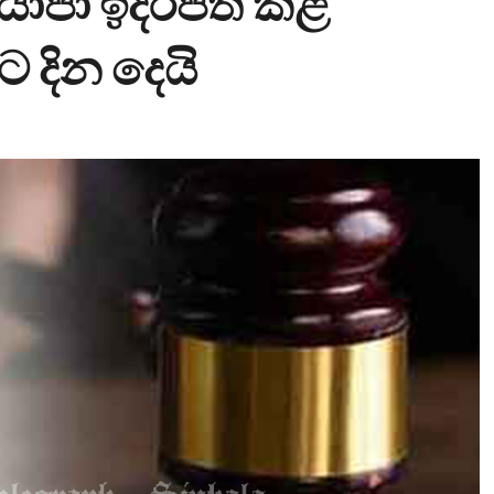
යාපා ඉදිරිපත් කළ
 දින දෙයි