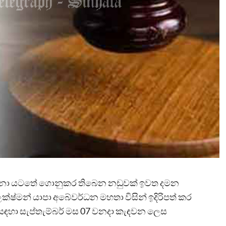
ෝදනා යටතේ ගොනුකර තිබෙන නඩුවක් ඉවත දමන
ක්ෂ්මන් යාපා අබේවර්ධන මහතා විසින් ඉදිරිපත් කර
සඳහා සැප්තැම්බර් මස 07 වනදා කැඳවන ලෙස