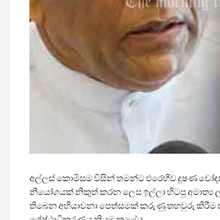
අල්ලස් කොමිසම විසින් තමන්ට එරෙහිව දූෂණ ච
නියෝගයක් නිකුත් කරන ලෙස ඉල්ලා හිටපු අමාත්‍ය ල
තිබෙන අභියාචනා පෙත්සමක් කරුණු තහවුරු කිරීම 
ශ්‍රේෂ්ඨාධිකරණය නියම කළේය.