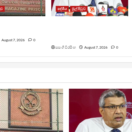
ටුව
දේශීය
මුල් පිටුව
ධනාගාරයේ ගැටුමින්
වෙඩිතැබීමක් සිදුකර කුරුවිට
 රැඳවියෙකු මරුට
නොසන්සුන්තාව පාලනය කරයි –
අධිකරණ ඇමති
August 7, 2026
0
සසංගි වීරසිංහ
August 7, 2026
0