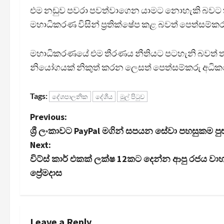
එම නඩුව පවරා පවත්වාගෙන යාමට නොහැකි බවට තම
මහාධිකරණ විසින් ප්‍රතික්ෂේප කළ බවත් පෙත්සම්ක
මහාධිකරණයේ එම තීරණය නීතියට පටහැනි බවත් 
නියෝගයක් නිකුත් කරන ලෙසත් පෙත්සම්කරු අධි
Tags:
දේශපාලනික
දේශීය
මුල් පිටුව
P
Previous:
ශ්‍රී ලංකාවට PayPal මගින් සපයන සේවා පහසුකම පු
o
Next:
s
විට්ස් කාර් එකක් ලක්ෂ 12කට දෙන්න ආපු රජය වා
ප්‍රේමදාස
t
n
Leave a Reply