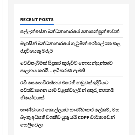
RECENT POSTS
පල්ලන්සේන බන්ධනාගාරයේ නොසන්සුන්තාවක්
මැගසින් බන්ධනාගාරයේ ගැටුමින් රෝහල් ගත කළ
රැඳවියෙකු මරුට
වෙඩිතැබීමක් සිදුකර කුරුවිට නොසන්සුන්තාව
පාලනය කරයි – අධිකරණ ඇමති
රවී සෙනෙවිරත්නට එරෙහි නඩුවක් ඉදිරියට
පවත්වාගෙන යාම වළක්වාලමින් අතුරු තහනම්
නියෝගයක්
භාණ්ඩාගාර කොල්ලයට භාණ්ඩාගාර ලේකම්, මහ
බැංකු අධිපති වගකිව යුතු යයි COPF වාර්තාවෙන්
හෙලිවෙලා