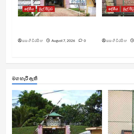
දේශීය
මුල් පිටුව
දේශීය
මුල් පි
පල්ලන්සේන බන්ධනාගාරයේ
මැගසින් බන්
නොසන්සුන්තාවක්
රෝහල් ගත කළ
සසංගි වීරසිංහ
August 7, 2026
0
සසංගි වීරසිංහ
මග හැරී ඇති