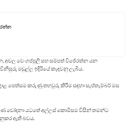
කරන්න
රසේන, අචල වෙංගප්පුලි සහ සම්පත් විජේරත්න යන
විනිසුරු මඩුල්ල ඉදිරියේ කැඳවනු ලැබීය.
ල අදාළ පෙත්සම කරුණු තහවුරු කිරීම සඳහා සැප්තැම්බර් මස
දූෂණ චෝදනා යටතේ අල්ලස් කොමිසම විසින් තමන්ට
නුකර ඇති බවය.