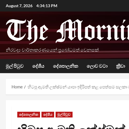
Skip
August 7, 2026
4:34:14 PM
to
content
නිරවද්‍ය වාර්තාකරණයෙන් ප්‍රබෝධමත් වෙනසක්
මුල් පිටුව
දේශීය
දේශපාලනික
ලොව වටා
ක්‍රීඩා
Home
හිටපු ඇමති ලක්ෂ්මන් යාපා ඉදිරිපත් කළ පෙත්සම සලකා 
දේශපාලනික
දේශීය
මුල් පිටුව