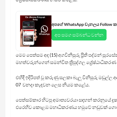
අපගේ WhatsApp චැනලය Follow 
අප සමග සම්බන්ධ වන්න
මෙම පෙත්සම අද (15) අගවිනිසුරු ප්‍රීති පද්මන් සූ
මහත්වරුන්ගෙන් සමන්විත ත්‍රිපුද්ගල ශ්‍රේෂ්ඨාධිකරණ 
එහිදී ඉදිරිපත් වූ කරුණු සලකා බැලූ විනිසුරු මඩුල්
07 වනදා කැඳවන ලෙස නියම කළේය.
පෙත්සම්කාර හිටපු අමාත්‍යවරයා සඳහන් කරනුයේ 
එරෙහිව කොළඹ මහාධිකරණය හමුවේ නඩුවක් ගො