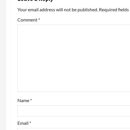
a
Your email address will not be published.
Required field
v
Comment
*
i
g
a
t
i
o
n
Name
*
Email
*