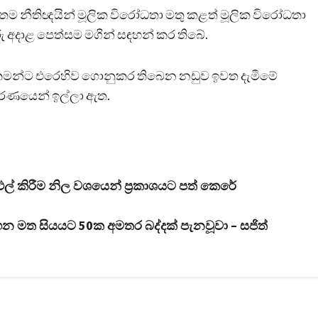
 නීතිඥයින් මූලික විරෝධතා මතු කළත් මූලික විරෝධතා
රු අදාළ පෙත්සම මගින් සඳහන් කර තිබේ.
තමන්ට එරෙහිව ගොනුකර තිබෙන නඩුව ඉවත දැමීමේ
කරණයෙන් ඉල්ලා ඇත.
ළුල් කිරීම නිල වශයෙන් ප්‍රකාශයට පත් කෙරේ
හන මත සියයට 50ක අමතර බද්දක් පැනවූවා – සජිත්