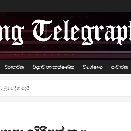
ව්‍යාපාරික
විද්‍යාව හා තාක්ෂණික
විශේෂාංග
සංචාරක
බැලීමට දින දෙයි