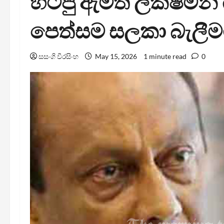
හිටපු ඇමති ලක්ෂ්මන් 
පෙත්සම සලකා බැලීමට
සසංගි වීරසිංහ
May 15, 2026
1 minute read
0