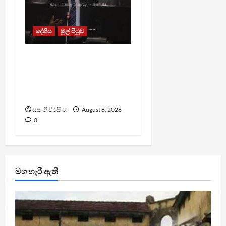
දේශීය
මුල් පිටුව
පාර්ලිමේන්තු මන්ත්‍රී වැටුප
වැඩි කළාද ? – ආර්ථික
සංවර්ධන නි. ඇමති කරුණු
පහදයි
සසංගි වීරසිංහ
August 8, 2026
0
මග හැරී ඇති