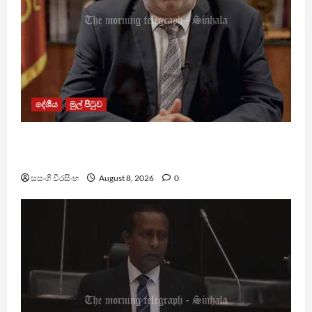
දේශීය
මුල් පිටුව
බන්ධනාගාරවල ඇතිවු සිද්ධීන් ගැන අධිකරණ
ඇමතිගෙන් විශේෂ ප්‍රකාශයක්
සසංගි වීරසිංහ
August 8, 2026
0