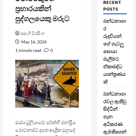
RECENT
ප්‍රහාරයකින්
POSTS
පුද්ගලයෙකු මරුට
බන්ධනාගා
ර
සසංගි වීරසිංහ
රුඳවියන්
May 16, 2026
ගේ ගැටලු
1 minute read
0
සොයා
බැලීමට
ඒකාබද්ධ
යාන්ත්‍රණය
ක්
බන්ධනාගා
රවල ඇතිවු
සිද්ධීන්
ගැන
ඔස්ට්‍රේලියාවේ පර්ත්හි ජනප්‍රිය
අධිකරණ
රොට්නස්ට් දූපත ආශ්‍රිත මුහුදේ
ඇමතිගෙන්