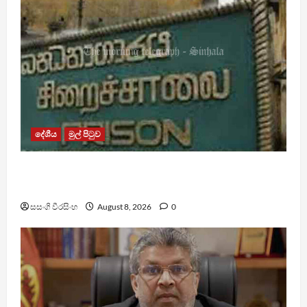
දේශීය
මුල් පිටුව
බන්ධනාගාර රුඳවියන්ගේ ගැටලු සොයා බැලීමට
ඒකාබද්ධ යාන්ත්‍රණයක්
සසංගි වීරසිංහ
August 8, 2026
0