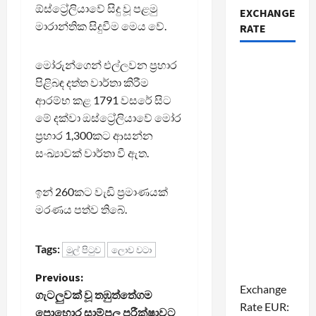
ඕස්ට්‍රේලියාවේ සිදු වූ පළමු
EXCHANGE
මාරාන්තික සිදුවීම මෙය වේ.
RATE
මෝරුන්ගෙන් එල්ලවන ප්‍රහාර
පිළිබඳ දත්ත වාර්තා කිරීම
ආරම්භ කළ 1791 වසරේ සිට
මේ දක්වා ඔස්ට්‍රේලියාවේ මෝර
ප්‍රහාර 1,300කට ආසන්න
සංඛ්‍යාවක් වාර්තා වී ඇත.
ඉන් 260කට වැඩි ප්‍රමාණයක්
මරණය පත්ව තිබේ.
Tags:
මුල් පිටුව
ලොව වටා
P
Previous:
Exchange
ගැටලුවක් වූ තඹුත්තේගම
o
Rate
EUR
:
පොහොර සාම්පල පරීක්ෂාවට