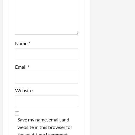
o
n
Name
*
Email
*
Website
Save my name, email, and
website in this browser for
the next time I comment.