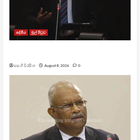
දේශීය
මුල් පිටුව
පාර්ලිමේන්තු මන්ත්‍රී වැටුප වැඩි කළාද ? – ආර්ථික
සංවර්ධන නි. ඇමති කරුණු පහදයි
සසංගි වීරසිංහ
August 8, 2026
0