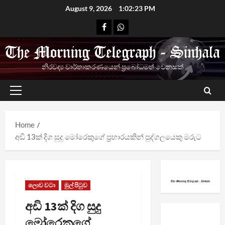
Skip
August 9, 2026
1:02:24 PM
to
Facebook
Whatsapp
content
නිරවද්‍ය වාර්තාකරණයෙන් ප්‍රබෝධමත් වෙනසක්
Primary
Menu
Home
අඩි 13ක් දිග සුදු මෝරෙකුගේ ප්‍රහාරයකින් පුද්ගලයෙකු මරුට
ලොව වටා
මුල් පිටුව
අඩි 13ක් දිග සුදු
මෝරෙකුගේ