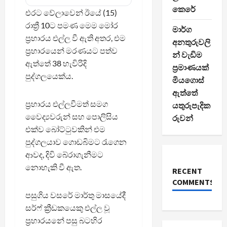
කෙරේ
එරට වේලාවෙන් ඊයේ (15)
රාත්‍රී 10ට පමණ මෙම මෝර
මාර්ග
ප්‍රහාරය එල්ල වී ඇති අතර, එම
අනතුරුවලි
ප්‍රහාරයෙන් මරණයට පත්ව
න් වැඩිම
ඇත්තේ 38 හැවිරිදි
ප්‍රමාණයක්
පුද්ගලයෙක්ය.
මියගොස්
ඇත්තේ
ප්‍රහාරය එල්ලවීමත් සමග
යතුරුපැදික
වෛද්‍යවරුන් සහ පොලිසිය
රුවන්
එක්ව බෝට්ටුවකින් එම
පුද්ගලයාව ගොඩබිමට රැගෙන
ආවද, දිවි බේරාගැනීමට
නොහැකි වී ඇත.
RECENT
COMMENTS
පසුගිය වසරේ මාර්තු මාසයේදී
සර්ෆ් ක්‍රීඩකයෙකු එල්ල වූ
ප්‍රහාරයනේ පසු බටහිර