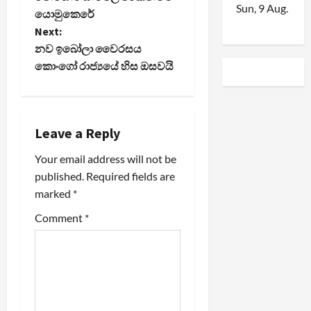
Sun, 9 Aug.
යොමුකෙරේ
s
Next:
t
නව ඉබෝලා වෛරසය
කොංගෝ රාජ්‍යයේ හිස ඔසවයි
n
a
Leave a Reply
v
Your email address will not be
i
published.
Required fields are
marked
*
g
Comment
*
a
t
i