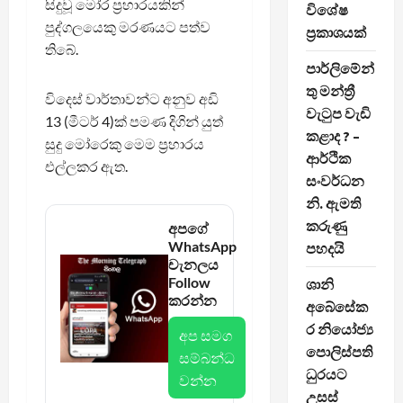
සිදුවූ මෝර ප්‍රහාරයකින්
විශේෂ
පුද්ගලයෙකු මරණයට පත්ව
ප්‍රකාශයක්
තිබේ.
පාර්ලිමේන්
තු මන්ත්‍රී
විදෙස් වාර්තාවන්ට අනුව අඩි
වැටුප වැඩි
13 (මීටර් 4)ක් පමණ දිගින් යුත්
කළාද ? –
සුදු මෝරෙකු මෙම ප්‍රහාරය
ආර්ථික
එල්ලකර ඇත.
සංවර්ධන
නි. ඇමති
කරුණු
අපගේ
WhatsApp
පහදයි
චැනලය
Follow
ශානි
කරන්න
අබේසේක
ර නියෝජ්‍ය
අප සමග
පොලිස්පති
සම්බන්ධ
ධුරයට
වන්න
උසස්