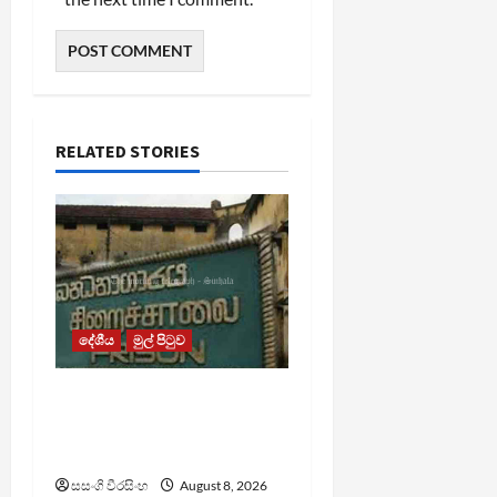
RELATED STORIES
දේශීය
මුල් පිටුව
බන්ධනාගාර රුඳවියන්ගේ
ගැටලු සොයා බැලීමට
ඒකාබද්ධ යාන්ත්‍රණයක්
සසංගි වීරසිංහ
August 8, 2026