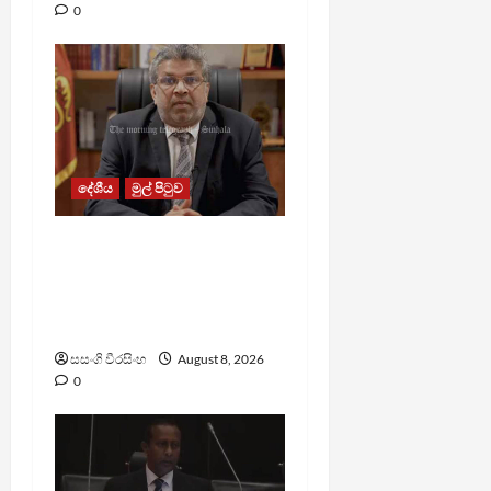
0
දේශීය
මුල් පිටුව
බන්ධනාගාරවල ඇතිවු
සිද්ධීන් ගැන අධිකරණ
ඇමතිගෙන් විශේෂ
ප්‍රකාශයක්
සසංගි වීරසිංහ
August 8, 2026
0