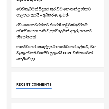
වෙඩිතැබීමක් සිදුකර කුරුවිට නොසන්සුන්තාව
පාලනය කරයි – අධිකරණ ඇමති
රවී සෙනෙවිරත්නට එරෙහි නඩුවක් ඉදිරියට
පවත්වාගෙන යාම වළක්වාලමින් අතුරු තහනම්
නියෝගයක්
භාණ්ඩාගාර කොල්ලයට භාණ්ඩාගාර ලේකම්, මහ
බැංකු අධිපති වගකිව යුතු යයි COPF වාර්තාවෙන්
හෙලිවෙලා
RECENT COMMENTS