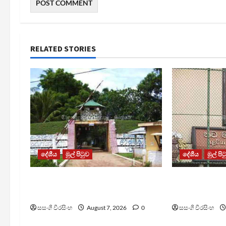
RELATED STORIES
දේශීය
මුල් පිටුව
දේශීය
මුල් පි
පල්ලන්සේන බන්ධනාගාරයේ
මැගසින් බන්
නොසන්සුන්තාවක්
රෝහල් ගත කළ
සසංගි වීරසිංහ
August 7, 2026
0
සසංගි වීරසිංහ