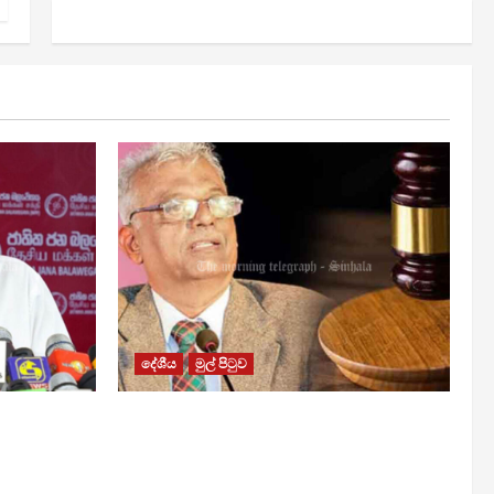
දේශීය
මුල් පිටුව
රවී සෙනෙවිරත්නට එරෙහි නඩුවක්
යි –
ඉදිරියට පවත්වාගෙන යාම
වළක්වාලමින් අතුරු තහනම්