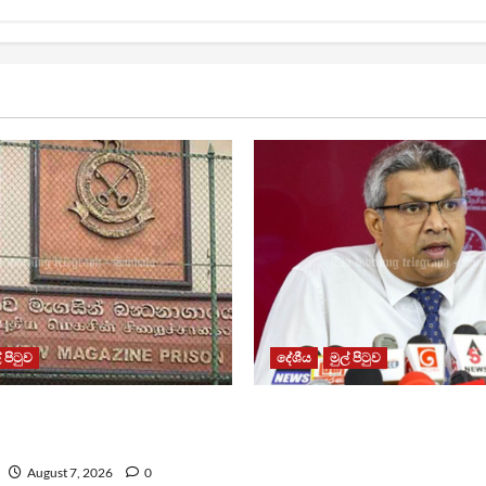
් පිටුව
දේශීය
මුල් පිටුව
න්ධනාගාරයේ ගැටුමින්
වෙඩිතැබීමක් සිදුකර කුරුවිට
කළ රැඳවියෙකු මරුට
නොසන්සුන්තාව පාලනය කර
අධිකරණ ඇමති
August 7, 2026
0