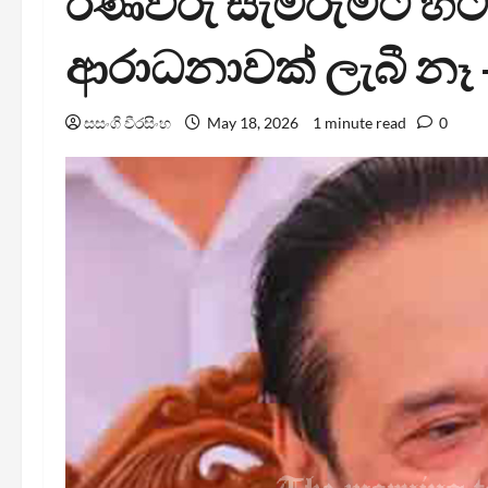
රණවිරු සැමරුමට හිට
ආරාධනාවක් ලැබී නෑ
සසංගි වීරසිංහ
May 18, 2026
1 minute read
0