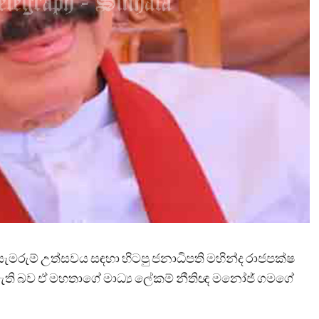
ි සැමරුම් උත්සවය සඳහා හිටපු ජනාධිපති මහින්ද රාජපක්ෂ
ැති බව ඒ මහතාගේ මාධ්‍ය ලේකම් නීතිඥ මනෝජ් ගමගේ