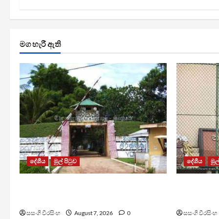
මග හැරී ඇති
දේශීය
මුල් පිටුව
දේශීය
මුල
පල්ලන්සේන බන්ධනාගාරයේ
මැගසින් බ
නොසන්සුන්තාවක්
රෝහල් ගත 
සසංගි වීරසිංහ
August 7, 2026
0
සසංගි වීරසිංහ