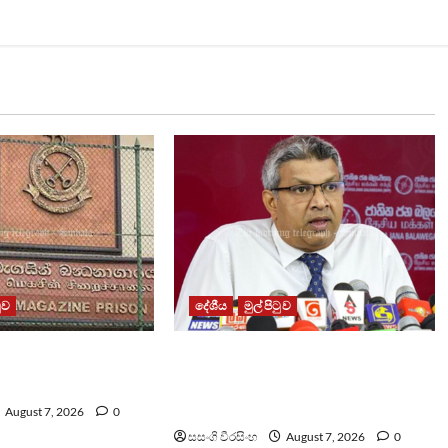
ටුව
දේශීය
මුල් පිටුව
ධනාගාරයේ ගැටුමින්
වෙඩිතැබීමක් සිදුකර කුරුවිට
 රැඳවියෙකු මරුට
නොසන්සුන්තාව පාලනය කරයි –
අධිකරණ ඇමති
August 7, 2026
0
සසංගි වීරසිංහ
August 7, 2026
0