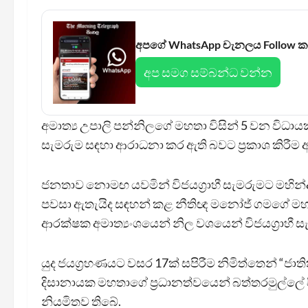
අපගේ WhatsApp චැනලය Follow 
අප සමග සම්බන්ධ වන්න
අමාත්‍ය උපාලි පන්නිලගේ මහතා විසින් 5 වන විධ
සැමරුම සඳහා ආරාධනා කර ඇති බවට ප්‍රකාශ කිරී
ජනතාව නොමඟ යවමින් විජයග්‍රාහී සැමරුමට මහින
පවසා ඇතැයිද සඳහන් කළ නීතිඥ මනෝජ් ගමගේ මහ
ආරක්ෂක අමාත්‍යංශයෙන් නිල වශයෙන් විජයග්‍රාහී
යුද ජයග්‍රහණයට වසර 17ක් සපිරීම නිමිත්තෙන් “ජාති
දිසානායක මහතාගේ ප්‍රධානත්වයෙන් බත්තරමුල්ලේ පි
නියමිතව තිබේ.