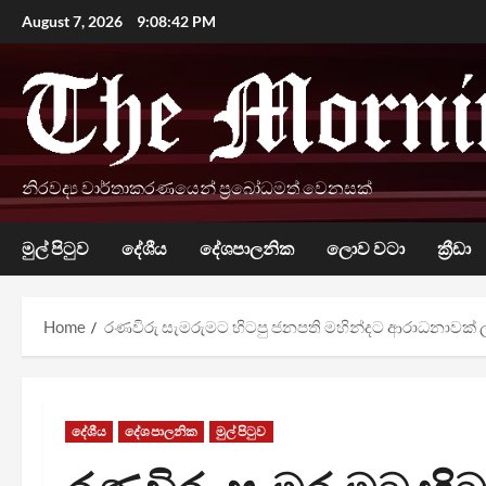
Skip
August 7, 2026
9:08:43 PM
to
content
නිරවද්‍ය වාර්තාකරණයෙන් ප්‍රබෝධමත් වෙනසක්
මුල් පිටුව
දේශීය
දේශපාලනික
ලොව වටා
ක්‍රීඩා
Home
රණවිරු සැමරුමට හිටපු ජනපති මහින්දට ආරාධනාවක් 
දේශීය
දේශපාලනික
මුල් පිටුව