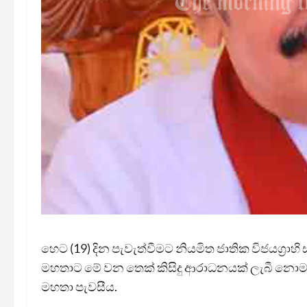
හෙට (19) දින පැවැත්වීමට නියමිත ජාතික විජයග්‍රාහ
මහතාට මේ වන තෙක් කිසිදු ආරාධනයක් ලැබී නොම
මහතා පැවසීය.