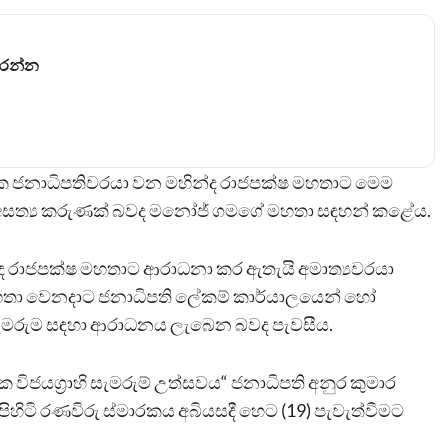
කරන්න
ායක ජනාධිපතිවරයා වන මහින්ද රාජපක්ෂ මහතාට මෙම
ම අසත්‍ය කරුණක් බවද මනෝජ් ගමගේ මහතා සඳහන් කළේය.
්ද රාජපක්ෂ මහතාට ආරාධනා කර ඇතැයි අමාත්‍යවරයා
තා වෙනදාට ජනාධිපති ලේකම් කාර්යාලයෙන් හෝ
 සැමරුම සඳහා ආරාධනය ලැබෙන බවද පැවසීය.
ක විජයග්‍රාහි සැමරුම් උත්සවය“ ජනාධිපති අනුර කුමාර
හිටි රණවිරු ස්මාරකය අබියසදී හෙට (19) පැවැත්වීමට