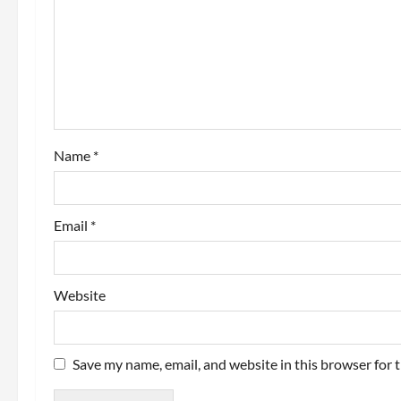
a
t
i
o
Name
*
n
Email
*
Website
Save my name, email, and website in this browser for 