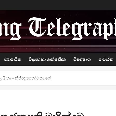
ව්‍යාපාරික
විද්‍යාව හා තාක්ෂණික
විශේෂාංග
සංචාරක
ලැබී නෑ – නීතිඥ මනෝජ් ගමගේ