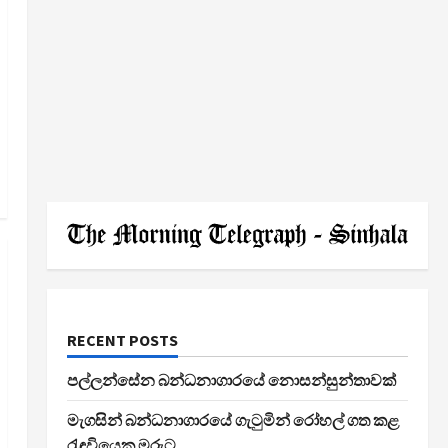
RECENT POSTS
පල්ලන්සේන බන්ධනාගාරයේ නොසන්සුන්තාවක්
මැගසින් බන්ධනාගාරයේ ගැටුමින් රෝහල් ගත කළ
රැඳවියෙකු මරුට