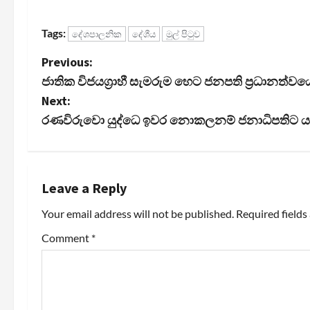
Tags:
දේශපාලනික
දේශීය
මුල් පිටුව
P
Previous:
ජාතික විජයග්‍රාහී සැමරුම හෙට ජනපති ප්‍රධානත්වය
o
Next:
s
රණවිරුවො යුද්ධෙ ඉවර නොකලනම් ජනාධිපතිට ය
t
n
Leave a Reply
a
Your email address will not be published.
Required field
v
Comment
*
i
g