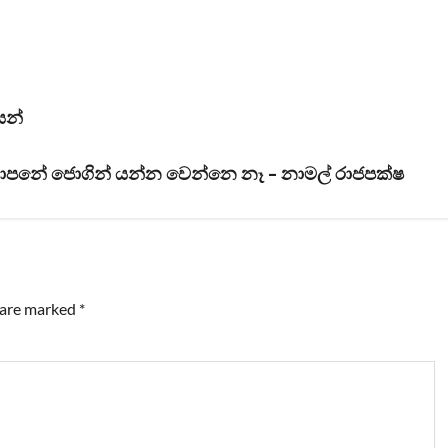
ෙන්
ාපනේ ජොගින් යන්න වෙන්නෙ නෑ – නාමල් රාජපක්ෂ
s are marked
*