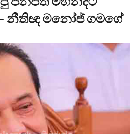
පු ජනපති මහින්දට
 – නීතිඥ මනෝජ් ගමගේ