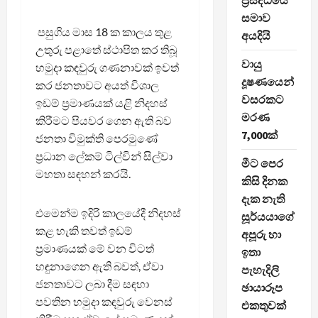
ප්‍රසිද්ධියේ
සමාව
පසුගිය මාස 18 ක කාලය තුළ
අයදියි
උතුරු පළාතේ ස්ථාපිත කර තිබූ
වායු
හමුදා කඳවුරු ගණනාවක් ඉවත්
දූෂණයෙන්
කර ජනතාවට අයත් විශාල
වසරකට
ඉඩම් ප්‍රමාණයක් යළි නිදහස්
මරණ
කිරීමට පියවර ගෙන ඇති බව
7,000ක්
ජනතා විමුක්ති පෙරමුණේ
ප්‍රධාන ලේකම් ටිල්වින් සිල්වා
මීට පෙර
මහතා සඳහන් කරයි.
කිසි දිනක
දැක නැති
එමෙන්ම ඉදිරි කාලයේදී නිදහස්
සූර්යයාගේ
කළ හැකි තවත් ඉඩම්
අපූරු හා
ප්‍රමාණයක් මේ වන විටත්
ඉතා
හඳුනාගෙන ඇති බවත්, ඒවා
පැහැදිලි
ජනතාවට ලබා දීම සඳහා
ඡායාරූප
පවතින හමුදා කඳවුරු වෙනස්
එකතුවක්