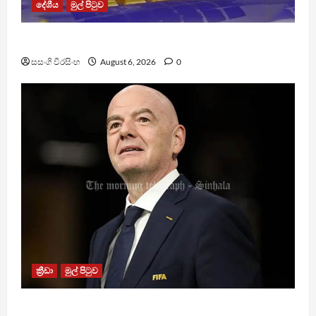
දේශීය
මුල් පිටුව
TM App යනු නීතිවිරෝධී පිරමීඩ යෝජනා ක්‍රමයක්
සසංගි වීරසිංහ
August 6, 2026
0
ක්‍රීඩා
මුල් පිටුව
වැරදි පිළිගත් FIFA සභාපති ප්‍රසිද්ධියේ සමාව අයදියි