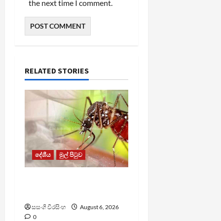
the next time I comment.
RELATED STORIES
දේශීය
මුල් පිටුව
ඩෙංගු මරණ 63 දක්වා
ඉහළට
සසංගි වීරසිංහ
August 6, 2026
0