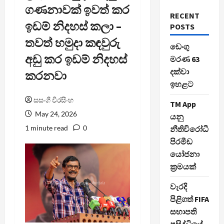
ගණනාවක් ඉවත් කර
RECENT
ඉඩම් නිදහස් කලා –
POSTS
තවත් හමුදා කඳවුරු
ඩෙංගු
අඩු කර ඉඩම් නිදහස්
මරණ 63
දක්වා
කරනවා
ඉහළට
සසංගි වීරසිංහ
TM App
May 24, 2026
යනු
1 minute read
0
නීතිවිරෝධී
පිරමීඩ
යෝජනා
ක්‍රමයක්
වැරදි
පිළිගත් FIFA
සභාපති