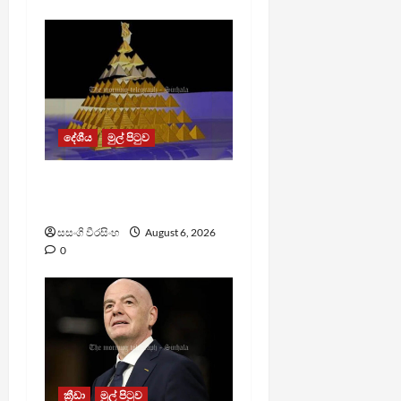
දේශීය
මුල් පිටුව
TM App යනු නීතිවිරෝධී
පිරමීඩ යෝජනා ක්‍රමයක්
සසංගි වීරසිංහ
August 6, 2026
0
ක්‍රීඩා
මුල් පිටුව