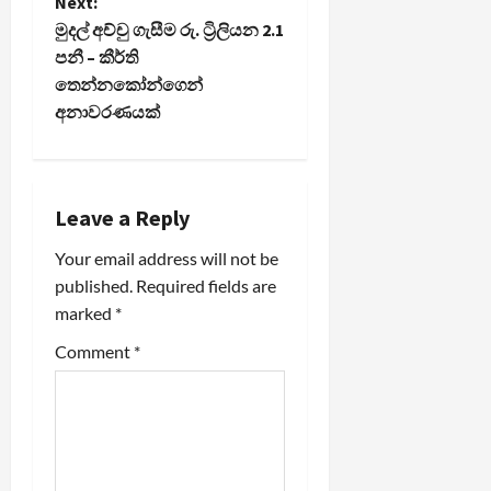
Next:
t
මුදල් අච්චු ගැසීම රු. ට්‍රිලියන 2.1
පනී – කීර්ති
n
තෙන්නකෝන්ගෙන්
අනාවරණයක්
a
v
i
Leave a Reply
Your email address will not be
g
published.
Required fields are
a
marked
*
t
Comment
*
i
o