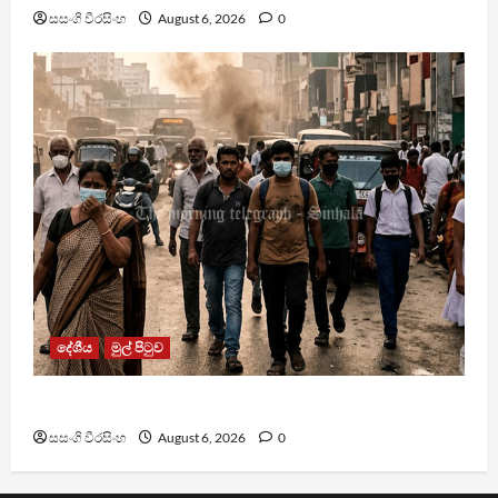
සසංගි වීරසිංහ
August 6, 2026
0
දේශීය
මුල් පිටුව
වායු දූෂණයෙන් වසරකට මරණ 7,000ක්
සසංගි වීරසිංහ
August 6, 2026
0