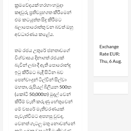
ක්‍රමවේදයක් හරහා හමුදා
කඳවුරු ප්‍රතිව්‍යුහගත කිරීමෙන්
එම කටයුත්ත සිදු කිරීමට
බලාපොරොත්තු වන බවත් ඔහු
අවධාරණය කළේය.
Exchange
තම රජය උතුරේ ජනතාවගේ
Rate
EUR
:
විශ්වාසය දිනාගත් රජයක්
Thu, 6 Aug.
බැවින් ලබා දී ඇති පොරොන්දු
ඉටු කිරීමට බැඳී සිටින බව
පෙන්වා දුන් ටිල්වින් සිල්වා
මහතා, රුපියල් බිලියන 500ක
(කෝටි 50,000ක) මුදල් වෙන්
කිරීම් වැනි කරුණු හේතුවෙන්
මේ වසරේ මැතිවරණයක්
පැවැත්වීමට අපහසු වුවද,
වෙනත් ගැටලු මතු නොවන්නේ
නම් ලබන වසරේදී මැතිවරණ