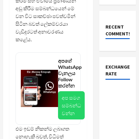
කිරීම සහ ඒවායේ ප්‍රමාණයන්
අඩු කිරීම සම්බන්ධයෙන් මේ
වන විට සාකච්ඡා පවත්වමින්
සිටින බවත් ලේකම්වරයා
RECENT
වැඩිදුරටත් අනාවරණය
COMMENTS
කළේය.
අපගේ
EXCHANGE
WhatsApp
චැනලය
RATE
Follow
කරන්න
අප සමග
සම්බන්ධ
වන්න
එම ඉඩම් නිකන්ම ලබාගත
නොහැකි බවත්, විධිමත්