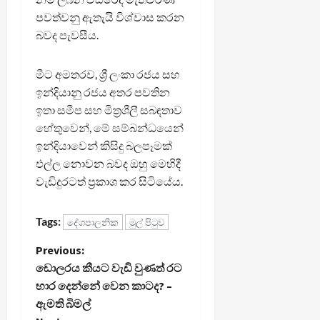
පවත්වනු ඇතැයි විශ්වාස කරන
බවද පැවසීය.
මීට අමතරව, ශ්‍රී ලංකා රජය සහ
ඉන්දියානු රජය අතර පවතින
ඉතා සමීප සහ මිත්‍රශීලී සබඳතාව
හේතුවෙන්, මේ සම්බන්ධයෙන්
ඉන්දියාවෙන් කිසිදු බලපෑමක්
එල්ල නොවන බවද ඔහු මෙහිදී
වැඩිදුරටත් ප්‍රකාශ කර සිටියේය.
Tags:
දේශපාලනික
මුල් පිටුව
P
Previous:
ඩොලරය කීයට වැඩි වුණත් රට
o
භාර දෙන්නේ වෙන කාටද? –
ඇමති බිමල්
s