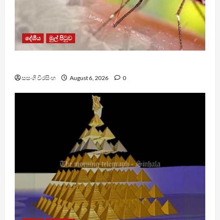
දේශීය
මුල් පිටුව
ඩෙංගු මරණ 63 දක්වා ඉහළට
සසංගි වීරසිංහ
August 6, 2026
0