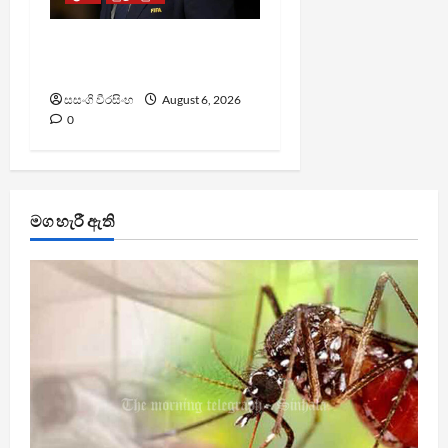
වැරදි පිළිගත් FIFA සභාපති
ප්‍රසිද්ධියේ සමාව අයදියි
සසංගි වීරසිංහ
August 6, 2026
0
මග හැරී ඇති