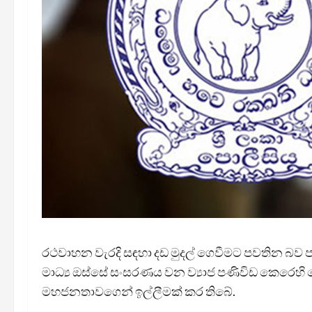
රථවාහන වැරදි සඳහා දඩ මුදල් ගෙවීමට පවතින බව පව
මාධ්‍ය ඔස්සේ සංසරණය වන ව්‍යාජ පණිවිඩ කෙරෙහ
මහජනතාවගෙන් ඉල්ලීමක් කර තිබේ.