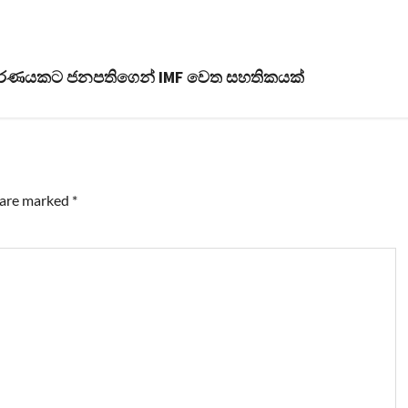
ලකරණයකට ජනපතිගෙන් IMF වෙත සහතිකයක්
s are marked
*