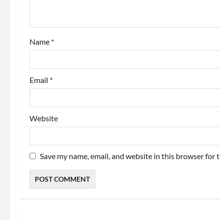
i
o
Name
*
n
Email
*
Website
Save my name, email, and website in this browser for 