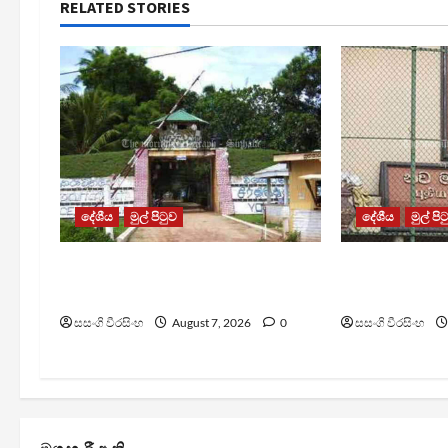
RELATED STORIES
දේශීය
මුල් පිටුව
දේශීය
මුල් පි
පල්ලන්සේන බන්ධනාගාරයේ
මැගසින් බන්
නොසන්සුන්තාවක්
රෝහල් ගත කළ
සසංගි වීරසිංහ
August 7, 2026
0
සසංගි වීරසිංහ