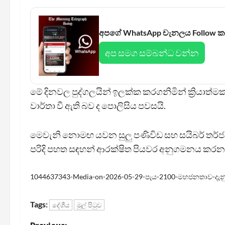
අපගේ WhatsApp චැනලය Follow 
අප සමග සම්බන්ධ වන්න
මේ දිනවල පුද්ගලයින් ඉලක්ක කරගනිමින් ක්‍රියාත්
වාර්තා වී ඇති බව ද පොලිසිය පවසයි.
මෙවැනි නොමඟ යවන සුලු පණිවිඩ සහ සයිබර් තර්ජන
පරිදි පහත සඳහන් ආරක්ෂිත පියවර අනුගමනය කරන
1044637343-Media-on-2026-05-29-පැය-2100-මහජනතාව-දැන
Tags:
දේශීය
මුල් පිටුව