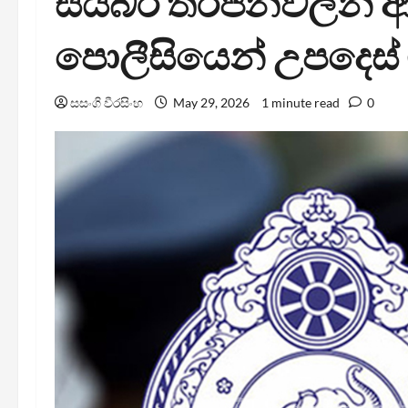
සයිබර් තර්ජනවලින් 
පොලීසියෙන් උපදෙස්
සසංගි වීරසිංහ
May 29, 2026
1 minute read
0