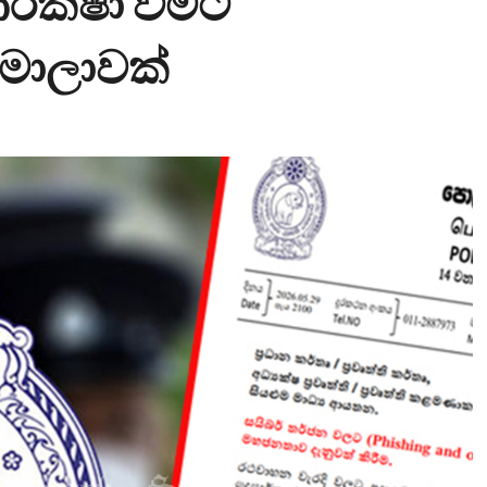
ආරක්ෂා වීමට
 මාලාවක්