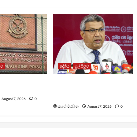
ටුව
දේශීය
මුල් පිටුව
ධනාගාරයේ ගැටුමින්
වෙඩිතැබීමක් සිදුකර කුරුවිට
 රැඳවියෙකු මරුට
නොසන්සුන්තාව පාලනය කරයි –
අධිකරණ ඇමති
August 7, 2026
0
සසංගි වීරසිංහ
August 7, 2026
0