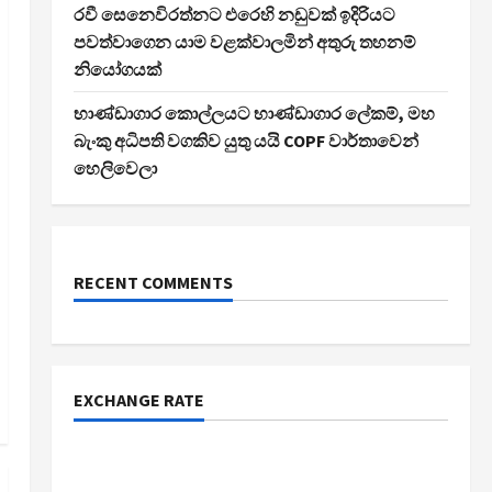
රවී සෙනෙවිරත්නට එරෙහි නඩුවක් ඉදිරියට
පවත්වාගෙන යාම වළක්වාලමින් අතුරු තහනම්
නියෝගයක්
භාණ්ඩාගාර කොල්ලයට භාණ්ඩාගාර ලේකම්, මහ
බැංකු අධිපති වගකිව යුතු යයි COPF වාර්තාවෙන්
හෙලිවෙලා
RECENT COMMENTS
EXCHANGE RATE