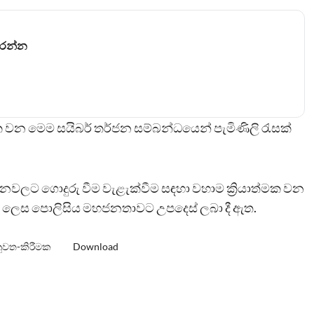
කරන්න
මක වන මෙම සයිබර් තර්ජන සම්බන්ධයෙන් පැමිණිලි රැසක්
වලට ගොදුරු වීම වැළැක්වීම සඳහා වහාම ක්‍රියාත්මක වන
 ලෙස පොලිසිය මහජනතාවට උපදෙස් ලබා දී ඇත.
ුවත-කිරීමක
Download