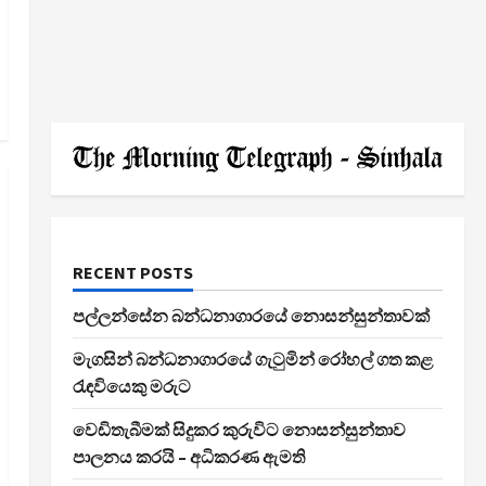
RECENT POSTS
පල්ලන්සේන බන්ධනාගාරයේ නොසන්සුන්තාවක්
මැගසින් බන්ධනාගාරයේ ගැටුමින් රෝහල් ගත කළ
රැඳවියෙකු මරුට
වෙඩිතැබීමක් සිදුකර කුරුවිට නොසන්සුන්තාව
පාලනය කරයි – අධිකරණ ඇමති