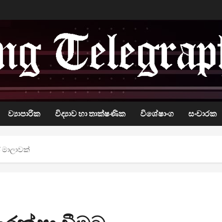
ව්‍යාපාරික
විද්‍යාව හා තාක්ෂණික
විශේෂාංග
සංචාරක
් මාලාවක්