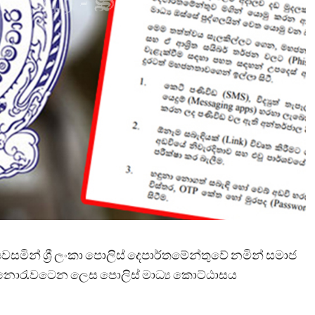
සමින් ශ්‍රී ලංකා පොලිස් දෙපාර්තමේන්තුවේ නමින් සමාජ
ි නොරැවටෙන ලෙස පොලිස් මාධ්‍ය කොට්ඨාසය