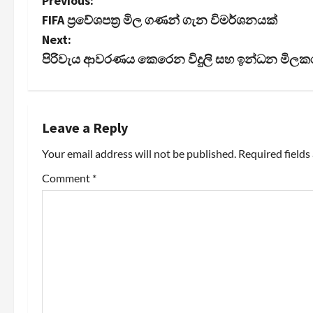
P
Previous:
FIFA ප්‍රවේශපත්‍ර මිල ගණන් ගැන විමර්ශනයක්
o
Next:
s
පිරිවැය ආවරණය කෙරෙන විදුලි සහ ඉන්ධන මි
t
n
Leave a Reply
a
Your email address will not be published.
Required field
v
Comment
*
i
g
a
t