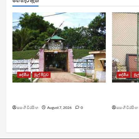
මග හැරී ඇති
දේශීය
මුල් පිටුව
දේශීය
මුල
පල්ලන්සේන බන්ධනාගාරයේ
මැගසින් බ
නොසන්සුන්තාවක්
රෝහල් ගත 
සසංගි වීරසිංහ
August 7, 2026
0
සසංගි වීරසිංහ