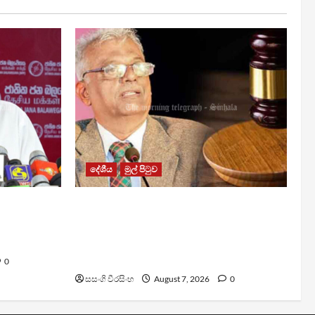
දේශීය
මුල් පිටුව
රවී සෙනෙවිරත්නට එරෙහි නඩුවක්
යි –
ඉදිරියට පවත්වාගෙන යාම
වළක්වාලමින් අතුරු තහනම්
නියෝගයක්
0
සසංගි වීරසිංහ
August 7, 2026
0