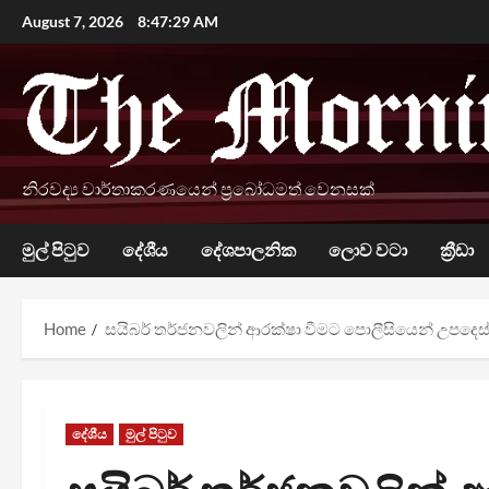
Skip
August 7, 2026
8:47:30 AM
to
content
නිරවද්‍ය වාර්තාකරණයෙන් ප්‍රබෝධමත් වෙනසක්
මුල් පිටුව
දේශීය
දේශපාලනික
ලොව වටා
ක්‍රීඩා
Home
සයිබර් තර්ජනවලින් ආරක්ෂා වීමට පොලීසියෙන් උපදෙස
දේශීය
මුල් පිටුව