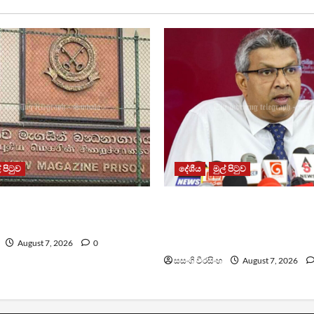
් පිටුව
දේශීය
මුල් පිටුව
න්ධනාගාරයේ ගැටුමින්
වෙඩිතැබීමක් සිදුකර කුරුවිට
කළ රැඳවියෙකු මරුට
නොසන්සුන්තාව පාලනය කර
අධිකරණ ඇමති
August 7, 2026
0
සසංගි වීරසිංහ
August 7, 2026