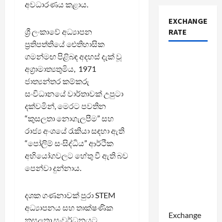
අවධාරණය කළාය.
EXCHANGE
ශ්‍රී ලංකාවේ අධ්‍යාපන
RATE
ප්‍රතිපත්තියේ ඓතිහාසික
ගමන්මඟ පිළිබඳ අදහස් දැක් වූ
අග්‍රාමාත්‍යතුමිය, 1971
ජාත්‍යන්තර කම්කරු
සංවිධානයේ වාර්තාවක් උපුටා
දක්වමින්, මෙරට පවතින
“කුසලතා නොගැලපීම” සහ
රාජ්‍ය අංශයේ රැකියා සඳහා ඇති
“පෝලිම් සංසිද්ධිය” ආර්ථික
අභියෝගවලට හේතු වී ඇති බව
පෙන්වා දුන්නාය.
දශක ගණනාවක් පුරා STEM
අධ්‍යාපනය සහ තාක්ෂණික
Exchange
කුසලතා සංවර්ධනයට