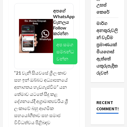
උසස්
අපගේ
කෙරේ
WhatsApp
චැනලය
මාර්ග
Follow
අනතුරුවලි
කරන්න
න් වැඩිම
අප සමග
ප්‍රමාණයක්
සම්බන්ධ
මියගොස්
වන්න
ඇත්තේ
යතුරුපැදික
“21 වැනි සියවසේ ශ්‍රී ලංකාව
රුවන්
සහ ඉන් ඔබ්බට අධ්‍යාපනයේ
අනාගතය හැඩගැස්වීම” යන
තේමාව යටතේ සිදු කළ
දේශනයේදී අග්‍රාමාත්‍යවරිය ශ්‍රී
RECENT
ලංකාවේ බහු ආගමික
COMMENTS
සහයෝගීතාව සහ සමාජ
විවිධත්වය පිළිබඳව