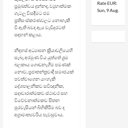
Rate
EUR
:
ප්‍රමුඛත්වය දුන්නද, ව්‍යුහාත්මක
Sun, 9 Aug.
ගැටලු විසඳීමට එම
ප්‍රතිසංස්කරණවලට නොහැකි
වී ඇති බවද ඇය වැඩිදුරටත්
සඳහන් කළාය.
නිදහස් අධ්‍යාපන ක්‍රියාවලියෙහි
සැබෑ අරමුණ විය යුත්තේ ශ්‍රම
බලකාය ගොඩනැගීම පමණක්
නොව, ප්‍රජාතන්ත්‍රවාදී සමාජයක්
පවත්වාගෙන යා හැකි
දේශපාලනිකව සවිඥානික,
සදාචාරාත්මකව ස්ථාවර සහ
විවේචනාත්මකව සිතන
පුරවැසියන් බිහිකිරීම බව ද
අග්‍රාමාත්‍යවරිය පැවසුවාය.