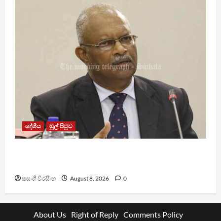
දේශීය
මුල් පිටුව
ශානි අබේසේකර නියෝජ්‍ය පොලිස්පති ධුරයට උසස්
කෙරේ
සසංගි වීරසිංහ
August 8, 2026
0
About Us
Right of Reply
Comments Policy