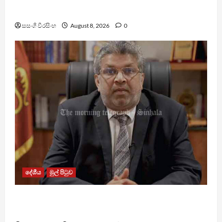
ඒකාබද්ධ යාන්ත්‍රණයක්
සසංගි වීරසිංහ
August 8, 2026
0
දේශීය
මුල් පිටුව
බන්ධනාගාරවල ඇතිවු සිද්ධීන් ගැන අධිකරණ
ඇමතිගෙන් විශේෂ ප්‍රකාශයක්