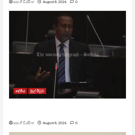
සසංගි වීරසිංහ
August 8, 2026
0
දේශීය
මුල් පිටුව
පාර්ලිමේන්තු මන්ත්‍රී වැටුප වැඩි කළාද ? – ආර්ථික
සංවර්ධන නි. ඇමති කරුණු පහදයි
සසංගි වීරසිංහ
August 8, 2026
0