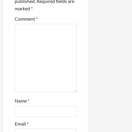
published.
Required fields are
marked
*
g
Comment
*
a
t
i
o
n
Name
*
Email
*