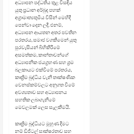
අධ්‍යාපන පද්ධතිය තුළ විසඳිය
යුතු ප්‍රධාන අර්බුද පහක්
අග්‍රාමාත්‍යතුමිය විසින් මෙහිදී
පෙන්වා දෙන ලදී. එනම්,
අධ්‍යාපන ආයතන අතර පවතින
පරතරය, සමාජ වගකීමෙන් යුතු
පුරවැසියන් බිහිකිරීමේ
අසමත්කම, කාන්තාවන්ගේ
අධ්‍යාපනික ජයග්‍රහණ සහ ශ්‍රම
බලකායට එක්වීමේ පරතරය,
කෘත්‍රිම බුද්ධිය වැනි තාක්ෂණික
වෙනස්කම්වලට අනුගත වීමේ
අවශ්‍යතාව සහ අධ්‍යාපනය
සහතික ලබාගැනීමේ
මෙවලමක් ලෙස සැලකීමයි.
කෘත්‍රිම බුද්ධියට මුහුණ දීමට
නම් ඩිජිටල් සාක්ෂරතාව සහ