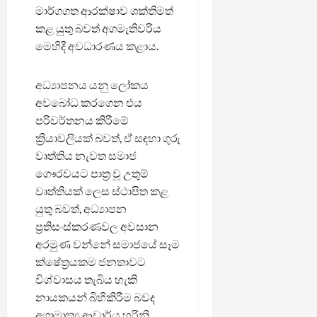
මාර්ගගත ආරක්ෂාව ශක්තිමත්
කළ යුතු බවත් අගමැතිවරිය
මෙහිදී අවධාරණය කළාය.
අධ්‍යාපනය යනු ලෝකය
අවබෝධ කරගෙන එය
පරිවර්තනය කිරීමේ
ක්‍රියාවලියක් බවත්, ඒ සඳහා ගුරු
වෘත්තිය නැවත සමාජ
ගෞරවයට පාත්‍ර වූ උතුම්
වෘත්තියක් ලෙස ස්ථාපිත කළ
යුතු බවත්, අධ්‍යාපන
ප්‍රතිසංස්කරණවල අවසාන
අරමුණ වන්නේ සමාජයේ සෑම
ක්ෂේත්‍රයකම ජනතාවට
විශ්වාසය තැබිය හැකි
නායකයන් බිහිකිරීම බවද
අග්‍රාමාත්‍ය ආචාර්ය හරිනි