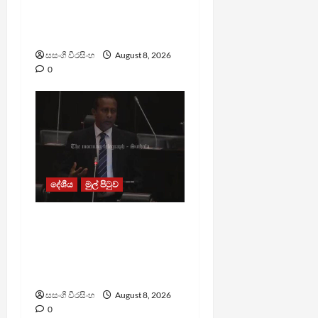
ඇමතිගෙන් විශේෂ
ප්‍රකාශයක්
සසංගි වීරසිංහ
August 8, 2026
0
දේශීය
මුල් පිටුව
පාර්ලිමේන්තු මන්ත්‍රී වැටුප
වැඩි කළාද ? – ආර්ථික
සංවර්ධන නි. ඇමති කරුණු
පහදයි
සසංගි වීරසිංහ
August 8, 2026
0