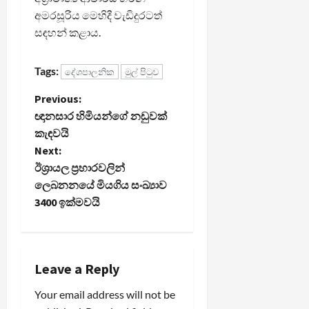
අමරසූරිය මෙහිදී වැඩිදුරටත්
සඳහන් කළාය.
Tags:
දේශපාලනික
මුල් පිටුව
P
Previous:
ඥානසාර හිමියන්ගේ නඩුවක්
o
කැඳවයි
Next:
s
ඊශ්‍රායල ප්‍රහාරවලින්
t
ලෙබනනයේ මියගිය සංඛ්‍යාව
3400 ඉක්මවයි
n
a
Leave a Reply
v
Your email address will not be
i