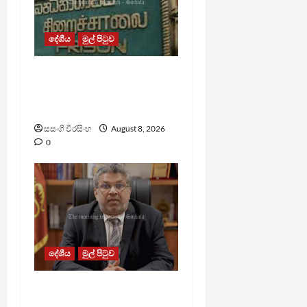
දේශීය
මුල් පිටුව
බන්ධනාගාර රුඳවියන්ගේ
ගැටලු සොයා බැලීමට
ඒකාබද්ධ යාන්ත්‍රණයක්
සසංගි වීරසිංහ
August 8, 2026
0
දේශීය
මුල් පිටුව
බන්ධනාගාරවල ඇතිවු
සිද්ධීන් ගැන අධිකරණ