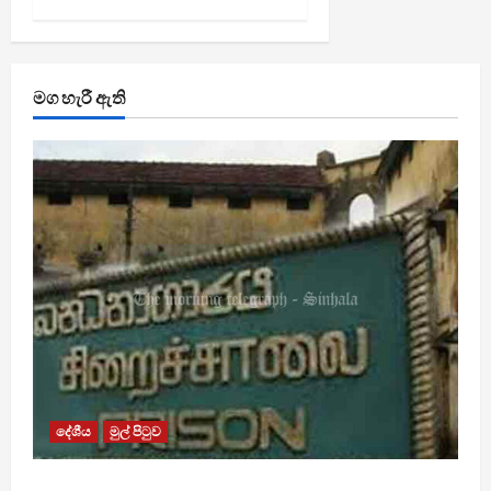
මග හැරී ඇති
දේශීය
මුල් පිටුව
බන්ධනාගාර රුඳවියන්ගේ ගැටලු සොයා බැලීමට