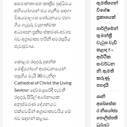
ඇමතිගෙන්
අසමානතා සහ කෘත්‍රිම බුද්ධිමය
විශේෂ
අභියෝගයන් ජය ගැනීම සඳහා
ප්‍රකාශයක්
විෂයමාලා සංශෝධනයට එහා
ගිය ගැඹුරු ව්‍යුහාත්මක
පාර්ලිමේන්
අධ්‍යාපන ප්‍රතිසංස්කරණ අවශ්‍ය
තු මන්ත්‍රී
බව අග්‍රාමාත්‍ය හරිනි අමරසූරිය
වැටුප වැඩි
පැවසුවාය.
කළාද ? –
ආර්ථික
කොළඹ රදගුරු දුෂන්ත
සංවර්ධන
රොද්‍රිගෝගේ ආරාධනයෙන්
නි. ඇමති
පසුගිය මැයි 30 වැනිදා
කරුණු
Cathedral of Christ the Living
පහදයි
Saviour දෙව්මැදුරේදී පැවති
ශානි
රදගුරු සිරිල් අබේනායක
අබේසේක
අනුස්මරණ දේශනයට
ර නියෝජ්‍ය
එක්වෙමින් අග්‍රාමාත්‍යවරිය මේ
පොලිස්පති
බව සඳහන් කළාය.
ධුරයට