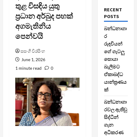
තුළ විසඳිය යුතු
RECENT
ප්‍රධාන අර්බුද පහක්
POSTS
අගමැතිනිය
බන්ධනාගා
පෙන්වයි
ර
රුඳවියන්
සසංගි වීරසිංහ
ගේ ගැටලු
සොයා
June 1, 2026
බැලීමට
1 minute read
0
ඒකාබද්ධ
යාන්ත්‍රණය
ක්
බන්ධනාගා
රවල ඇතිවු
සිද්ධීන්
ගැන
අධිකරණ