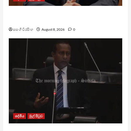
බන්ධනාගාරවල ඇතිවු සිද්ධීන් ගැන අධිකරණ
ඇමතිගෙන් විශේෂ ප්‍රකාශයක්
සසංගි වීරසිංහ
August 8, 2026
0
දේශීය
මුල් පිටුව