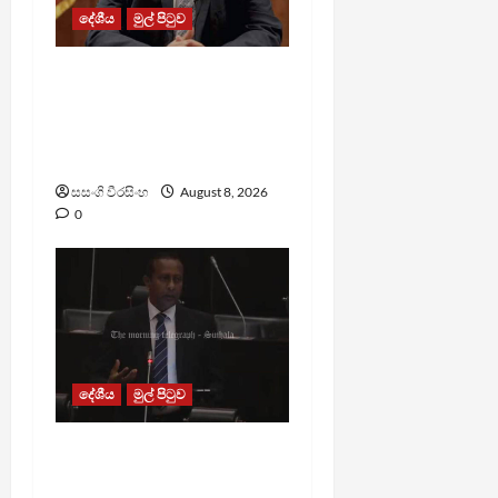
දේශීය
මුල් පිටුව
බන්ධනාගාරවල ඇතිවු
සිද්ධීන් ගැන අධිකරණ
ඇමතිගෙන් විශේෂ
ප්‍රකාශයක්
සසංගි වීරසිංහ
August 8, 2026
0
දේශීය
මුල් පිටුව
පාර්ලිමේන්තු මන්ත්‍රී වැටුප
වැඩි කළාද ? – ආර්ථික