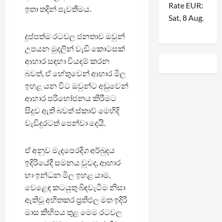
Rate
EUR
:
ඉතා තදින් පැවතීමය.
Sat, 8 Aug.
දුප්පත්ම රටවල ජනතාව ඔවුන්
උපයන මුදලින් වැඩි කොටසක්
ආහාර සඳහා වියදම් කරන
බවත්, ඒ හේතුවෙන් ආහාර මිල
ඉහළ යන විට ඔවුන්ට අඩුවෙන්
ආහාර පරිභෝජනය කිරීමට
සිදුව ඇති බවත් ස්කාව් මෙහිදි
වැඩිදුරටත් පෙන්වා දෙයි.
ඒ අනුව මැදපෙරදිග අර්බුදය
ඉදිරියේදී සමනය වුවද, ආහාර
හා ඉන්ධන මිල ඉහළ යාම,
වෙළෙඳ කටයුතු බිඳවැටීම නිසා
ඇතිවූ අහිතකර ප්‍රතිඵල මත ඉදිරි
මාස කිහිපය තුළ මෙම රටවල