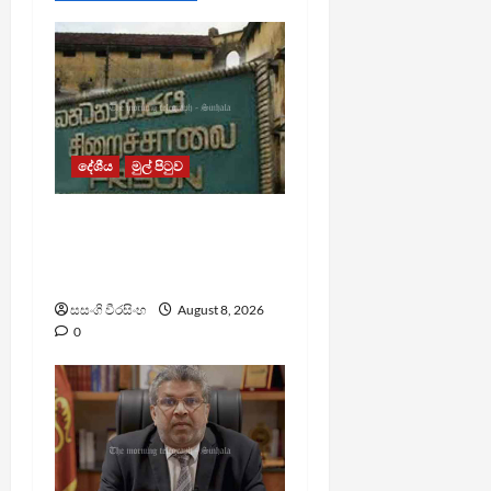
දේශීය
මුල් පිටුව
බන්ධනාගාර රුඳවියන්ගේ
ගැටලු සොයා බැලීමට
ඒකාබද්ධ යාන්ත්‍රණයක්
සසංගි වීරසිංහ
August 8, 2026
0