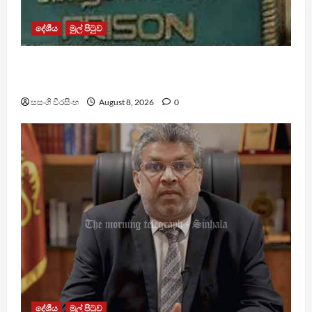
දේශීය
මුල් පිටුව
බන්ධනාගාර රුඳවියන්ගේ ගැටලු සොයා බැලීමට
ඒකාබද්ධ යාන්ත්‍රණයක්
සසංගි වීරසිංහ
August 8, 2026
0
දේශීය
මුල් පිටුව