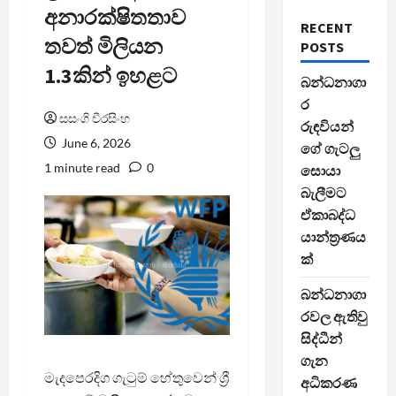
අනාරක්ෂිතතාව
RECENT
තවත් මිලියන
POSTS
1.3කින් ඉහළට
බන්ධනාගා
ර
සසංගි වීරසිංහ
රුඳවියන්
June 6, 2026
ගේ ගැටලු
1 minute read
0
සොයා
බැලීමට
ඒකාබද්ධ
යාන්ත්‍රණය
ක්
බන්ධනාගා
රවල ඇතිවු
සිද්ධීන්
ගැන
මැදපෙරදිග ගැටුම් හේතුවෙන් ශ්‍රී
අධිකරණ