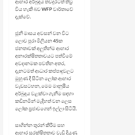
ආහාර අර්බුදය තවදුරටත් තීව්‍ර
විය හැකි බව WFP වාර්තාවේ
දැක්වේ.
ජූනි මාසය අවසන් වන විට
ලොව පුරා මිලියන 45ක
ජනතාවක් අලුතින්ම ආහාර
අනාරක්ෂිතතාවයට පත්වීමේ
අවදානමක පවතින අතර,
දැනටමත් ආධාර කප්පාදුවලට
මුහුණ දී සිටින ලෝක ආහාර
වැඩසටහන, මෙම මානුෂීය
අර්බුදය වළක්වා ගැනීම සඳහා
කඩිනමින් මැදිහත් වන ලෙස
ලෝක ප්‍රජාවගෙන් ඉල්ලා සිටියි.
සාගින්න තුරන් කිරීම සහ
ආහාර සුරක්ෂිතතාව වැඩි දියුණු