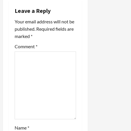
v
Leave a Reply
i
Your email address will not be
published.
Required fields are
g
marked
*
a
Comment
*
t
i
o
n
Name
*