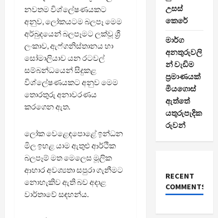
උසස්
නවතම විශ්ලේෂණයකට
කෙරේ
අනුව, ලෝකයටම බලපෑ මෙම
අර්බුදයෙන් බලපෑමට ලක්වූ ශ්‍රී
මාර්ග
ලංකාව, ඇෆ්ගනිස්තානය හා
අනතුරුවලි
සෝමාලියාව යන රටවල්
න් වැඩිම
සම්බන්ධයෙන් සිදුකළ
ප්‍රමාණයක්
විශ්ලේෂණයකට අනුව මෙම
මියගොස්
තොරතුරු අනාවරණය
ඇත්තේ
කරගෙන ඇත.
යතුරුපැදික
රුවන්
ලෝක වෙළෙඳපොළේ ඉන්ධන
මිල ඉහළ යාම ඇතුළු ආර්ථික
බලපෑම් මත මෙලෙස මූලික
ආහාර අවශ්‍යතා සපුරා ගැනීමට
RECENT
නොහැකිව ඇති බව අදාළ
COMMENTS
වාර්තාවේ සඳහන්ය.