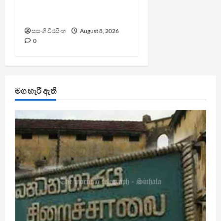
සංවර්ධන නි. ඇමති කරුණු
පහදයි
සසංගි වීරසිංහ
August 8, 2026
0
මග හැරී ඇති