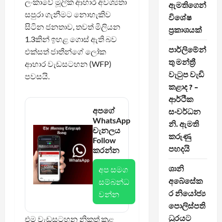
ලංකාවේ මූලික ආහාර අවශ්‍යතා
ඇමතිගෙන්
සපුරා ගැනීමට නොහැකිව
විශේෂ
සිටින ජනතාව, තවත් මිලියන
ප්‍රකාශයක්
1.3කින් ඉහළ ගොස් ඇති බව
පාර්ලිමේන්
එක්සත් ජාතීන්ගේ ලෝක
තු මන්ත්‍රී
ආහාර වැඩසටහන (WFP)
වැටුප වැඩි
පවසයි.
කළාද ? –
ආර්ථික
අපගේ
සංවර්ධන
WhatsApp
නි. ඇමති
චැනලය
කරුණු
Follow
පහදයි
කරන්න
ශානි
අප සමග
අබේසේක
සම්බන්ධ
ර නියෝජ්‍ය
වන්න
පොලිස්පති
ධුරයට
එම වැඩසටහන නිකුත් කළ