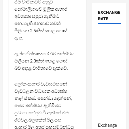
එම වාර්තාවට අනුව
සෝමාලියාවේ මූලික ආහාර
EXCHANGE
අවශ්‍යතා සපුරා ගැනීමට
RATE
නොහැකි ජනතාව තවත්
මිලියන 2.5කින් ඉහළ ගොස්
ඇත.
ඇෆ්ගනිස්තානයේ එම තත්ත්වය
මිලියන 2.3කින් ඉහළ ගොස්
බව අදාළ වාර්තාවේ දැක්වේ.
ලෝක ආහාර වැඩසටහනේ
වැඩබලන විධායක අධ්‍යක්ෂ
කාල් ස්කාව් පෙන්වා දෙන්නේ,
මෙම තත්ත්වය ඇතිවීමට
ප්‍රධාන හේතුව වී ඇත්තේ එම
රටවල බලශක්ති මිල සහ
Exchange
ආහාර මිල අතර සහසම්බන්ධය