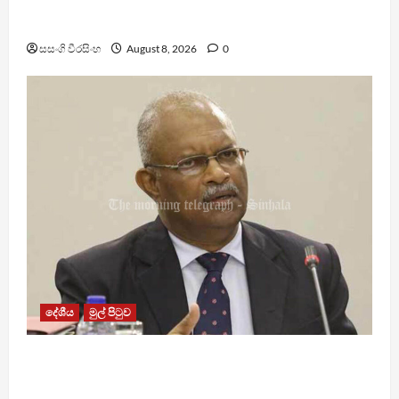
පාර්ලිමේන්තු මන්ත්‍රී වැටුප වැඩි කළාද ? – ආර්ථික
සංවර්ධන නි. ඇමති කරුණු පහදයි
සසංගි වීරසිංහ
August 8, 2026
0
දේශීය
මුල් පිටුව
ශානි අබේසේකර නියෝජ්‍ය පොලිස්පති ධුරයට උසස්
කෙරේ