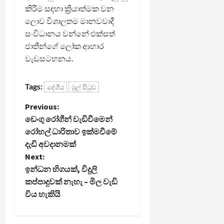
කිරීම සඳහා ක්‍රියාත්මක වන
ලොව විශාලතම මානවවාදී
සංවිධානය වන්නේ එක්සත්
ජාතීන්ගේ ලෝක ආහාර
වැඩසටහනය.
Tags:
දේශීය
මුල් පිටුව
P
Previous:
ඩෙංගු රෝගීන් වැඩිවීමෙන්
o
රෝහල් ධාරිතාව ඉක්මවීමේ
දැඩි අවදානමක්
s
Next:
t
ඉන්ධන හිගයක්, විදුලි
කප්පාදුවක් නැහැ – මිල වැඩි
n
විය හැකියි
a