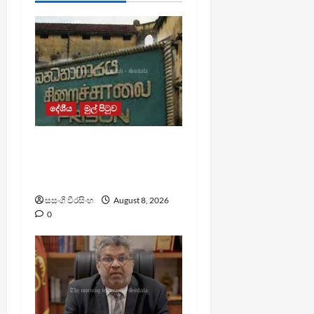
දේශීය
මුල් පිටුව
බන්ධනාගාර රුඳවියන්ගේ
ගැටලු සොයා බැලීමට
ඒකාබද්ධ යාන්ත්‍රණයක්
සසංගි වීරසිංහ
August 8, 2026
0