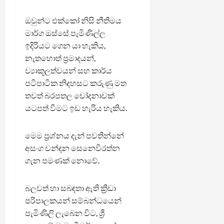
ඔවුන්ට එක්කෝ නිසි නීතිමය
මාර්ග ඔස්සේ පැමිණිල්ල
ඉදිරියට ගෙන යා හැකිය,
නැතහොත් ප්‍රමාදයන්,
ව්‍යාකූලත්වයන් සහ කාර්ය
පටිපාටික නිදහසට කරුණු මත
තවත් බරපතල චෝදනාවක්
යටපත් වීමට ඉඩ හැරිය හැකිය.
මෙම ප්‍රශ්නය දැන් පවතින්නේ
අසංග චන්දන සෙනෙවිරත්න
ගැන පමණක් නොවේ.
බලවත් හා සබඳතා ඇති ක්‍රීඩා
පරිපාලකයන් සම්බන්ධයෙන්
පැමිණිලි ලැබෙන විට, ශ්‍රී