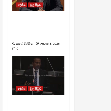
දේශීය
මුල් පිටුව
බන්ධනාගාරවල ඇතිවු
සිද්ධීන් ගැන අධිකරණ
ඇමතිගෙන් විශේෂ
ප්‍රකාශයක්
සසංගි වීරසිංහ
August 8, 2026
0
දේශීය
මුල් පිටුව
පාර්ලිමේන්තු මන්ත්‍රී වැටුප
වැඩි කළාද ? – ආර්ථික