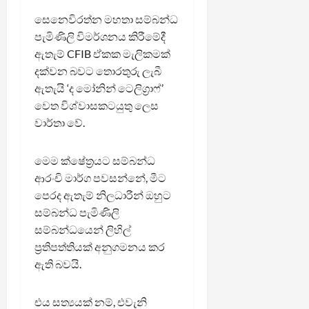
සෙනෙවිරත්න මහතා සම්බන්ධ
පැමිණිලි විමර්ශනය කිරීමේදී
ඇතැම් CFIB ඒකක මැලිකමක්
දක්වන බවට තොරතුරු ලැබී
ඇතැයි ‘ද මෝනින් ටෙලිග්‍රාෆ්’
වෙත විශ්වාසකටයුතු ලෙස
වාර්තා වේ.
මෙම ක්ෂේත්‍රයට සම්බන්ධ
ආරංචි මාර්ග පවසන්නේ, මීට
පෙරද ඇතැම් නිලධාරීන් ඔහුට
සම්බන්ධ පැමිණිලි
සම්බන්ධයෙන් ලිහිල්
ප්‍රතිපත්තියක් අනුගමනය කර
ඇති බවයි.
එය සත්‍යයක් නම්, එවැනි