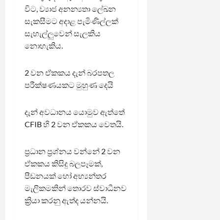
විට, ව්‍යාජ අනන්‍යතා ලේඛන
සැකසීමට අදාළ පැමිණිල්ලක්
සැහැල්ලුවෙන් සැලකිය
නොහැකිය.
2 වන ඒකකය දැන් බරපතල
පරීක්ෂණයකට මුහුණ දෙයි
දැන් අවධානය යොමුව ඇත්තේ
CFIB හි 2 වන ඒකකය වෙතයි.
ප්‍රධාන ප්‍රශ්නය වන්නේ 2 වන
ඒකකය කිසිදු බලපෑමක්,
පීඩනයක් හෝ අභ්‍යන්තර
මැලිකමකින් තොරව ස්වාධීනව
ක්‍රියා කරනු ඇත්ද යන්නයි.