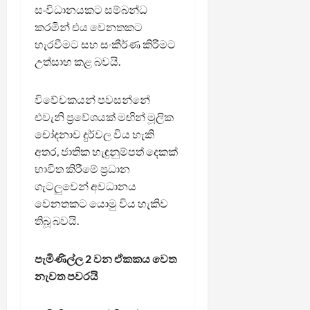
සංවිධානයකට සම්බන්ධ
කරමින් එය වෙනතකට
හැරවීමට සහ සංකීර්ණ කිරීමට
උත්සාහ කළ බවයි.
විවේචකයන් පවසන්නේ
එවැනි ප්‍රවේශයක් මඟින් මූලික
චෝදනාව දුර්වල විය හැකි
අතර, ජාතික හැඳුනුම්පත් දෙකක්
භාවිත කිරීමේ ප්‍රධාන
ගැටලුවෙන් අවධානය
වෙනතකට යොමු විය හැකිව
තිබූ බවයි.
පැමිණිල්ල 2 වන ඒකකය වෙත
නැවත පවරයි