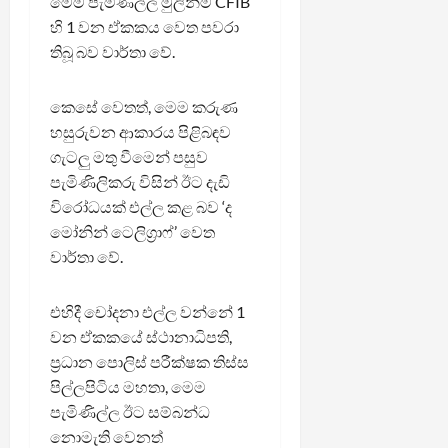
මෙම පැමිණිල්ල මුලින්ම CFIB
හි 1 වන ඒකකය වෙත පවරා
තිබූ බව වාර්තා වේ.
කෙසේ වෙතත්, මෙම කරුණ
හසුරුවන ආකාරය පිළිබඳව
ගැටලු මතු වීමෙන් පසුව
පැමිණිලිකරු විසින් ඊට දැඩි
විරෝධයක් එල්ල කළ බව ‘ද
මෝනින් ටෙලිග්‍රාෆ්’ වෙත
වාර්තා වේ.
එහිදී චෝදනා එල්ල වන්නේ 1
වන ඒකකයේ ස්ථානාධිපති,
ප්‍රධාන පොලිස් පරීක්ෂක තිස්ස
පිල්ලපිටිය මහතා, මෙම
පැමිණිල්ල ඊට සම්බන්ධ
නොමැති වෙනත්