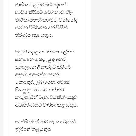
ජාතික හැඳුනුම්පත් දෙකක්
භාවිත කිරීමේ චෝදනාව නිල
වාර්තා මඟින් තහවුරු වන්නේද
යන්න විමර්ශකයන් විසින්
තීරණය කළ යුතුය.
ඔවුන් අදාළ අනන්‍යතා ලේඛන
සත්‍යාපනය කළ යුතු අතර,
පුද්ගලයන් ලියාපදිංචි කිරීමේ
දෙපාර්තමේන්තුවෙන්
තොරතුරු ලබාගෙන, අවශ්‍ය
සියලු ප්‍රකාශ සටහන් කර,
කරුණු විනිවිදභාවයකින් යුතුව
අධිකරණයට වාර්තා කළ යුතුය.
සාක්ෂි පවතී නම් සැකකරුවන්
ඉදිරිපත් කළ යුතුය