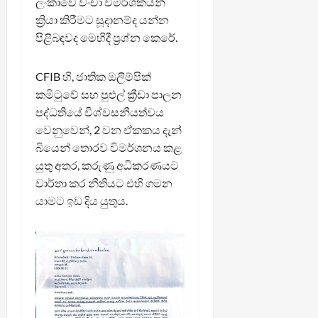
ලංකාවේ වංචා විමර්ශකයන්
ක්‍රියා කිරීමට සූදානම්ද යන්න
පිළිබඳවද මෙහිදී ප්‍රශ්න කෙරේ.
CFIB හි, ජාතික ඔලිම්පික්
කමිටුවේ සහ පුළුල් ක්‍රීඩා පාලන
පද්ධතියේ විශ්වසනීයත්වය
වෙනුවෙන්, 2 වන ඒකකය දැන්
බියෙන් තොරව විමර්ශනය කළ
යුතු අතර, කරුණු අධිකරණයට
වාර්තා කර නීතියට එහි ගමන
යාමට ඉඩ දිය යුතුය.