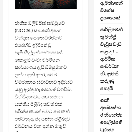
ඇමතිගෙන්
විශේෂ
ප්‍රකාශයක්
ජාතික ඔලිම්පික් කමිටුවේ
පාර්ලිමේන්
(NOCSL) සභාපති අසංග
තු මන්ත්‍රී
චන්දන සෙනෙවිරත්නට
වැටුප වැඩි
එරෙහිව ඉදිරිපත් වූ
කළාද ? –
පැමිණිල්ලක් හේතුවෙන්
ආර්ථික
කොළඹ වංචා විමර්ශන
සංවර්ධන
කාර්යාංශය දැඩි විමසුමකට
නි. ඇමති
ලක්ව ඇති අතර, මෙම
කරුණු
විමර්ශනය ස්වාධීනව ඉදිරියට
පහදයි
යනු ඇත්ද නැතහොත් වගවීම,
විනිවිදභාවය සහ සමාන
ශානි
යුක්තිය පිළිබඳ තවත් එක්
අබේසේක
පරීක්ෂණයක් බවට පමණක්
ර නියෝජ්‍ය
පත්වනු ඇත්ද යන්න පිළිබඳව
පොලිස්පති
වර්ධනය වන ප්‍රශ්න මතු වී
ධුරයට