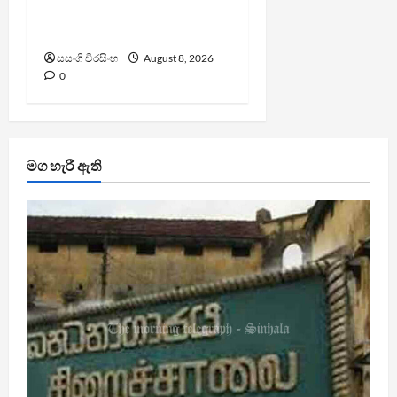
සංවර්ධන නි. ඇමති කරුණු
පහදයි
සසංගි වීරසිංහ
August 8, 2026
0
මග හැරී ඇති