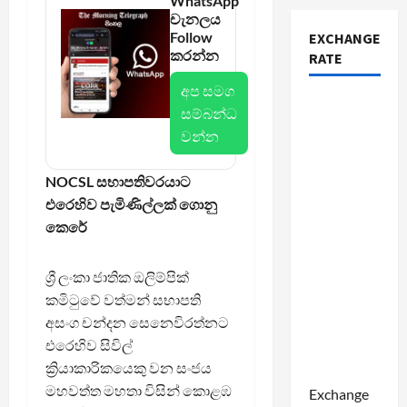
WhatsApp
චැනලය
Follow
EXCHANGE
කරන්න
RATE
අප සමග
සම්බන්ධ
වන්න
NOCSL සභාපතිවරයාට
එරෙහිව පැමිණිල්ලක් ගොනු
කෙරේ
ශ්‍රී ලංකා ජාතික ඔලිම්පික්
කමිටුවේ වත්මන් සභාපති
අසංග චන්දන සෙනෙවිරත්නට
එරෙහිව සිවිල්
ක්‍රියාකාරිකයෙකු වන සංජය
මහවත්ත මහතා විසින් කොළඹ
Exchange