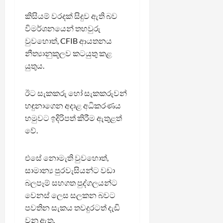
කිසියම් වරදක් සිදුව ඇති බව
විමර්ශනයෙන් තහවුරු
වුවහොත්, CFIB ආයතනය
නීත්‍යානුකූලව කටයුතු කළ
යුතුය.
ඊට සැකකරු හෝ සැකකරුවන්
හඳුනාගෙන අදාළ අධිකරණය
හමුවට ඉදිරිපත් කිරීම ඇතුළත්
වේ.
එසේ නොමැති වුවහොත්,
සාමාන්‍ය පුරවැසියන්ට වඩා
බලපෑම් සහගත පුද්ගලයන්ට
වෙනස් ලෙස සලකන බවට
පවතින සැකය තවදුරටත් දැඩි
වනු ඇත.