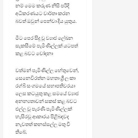
නම් මෙම කරුණ නිසි පරිදි
අධිකරණයට වාර්තා කරන
බවත් ඔවුන් පෙන්වා දිය යුතුය.
මීට පෙර සිදු වූ ව්‍යාජ ලේඛන
සැකසීමේ පැමිණිල්ලක් යටපත්
කළ බවට චෝදනා
වත්මන් පැමිණිල්ල හේතුවෙන්,
සෙනෙවිරත්න මහතා ශ්‍රී ලංකා
රග්බි සංගමයේ සභාපතිවරයා
ලෙස කටයුතු කළ සමයේ ව්‍යාජ
අනන්‍යතාවන් සකස් කළ බවට
එල්ල වූ පැරණි පැමිණිල්ලක්
හැසිරවූ ආකාරය පිළිබඳවද
නැවතත් කනස්සල්ල මතු වී
තිබේ.