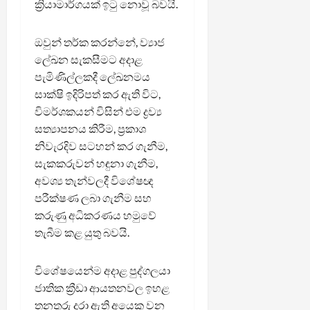
ක්‍රියාමාර්ගයක් ඉටු නොවූ බවයි.
ඔවුන් තර්ක කරන්නේ, ව්‍යාජ
ලේඛන සැකසීමට අදාළ
පැමිණිල්ලකදී ලේඛනමය
සාක්ෂි ඉදිරිපත් කර ඇති විට,
විමර්ශකයන් විසින් එම ද්‍රව්‍ය
සත්‍යාපනය කිරීම, ප්‍රකාශ
නිවැරදිව සටහන් කර ගැනීම,
සැකකරුවන් හඳුනා ගැනීම,
අවශ්‍ය තැන්වලදී විශේෂඥ
පරීක්ෂණ ලබා ගැනීම සහ
කරුණු අධිකරණය හමුවේ
තැබීම කළ යුතු බවයි.
විශේෂයෙන්ම අදාළ පුද්ගලයා
ජාතික ක්‍රීඩා ආයතනවල ඉහළ
තනතුරු දරා ඇති අයෙකු වන