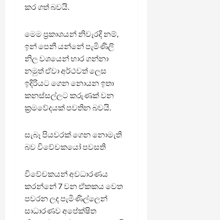
කර ගත් බවයි.
මෙම ප්‍රකාශයන් නිවැරදි නම්,
ඉන් පෙනී යන්නේ පැමිණිලි
නිල වශයෙන් භාර ගන්නා
නමුත් ඒවා අර්ථවත් ලෙස
ඉදිරියට ගෙන නොයන ඉතා
කනස්සල්ලට කරුණක් වන
ක්‍රමවේදයක් පවතින බවයි.
සැබෑ පියවරක් ගෙන නොමැති
බව විවේචකයෝ පවසති
විවේචකයන් අවධාරණය
කරන්නේ 7 වන ඒකකය වෙත
පවරන ලද පැමිණිල්ලෙන්
සාධාරණව අපේක්ෂිත