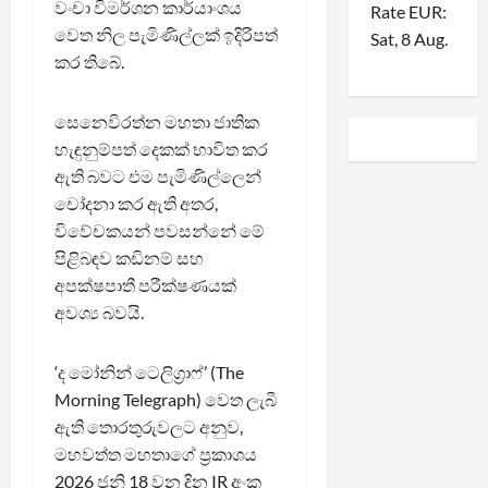
වංචා විමර්ශන කාර්යාංශය
Rate
EUR
:
වෙත නිල පැමිණිල්ලක් ඉදිරිපත්
Sat, 8 Aug.
කර තිබේ.
සෙනෙවිරත්න මහතා ජාතික
හැඳුනුම්පත් දෙකක් භාවිත කර
ඇති බවට එම පැමිණිල්ලෙන්
චෝදනා කර ඇති අතර,
විවේචකයන් පවසන්නේ මේ
පිළිබඳව කඩිනම් සහ
අපක්ෂපාතී පරීක්ෂණයක්
අවශ්‍ය බවයි.
‘ද මෝනින් ටෙලිග්‍රාෆ්’ (The
Morning Telegraph) වෙත ලැබී
ඇති තොරතුරුවලට අනුව,
මහවත්ත මහතාගේ ප්‍රකාශය
2026 ජූනි 18 වන දින IR අංක