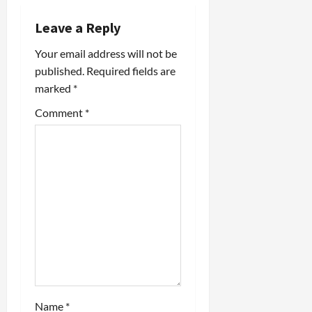
v
i
Leave a Reply
Your email address will not be
g
published.
Required fields are
a
marked
*
t
Comment
*
i
o
n
Name
*