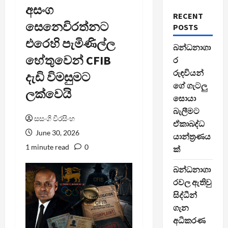
අසංග
RECENT
සෙනෙවිරත්නට
POSTS
එරෙහි පැමිණිල්ල
බන්ධනාගා
හේතුවෙන් CFIB
ර
රුඳවියන්
දැඩි විමසුමට
ගේ ගැටලු
ලක්වෙයි
සොයා
බැලීමට
සසංගි වීරසිංහ
ඒකාබද්ධ
June 30, 2026
යාන්ත්‍රණය
1 minute read
0
ක්
බන්ධනාගා
රවල ඇතිවු
සිද්ධීන්
ගැන
අධිකරණ