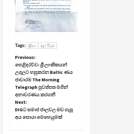
Tags:
ක්‍රීඩා
මුල් පිටුව
P
Previous:
හෙළිදරව්ව: ශ්‍රී ලාංකිකයන්
o
උගුලට හසුකරන Baltic ණය
ජාවාරම The Morning
s
Telegraph පුවත්පත මගින්
t
අනාවරණය කරගනී
Next:
n
DIGට සමාජ ජාලවල මඩ ගැසූ
අය සොයා මෙහෙයුමක්
a