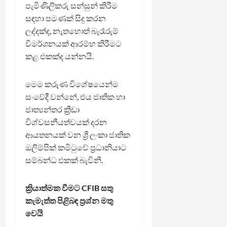
පැමිණිලිකරු සන්සුන් කිරීම
සඳහා පමණක් සිදු කරන
ලද්දක්ද, නැතහොත් බැරෑරුම්
විමර්ශනයක් ආරම්භ කිරීමට
කළ එකක්ද යන්නයි.
මෙම කරුණ විශේෂයෙන්ම
සංවේදී වන්නේ, එය ජාතික හා
ජාත්‍යන්තර ක්‍රීඩා
විශ්වසනීයත්වයක් දරන
ආයතනයක් වන ශ්‍රී ලංකා ජාතික
ඔලිම්පික් කමිටුවේ ප්‍රධානියාට
සම්බන්ධ එකක් බැවිනි.
ක්‍රියාත්මක වීමට CFIB සතු
කැමැත්ත පිළිබඳ ප්‍රශ්න මතු
වෙයි