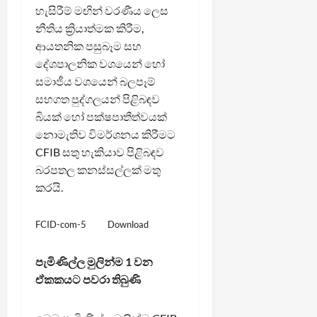
හැසිරීම් මඟින් වරණීය ලෙස
නීතිය ක්‍රියාත්මක කිරීම,
ආයතනික පසුබෑම සහ
දේශපාලනික වශයෙන් හෝ
සමාජීය වශයෙන් බලපෑම්
සහගත පුද්ගලයන් පිළිබඳව
බියක් හෝ පක්ෂපාතීත්වයක්
නොමැතිව විමර්ශනය කිරීමට
CFIB සතු හැකියාව පිළිබඳව
බරපතල කනස්සල්ලක් මතු
කරයි.
FCID-com-5
Download
පැමිණිල්ල මුලින්ම 1 වන
ඒකකයට පවරා තිබුණි