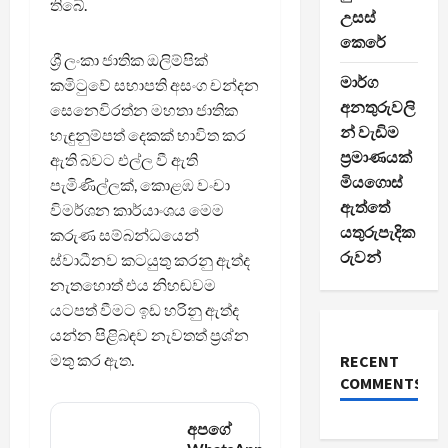
තිබේ.
උසස්
කෙරේ
ශ්‍රී ලංකා ජාතික ඔලිම්පික්
මාර්ග
කමිටුවේ සභාපති අසංග චන්දන
අනතුරුවලි
සෙනෙවිරත්න මහතා ජාතික
න් වැඩිම
හැඳුනුම්පත් දෙකක් භාවිත කර
ප්‍රමාණයක්
ඇති බවට එල්ල වී ඇති
මියගොස්
පැමිණිල්ලක්, කොළඹ වංචා
ඇත්තේ
විමර්ශන කාර්යාංශය මෙම
යතුරුපැදික
කරුණ සම්බන්ධයෙන්
රුවන්
ස්වාධීනව කටයුතු කරනු ඇත්ද
නැතහොත් එය නිහඬවම
යටපත් වීමට ඉඩ හරිනු ඇත්ද
යන්න පිළිබඳව නැවතත් ප්‍රශ්න
මතු කර ඇත.
RECENT
COMMENTS
අපගේ