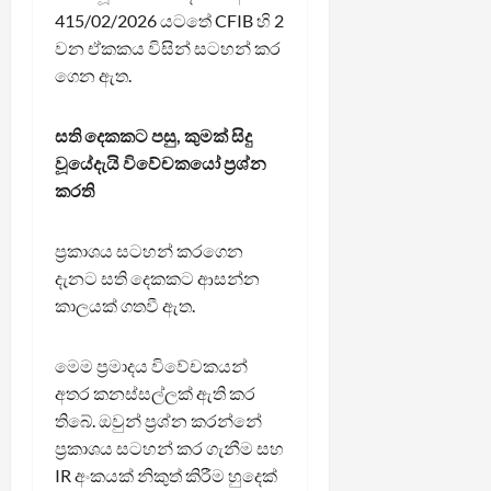
415/02/2026 යටතේ CFIB හි 2
වන ඒකකය විසින් සටහන් කර
ගෙන ඇත.
සති දෙකකට පසු, කුමක් සිදු
වූයේදැයි විවේචකයෝ ප්‍රශ්න
කරති
ප්‍රකාශය සටහන් කරගෙන
දැනට සති දෙකකට ආසන්න
කාලයක් ගතවී ඇත.
මෙම ප්‍රමාදය විවේචකයන්
අතර කනස්සල්ලක් ඇති කර
තිබේ. ඔවුන් ප්‍රශ්න කරන්නේ
ප්‍රකාශය සටහන් කර ගැනීම සහ
IR අංකයක් නිකුත් කිරීම හුදෙක්