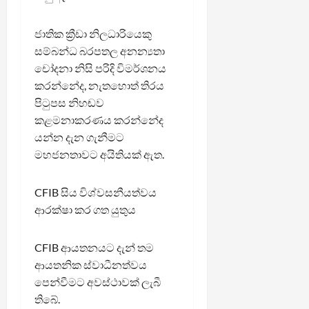
ජාතික ක්‍රීඩා නිලධාරියෙකු
සම්බන්ධ බරපතල අනන්‍යතා
චෝදනා නිසි පරිදි විමර්ශනය
කරන්නේද, නැතහොත් තිරය
පිටුපස නිහඬව
කළමනාකරණය කරන්නේද
යන්න දැන ගැනීමට
මහජනතාවට අයිතියක් ඇත.
CFIB සිය විශ්වසනීයත්වය
ආරක්ෂා කර ගත යුතුය
CFIB ආයතනයට දැන් තම
ආයතනික ස්වාධීනත්වය
පෙන්වීමට අවස්ථාවක් ලැබී
තිබේ.