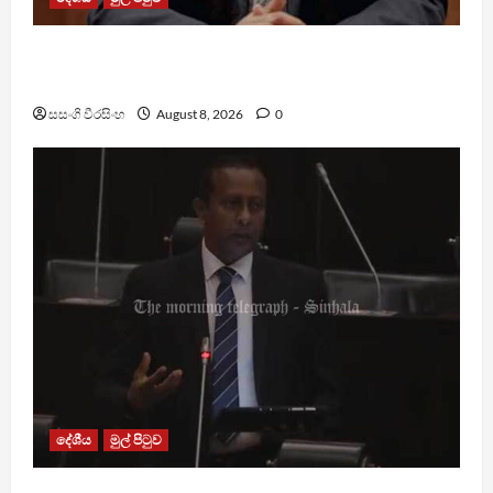
බන්ධනාගාරවල ඇතිවු සිද්ධීන් ගැන අධිකරණ
ඇමතිගෙන් විශේෂ ප්‍රකාශයක්
සසංගි වීරසිංහ
August 8, 2026
0
දේශීය
මුල් පිටුව