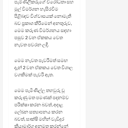
පැමිණිලිකරුගේ විරෝධතා සහ
මුල් විමර්ශන හැසිරවීම
පිළිබඳව විශ්වාසයක් නොමැති
බව ප්‍රකාශ කිරීමෙන් අනතුරුව,
මෙම කරුණ විමර්ශනය සඳහා
පසුව 2 වන ඒකකය වෙත
නැවත පවරන ලදී.
මෙම නැවත පැවරීමත් සමඟ
දැන් 2 වන ඒකකය වෙත විශාල
වගකීමක් පැවරී ඇත.
මෙම පැමිණිල්ල තහවුරු වූ
කරුණු මත පමණක් පදනම්ව
පරීක්ෂා කරන බවත්, අදාළ
ලේඛන සත්‍යාපනය කරන
බවත්, සාක්ෂි මඟින් වැඩිදුර
ක්‍රියාමාර්ග අනුමත කරන්නේ