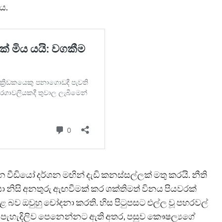
ය.
ීඩියෝ දර්ශන මඟින් දැඩි කනස්සල්ලක් මතු කරයි. නීති
ුවරයා නිසි අනතුරු ඇඟවීමක් කර ශක්තිමත් විනය පියවරක්
 බව ඔවුහු චෝදනා කරති. හිස පිටුපසට එල්ල වූ පහරවල්
 එහි පැහැදිලිව පෙනෙන්නට ඇති අතර, පසුව කෞෂල්‍යගේ