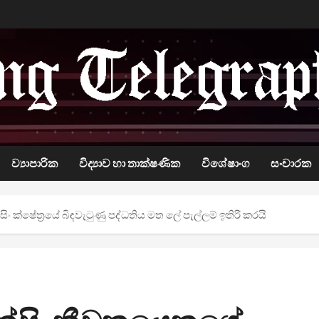
ව්‍යාපාරික
විද්‍යාව හා තාක්ෂණික
විශේෂාංග
සංචාරක
සිං ක්ෂේත්‍රයේ බිඳවැටුණු පද්ධතිය මත ලේ පැල්ලම් ඉතිරි කරයි