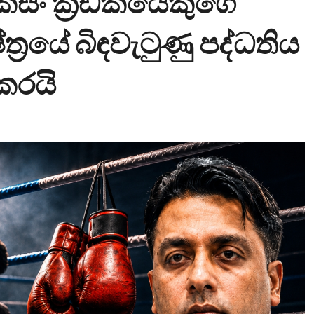
ොක්සිං ක්‍රීඩකයෙකුගේ
‍රයේ බිඳවැටුණු පද්ධතිය
 කරයි