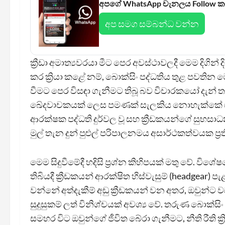
අපගේ WhatsApp චැනලය Follow 
අප සමග සම්බන්ධ වන්න
ක්‍රීඩා අමාත්‍යවරයා මීට පෙර අවස්ථාවලදී මෙම දිග
කර ක්‍රියා කළේ නම්, බොක්සිං පද්ධතිය තුළ පවතින 
වීමට පෙර විසඳා ගැනීමට තිබූ බව විචාරකයෝ දැන් 
ඛේදවාචකයක් ලෙස පමණක් සැලකිය නොහැක්කේ එබ
ආරක්ෂක පද්ධති දුර්වල වූ සහ ක්‍රීඩකයන්ගේ සු
මුල් තැන දුන් පුළුල් පරිපාලනමය අසාර්ථකත්වයක ප
මෙම සිදුවීමේදී හදිසි ප්‍රශ්න කිහිපයක් මතු වේ. 
තිබියදී ක්‍රීඩකයන් ආරක්ෂිත හිස්වැසුම් (headge
වන්නේ අත්දැකීම් අඩු ක්‍රීඩකයන් වන අතර, ඔවුන්ට
සුදුසුකම් ලත් විනිශ්චයක් අවශ්‍ය වේ. තරුණ බොක්සි
සමහර විට ඔවුන්ගේ ජීවිත බේරා ගැනීමට, නීති රීති