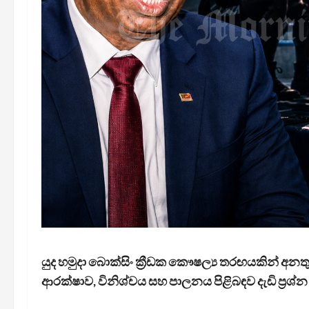
යුද හමුදා බොක්සිං ක්‍රීඩක කෞෂල්‍ය තරඟයකින් අනතුර
ආරක්ෂාව, විනිශ්චය සහ පාලනය පිළිබඳව දැඩි ප්‍රශ්න 