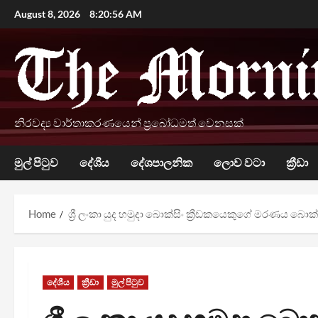
Skip
August 8, 2026
8:20:57 AM
to
content
නිරවද්‍ය වාර්තාකරණයෙන් ප්‍රබෝධමත් වෙනසක්
මුල් පිටුව
දේශීය
දේශපාලනික
ලොව වටා
ක්‍රීඩා
Home
ශ්‍රී ලංකා යුද හමුදා බොක්සිං ක්‍රීඩකයෙකුගේ මරණය බොක්
දේශීය
ක්‍රීඩා
මුල් පිටුව