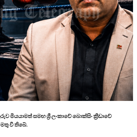
ුව මියයාමත් සමඟ ශ්‍රී ලංකාවේ බොක්සිං ක්‍රීඩාවේ
මතු වී තිබේ.