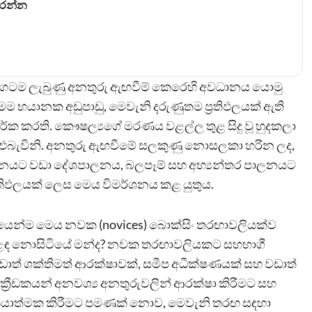
කරන්න
ින් දිගටම ලැබුණු අනතුරු ඇඟවීම් කෙරෙහි අවධානය යොමු
මෙම භයානක අඩුපාඩු, මෙවැනි දරුණුතම ප්‍රතිඵලයක් ඇති
තර්ක කරති. කෞෂල්‍යගේ මරණය වළල්ල තුළ සිදු වූ හුදකලා
ැවිනි. අනතුරු ඇඟවීමේ සලකුණු නොසලකා හරින ලද,
භසාධනයට වඩා දේශපාලනය, බලපෑම් සහ අභ්‍යන්තර පාලනයට
්‍රතිඵලයක් ලෙස මෙය විමර්ශනය කළ යුතුය.
විශේෂයෙන්ම මෙය නවක (novices) බොක්සිං තරඟාවලියක්ව
ar) පැළඳ නොසිටියේ මන්ද? නවක තරඟාවලියකට සහභාගී
 වඩාත් ශක්තිමත් ආරක්ෂාවක්, සමීප අධීක්ෂණයක් සහ වඩාත්
ං ක්‍රීඩකයන් අනවශ්‍ය අනතුරුවලින් ආරක්ෂා කිරීමට සහ
 ක්‍රියාත්මක කිරීමට පමණක් නොව, මෙවැනි තරඟ සඳහා