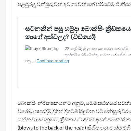
පළපුරුදු විනිසුරුවන් අවශ්‍ය වන්නේ හරියටම ඒ නිසා
බොක්සිං නිරීක්ෂකයන්ට අනුව, මෙම තරඟයේ පවතින ව
විරෝධී පහරදීම් දිගින් දිගටම සිදු වන විට විනිසුර
ගන්නවා වෙනුවට, ක්‍රීඩකයාට අවවාදයක් පමණක් කළ
(blows to the back of the head) කිහිප වතාවක්ම