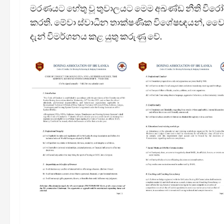
මරණයට හේතු වූ තුවාලයට මෙම අඛණ්ඩ නීති විරෝධ
කරති. මේවා ස්වාධීන තාක්ෂණික විශේෂඥයන්, වෛද්
දැන් විමර්ශනය කළ යුතු කරුණු වේ.