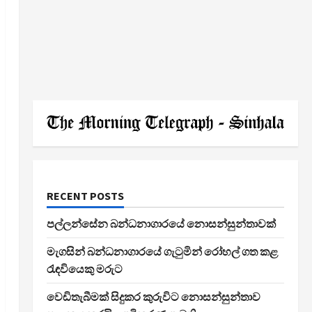
RECENT POSTS
පල්ලන්සේන බන්ධනාගාරයේ නොසන්සුන්තාවක්
මැගසින් බන්ධනාගාරයේ ගැටුමින් රෝහල් ගත කළ
රැඳවියෙකු මරුට
වෙඩිතැබීමක් සිදුකර කුරුවිට නොසන්සුන්තාව