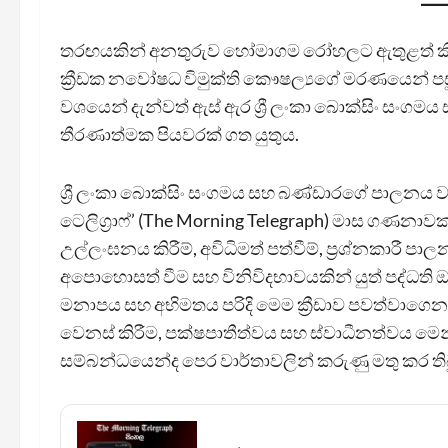
තරඟයකින් අනතුරුව හෝමාගම රෝහලට ඇතුළත් කිරීමෙන් 
ක්‍රීඩක නවෝෂධ විමුක්ති කෞෂල්‍යගේ මරණයෙන් පසුව
වශයෙන් දැන්වත් ඇස් ඇර ශ්‍රී ලංකා බොක්සිං සංගම
තීරණාත්මක පියවරක් ගත යුතුය.
ශ්‍රී ලංකා බොක්සිං සංගමය සහ බණ්ඩාරගේ පාලනය ව
ටෙලිග්‍රාෆ්’ (The Morning Telegraph) මාස ගණනාවක ස
උල්ලංඝනය කිරීම්, අවිධිමත් පත්වීම්, ප්‍රශ්නකාරී පාලන
අපොහොසත් වීම සහ විනිවිදභාවයකින් යුත් පද්ධති 
මනාපය සහ අභිමතය පරිදි මෙම ක්‍රීඩාව පවත්වාගෙ
වෙනස් කිරීම, පක්ෂපාතීත්වය සහ ස්වාධීනත්වය මෙන්ම ස
සම්බන්ධයෙන්ද පෙර වාර්තාවලින් කරුණු මතු කර ති