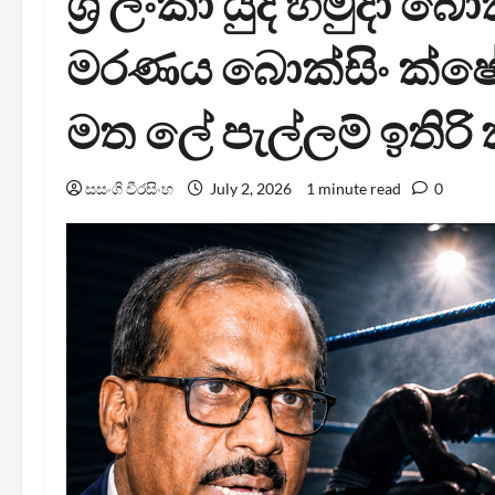
ශ්‍රී ලංකා යුද හමුදා බ
මරණය බොක්සිං ක්ෂේත්
මත ලේ පැල්ලම් ඉතිරි
සසංගි වීරසිංහ
July 2, 2026
1 minute read
0