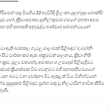
පසු මියගිය 22 හැවිරිදි ශ්‍රී ලංකා යුද හමුදා බොක්සිං
 හෝ, ක්‍රීඩා අමාත්‍ය සුනිල් කුමාර ගමගේ මහතා අවම
ය සහ එහි සභාපති අනුරුද්ධ බණ්ඩාර සම්බන්ධයෙන්
ටා ඇති බරපතල ගැටලු මාලාවක් පිළිබඳව ‘ද මෝනිං
ිට වාර්තා කර ඇත. අක්‍රමවත් පාලනය, ක්‍රීඩා නීති
 ක්‍රම, මූල්‍ය මතභේද, අමාත්‍යාංශ උපදෙස් පිළිපැදීමට
ඔස්සේ ක්‍රියාත්මක වීම වෙනුවට එහි සභාපතිවරයාගේ
න යන බවට වන චෝදනා මීට ඇතුළත් විය. විනිශ්චයන්
ුදුසුකම් පිළිබඳව ප්‍රශ්න මතු වූ නිලධාරීන් භාවිත කිරීම
බුණි.