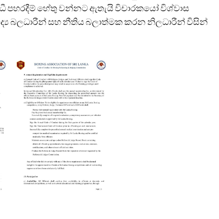
ී පහරදීම් හේතු වන්නට ඇතැයි විචාරකයෝ විශ්වාස
‍ය බලධාරීන් සහ නීතිය බලාත්මක කරන නිලධාරීන් විසින්