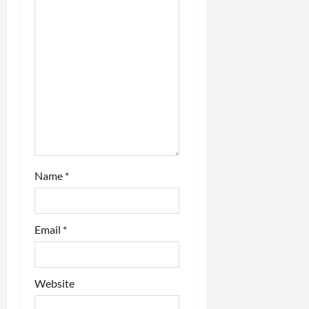
i
o
n
Name
*
Email
*
Website