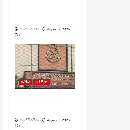
පල්ලන්සේන
බන්ධනාගාරයේ
නොසන්සුන්තාවක්
සසංගි වීරසිංහ
August 7, 2026
0
දේශීය
මුල් පිටුව
මැගසින් බන්ධනාගාරයේ
ගැටුමින් රෝහල් ගත කළ
රැඳවියෙකු මරුට
සසංගි වීරසිංහ
August 7, 2026
0