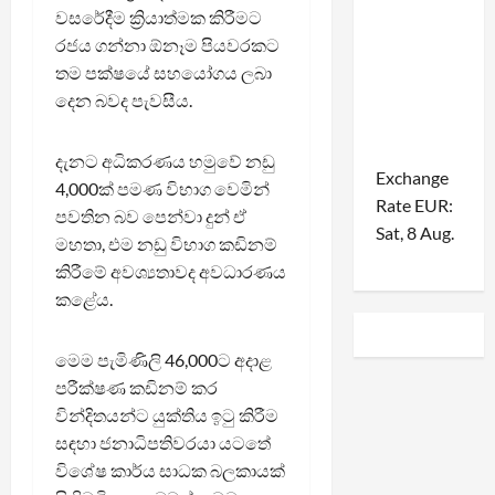
වසරේදීම ක්‍රියාත්මක කිරීමට
රජය ගන්නා ඕනෑම පියවරකට
තම පක්ෂයේ සහයෝගය ලබා
දෙන බවද පැවසීය.
දැනට අධිකරණය හමුවේ නඩු
Exchange
4,000ක් පමණ විභාග වෙමින්
Rate
EUR
:
පවතින බව පෙන්වා දුන් ඒ
Sat, 8 Aug.
මහතා, එම නඩු විභාග කඩිනම්
කිරීමේ අවශ්‍යතාවද අවධාරණය
කළේය.
මෙම පැමිණිලි 46,000ට අදාළ
පරීක්ෂණ කඩිනම් කර
වින්දිතයන්ට යුක්තිය ඉටු කිරීම
සඳහා ජනාධිපතිවරයා යටතේ
විශේෂ කාර්ය සාධක බලකායක්