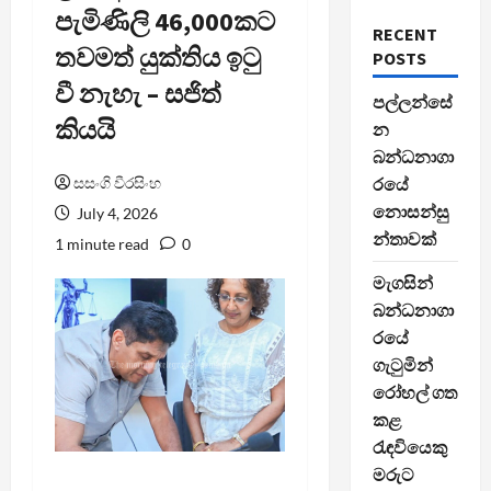
පැමිණිලි 46,000කට
RECENT
තවමත් යුක්තිය ඉටු
POSTS
වී නැහැ – සජිත්
පල්ලන්සේ
කියයි
න
බන්ධනාගා
සසංගි වීරසිංහ
රයේ
නොසන්සු
July 4, 2026
න්තාවක්
1 minute read
0
මැගසින්
බන්ධනාගා
රයේ
ගැටුමින්
රෝහල් ගත
කළ
රැඳවියෙකු
මරුට