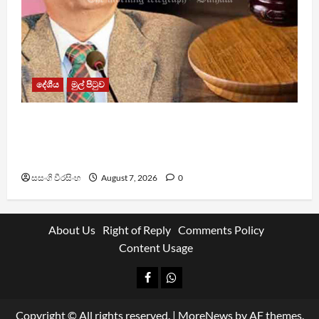
දේශීය
මුල් පිටුව
රවී සෙනෙවිරත්නට එරෙහි නඩුවක් ඉදිරියට
පවත්වාගෙන යාම වළක්වාලමින් අතුරු තහනම්
නියෝගයක්
සසංගි වීරසිංහ
August 7, 2026
0
About Us
Right of Reply
Comments Policy
Content Usage
Facebook
Whatsapp
Copyright © All rights reserved.
|
MoreNews
by AF themes.