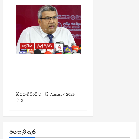
දේශීය
මුල් පිටුව
වෙඩිතැබීමක් සිදුකර
කුරුවිට නොසන්සුන්තාව
පාලනය කරයි – අධිකරණ
ඇමති
සසංගි වීරසිංහ
August 7, 2026
0
මග හැරී ඇති