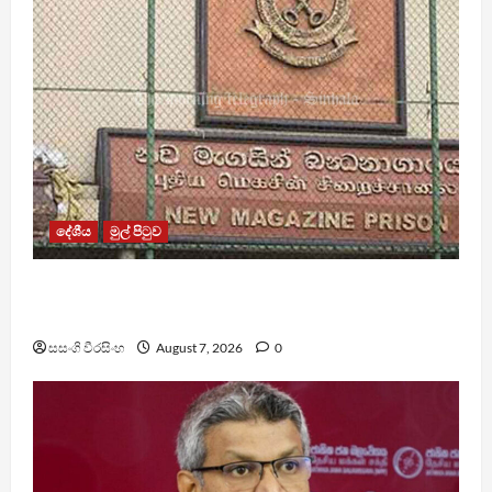
දේශීය
මුල් පිටුව
මැගසින් බන්ධනාගාරයේ ගැටුමින් රෝහල් ගත කළ
රැඳවියෙකු මරුට
සසංගි වීරසිංහ
August 7, 2026
0