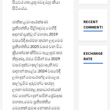
පියවර ගත යුතු බවද ඔහු කියා
සිටියේය.
RECENT
ජාතික ළමා ආරක්ෂණ
COMMENTS
ප්‍රතිපත්තිය පිළිබඳවද මෙහිදී
අදහස් දැක්වූ ඒ මහතා, 2019
වසරේදී ආරම්භ කරන ලද මෙම
ප්‍රතිපත්තිය 2025 වසර වන විට
ක්‍රියාත්මක කිරීමට සැලසුම් කර
EXCHANGE
තිබුණද, රජය විසින් එය 2029
RATE
වසර දක්වා කල් දමා ඇති බව
සඳහන් කළේය. 2024 වසරේදී
ලබා දුන් පොරොන්දු මෙලෙස
කල් දැමීම දරුවන්ට කරනු
ලබන බරපතළ අසාධාරණයක්
බව පෙන්වා දුන් සජිත් ප්‍රේමදාස
මහතා, මෙම ප්‍රතිපත්තිය
මෙතෙක් ප්‍රමාද නොකර මෙම