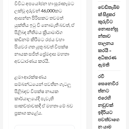
විවිධ අපයෝජන හා සූරාකෑමට
වෙඩිතැබීම
ලක්වූ දරුවන් 46,000කට
ක් සිදුකර
ආසන්න පිරිසකට තවමත්
කුරුවිට
යුක්තිය ඉටු වී නොමැති බවත්, ඒ
නොසන්සු
පිළිබඳ නීතිමය ක්‍රියාමාර්ග
න්තාව
කඩිනම් කිරීමට රජය වහා
පාලනය
පියවර ගත යුතු බවත් විපක්ෂ
කරයි –
නායක සජිත් ප්‍රේමදාස මහතා
අධිකරණ
අවධාරණය කරයි.
ඇමති
රවී
ළමා ආරක්ෂණය
සෙනෙවිර
සම්බන්ධයෙන් පවතින ගැටලු
ත්නට
පිළිබඳව විපක්ෂ නායක
එරෙහි
කාර්යාලයේදී පැවැති
නඩුවක්
සාකච්ඡාවකදී ඒ මහතා මේ බව
ඉදිරියට
ප්‍රකාශ කළේය.
පවත්වාගෙ
න යාම