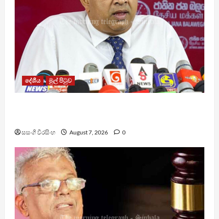
දේශීය
මුල් පිටුව
වෙඩිතැබීමක් සිදුකර කුරුවිට නොසන්සුන්තාව
පාලනය කරයි – අධිකරණ ඇමති
සසංගි වීරසිංහ
August 7, 2026
0