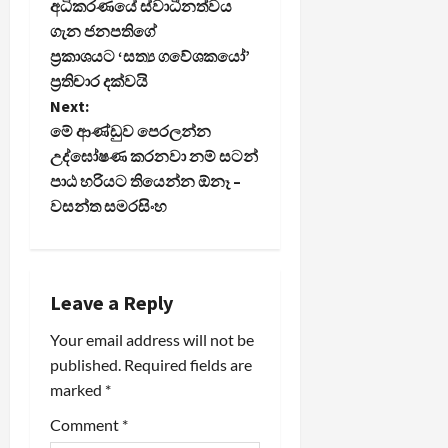
අධිකරණයේ ස්වාධීනත්වය
o
ගැන ජනපතිගේ
ප්‍රකාශයට ‘සත්‍ය ගවේශකයෝ’
s
ප්‍රතිචාර දක්වයි
t
Next:
මේ ආණ්ඩුව පෙරලන්න
n
උද්ඝෝෂණ කරනවා නම් සටන්
පාඨ හරියට තියෙන්න ඕනෑ –
a
වසන්ත සමරසිංහ
v
i
Leave a Reply
g
Your email address will not be
a
published.
Required fields are
marked
*
t
Comment
*