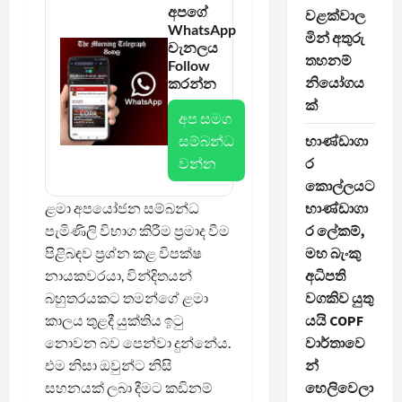
අපගේ
වළක්වාල
WhatsApp
මින් අතුරු
චැනලය
තහනම්
Follow
නියෝගය
කරන්න
ක්
අප සමග
සම්බන්ධ
භාණ්ඩාගා
වන්න
ර
කොල්ලයට
ළමා අපයෝජන සම්බන්ධ
භාණ්ඩාගා
පැමිණිලි විභාග කිරීම ප්‍රමාද වීම
ර ලේකම්,
පිළිබඳව ප්‍රශ්න කළ විපක්ෂ
මහ බැංකු
නායකවරයා, වින්දිතයන්
අධිපති
බහුතරයකට තමන්ගේ ළමා
වගකිව යුතු
කාලය තුළදී යුක්තිය ඉටු
යයි COPF
නොවන බව පෙන්වා දුන්නේය.
වාර්තාවෙ
එම නිසා ඔවුන්ට නිසි
න්
සහනයක් ලබා දීමට කඩිනම්
හෙලිවෙලා