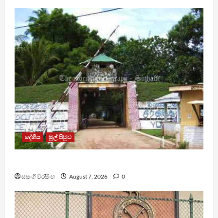
දේශීය
මුල් පිටුව
පල්ලන්සේන බන්ධනාගාරයේ නොසන්සුන්තාවක්
සසංගි වීරසිංහ
August 7, 2026
0