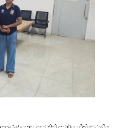
යා පමණක් නොව, අගමැතිනි ආචාර්ය හරිනි අමරසූරිය