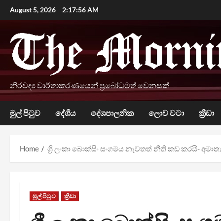
Skip
August 5, 2026
2:17:57 AM
to
content
නිරවද්‍ය වාර්තාකරණයෙන් ප්‍රබෝධමත් වෙනසක්
මුල් පිටුව
දේශීය
දේශපාලනික
ලොව වටා
ක්‍රීඩා
Home
ශ්‍රී ලංකා බොක්සිං සංගමය නැවතත් නීති කඩ කරයි- අමාත
මුල් පිටුව
ක්‍රීඩා