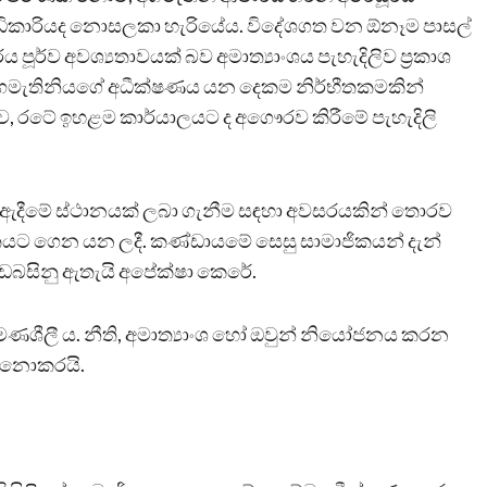
ේ අධිකාරියද නොසලකා හැරියේය. විදේශගත වන ඕනෑම පාසල්
්ය පූර්ව අවශ්‍යතාවයක් බව අමාත්‍යාංශය පැහැදිලිව ප්‍රකාශ
අගමැතිනියගේ අධීක්ෂණය යන දෙකම නිර්භීතකමකින්
ව, රටේ ඉහළම කාර්යාලයට ද අගෞරව කිරීමේ පැහැදිලි
ුම් ඇදීමේ ස්ථානයක් ලබා ගැනීම සඳහා අවසරයකින් තොරව
තයට ගෙන යන ලදී. කණ්ඩායමේ සෙසු සාමාජිකයන් දැන්
ඩබසිනු ඇතැයි අපේක්ෂා කෙරේ.
මණශීලී ය. නීති, අමාත්‍යාංශ හෝ ඔවුන් නියෝජනය කරන
 නොකරයි.