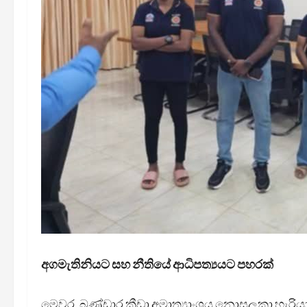
අගමැතිනියට සහ නීතියේ ආධිපත්‍යයට පහරක්
මෙවර, බණ්ඩාර ක්‍රීඩා අමාත්‍යාංශය නොසලකා හැරි