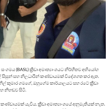
 සංගමය (BASL) ක්‍රීඩා අමාත්‍යාංශයට නිර්භීතව අභියෝග
 සිසුන් සහ නිලධාරීන් කණ්ඩායමක් විදේශගත කර ඇත.
‍ය සුනිල් කුමාර ගමගේ, ඔහුගේම කාර්යාලයට සහ රටේ ක්‍රීඩා
හ නිහඬව සිටී.
ණ්ඩායමක් යැවීය. ක්‍රීඩා අමාත්‍යාංශයේ අනුමැතියක් නැත.