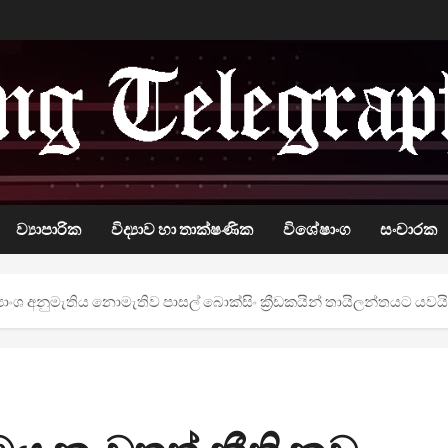
ව්‍යාපාරික
විද්‍යාව හා තාක්ෂණික
විශේෂාංග
සංචාරක
්‍යාංශ අනුමැතිය නොමැතිව පාසල් බොක්සිං ක්‍රීඩකයින් තායිලන්තයට යවයි