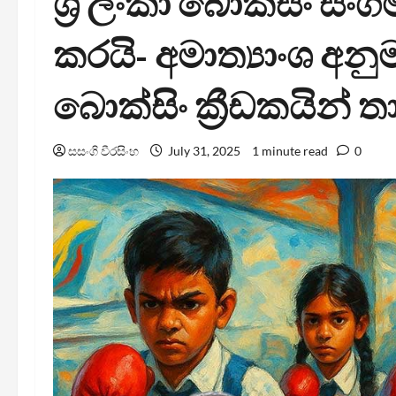
ශ්‍රී ලංකා බොක්සිං ස
කරයි- අමාත්‍යාංශ අන
බොක්සිං ක්‍රීඩකයින්
සසංගි වීරසිංහ
July 31, 2025
1 minute read
0