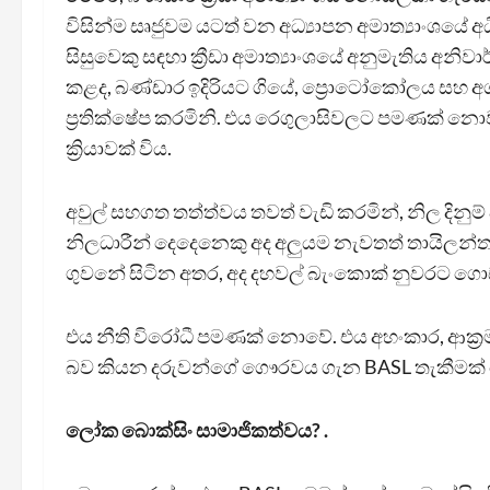
විසින්ම සෘජුවම යටත් වන අධ්‍යාපන අමාත්‍යාංශය
සිසුවෙකු සඳහා ක්‍රීඩා අමාත්‍යාංශයේ අනුමැතිය අනිවාර
කළද, බණ්ඩාර ඉදිරියට ගියේ, ප්‍රොටෝකෝලය සහ 
ප්‍රතික්ෂේප කරමිනි. එය රෙගුලාසිවලට පමණක් නො
ක්‍රියාවක් විය.
අවුල් සහගත තත්ත්වය තවත් වැඩි කරමින්, නිල දින
නිලධාරීන් දෙදෙනෙකු අද අලුයම නැවතත් තායිලන්
ගුවනේ සිටින අතර, අද දහවල් බැංකොක් නුවරට ගො
එය නීති විරෝධී පමණක් නොවේ. එය අහංකාර, ආක්‍ර
බව කියන දරුවන්ගේ ගෞරවය ගැන BASL තැකීමක්
ලෝක බොක්සිං සාමාජිකත්වය? .