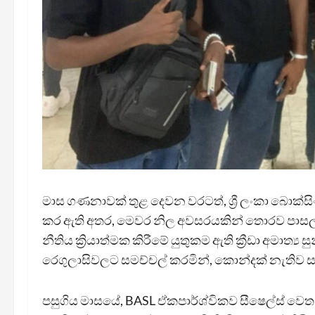
මාස ගණනාවක් තුළ දෙවන වරටත්, ශ්‍රී ලංකා බොක්සිං
කර ඇති අතර, මෙවර නිල අවසරයකින් තොරව පාසල්
නීතිය ක්‍රියාත්මක කිරීමේ යුතුකම ඇති ක්‍රීඩා අමාත්
රෙගුලාසිවලට සමච්චල් කරමින්, කොන්දක් නැතිව ස
පසුගිය මාසයේ, BASL ඒකපාර්ශ්විකව සීෂෙල්ස් වෙත ක