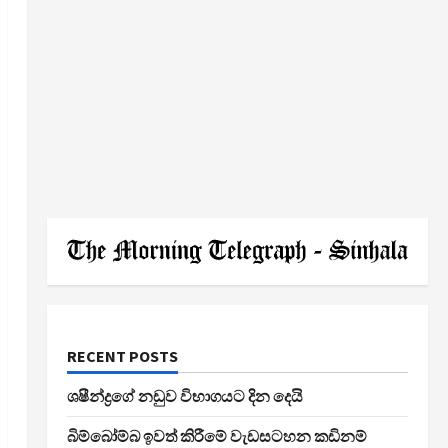
RECENT POSTS
ශෂීන්ද්‍රගේ නඩුව විභාගයට දින දෙයි
බිම්බෝම්බ ඉවත් කිරීමේ වැඩසටහන කඩිනම්