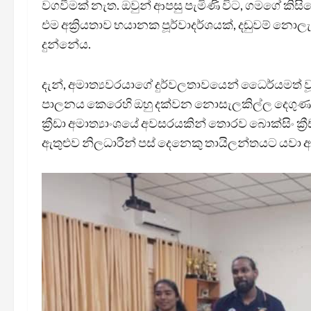
වගවීමක් නැත. ඔවුන් ආපසු පැමිණි විට, ගමගේ කිස
එම අක්‍රියතාව භයානක පූර්වාදර්ශයක්, දඬුවම් නොල
දුන්නේය.
දැන්, අමාත්‍යවරයාගේ දුර්වලතාවයෙන් ධෛර්යමත් වූ
පාලනය කෙරෙහි ඔහු දක්වන නොසැලකිල්ල දෙගුණ කර
ක්‍රීඩා අමාත්‍යාංශයේ අවසරයකින් තොරව බොක්සිං ක්
ඇතුළුව නිලධාරීන් පස් දෙනෙකු තායිලන්තයට යවා 