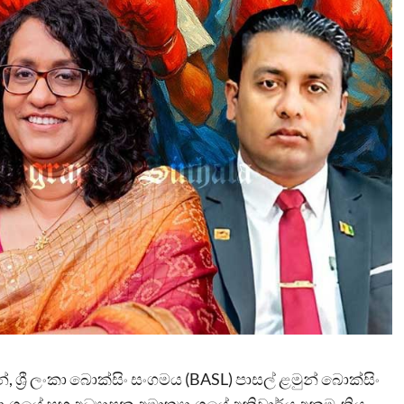
්‍රී ලංකා බොක්සිං සංගමය (BASL) පාසල් ළමුන් බොක්සිං