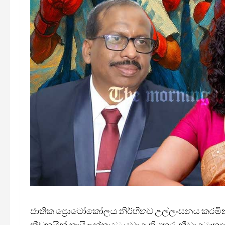
ජාතික ප්‍රොටෝකෝලය නිර්භීතව උල්ලංඝනය කරමින්, ශ