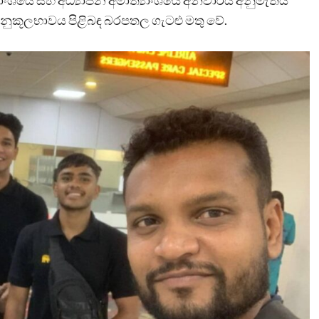
්‍යාංශයේ සහ අධ්‍යාපන අමාත්‍යාංශයේ අනිවාර්ය අනුමැතිය
නුකූලභාවය පිළිබඳ බරපතල ගැටළු මතු වේ.