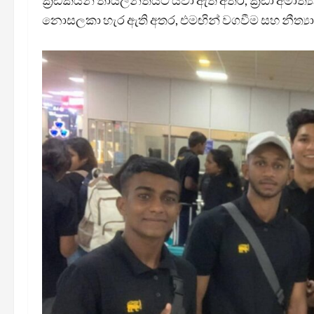
ක්‍රීඩකයින් තායිලන්තයට යවා ඇති අතර, ක්‍රීඩා අමාත
නොසලකා හැර ඇති අතර, එමඟින් වගවීම සහ නීත්‍යා