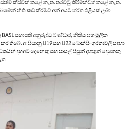
ිසේත්ම කිසිවක් කළේ නැත. තරවටු කිරීමක්වත් කළේ නැත.
ැබීමෙන් නීති කඩ කිරීමට අන් අයට හරිත එළියක් ලබා
 BASL සභාපති අනුරුද්ධ බණ්ඩාර, නීතිය සහ මූලික
 තිබේ. ආසියානු U19 සහ U22 බොක්සිං ශූරතාවලි සඳහා
‍රීඩකයින් දහඅට දෙනෙකු සහ පාසල් සිසුන් දහතුන් දෙනෙකු
ඇත.