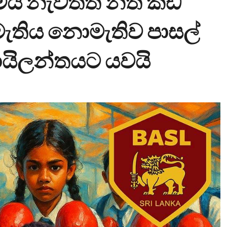
ංගමය නැවතත් නීති කඩ
ුමැතිය නොමැතිව පාසල්
 තායිලන්තයට යවයි