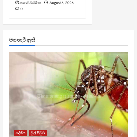
සසංගි වීරසිංහ
August 6, 2026
0
මග හැරී ඇති
දේශීය
මුල් පිටුව