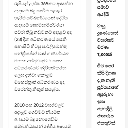
ප්‍රසිද්ධියේ
රුපියල් ලක්ෂ 369කට ආසන්න
සමාව
ආදායම් බදු ගෙවීම පැහැර
අයදියි
හැරීම සම්බන්ධයෙන් දේශීය
ආදායම් කොමසාරිස්වරයා
වායු
පවරා තිබූ නඩුවකට අදාළව අද
දූෂණයෙන්
(23) දින අධිකරණයේ පෙනී
වසරකට
නොසිටි හිටපු පාර්ලිමේන්තු
මරණ
මන්ත්‍රී සජින් වාස් ගුණවර්ධන
7,000ක්
මහතා අත්අඩංගුවට ගෙන
මීට පෙර
අධිකරණයට ඉදිරිපත් කරන
කිසි දිනක
ලෙස දන්වා කොළඹ
දැක නැති
මහෙස්ත්‍රාත් අධිකරණය අද
සූර්යයාගේ
වරෙන්තු නිකුත් කළේය.
අපූරු හා
ඉතා
2010 සහ 2012 වසරවලට
පැහැදිලි
අදාළව ගෙවීමට නියමිත
ඡායාරූප
ආදායම් බදු නොගෙවීම්
එකතුවක්
සම්බන්ධයෙන් දේශීය ආදායම්