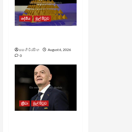
දේශීය
මුල් පිටුව
TM App යනු නීතිවිරෝධී
පිරමීඩ යෝජනා ක්‍රමයක්
සසංගි වීරසිංහ
August 6, 2026
0
ක්‍රීඩා
මුල් පිටුව
වැරදි පිළිගත් FIFA සභාපති
ප්‍රසිද්ධියේ සමාව අයදියි