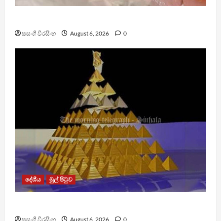
ඩෙංගු මරණ 63 දක්වා ඉහළට
සසංගි වීරසිංහ
August 6, 2026
0
දේශීය
මුල් පිටුව
TM App යනු නීතිවිරෝධී පිරමීඩ යෝජනා ක්‍රමයක්
සසංගි වීරසිංහ
August 6, 2026
0