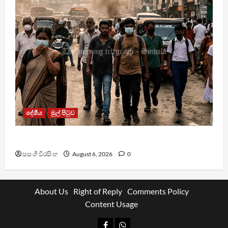
දේශීය
මුල් පිටුව
වායු දූෂණයෙන් වසරකට මරණ 7,000ක්
සසංගි වීරසිංහ
August 6, 2026
0
About Us
Right of Reply
Comments Policy
Content Usage
Facebook
Whatsapp