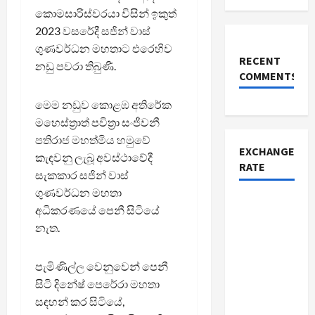
කොමසාරිස්වරයා විසින් ඉකුත්
2023 වසරේදී සජින් වාස්
ගුණවර්ධන මහතාට එරෙහිව
RECENT
නඩු පවරා තිබුණි.
COMMENTS
මෙම නඩුව කොළඹ අතිරේක
මහෙස්ත්‍රාත් පවිත්‍රා සංජීවනී
පතිරාජ මහත්මිය හමුවේ
EXCHANGE
කැඳවනු ලැබූ අවස්ථාවේදී
RATE
සැකකාර සජින් වාස්
ගුණවර්ධන මහතා
අධිකරණයේ පෙනී සිටියේ
නැත.
පැමිණිල්ල වෙනුවෙන් පෙනී
සිටි දිනේෂ් පෙරේරා මහතා
සඳහන් කර සිටියේ,