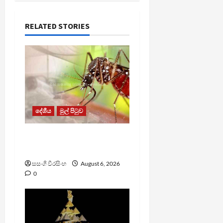
RELATED STORIES
දේශීය
මුල් පිටුව
ඩෙංගු මරණ 63 දක්වා
ඉහළට
සසංගි වීරසිංහ
August 6, 2026
0