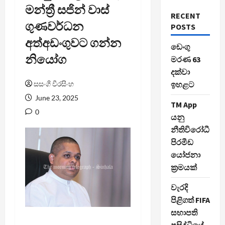
මන්ත්‍රී සජින් වාස්
RECENT
ගුණවර්ධන
POSTS
අත්අඩංගුවට ගන්න
ඩෙංගු
නියෝග
මරණ 63
දක්වා
සසංගි වීරසිංහ
ඉහළට
June 23, 2025
TM App
0
යනු
නීතිවිරෝධී
පිරමීඩ
යෝජනා
ක්‍රමයක්
වැරදි
පිළිගත් FIFA
සභාපති