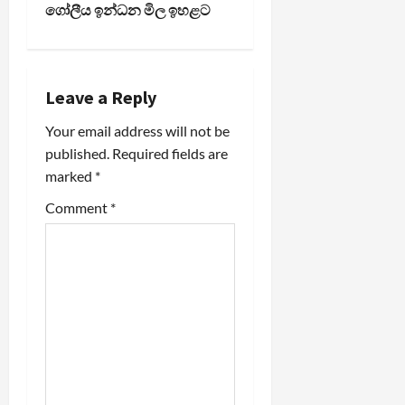
s
ගෝලීය ඉන්ධන මිල ඉහළට
t
n
Leave a Reply
a
Your email address will not be
v
published.
Required fields are
marked
*
i
Comment
*
g
a
t
i
o