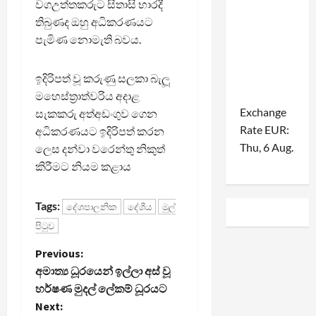
වගඋත්තකරුට සිතාසි භාරදී
තිබුණද ඔහු අධිකරණයට
පැමිණ නොමැති බවය.
ඉදිරිපත් වූ කරුණු සලකා බැලූ
මහෙස්ත්‍රාත්වරිය අදාළ
Exchange
සැකකරු අත්අඩංගුව ගෙන
Rate
EUR
:
අධිකරණයට ඉදිරිපත් කරන
Thu, 6 Aug.
ලෙස දන්වා වරෙන්තු නිකුත්
කිරීමට නියම කළාය
Tags:
දේශපාලනික
දේශීය
මුල්
පිටුව
P
Previous:
අමාත්‍ය ධූරයෙන් ඉල්ලා අස් වූ
o
හර්ෂණ මුදල් ලේකම් ධූරයට
Next: