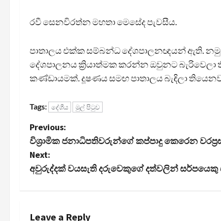
රවී සෙනවිරත්න මහතා මෙසේද පැවසීය.
පාතාලය එක්ක සම්බන්ධ දේශපාලනඥයන් ඇති. නමුත්
දේශපාලනය ක්‍රියාත්මක කරන්න ඔවුනට බැරිවෙලා
කණ්ඩායමක්. දූෂණය සමඟ පාතාලය බැඳිලා තියෙනවා
Tags:
දේශීය
මුල් පිටුව
P
Previous:
විශ්‍රාමික ජනාධිපතිවරුන්ගේ කප්පාදු කෙරෙන වරප්
o
Next:
s
අවුරුද්දක් වයසැති දරුවෙකුගේ දත්වලින් සර්පයෙකු
t
n
Leave a Reply