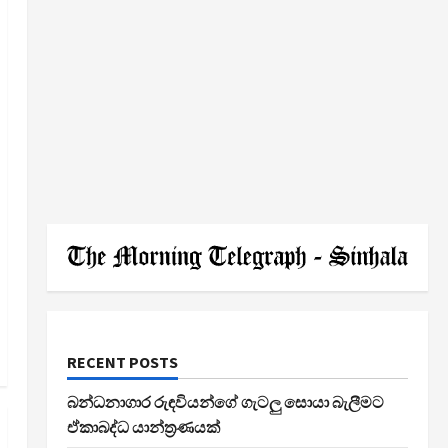
RECENT POSTS
බන්ධනාගාර රුඳවියන්ගේ ගැටලු සොයා බැලීමට
ඒකාබද්ධ යාන්ත්‍රණයක්