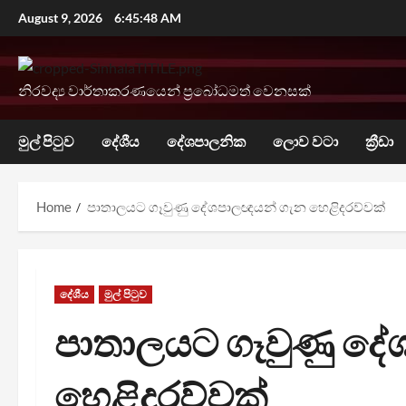
Skip
August 9, 2026
6:45:49 AM
to
content
නිරවද්‍ය වාර්තාකරණයෙන් ප්‍රබෝධමත් වෙනසක්
මුල් පිටුව
දේශීය
දේශපාලනික
ලොව වටා
ක්‍රීඩා
Home
පාතාලයට ගෑවුණු දේශපාලඥයන් ගැන හෙළිදරව්වක්
දේශීය
මුල් පිටුව
පාතාලයට ගෑවුණු ද
හෙළිදරව්වක්