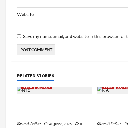
Website
Save my name, email, and website in this browser for 
RELATED STORIES
දේශීය
මුල් පිටුව
දේශීය
මුල් පි
බන්ධනාගාර රුඳවියන්ගේ ගැටලු
බන්ධනාගාරවල 
සොයා බැලීමට ඒකාබද්ධ
ගැන අධිකරණ
යාන්ත්‍රණයක්
ප්‍රකාශයක්
සසංගි වීරසිංහ
August 8, 2026
0
සසංගි වීරසිංහ