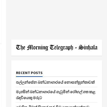
RECENT POSTS
පල්ලන්සේන බන්ධනාගාරයේ නොසන්සුන්තාවක්
මැගසින් බන්ධනාගාරයේ ගැටුමින් රෝහල් ගත කළ
රැඳවියෙකු මරුට