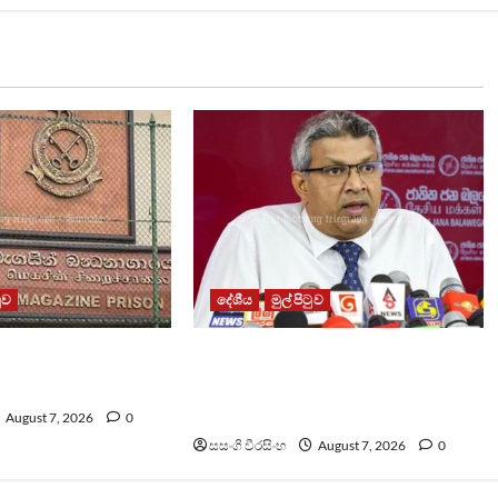
ටුව
දේශීය
මුල් පිටුව
ධනාගාරයේ ගැටුමින්
වෙඩිතැබීමක් සිදුකර කුරුවිට
 රැඳවියෙකු මරුට
නොසන්සුන්තාව පාලනය කරයි –
අධිකරණ ඇමති
August 7, 2026
0
සසංගි වීරසිංහ
August 7, 2026
0