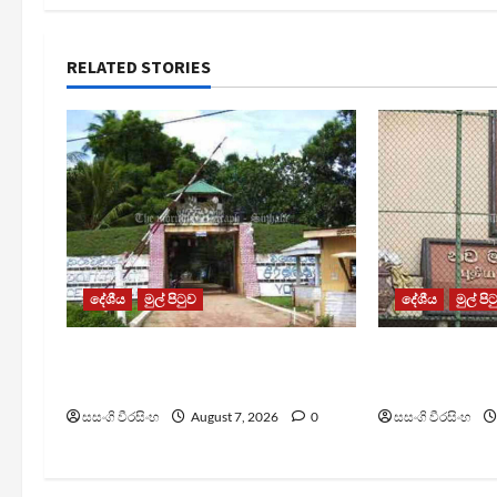
RELATED STORIES
දේශීය
මුල් පිටුව
දේශීය
මුල් පි
පල්ලන්සේන බන්ධනාගාරයේ
මැගසින් බන්
නොසන්සුන්තාවක්
රෝහල් ගත කළ
සසංගි වීරසිංහ
August 7, 2026
0
සසංගි වීරසිංහ