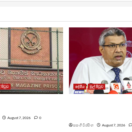
් පිටුව
දේශීය
මුල් පිටුව
න්ධනාගාරයේ ගැටුමින්
වෙඩිතැබීමක් සිදුකර කුරුවිට
කළ රැඳවියෙකු මරුට
නොසන්සුන්තාව පාලනය කර
අධිකරණ ඇමති
August 7, 2026
0
සසංගි වීරසිංහ
August 7, 2026