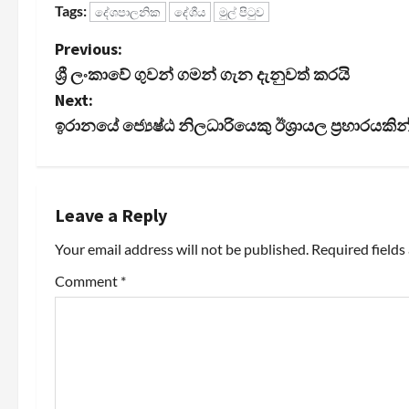
Tags:
දේශපාලනික
දේශීය
මුල් පිටුව
P
Previous:
ශ්‍රී ලංකාවේ ගුවන් ගමන් ගැන දැනුවත් කරයි
o
Next:
s
ඉරානයේ ජ්‍යෙෂ්ඨ නිලධාරියෙකු ඊශ්‍රායල ප්‍රහාරයකි
t
n
Leave a Reply
a
Your email address will not be published.
Required field
v
Comment
*
i
g
a