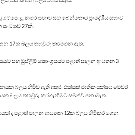
බලය ජාතික ජන බලවේගය සතුය.
ිවූ ගම්පොළ නගර සභාව සහ බෙන්තොට ප්‍රාදේශීය සභාව
ංඛ්‍යාව 27කි.
 ආයතන 17ක බලය තහවුරු කරගෙන ඇත.
සයට සහ මුස්ලිම් කොංග්‍රසයට පළාත් පාලන ආයතන 3
යක බලය හිමිව ඇති අතර, එක්සත් ජාතික පක්ෂය මෙවර
නයක බලය තහවුරු කරගැනීමට සමත්ව නොමැත.
ිහිපයක් ද පළාත් පාලන ආයතන 12ක බලය හිමිකර ගෙන