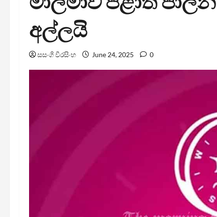
මාලිමාව පළාත් පා
අල්ලයි
සසංගි වීරසිංහ
June 24, 2025
0