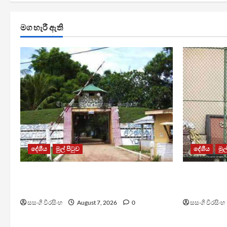
මග හැරී ඇති
දේශීය
මුල් පිටුව
දේශීය
මුල
පල්ලන්සේන බන්ධනාගාරයේ
මැගසින් බ
නොසන්සුන්තාවක්
රෝහල් ගත 
සසංගි වීරසිංහ
August 7, 2026
0
සසංගි වීරසිංහ