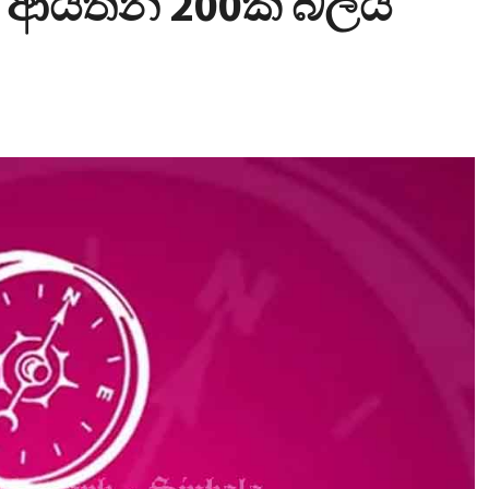
ලන ආයතන 200ක බලය