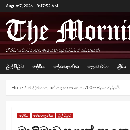
Skip
August 7, 2026
8:47:53 AM
to
content
නිරවද්‍ය වාර්තාකරණයෙන් ප්‍රබෝධමත් වෙනසක්
මුල් පිටුව
දේශීය
දේශපාලනික
ලොව වටා
ක්‍රීඩා
Home
මාලිමාව පළාත් පාලන ආයතන 200ක බලය අල්ලයි
දේශීය
දේශපාලනික
මුල් පිටුව