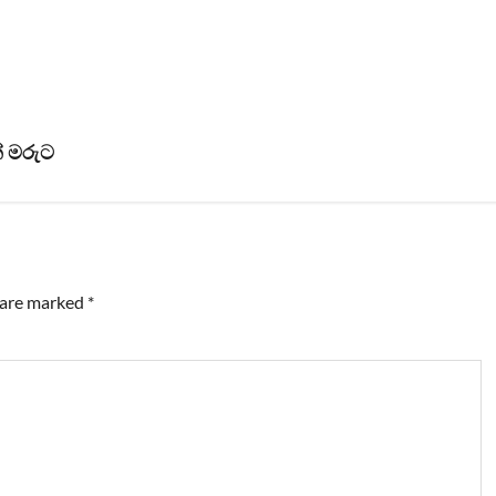
න් මරුට
s are marked
*