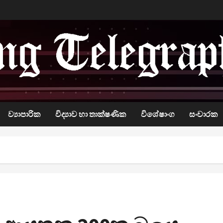
ව්‍යාපාරික
විද්‍යාව හා තාක්ෂණික
විශේෂාංග
සංචාරක