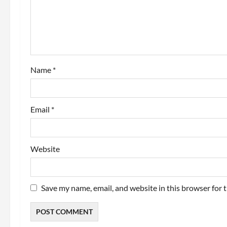
t
i
o
Name
*
n
Email
*
Website
Save my name, email, and website in this browser for 