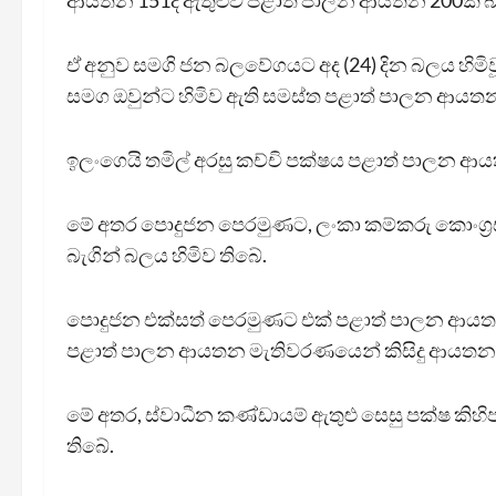
ආයතන 151ද ඇතුළුව පළාත් පාලන ආයතන 200ක 
ඒ අනුව සමගි ජන බලවේගයට අද (24) දින බලය හිම
සමග ඔවුන්ට හිමිව ඇති සමස්ත පළාත් පාලන ආයතන ස
ඉලංගෙයි තමිල් අරසු කච්චි පක්ෂය පළාත් පාලන
මේ අතර පොදුජන පෙරමුණට, ලංකා කම්කරු කොංග්‍ර
බැගින් බලය හිමිව තිබේ.
පොදුජන එක්සත් පෙරමුණට එක් පළාත් පාලන ආයතන
පළාත් පාලන ආයතන මැතිවරණයෙන් කිසිදු ආයත
මේ අතර, ස්වාධීන කණ්ඩායම් ඇතුළු සෙසු පක්ෂ ක
තිබේ.