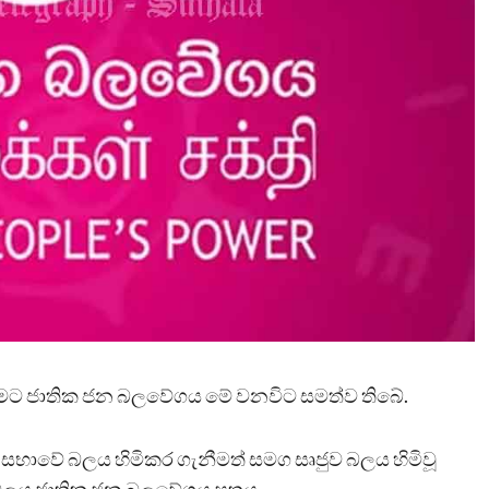
මට ජාතික ජන බලවේගය මේ වනවිට සමත්ව තිබේ.
සභාවේ බලය හිමිකර ගැනීමත් සමග සෘජුව බලය හිමිවූ