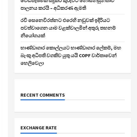
වෙඩිතැබීමක් සිදුකර කුරුවිට නොසන්සුන්තාව
පාලනය කරයි – අධිකරණ ඇමති
රවී සෙනෙවිරත්නට එරෙහි නඩුවක් ඉදිරියට
පවත්වාගෙන යාම වළක්වාලමින් අතුරු තහනම්
නියෝගයක්
භාණ්ඩාගාර කොල්ලයට භාණ්ඩාගාර ලේකම්, මහ
බැංකු අධිපති වගකිව යුතු යයි COPF වාර්තාවෙන්
හෙලිවෙලා
RECENT COMMENTS
EXCHANGE RATE