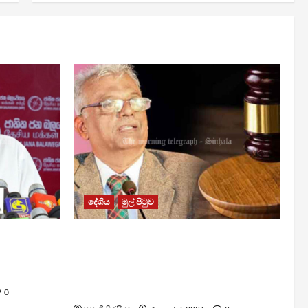
දේශීය
මුල් පිටුව
රවී සෙනෙවිරත්නට එරෙහි නඩුවක්
යි –
ඉදිරියට පවත්වාගෙන යාම
වළක්වාලමින් අතුරු තහනම්
නියෝගයක්
0