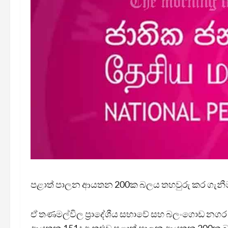
පළාත් පාලන ආයතන 200ක බලය තහවුරු කර ගැනී
ඒ තණමල්විල ප්‍රාදේශීය සභාවේ සහ බලංගොඩ නගර 