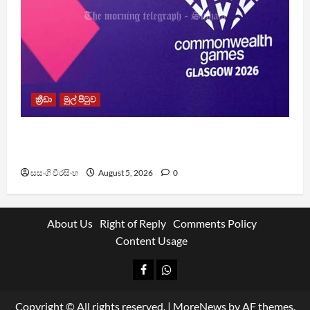
ක්‍රීඩා
මුල් පිටුව
පොදුරාජ්‍ය මණ්ඩලීය ක්‍රීඩා උළෙලට ගිය ක්‍රීඩක
ක්‍රීඩිකාවන් කිහිපදෙනෙකු අතුරුදන්
සසංගි වීරසිංහ
August 5, 2026
0
About Us
Right of Reply
Comments Policy
Content Usage
Facebook
Whatsapp
Copyright © All rights reserved.
|
MoreNews
by AF themes.