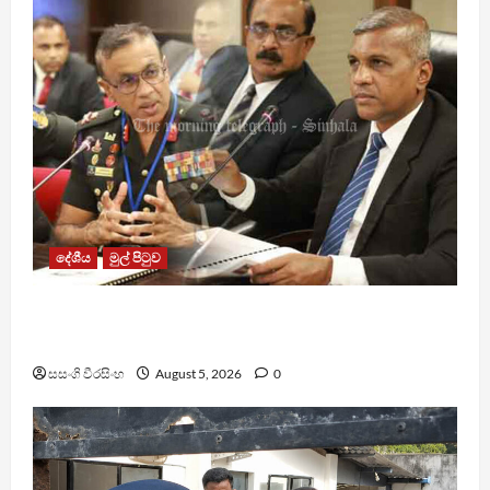
දේශීය
මුල් පිටුව
බිම්බෝම්බ ඉවත් කිරීමේ වැඩසටහන කඩිනම්
කිරීමට සාකච්ඡාවක්
සසංගි වීරසිංහ
August 5, 2026
0