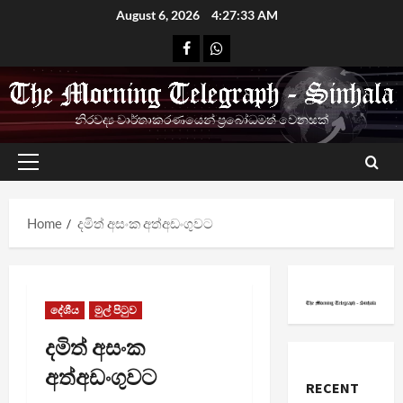
Skip
August 6, 2026
4:27:33 AM
to
Facebook
Whatsapp
content
නිරවද්‍ය වාර්තාකරණයෙන් ප්‍රබෝධමත් වෙනසක්
Primary
Menu
Home
දමිත් අසංක අත්අඩංගුවට
දේශීය
මුල් පිටුව
දමිත් අසංක
අත්අඩංගුවට
RECENT