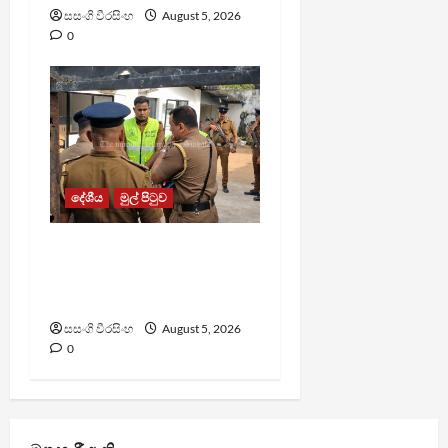
සසංගි වීරසිංහ
August 5, 2026
0
දේශීය
මුල් පිටුව
රත්මලානේ අත්බෝම්බ
ප්‍රහාරයට පාතාලේ
සම්බන්ධයක් ?
සසංගි වීරසිංහ
August 5, 2026
0