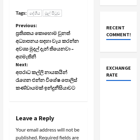
Tags:
දේශීය
මුල් පිටුව
P
Previous:
RECENT
ප්‍රතිශතය කොහොම වුනත්
COMMENTS
o
අධ්‍යාපනය සඳහා වැය කරන්න
අවශ්‍ය මුදල් දැන් තියෙනවා –
s
අගමැතිනි
t
Next:
EXCHANGE
අපරාධ කල්ලි නායකයින්
RATE
n
රැගෙන එන්න විශේෂ පොලිස්
කණ්ඩායමක් ඉන්දුනීසියාවට
a
v
i
Leave a Reply
Your email address will not be
g
published.
Required fields are