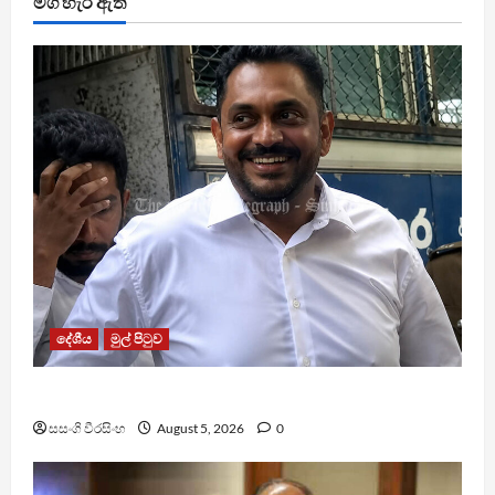
මග හැරී ඇති
දේශීය
මුල් පිටුව
ශෂීන්ද්‍රගේ නඩුව විභාගයට දින දෙයි
සසංගි වීරසිංහ
August 5, 2026
0