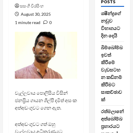
POSTS
සසංගි වීරසිංහ
ශෂීන්ද්‍රගේ
August 30, 2025
නඩුව
1 minute read
0
විභාගයට
දින දෙයි
බිම්බෝම්බ
ඉවත්
කිරීමේ
වැඩසටහ
න කඩිනම්
කිරීමට
සාකච්ඡාව
වැල්ලවාය පොලිසිය විසින්
ක්
ජනප්‍රිය ගායන ශිල්පී දමිත් අසංක
අත්අඩංගුවට ගෙන ඇත.
රත්මලානේ
අත්බෝම්බ
අත්අඩංගුවට ගත් ඔහු
ප්‍රහාරයට
වැල්ලවාය අධිකරණයට