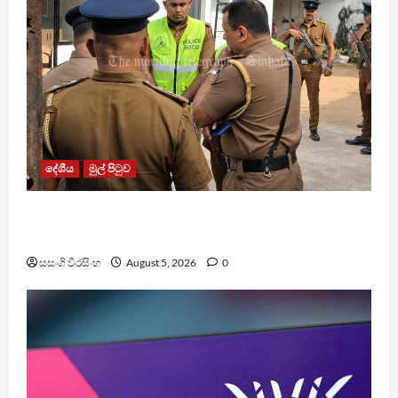
දේශීය
මුල් පිටුව
රත්මලානේ අත්බෝම්බ ප්‍රහාරයට පාතාලේ
සම්බන්ධයක් ?
සසංගි වීරසිංහ
August 5, 2026
0