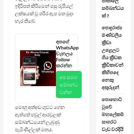
පාතාලේ
ඉදිරිපත් කිරීමෙන් පසු රුපියල්
සම්බන්ධය
ලක්ෂයක් වූ ශරීර ඇප මත මුදා
ක් ?
හැර තිබේ.
පොදුරාජ්‍ය
මණ්ඩලීය
අපගේ
ක්‍රීඩා
WhatsApp
උළෙලට
චැනලය
ගිය ක්‍රීඩක
Follow
ක්‍රීඩිකාවන්
කරන්න
කිහිපදෙ
අප සමග
නෙකු
සම්බන්ධ
අතුරුදන්
වන්න
පොහොට්
ටුවේ
මොහු අත්අඩංගුවට ගෙන
මහලේකම්
ඇත්තේ පවුල් ආරවුලක්
සාගරට
සම්බන්ධයෙන් ලැබුණු
වැඩ වරදියි
පැමිණිල්ලක් මතය.