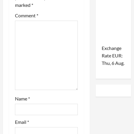
a
marked
*
t
Comment
*
i
o
Exchange
n
Rate
EUR
:
Thu, 6 Aug.
Name
*
Email
*