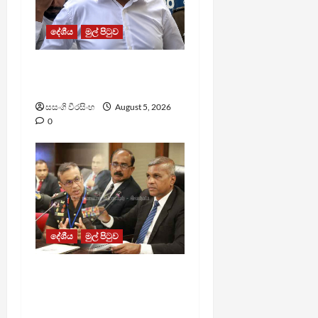
දේශීය
මුල් පිටුව
ශෂීන්ද්‍රගේ නඩුව විභාගයට
දින දෙයි
සසංගි වීරසිංහ
August 5, 2026
0
දේශීය
මුල් පිටුව
බිම්බෝම්බ ඉවත් කිරීමේ
වැඩසටහන කඩිනම් කිරීමට
සාකච්ඡාවක්