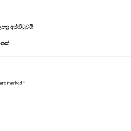
්‍ර අත්හිටුවයි
නතක්
s are marked
*