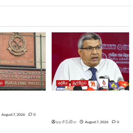
ටුව
දේශීය
මුල් පිටුව
ධනාගාරයේ ගැටුමින්
වෙඩිතැබීමක් සිදුකර කුරුවිට
 රැඳවියෙකු මරුට
නොසන්සුන්තාව පාලනය කරයි –
අධිකරණ ඇමති
August 7, 2026
0
සසංගි වීරසිංහ
August 7, 2026
0