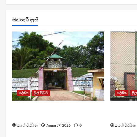
මග හැරී ඇති
දේශීය
මුල් පිටුව
දේශීය
මුල
පල්ලන්සේන බන්ධනාගාරයේ
මැගසින් බ
නොසන්සුන්තාවක්
රෝහල් ගත 
සසංගි වීරසිංහ
August 7, 2026
0
සසංගි වීරසිංහ