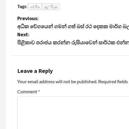
Tags:
දේශීය
මුල් පිටුව
P
Previous:
අධික වේගයෙන් ගමන් ගත් බස් රථ දෙකක මාර්ග බලපත
o
Next:
s
පිළිකාව පරාජය කරන්න රුසියාවෙන් සාර්ථක එන්
t
n
Leave a Reply
a
Your email address will not be published.
Required field
v
Comment
*
i
g