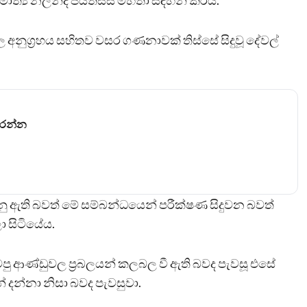
මාත්‍ය නලින්ද ජයතිස්ස මහතා සඳහන් කරයි.
අනුග්‍රහය සහිතව වසර ගණනාවක් තිස්සේ සිදුවූ දේවල්
කරන්න
ු ඇති බවත් මේ සම්බන්ධයෙන් පරීක්ෂණ සිදුවන බවත්
ා සිටියේය.
හිටපු ආණ්ඩුවල ප්‍රබලයන් කලබල වී ඇති බවද පැවසූ එසේ
න්නා නිසා බවද පැවසුවා.