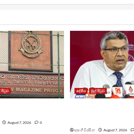
් පිටුව
දේශීය
මුල් පිටුව
න්ධනාගාරයේ ගැටුමින්
වෙඩිතැබීමක් සිදුකර කුරුවිට
කළ රැඳවියෙකු මරුට
නොසන්සුන්තාව පාලනය කර
අධිකරණ ඇමති
August 7, 2026
0
සසංගි වීරසිංහ
August 7, 2026