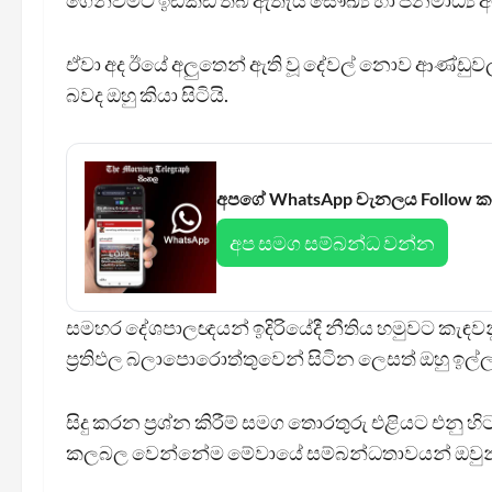
ගෙන්වීමට ඉඩකඩ තිබී ඇතැයි සෞඛ්‍ය හා ජනමාධ්‍ය අ
ඒවා අද ඊයේ අලුතෙන් ඇති වූ දේවල් නොව ආණ්ඩුවල 
බවද ඔහු කියා සිටියි.
අපගේ WhatsApp චැනලය Follow 
අප සමග සම්බන්ධ වන්න
සමහර දේශපාලඥයන් ඉදිරියේදී නීතිය හමුවට කැඳවන
ප‍්‍රතිඵල බලාපොරොත්තුවෙන් සිටින ලෙසත් ඔහු ඉල්ල
සිදු කරන ප්‍රශ්න කිරීම් සමග තොරතුරු එළියට එනු 
කලබල වෙන්නේම මේවායේ සම්බන්ධතාවයන් ඔවුන් ද