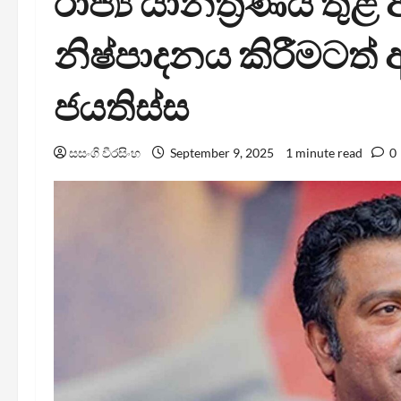
රාජ්‍ය යාන්ත්‍රණය තුළ අය
නිෂ්පාදනය කිරීමටත් 
ජයතිස්ස
සසංගි වීරසිංහ
September 9, 2025
1 minute read
0