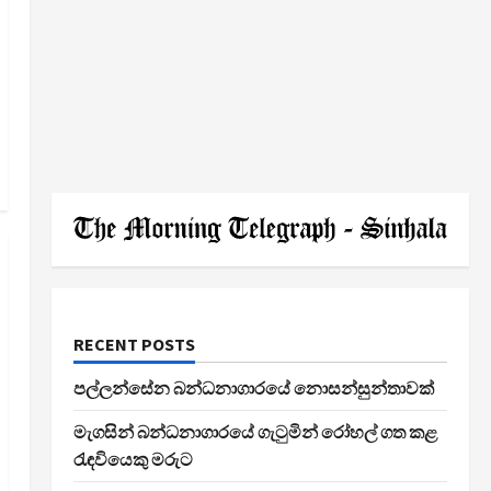
RECENT POSTS
පල්ලන්සේන බන්ධනාගාරයේ නොසන්සුන්තාවක්
මැගසින් බන්ධනාගාරයේ ගැටුමින් රෝහල් ගත කළ
රැඳවියෙකු මරුට