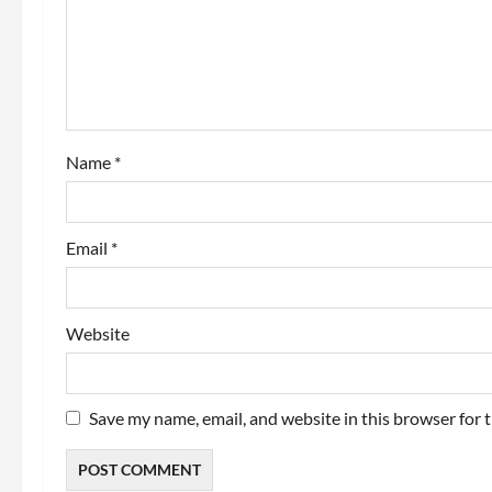
a
t
i
o
Name
*
n
Email
*
Website
Save my name, email, and website in this browser for 