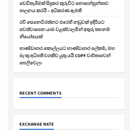
වෙඩිතැබීමක් සිදුකර කුරුවිට නොසන්සුන්තාව
පාලනය කරයි – අධිකරණ ඇමති
රවී සෙනෙවිරත්නට එරෙහි නඩුවක් ඉදිරියට
පවත්වාගෙන යාම වළක්වාලමින් අතුරු තහනම්
නියෝගයක්
භාණ්ඩාගාර කොල්ලයට භාණ්ඩාගාර ලේකම්, මහ
බැංකු අධිපති වගකිව යුතු යයි COPF වාර්තාවෙන්
හෙලිවෙලා
RECENT COMMENTS
EXCHANGE RATE