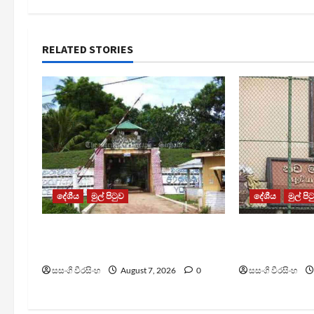
RELATED STORIES
දේශීය
මුල් පිටුව
දේශීය
මුල් පි
පල්ලන්සේන බන්ධනාගාරයේ
මැගසින් බන්
නොසන්සුන්තාවක්
රෝහල් ගත කළ
සසංගි වීරසිංහ
August 7, 2026
0
සසංගි වීරසිංහ