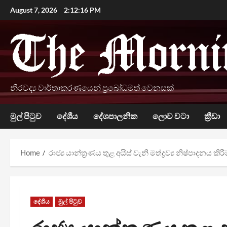
Skip
August 7, 2026
2:12:17 PM
to
content
නිරවද්‍ය වාර්තාකරණයෙන් ප්‍රබෝධමත් වෙනසක්
මුල් පිටුව
දේශීය
දේශපාලනික
ලොව වටා
ක්‍රීඩා
Home
රාජ්‍ය යාන්ත්‍රණය තුළ අයිස් වැනි මත්ද්‍රව්‍ය නිෂ්පාදනය 
දේශීය
මුල් පිටුව