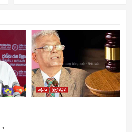
දේශීය
මුල් පිටුව
රවී සෙනෙවිරත්නට එරෙහි නඩුවක්
යි –
ඉදිරියට පවත්වාගෙන යාම
වළක්වාලමින් අතුරු තහනම්
නියෝගයක්
0