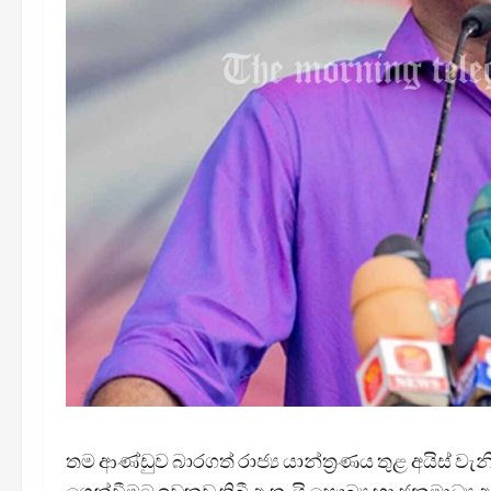
තම ආණ්ඩුව බාරගත් රාජ්‍ය යාන්ත්‍රණය තුළ අයිස් වැනි මත