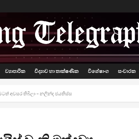
ව්‍යාපාරික
විද්‍යාව හා තාක්ෂණික
විශේෂාංග
සංචාරක
කිරීමටත් අවසර තිබිලා – නලින්ද ජයතිස්ස