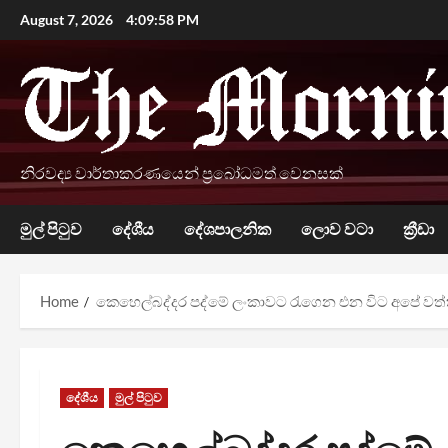
Skip
August 7, 2026
4:09:59 PM
to
content
නිරවද්‍ය වාර්තාකරණයෙන් ප්‍රබෝධමත් වෙනසක්
මුල් පිටුව
දේශීය
දේශපාලනික
ලොව වටා
ක්‍රීඩා
Home
කෙහෙල්බද්දර පද්මේ ලංකාවට රැගෙන එන විට අපේ වත්කම්
දේශීය
මුල් පිටුව