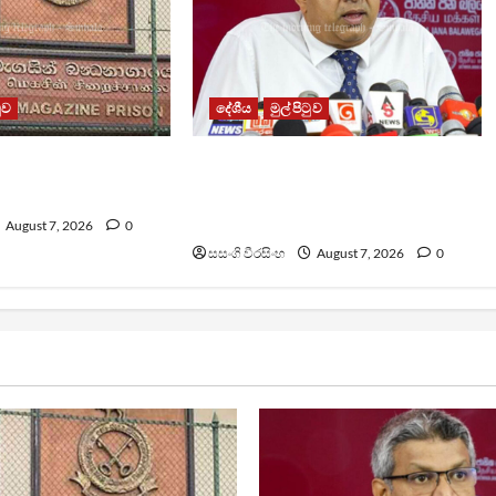
ටුව
දේශීය
මුල් පිටුව
ධනාගාරයේ ගැටුමින්
වෙඩිතැබීමක් සිදුකර කුරුවිට
 රැඳවියෙකු මරුට
නොසන්සුන්තාව පාලනය කරයි –
අධිකරණ ඇමති
August 7, 2026
0
සසංගි වීරසිංහ
August 7, 2026
0