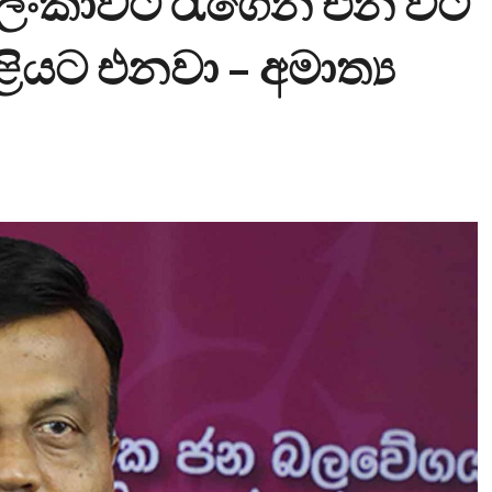
 ලංකාවට රැගෙන එන විට
ළියට එනවා – අමාත්‍ය