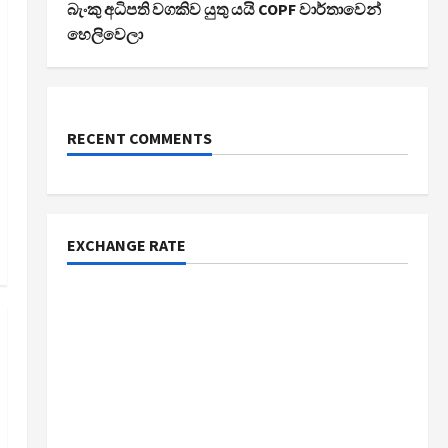
බැංකු අධිපති වගකිව යුතු යයි COPF වාර්තාවෙන්
හෙලිවෙලා
RECENT COMMENTS
EXCHANGE RATE