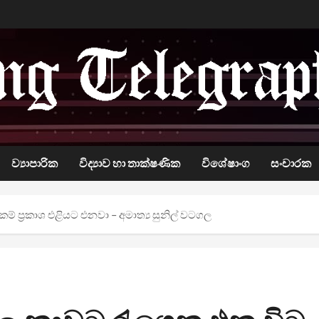
ව්‍යාපාරික
විද්‍යාව හා තාක්ෂණික
විශේෂාංග
සංචාරක
 ප්‍රකාශ එළියට එනවා – අමාත්‍ය සුනිල් වටගල