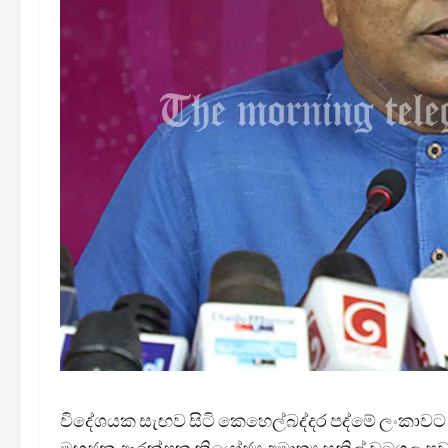
විදේශයක සැඟව සිටි කෙහෙල්බද්දර පද්මේ ලංකාවට