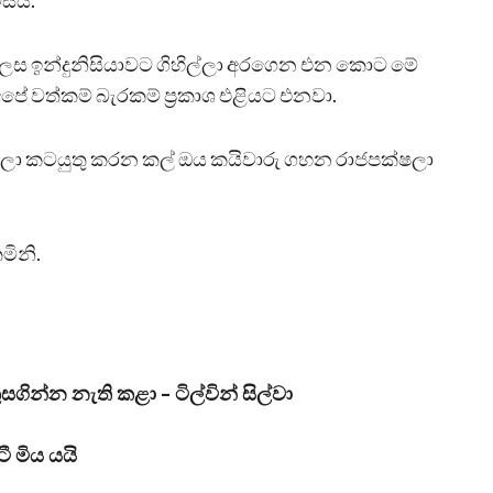
සයි.
ල ලෙස ඉන්දුනිසියාවට ගිහිල්ලා අරගෙන එන කොට මේ
ේ වත්කම් බැරකම් ප්‍රකාශ එළියට එනවා.
ීලා කටයුතු කරන කල් ඔය කයිවාරු ගහන රාජපක්ෂලා
මිනි.
ගින්න නැති කළා – ටිල්වින් සිල්වා
ී මිය යයි