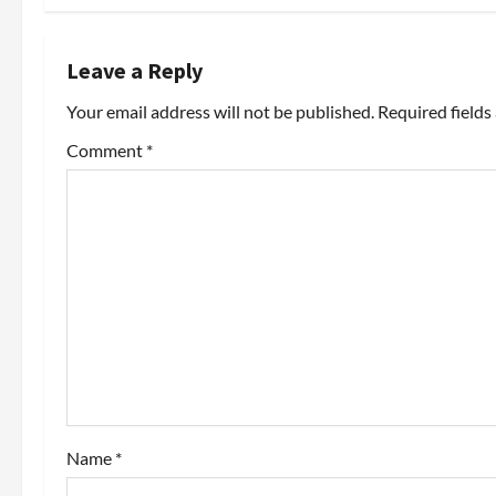
t
n
Leave a Reply
a
Your email address will not be published.
Required field
v
Comment
*
i
g
a
t
i
o
Name
*
n