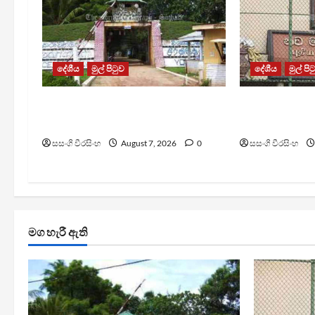
දේශීය
මුල් පිටුව
දේශීය
මුල් පි
පල්ලන්සේන බන්ධනාගාරයේ
මැගසින් බන්
නොසන්සුන්තාවක්
රෝහල් ගත කළ
සසංගි වීරසිංහ
August 7, 2026
0
සසංගි වීරසිංහ
මග හැරී ඇති