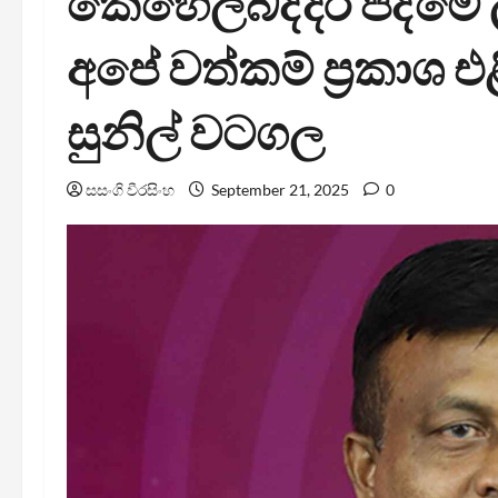
කෙහෙල්බද්දර පද්මේ
අපේ වත්කම් ප්‍රකාශ එ
සුනිල් වටගල
සසංගි වීරසිංහ
September 21, 2025
0