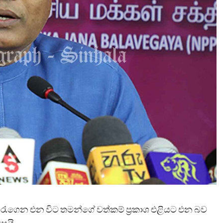
 රැගෙන එන විට තමන්ගේ වත්කම් ප්‍රකාශ එළියට එන බව