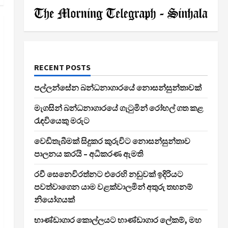
RECENT POSTS
පල්ලන්සේන බන්ධනාගාරයේ නොසන්සුන්තාවක්
මැගසින් බන්ධනාගාරයේ ගැටුමින් රෝහල් ගත කළ
රැඳවියෙකු මරුට
වෙඩිතැබීමක් සිදුකර කුරුවිට නොසන්සුන්තාව
පාලනය කරයි – අධිකරණ ඇමති
රවී සෙනෙවිරත්නට එරෙහි නඩුවක් ඉදිරියට
පවත්වාගෙන යාම වළක්වාලමින් අතුරු තහනම්
නියෝගයක්
භාණ්ඩාගාර කොල්ලයට භාණ්ඩාගාර ලේකම්, මහ