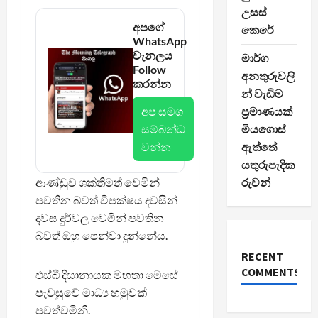
උසස්
අපගේ
කෙරේ
WhatsApp
චැනලය
මාර්ග
Follow
අනතුරුවලි
කරන්න
න් වැඩිම
අප සමග
ප්‍රමාණයක්
සම්බන්ධ
මියගොස්
වන්න
ඇත්තේ
යතුරුපැදික
ආණ්ඩුව ශක්තිමත් වෙමින්
රුවන්
පවතින බවත් විපක්ෂය දවසින්
දවස දුර්වල වෙමින් පවතින
බවත් ඔහු පෙන්වා දුන්නේය.
RECENT
COMMENTS
එස්බී දිසානායක මහතා මෙසේ
පැවසුවේ මාධ්‍ය හමුවක්
පවත්වමිනි.