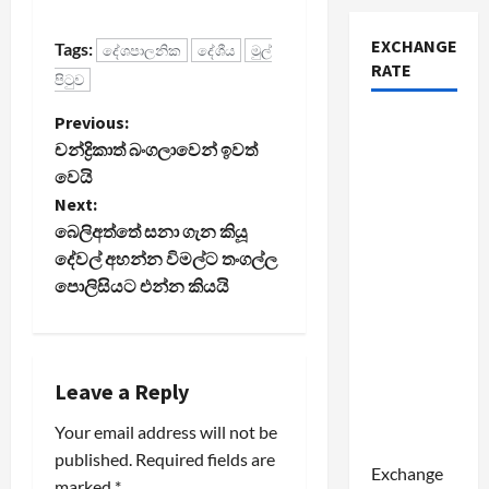
EXCHANGE
Tags:
දේශපාලනික
දේශීය
මුල්
RATE
පිටුව
P
Previous:
චන්ද්‍රිකාත් බංගලාවෙන් ඉවත්
o
වෙයි
Next:
s
බෙලිඅත්තේ සනා ගැන කියූ
t
දේවල් අහන්න විමල්ට තංගල්ල
පොලිසියට එන්න කියයි
n
a
Leave a Reply
v
Your email address will not be
i
published.
Required fields are
Exchange
marked
*