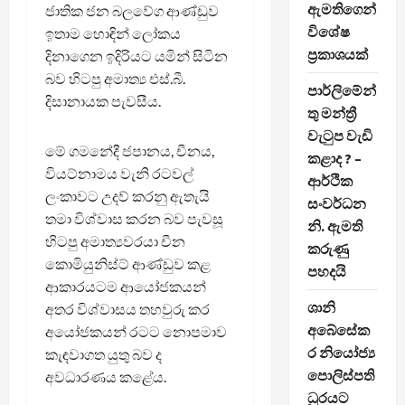
ඇමතිගෙන්
ජාතික ජන බලවේග ආණ්ඩුව
විශේෂ
ඉතාම හොඳින් ලෝකය
ප්‍රකාශයක්
දිනාගෙන ඉදිරියට යමින් සිටින
බව හිටපු අමාත්‍ය එස්.බී.
පාර්ලිමේන්
දිසානායක පැවසීය.
තු මන්ත්‍රී
වැටුප වැඩි
මේ ගමනේදී ජපානය, චීනය,
කළාද ? –
වියට්නාමය වැනි රටවල්
ආර්ථික
ලංකාවට උදව් කරනු ඇතැයි
සංවර්ධන
තමා විශ්වාස කරන බව පැවසූ
නි. ඇමති
හිටපු අමාත්‍යවරයා චීන
කරුණු
කොමියුනිස්ට් ආණ්ඩුව කළ
පහදයි
ආකාරයටම ආයෝජකයන්
ශානි
අතර විශ්වාසය තහවුරු කර
අබේසේක
අයෝජකයන් රටට නොපමාව
ර නියෝජ්‍ය
කැඳවාගත යුතු බව ද
පොලිස්පති
අවධාරණය කළේය.
ධුරයට