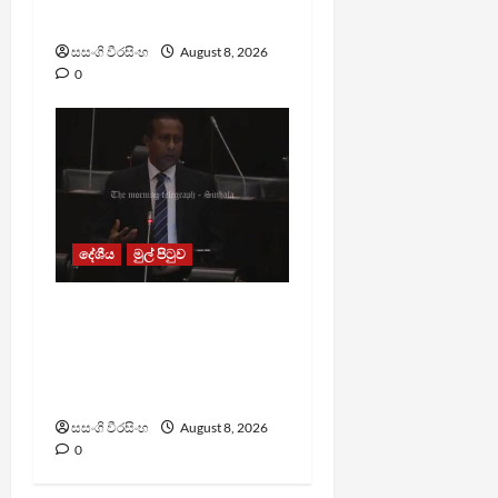
ප්‍රකාශයක්
සසංගි වීරසිංහ
August 8, 2026
0
දේශීය
මුල් පිටුව
පාර්ලිමේන්තු මන්ත්‍රී වැටුප
වැඩි කළාද ? – ආර්ථික
සංවර්ධන නි. ඇමති කරුණු
පහදයි
සසංගි වීරසිංහ
August 8, 2026
0