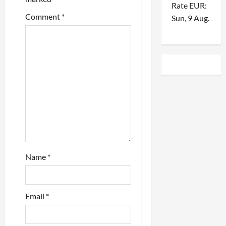
g
Rate
EUR
:
Comment
*
Sun, 9 Aug.
a
t
i
o
n
Name
*
Email
*