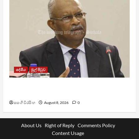
දේශීය
මුල් පිටුව
ශානි අබේසේකර නියෝජ්‍ය පොලිස්පති ධුරයට උසස්
කෙරේ
සසංගි වීරසිංහ
August 8, 2026
0
About Us
Right of Reply
Comments Policy
Content Usage