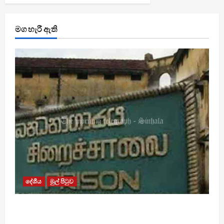
මග හැරී ඇති
දේශීය
මුල් පිටුව
බන්ධනාගාර රුඳවියන්ගේ ගැටලු සොයා බැලීමට
ඒකාබද්ධ යාන්ත්‍රණයක්