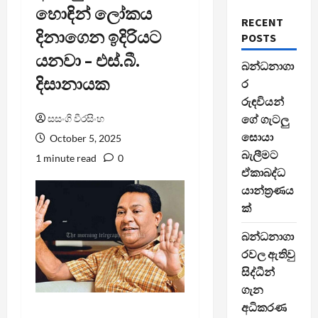
හොඳින් ලෝකය
RECENT
දිනාගෙන ඉදිරියට
POSTS
යනවා – එස්.බී.
බන්ධනාගා
දිසානායක
ර
රුඳවියන්
සසංගි වීරසිංහ
ගේ ගැටලු
සොයා
October 5, 2025
බැලීමට
1 minute read
0
ඒකාබද්ධ
යාන්ත්‍රණය
ක්
බන්ධනාගා
රවල ඇතිවු
සිද්ධීන්
ගැන
අධිකරණ