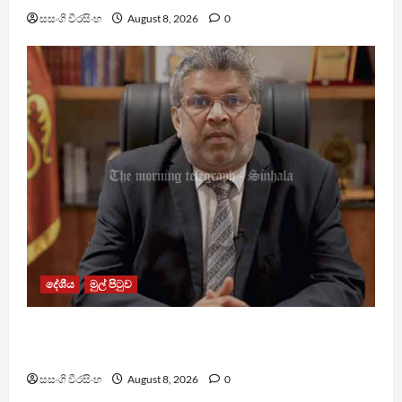
සසංගි වීරසිංහ
August 8, 2026
0
දේශීය
මුල් පිටුව
බන්ධනාගාරවල ඇතිවු සිද්ධීන් ගැන අධිකරණ
ඇමතිගෙන් විශේෂ ප්‍රකාශයක්
සසංගි වීරසිංහ
August 8, 2026
0