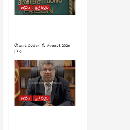
දේශීය
මුල් පිටුව
බන්ධනාගාර රුඳවියන්ගේ
ගැටලු සොයා බැලීමට
ඒකාබද්ධ යාන්ත්‍රණයක්
සසංගි වීරසිංහ
August 8, 2026
0
දේශීය
මුල් පිටුව
බන්ධනාගාරවල ඇතිවු
සිද්ධීන් ගැන අධිකරණ
ඇමතිගෙන් විශේෂ