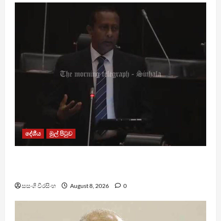
දේශීය
මුල් පිටුව
පාර්ලිමේන්තු මන්ත්‍රී වැටුප වැඩි කළාද ? – ආර්ථික
සංවර්ධන නි. ඇමති කරුණු පහදයි
සසංගි වීරසිංහ
August 8, 2026
0