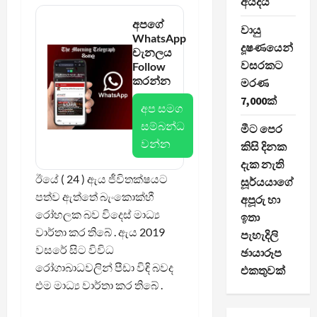
අයදියි
අපගේ
වායු
WhatsApp
දූෂණයෙන්
චැනලය
වසරකට
Follow
කරන්න
මරණ
7,000ක්
අප සමග
සම්බන්ධ
මීට පෙර
වන්න
කිසි දිනක
දැක නැති
ඊයේ ( 24 ) ඇය ජීවිතක්ෂයට
සූර්යයාගේ
පත්ව ඇත්තේ බැංකොක්හී
අපූරු හා
රෝහලක බව විදෙස් මාධ්‍ය
ඉතා
වාර්තා කර තිබේ . ඇය 2019
පැහැදිලි
වසරේ සිට විවිධ
ඡායාරූප
රෝගාබාධවලින් පීඩා විඳි බවද
එකතුවක්
එම මාධ්‍ය වාර්තා කර තිබේ .