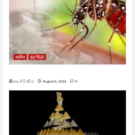
දේශීය
මුල් පිටුව
ඩෙංගු මරණ 63 දක්වා ඉහළට
සසංගි වීරසිංහ
August 6, 2026
0