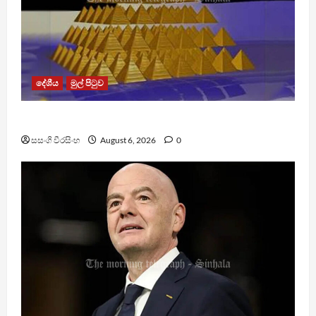
දේශීය
මුල් පිටුව
TM App යනු නීතිවිරෝධී පිරමීඩ යෝජනා ක්‍රමයක්
සසංගි වීරසිංහ
August 6, 2026
0