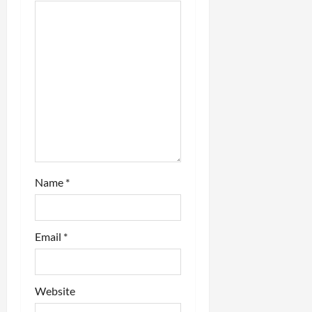
i
o
n
Name
*
Email
*
Website