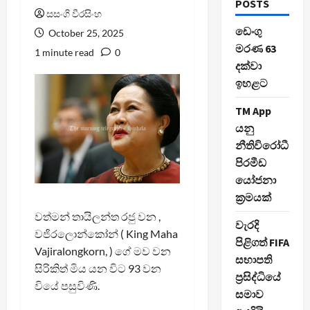
POSTS
සසංගි වීරසිංහ
ඩෙංගු
October 25, 2025
මරණ 63
1 minute read
0
දක්වා
ඉහළට
TM App
යනු
නීතිවිරෝධී
පිරමීඩ
යෝජනා
ක්‍රමයක්
වත්මන් තායිලන්ත රජු වන ,
වැරදි
වජිරලොන්කෝන් ( King Maha
පිළිගත් FIFA
Vajiralongkorn, ) ගේ මව වන
සභාපති
සිරිකිත් මිය යන විට 93 වන
ප්‍රසිද්ධියේ
වියේ පසුවිණි.
සමාව