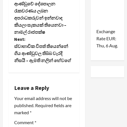
ආණ්ඩුවේ දේශපාලන
o
රැකවරණය ලබන
අපරාධකරුවන් ඉන්නවාද
s
කියලා සැකයක් තියෙනවා –
Exchange
t
නාමල් රාජපක්ෂ
Rate
EUR
:
Next:
n
Thu, 6 Aug.
ස්වාභාවික විපත් තියෙන්නේ
ගිය ආණ්ඩුවල තිබ්බ වැරදි
a
නිසයි – ඇමති නලින් හේවගේ
v
i
Leave a Reply
g
Your email address will not be
a
published.
Required fields are
marked
*
t
Comment
*