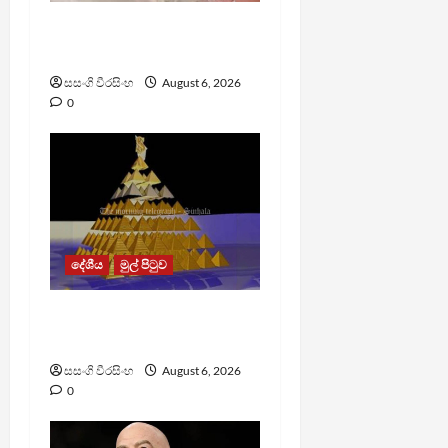
ඩෙංගු මරණ 63 දක්වා
ඉහළට
සසංගි වීරසිංහ
August 6, 2026
0
දේශීය
මුල් පිටුව
TM App යනු නීතිවිරෝධී
පිරමීඩ යෝජනා ක්‍රමයක්
සසංගි වීරසිංහ
August 6, 2026
0