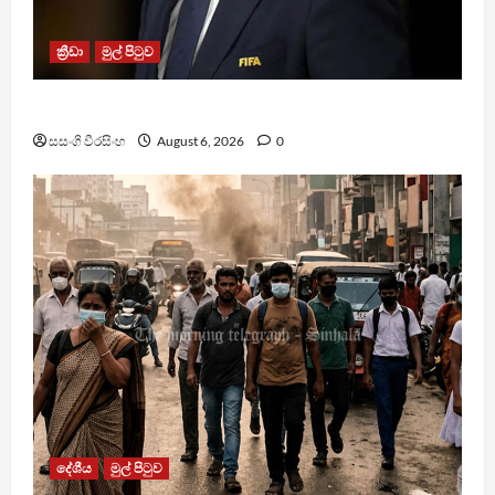
ක්‍රීඩා
මුල් පිටුව
වැරදි පිළිගත් FIFA සභාපති ප්‍රසිද්ධියේ සමාව අයදියි
සසංගි වීරසිංහ
August 6, 2026
0
දේශීය
මුල් පිටුව