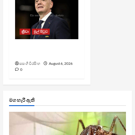
ක්‍රීඩා
මුල් පිටුව
වැරදි පිළිගත් FIFA සභාපති
ප්‍රසිද්ධියේ සමාව අයදියි
සසංගි වීරසිංහ
August 6, 2026
0
මග හැරී ඇති