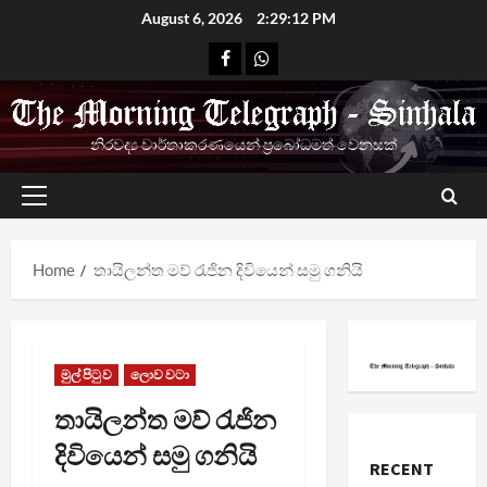
Skip
August 6, 2026
2:29:13 PM
to
Facebook
Whatsapp
content
නිරවද්‍ය වාර්තාකරණයෙන් ප්‍රබෝධමත් වෙනසක්
Primary
Menu
Home
තායිලන්ත මව් රැජින දිවියෙන් සමු ගනියි
මුල් පිටුව
ලොව වටා
තායිලන්ත මව් රැජින
දිවියෙන් සමු ගනියි
RECENT