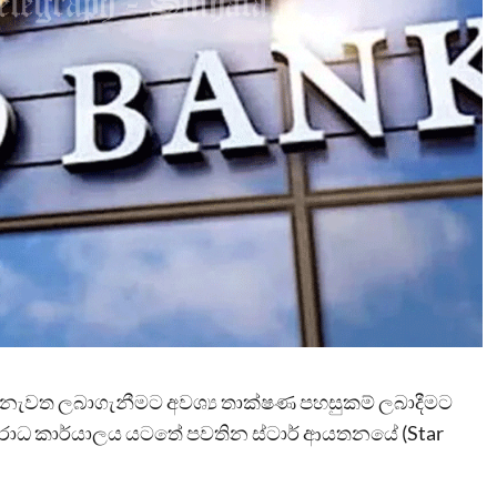
 නැවත ලබාගැනීමට අවශ්‍ය තාක්ෂණ පහසුකම් ලබාදීමට
 අපරාධ කාර්යාලය යටතේ පවතින ස්ටාර් ආයතනයේ (Star