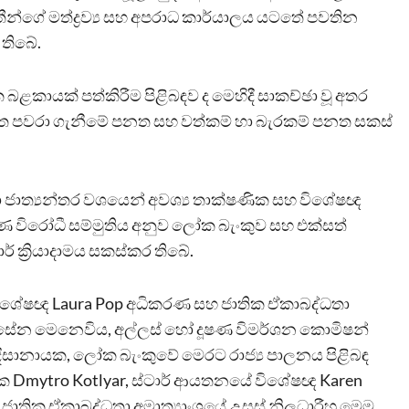
ීන්ගේ මත්ද්‍රව්‍ය සහ අපරාධ කාර්යාලය යටතේ පවතින
 තිබේ.
ධක බළකායක් පත්කිරීම පිළිබඳව ද මෙහිදී සාකච්ඡා වූ අතර
වත පවරා ගැනීමේ පනත සහ වත්කම් හා බැරකම් පනත සකස්
 ජාත්‍යන්තර වශයෙන් අවශ්‍ය තාක්ෂණික සහ විශේෂඥ
ෂණ විරෝධී සම්මුතිය අනුව ලෝක බැංකුව සහ එක්සත්
ර් ක්‍රියාදාමය සකස්කර තිබේ.
ික විශේෂඥ Laura Pop අධිකරණ සහ ජාතික ඒකාබද්ධතා
ිනසේන මෙනෙවිය, අල්ලස් හෝ දූෂණ විමර්ශන කොමිෂන්
 දිසානායක, ලෝක බැංකුවේ මෙරට රාජ්‍ය පාලනය පිළිබඳ
 Dmytro Kotlyar, ස්ටාර් ආයතනයේ විශේෂඥ Karen
ාතික ඒකාබද්ධතා අමාත්‍යාංශයේ උසස් නිලධාරීහු මෙම