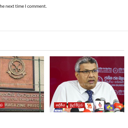
the next time I comment.
ටුව
දේශීය
මුල් පිටුව
ධනාගාරයේ ගැටුමින්
වෙඩිතැබීමක් සිදුකර කුරුවිට
 රැඳවියෙකු මරුට
නොසන්සුන්තාව පාලනය කරයි –