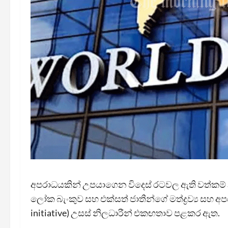
අපරාධයකින් උපයාගෙන විදෙස් රටවල ඇති වත්කම්
ලෝක බැංකුව සහ එක්සත් ජාතීන්ගේ මත්ද්‍රව්‍ය සහ
initiative) උසස් නිලධාරීන් එකඟතාව පළකර ඇත.