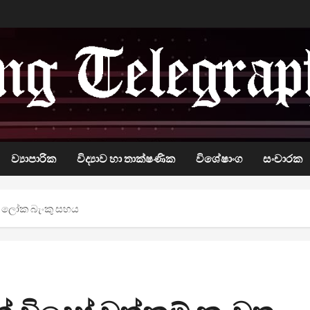
ව්‍යාපාරික
විද්‍යාව හා තාක්ෂණික
විශේෂාංග
සංචාරක
න ලෝක බැංකු සහය