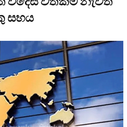
 විදෙස් වත්කම් නැවත
ු සහය