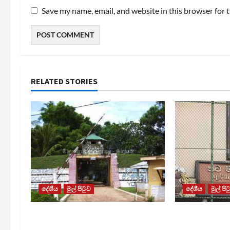
Save my name, email, and website in this browser for 
RELATED STORIES
දේශීය
මුල් පිටුව
දේශීය
මුල් පි
පල්ලන්සේන බන්ධනාගාරයේ
මැගසින් බන්
නොසන්සුන්තාවක්
රෝහල් ගත කළ