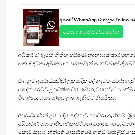
අපගේ WhatsApp චැනලය Follow 
අප සමග සම්බන්ධ වන්න
අධිකරණ ඇමති නීතිඥ හර්ෂණ නානායක්කාර මහතාගේ
ඒකාබද්ධතා අමාත්‍යාංශයේ පැවැති සාකච්ඡාවේදී ම
ඒ අනුව අපරාධයකින් උත්පාදිත දේ නැවත පවරා 
විදේශීය රටවල පවතින වත්කම් නැවත පවරා ගැනීම ස
විශේෂඥ සහයෝගය ලබාගැනීමට නියමිතය.
අපරාධයකින් උත්පාදිත දේ නැවත පවරා ගැනීමේ ක්‍ර
අධිකරණ සහ ජාතික ඒකාබද්ධතා අමාත්‍යාංශය, අපරා
කොට්ඨාසය, නීතිපති දෙපාර්තමේන්තුව, පොලිස් දෙ