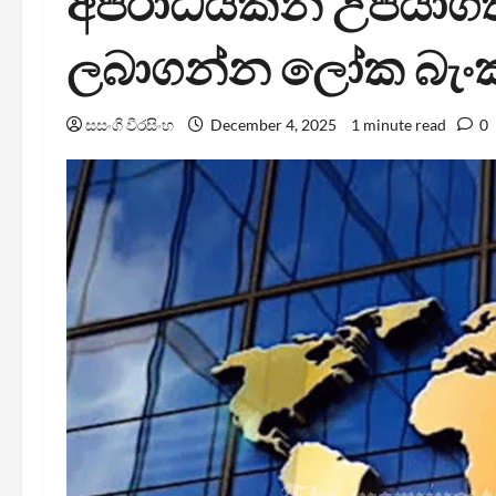
අපරාධයකින් උපයාගත්
ලබාගන්න ලෝක බැංක
සසංගි වීරසිංහ
December 4, 2025
1 minute read
0