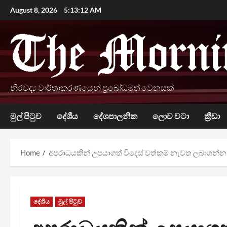
Skip
August 8, 2026
5:13:13 AM
to
content
නිරවද්‍ය වාර්තාකරණයෙන් ප්‍රබෝධමත් වෙනසක්
මුල් පිටුව
දේශීය
දේශපාලනික
ලොව වටා
ක්‍රීඩා
Home
අපරාධයකින් උපයාගත් විදෙස් වත්කම් නැවත ලබාගන්
දේශීය
මුල් පිටුව