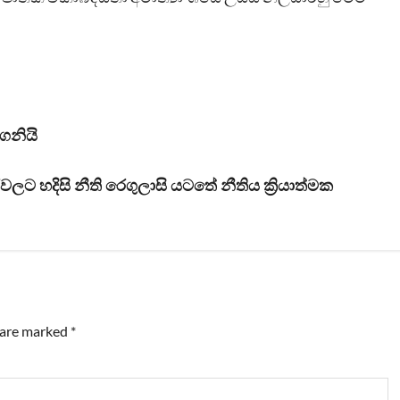
ගනියි
ලට හදිසි නීති රෙගුලාසි යටතේ නීතිය ක්‍රියාත්මක
s are marked
*