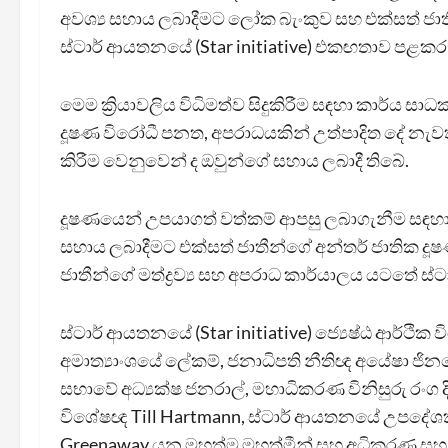
අවශ්‍ය සහාය ලබාදීමට ලෝක බැංකුව සහ එක්සත් ජාත
ස්ටාර් ආයතනයේ (Star initiative) එකඟතාව පළකර
මෙම ක්‍රියාවලිය විධිමත්ව සිදුකිරීම සඳහා කාර්ය සා
දූෂණ විරෝධී පනත, අපරාධයකින් උත්පාදිත දේ නැ
කිරීම වෙනුවෙන් ද ඔවුන්ගේ සහාය ලබාදී තිබේ.
දූෂණයෙන් උපයාගත් වත්කම් ආපසු ලබාගැනීම සඳහා
සහාය ලබාදීමට එක්සත් ජාතීන්ගේ අන්තර් ජාතික දූ
ජාතීන්ගේ මත්ද්‍රව්‍ය සහ අපරාධ කාර්යාලය යටතේ ස්ටා
ස්ටාර් ආයතනයේ (Star initiative) ජ්‍යෙෂ්ඨ ආර්ථ
අමාත්‍යාංශයේ ලේකම්, ජනාධිපති නීතිඥ අයේෂා ජ
සභාවේ අධ්‍යක්ෂ ජනරාල්, මහාධිකරණ විනිසුරු රංග
විශේෂඥ Till Hartmann, ස්ටාර් ආයතනයේ උපදේශක
Greenaway යන මහත්ම මහත්මීන් සහ අධිකරණ සහ ජ