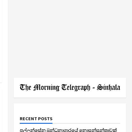
RECENT POSTS
පල්ලන්සේන බන්ධනාගාරයේ නොසන්සුන්තාවක්