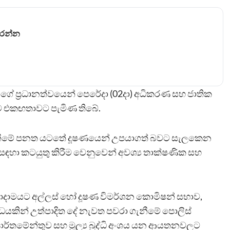
කරන්න
 ප්‍රධානත්වයෙන් පෙරේදා (02දා) අධිකරණ සහ ජාතික
ෙම එකඟතාවට පැමිණ තිබේ.
ගැනීමේ පනත යටතේ දූෂණයෙන් උපයාගත් බවට සැලකෙන
ඳහා කටයුතු කිරීම වෙනුවෙන් අවශ්‍ය තාක්ෂණික සහ
ියාදාමයට අල්ලස් හෝ දූෂණ විමර්ශන කොමිෂන් සභාව,
ධයකින් උත්පාදිත දේ නැවත පවරා ගැනීමේ පොලිස්
පාර්තමේන්තුව සහ මූල්‍ය බුද්ධි අංශය යන ආයතනවලට