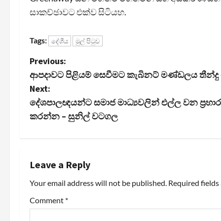
සාකච්ඡාවට එක්ව සිටියහ.
Tags:
දේශීය
මුල් පිටුව
P
Previous:
ආපදාවට පිළියම් සෙවීමට කැබිනට් මණ්ඩලය තීන්දු 
o
Next:
s
දේශපාලඥයන්ට සමාජ මාධ්‍යවලින් එල්ල වන ප්‍රහාරව
කරන්න – සුනිල් වටගල
t
n
a
Leave a Reply
Your email address will not be published.
Required field
v
Comment
*
i