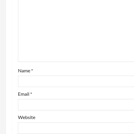
g
a
t
i
o
n
Name
*
Email
*
Website