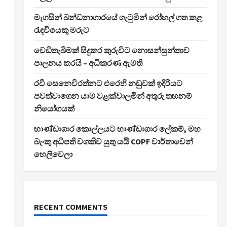
මැගසින් බන්ධනාගාරයේ ගැටුමින් රෝහල් ගත කළ
රැඳවියෙකු මරුට
වෙඩිතැබීමක් සිදුකර කුරුවිට නොසන්සුන්තාව
පාලනය කරයි – අධිකරණ ඇමති
රවී සෙනෙවිරත්නට එරෙහි නඩුවක් ඉදිරියට
පවත්වාගෙන යාම වළක්වාලමින් අතුරු තහනම්
නියෝගයක්
භාණ්ඩාගාර කොල්ලයට භාණ්ඩාගාර ලේකම්, මහ
බැංකු අධිපති වගකිව යුතු යයි COPF වාර්තාවෙන්
හෙලිවෙලා
RECENT COMMENTS