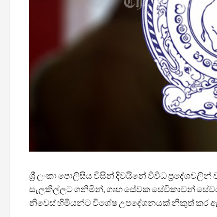
ශ්‍රී ලංකා පොලිසිය විසින් දිවයිනේ විවිධ ප්‍රදේශව
සැලකිල්ලට ගනිමින්, ගෘහ සේවක සේවිකාවන් සේව
නිවෙස් හිමියන්ට විශේෂ උපදේශනයක් නිකුත් කර 