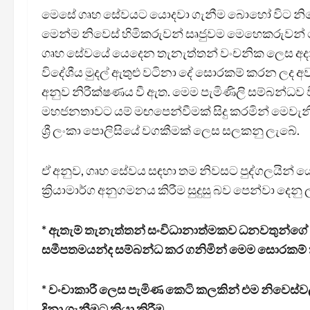
මෙසේ ගෘහ සේවයට යොදවා ගැනීම බොහෝ විට නියෝජ
මෙන්ම නිවෙස් හිමිකරුවන් සෘජුවම මෙහෙකරුවන් ස
ගෘහ සේවයේ යෙදෙන තැනැත්තන් වංචනික ලෙස අදාල
විදේශීය මුදල් ඇතුළු වටිනා දේ සොරකම් කරන ලද අව
අනුව නිරීක්ෂණය වී ඇත. මෙම පැමිණිලි සම්බන්ධව ව
මහජනතාවට යම් මඟපෙන්වීමක් සිදු කරමින් මෙවැන
ශ්‍රී ලංකා පොලිසියේ වගකීමක් ලෙස සලකනු ලැබේ.
ඒ අනුව, ගෘහ සේවය සඳහා තම නිවසට පුද්ගලයින් 
ක්‍රියාමාර්ග අනුගමනය කිරීම සුදුසු බව පෙන්වා දෙනු
* ඇතැම් තැනැත්තන් සංවිධානාත්මකව ධනවතුන්ගේ
සමීපතමයන්ද සම්බන්ධ කර ගනිමින් මෙම සොරකම් කිරීම
* වංචාකාරී ලෙස පැමිණ කෙටි කලකින් එම නිවෙස්ව
දිනා ගැනීමට ක්‍රියා කිරීම.