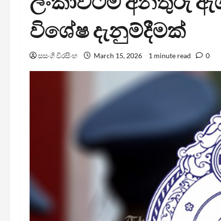
ලංකාවටම අනතුරු ඇග
විශේෂ දැනුම්දීමක්
සසංගි වීරසිංහ
March 15, 2026
1 minute read
0