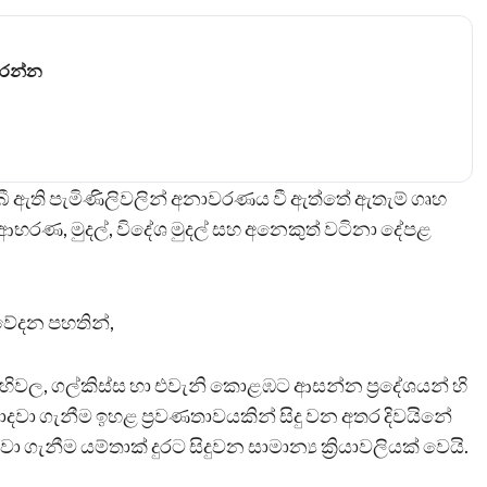
කරන්න
බී ඇති පැමිණිලිවලින් අනාවරණය වී ඇත්තේ ඇතැම් ගෘහ
ණ, මුදල්, විදේශ මුදල් සහ අනෙකුත් වටිනා දේපළ
වේදන පහතින්,
හිවල, ගල්කිස්ස හා එවැනි කොළඹට ආසන්න ප්‍රදේශයන් හි
ා ගැනීම ඉහළ ප්‍රවණතාවයකින් සිදු වන අතර දිවයිනේ
ීම යම්තාක් දුරට සිදුවන සාමාන්‍ය ක්‍රියාවලියක් වෙයි.