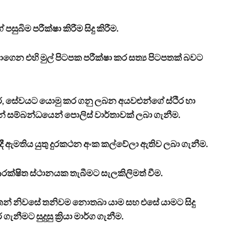
ිම පරීක්ෂා කිරීම සිදු කිරීම.
බාගෙන එහි මුල් පිටපක පරීක්ෂා කර සත්‍ය පිටපතක් බවට
තර, සේවයට යොමු කර ගනු ලබන අයවළුන්ගේ ස්ථිර හා
ුන් සම්බන්ධයෙන් පොලිස් වාර්තාවක් ලබා ගැනීම.
දී ඇමතිය යුතු දුරකථන අංක කල්වේලා ඇතිව ලබා ගැනීම.
ආරක්ෂිත ස්ථානයක තැබීමට සැලකිලිමත් වීම.
්තන් නිවසේ තනිවම නොතබා යාම සහ එසේ යාමට සිදු
මට සුදුසු ක්‍රියා මාර්ග ගැනීම.