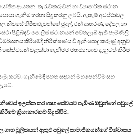
ිත ආයතන, තැරැව්කරුවන් හා ව්‍යාපාරික ස්ථාන
ොයා ගැනීම හරහා සිදු කරනු ලබයි. ඇතැම් අවස්ථාවල
 නිවසේ හිමිකරුවන්ගේ මුදල්, රන් ආභරණ, දේපල හා
ස්ථා පිළිබඳව පොලිස් ස්ථානයන් වෙතලැබී ඇති පැමිණිලි
ිමර්ශනය කිරීමේදී නිරීක්ෂණය වී ඇති පොදු කරුණු අනුව
ි තත්ත්වයන් වළක්වා ගැනීමට මහජනතාව දැනුවත් කිරීම
යොමු කරවා ගැනීමේදී පහත සඳහන් මහපෙන්වීම් සහ
 ලැබේ.
 නිවෙස් ඉලක්ක කර ගෘහ සේවයට පැමිණ ඔවුන්ගේ පවුලේ
ේ ක්‍රියාකාරකම් සිදු කිරීම.
ල ගෘහ මූලිකයන් ඇතුළු පවුලේ සාමාජිකයන්ගේ විශ්වාසය