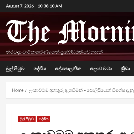
Skip
August 7, 2026
10:38:11 AM
to
content
නිරවද්‍ය වාර්තාකරණයෙන් ප්‍රබෝධමත් වෙනසක්
මුල් පිටුව
දේශීය
දේශපාලනික
ලොව වටා
ක්‍රීඩා
Home
ලංකාවටම අනතුරු ඇගවීමක් – පොලිසියෙන් විශේෂ දැනුම
මුල් පිටුව
දේශීය