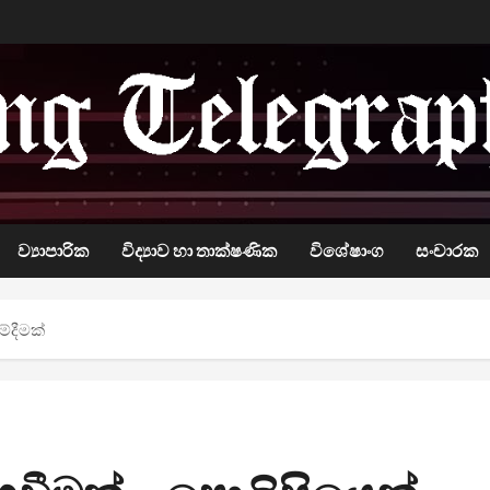
ව්‍යාපාරික
විද්‍යාව හා තාක්ෂණික
විශේෂාංග
සංචාරක
්දීමක්