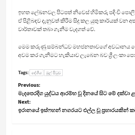
ඉහත ලේඛනවල පිටපත් නිවෙස් හිමිකරු පදිංචි පොලි
ඒ පිළිබඳව දැනුවත් කිරීම සිදු කල යුතු කාර්යක් ව
වාර්තාවක් තබා ගැනීම වැදගත් වේ.
මෙම කරුණු සම්බන්ධව මහජනතාවගේ අවධානය යොමු ක
අවම කර ගැනීමට හැකියාව ලැබෙන බව ශ්‍රී ලංකා පො
Tags:
දේශීය
මුල් පිටුව
P
Previous:
මැදපෙරදිග යුද්ධය ආරම්භ වූ දිනයේ සිට මේ දක්වා 
o
Next:
s
ඉරානයේ ඉස්ෆහන් නගරයට එල්ල වූ ප්‍රහාරයකින් 
t