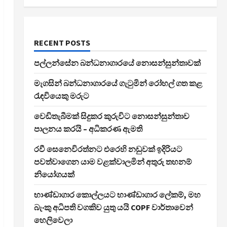
RECENT POSTS
පල්ලන්සේන බන්ධනාගාරයේ නොසන්සුන්තාවක්
මැගසින් බන්ධනාගාරයේ ගැටුමින් රෝහල් ගත කළ
රැඳවියෙකු මරුට
වෙඩිතැබීමක් සිදුකර කුරුවිට නොසන්සුන්තාව
පාලනය කරයි – අධිකරණ ඇමති
රවී සෙනෙවිරත්නට එරෙහි නඩුවක් ඉදිරියට
පවත්වාගෙන යාම වළක්වාලමින් අතුරු තහනම්
නියෝගයක්
භාණ්ඩාගාර කොල්ලයට භාණ්ඩාගාර ලේකම්, මහ
බැංකු අධිපති වගකිව යුතු යයි COPF වාර්තාවෙන්
හෙලිවෙලා