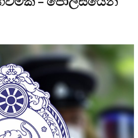
වීමක් – පොලිසියෙන්