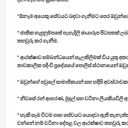
*ඕනෑම අයෙකු සේවයට බඳවා ගැනීමට පෙර ඔවුන්ගේ පසුබ
* ජාතික හැඳුනුම්පතේ පැහැදිලි ඡායාරූප පිටපතක් ල
තහවුරු කර ගැනීම.
* ආරක්ෂාව සම්බන්ධයෙන් සැලකිලිමක් විය යුතු අ
තාවකාලික පදිංචි ප්‍රදේශයේ පොලිස් ස්ථානයෙන් ඔව
* ඔවුන්ගේ පවුලේ සාමාජිකයන් සහ හදිසි අවස්ථාවක
* නිවසේ රන් ආභරණ, මුදල් සහ වටිනා ලියකියවිලි 
* හැකි සෑම විටම ගෘහ සේවයට යොදවා ඇති තැනැත
වන්නේ නම් වටිනා දේපළ වල ආරක්ෂාව තහවුරු කර ගැනී