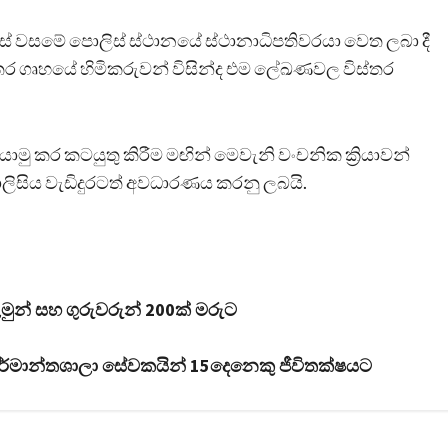
ස් වසමේ පොලිස් ස්ථානයේ ස්ථානාධිපතිවරයා වෙත ලබා දී
න අතර ගෘහයේ හිමිකරුවන් විසින්ද එම ලේඛණවල විස්තර
ර කටයුතු කිරීම මඟින් මෙවැනි වංචනික ක්‍රියාවන්
ලිසිය වැඩිදුරටත් අවධාරණය කරනු ලබයි.
ළමුන් සහ ගුරුවරුන් 200ක් මරුට
කර්මාන්තශාලා සේවකයින් 15දෙනෙකු ජීවිතක්ෂයට