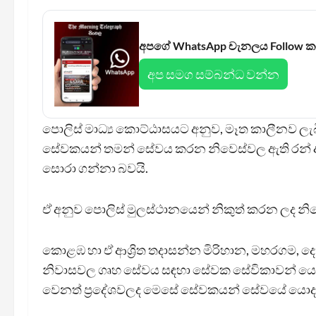
අපගේ WhatsApp චැනලය Follow 
අප සමග සම්බන්ධ වන්න
පොලිස් මාධ්‍ය කොට්ඨාසයට අනුව, මෑත කාලීනව ලැ
සේවකයන් තමන් සේවය කරන නිවෙස්වල ඇති රන් ආභර
සොරා ගන්නා බවයි.
ඒ අනුව පොලිස් මුලස්ථානයෙන් නිකුත් කරන ලද නි
කොළඹ හා ඒ ආශ්‍රිත තදාසන්න මිරිහාන, මහරගම, දෙ
නිවාසවල ගෘහ සේවය සඳහා සේවක සේවිකාවන් යොදව
වෙනත් ප්‍රදේශවලද මෙසේ සේවකයන් සේවයේ යොදවා ගැන