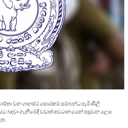
ලින් වාර්තා වන ගෘහස්ථ සොරකම් සම්බන්ධ පැමිණිලි
යට බඳවා ගැනීමේදී වඩාත් අවධානයෙන් පසුවන ලෙස
ඇත.