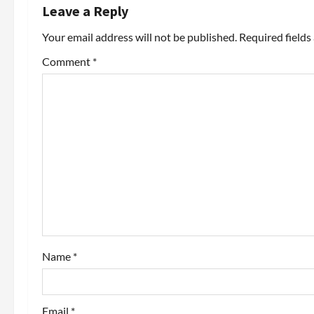
n
Leave a Reply
a
Your email address will not be published.
Required field
v
Comment
*
i
g
a
t
i
o
Name
*
n
Email
*