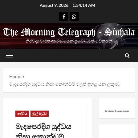
Skip
August 9, 2026
1:54:14 AM
to
Facebook
Whatsapp
content
නිරවද්‍ය වාර්තාකරණයෙන් ප්‍රබෝධමත් වෙනසක්
Primary
Menu
Home
මැදපෙරදිග යුද්ධය නිසා කොන්ඩම් මිලත් ඉහළ යන ලකුණු
දේශීය
මුල් පිටුව
මැදපෙරදිග යුද්ධය
නිසා කොන්ඩම්