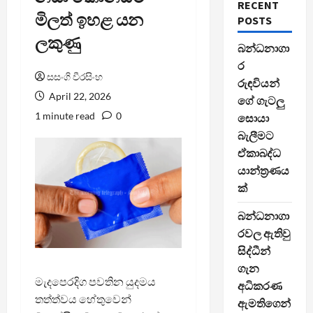
RECENT
මිලත් ඉහළ යන
POSTS
ලකුණු
බන්ධනාගා
ර
සසංගි වීරසිංහ
රුඳවියන්
April 22, 2026
ගේ ගැටලු
1 minute read
0
සොයා
බැලීමට
ඒකාබද්ධ
යාන්ත්‍රණය
ක්
බන්ධනාගා
රවල ඇතිවු
සිද්ධීන්
ගැන
මැදපෙරදිග පවතින යුදමය
අධිකරණ
තත්ත්වය හේතුවෙන්
ඇමතිගෙන්