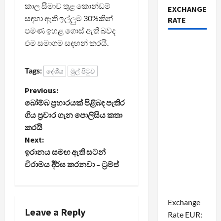
කාල සීමාව තුළ කොන්ඩම්
EXCHANGE
සඳහා ඇති ඉල්ලුම 30%කින්
RATE
පමණ ඉහළ ගොස් ඇති බවද
එම සමාගම සඳහන් කරයි.
Tags:
දේශීය
මුල් පිටුව
P
Previous:
බෝම්බ ප්‍රහාරයක් පිළිබඳ පැතිර
o
ගිය ප්‍රචාර ගැන පොලිසිය කතා
කරයි
s
Next:
t
ඉරානය සමඟ ඇති සටන්
විරාමය දීර්ඝ කරනවා – ට්‍රම්ප්
n
a
Exchange
Leave a Reply
v
Rate
EUR
: