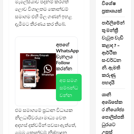
මැලේසියාව පදනම් කරගත්
විශේෂ
ලොව විශාලතම කොන්ඩම්
ප්‍රකාශයක්
සමාගම එහි මිල ගණන් ඉහළ
පාර්ලිමේන්
දැමීමට තීරණය කර තිබේ.
තු මන්ත්‍රී
වැටුප වැඩි
අපගේ
කළාද ? –
WhatsApp
ආර්ථික
චැනලය
සංවර්ධන
Follow
නි. ඇමති
කරන්න
කරුණු
අප සමග
පහදයි
සම්බන්ධ
ශානි
වන්න
අබේසේක
ර නියෝජ්‍ය
එම සමාගමේ ප්‍රධාන විධායක
පොලිස්පති
නිලධාරිවරයා මාධ්‍ය වෙත
ධුරයට
අදහස් දක්වමින් පවසා ඇත්තේ,
උසස්
මෙම කොන්ඩම් නිෂ්පාදන