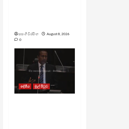
බන්ධනාගාරවල ඇතිවු
සිද්ධීන් ගැන අධිකරණ
ඇමතිගෙන් විශේෂ
ප්‍රකාශයක්
සසංගි වීරසිංහ
August 8, 2026
0
දේශීය
මුල් පිටුව
පාර්ලිමේන්තු මන්ත්‍රී වැටුප
වැඩි කළාද ? – ආර්ථික
සංවර්ධන නි. ඇමති කරුණු
පහදයි