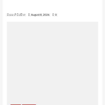
බන්ධනාගාර රුඳවියන්ගේ ගැටලු සොයා බැලීමට
ඒකාබද්ධ යාන්ත්‍රණයක්
සසංගි වීරසිංහ
August 8, 2026
0