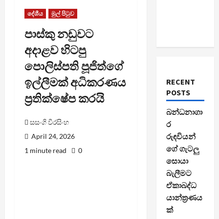
දේශීය
මුල් පිටුව
පාස්කු නඩුවට
අදාළව හිටපු
පොලිස්පති පූජිත්ගේ
ඉල්ලීමක් අධිකරණය
RECENT
POSTS
ප්‍රතික්ෂේප කරයි
බන්ධනාගා
සසංගි වීරසිංහ
ර
රුඳවියන්
April 24, 2026
ගේ ගැටලු
1 minute read
0
සොයා
බැලීමට
ඒකාබද්ධ
යාන්ත්‍රණය
ක්