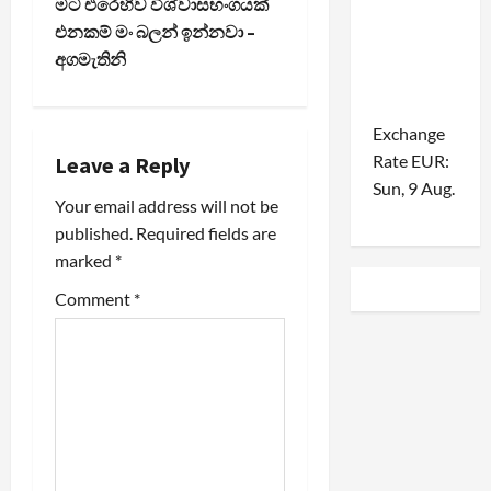
t
මට එරෙහිව විශ්වාසභංගයක්
එනකම් මං බලන් ඉන්නවා –
n
අගමැතිනි
a
Exchange
v
Rate
EUR
:
Leave a Reply
i
Sun, 9 Aug.
Your email address will not be
published.
Required fields are
g
marked
*
a
Comment
*
t
i
o
n