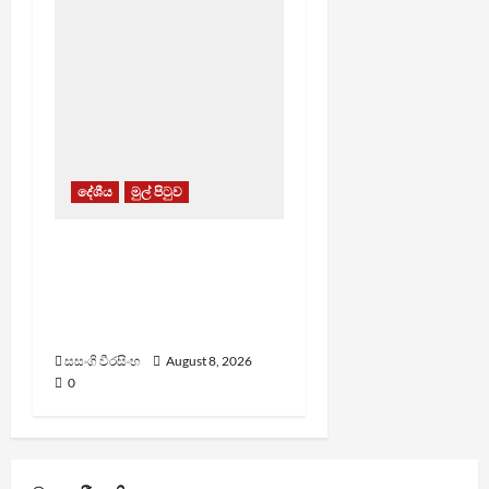
දේශීය
මුල් පිටුව
පාර්ලිමේන්තු මන්ත්‍රී වැටුප
වැඩි කළාද ? – ආර්ථික
සංවර්ධන නි. ඇමති කරුණු
පහදයි
සසංගි වීරසිංහ
August 8, 2026
0