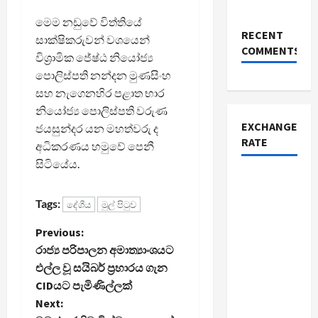
මෙම නඩුවේ විත්තියේ
RECENT
සාක්ෂිකරුවන් වශයෙන්
COMMENTS
විශ්‍රාමික ජේෂ්ඨ නියෝජ්‍ය
පොලිස්පති නන්දන මුණසිංහ
සහ නැගෙනහිර පළාත භාර
නියෝජ්‍ය පොලිස්පති වරුණ
EXCHANGE
ජයසුන්දර යන මහත්වරු ද
RATE
අධිකරණය හමුවේ පෙනී
සිටියේය.
Tags:
දේශීය
මුල් පිටුව
P
Previous:
රාජ්‍ය පරිපාලන අමාත්‍යාංශයට
o
එල්ල වූ සයිබර් ප්‍රහාරය ගැන
CIDයට පැමිණිල්ලක්
s
Next: