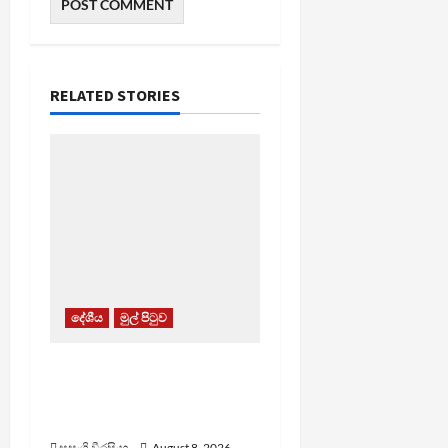
RELATED STORIES
දේශීය
මුල් පිටුව
බන්ධනාගාර රුඳවියන්ගේ
ගැටලු සොයා බැලීමට
ඒකාබද්ධ යාන්ත්‍රණයක්
සසංගි වීරසිංහ
August 8, 2026