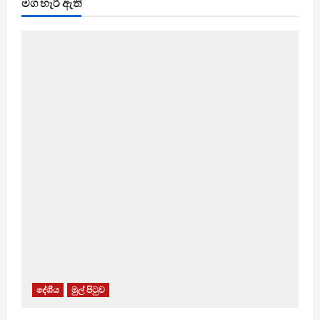
මග හැරී ඇති
දේශීය
මුල් පිටුව