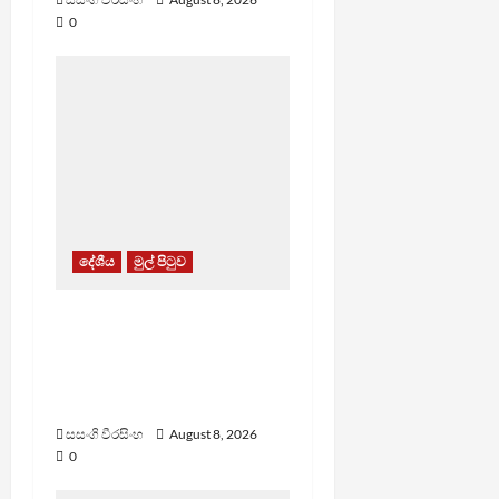
0
දේශීය
මුල් පිටුව
බන්ධනාගාරවල ඇතිවු
සිද්ධීන් ගැන අධිකරණ
ඇමතිගෙන් විශේෂ
ප්‍රකාශයක්
සසංගි වීරසිංහ
August 8, 2026
0