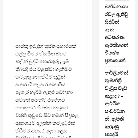
බන්ධනාගා
රවල ඇතිවු
සිද්ධීන්
ගැන
අධිකරණ
ඇමතිගෙන්
පාස්කු ඉරුදින ත්‍රස්ත ප්‍රහාරයක්
විශේෂ
එල්ල වීමට නියමිත බවට
ප්‍රකාශයක්
කලින් බුද්ධි තොරතුරු ලැබී
තිබියදී එය වළක්වා ගැනීමට
පාර්ලිමේන්
කටයුතු නොකිරීම තුළින්
තු මන්ත්‍රී
සාපරාධි ලෙස රාජකාරිය
වැටුප වැඩි
පැහැර හැරීම ඇතුළු චෝදනා
කළාද ? –
යටතේ තමන්ට එරෙහිව
ආර්ථික
ගොනුකර තිබෙන නඩුවේ
සංවර්ධන
විත්ති කූඩුවේ සිට තමන් සිදුකළ
නි. ඇමති
ප්‍රකාශයට අලුතින් කරුණු එක්
කරුණු
කිරීමට අවසර දෙන ලෙස
පහදයි