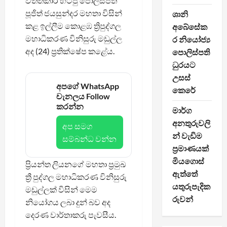
විත්තිකාර හිටපු පොලිස්පති
පූජිත් ජයසුන්දර මහතා විසින්
ශානි
කළ ඉල්ලීම කොළඹ ත්‍රිපුද්ගල
අබේසේක
මහාධිකරණ විනිසුරු මඩුල්ල
ර නියෝජ්‍ය
අද (24) ප්‍රතික්ෂේප කළේය.
පොලිස්පති
ධුරයට
උසස්
අපගේ WhatsApp
කෙරේ
චැනලය Follow
කරන්න
මාර්ග
අනතුරුවලි
අප සමග
න් වැඩිම
සම්බන්ධ වන්න
ප්‍රමාණයක්
මියගොස්
ප්‍රියන්ත ලියනගේ මහතා ප්‍රමුඛ
ඇත්තේ
ත්‍රී පුද්ගල මහාධිකරණ විනිසුරු
යතුරුපැදික
මඩුල්ලක් විසින් මෙම
රුවන්
නියෝගය ලබා දුන් බව අද
දෙරණ වාර්තාකරු පැවසීය.