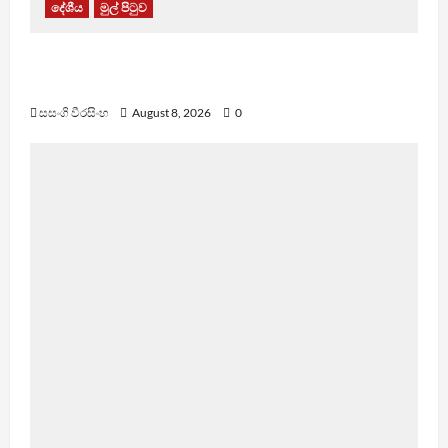
දේශීය
මුල් පිටුව
බන්ධනාගාරවල ඇතිවු සිද්ධීන් ගැන අධිකරණ
ඇමතිගෙන් විශේෂ ප්‍රකාශයක්
සසංගි වීරසිංහ
August 8, 2026
0