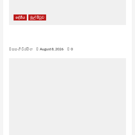
දේශීය
මුල් පිටුව
පාර්ලිමේන්තු මන්ත්‍රී වැටුප වැඩි කළාද ? – ආර්ථික
සංවර්ධන නි. ඇමති කරුණු පහදයි
සසංගි වීරසිංහ
August 8, 2026
0