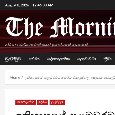
Skip
August 8, 2026
12:46:31 AM
to
content
නිරවද්‍ය වාර්තාකරණයෙන් ප්‍රබෝධමත් වෙනසක්
මුල් පිටුව
දේශීය
දේශපාලනික
ලොව වටා
ක්‍රීඩා
Home
ඉතිහාසයේ පළමුවරට මෙරට ඒක පුද්ගල ආදායම ඩොලර්
දේශපාලනික
දේශීය
මුල් පිටුව