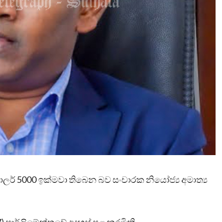
් 5000 ඉක්මවා තිබෙන බව සංචාරක නියෝජ්‍ය අමාත්‍ය