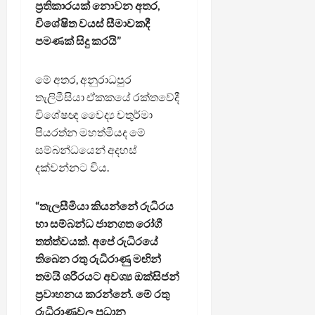
ප්‍රතිකාරයක් නොවන අතර,
විශේෂිත වයස් සීමාවකදී
පමණක් සිදු කරයි”
මේ අතර, අනුරාධපුර
තැලිමීසියා ඒකකයේ රක්තවේදී
විශේෂඥ වෛද්‍ය චතුර්මා
පියරත්න මහත්මියද මේ
සම්බන්ධයෙන් අදහස්
දක්වන්නට විය.
“තැලසීමියා කියන්නේ රුධිරය
හා සම්බන්ධ ජානගත රෝගී
තත්ත්වයක්. අපේ රුධිරයේ
තිබෙන රතු රුධිරාණු මඟින්
තමයි ශරීරයට අවශ්‍ය ඔක්සිජන්
ප්‍රවාහනය කරන්නේ. මේ රතු
රුධිරාණුවල ප්‍රධාන