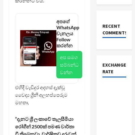
කරන්නට විය.
අපගේ
RECENT
WhatsApp
COMMENTS
චැනලය
Follow
කරන්න
අප සමග
සම්බන්ධ
EXCHANGE
RATE
වන්න
එහිදී වැඩිදුර අදහස් දැක්වූ
වෛද්‍ය ශ්‍රීනි අලහප්පෙරුම
මහතා,
“දැනට ශ්‍රී ලංකාවේ තැලසීමියා
රෝගීන් 2500ක් පමණ වාර්තා
වී තිබෙනවා. වාර්ෂිකව දරුවන්