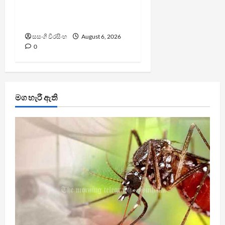
වැරදි පිළිගත් FIFA සභාපති
ප්‍රසිද්ධියේ සමාව අයදියි
සසංගි වීරසිංහ
August 6, 2026
0
මග හැරී ඇති