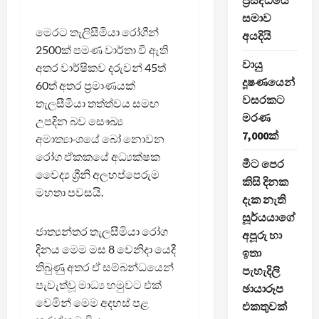
ප්‍රසිද්ධියේ
සමාව
මෙරට තැලිසීමියා රෝගීන්
අයදියි
2500ක් පමණ වාර්තා වී ඇති
වායු
අතර වාර්ෂිකව දරුවන් 45ත්
දූෂණයෙන්
60ත් අතර ප්‍රමාණයක්
වසරකට
තැලසීමියා තත්ත්වය සමඟ
මරණ
උපදින බව සෞඛ්‍ය
7,000ක්
අමාත්‍යාංශයේ බෝ නොවන
රෝග ඒකකයේ අධ්‍යක්ෂක
මීට පෙර
වෛද්‍ය ශ්‍රීනි අලහප්පෙරුම
කිසි දිනක
මහතා පවසයි.
දැක නැති
සූර්යයාගේ
ජාත්‍යන්තර තැලසීමියා රෝග
අපූරු හා
දිනය මෙම මස 8 වෙනිදා යෙදී
ඉතා
තිබුණු අතර ඒ සම්බන්ධයෙන්
පැහැදිලි
පැවැත්වූ මාධ්‍ය හමුවට එක්
ඡායාරූප
වෙමින් මෙම අදහස් පළ
එකතුවක්