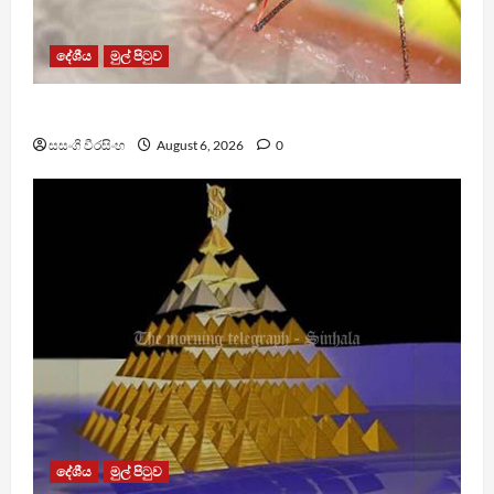
දේශීය
මුල් පිටුව
ඩෙංගු මරණ 63 දක්වා ඉහළට
සසංගි වීරසිංහ
August 6, 2026
0
දේශීය
මුල් පිටුව