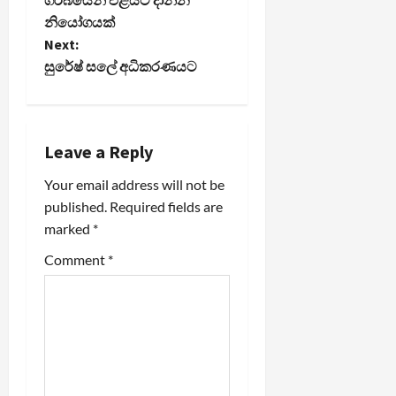
නියෝගයක්
s
Next:
t
සුරේෂ් සලේ අධිකරණයට
n
a
Leave a Reply
v
Your email address will not be
published.
Required fields are
i
marked
*
g
Comment
*
a
t
i