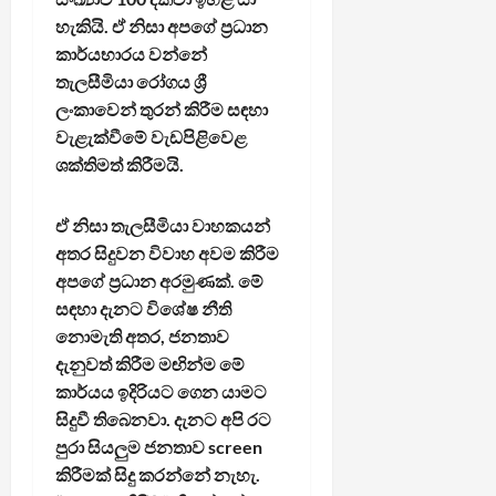
හැකියි. ඒ නිසා අපගේ ප්‍රධාන
කාර්යභාරය වන්නේ
තැලසීමියා රෝගය ශ්‍රී
ලංකාවෙන් තුරන් කිරීම සඳහා
වැළැක්වීමේ වැඩපිළිවෙළ
ශක්තිමත් කිරීමයි.
ඒ නිසා තැලසීමියා වාහකයන්
අතර සිදුවන විවාහ අවම කිරීම
අපගේ ප්‍රධාන අරමුණක්. මේ
සඳහා දැනට විශේෂ නීති
නොමැති අතර, ජනතාව
දැනුවත් කිරීම මඟින්ම මේ
කාර්යය ඉදිරියට ගෙන යාමට
සිදුවී තිබෙනවා. දැනට අපි රට
පුරා සියලුම ජනතාව screen
කිරීමක් සිදු කරන්නේ නැහැ.