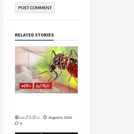
RELATED STORIES
දේශීය
මුල් පිටුව
ඩෙංගු මරණ 63 දක්වා
ඉහළට
සසංගි වීරසිංහ
August 6, 2026
0