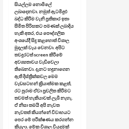
සියල්ලම නොමිලේ
ලබාදෙනවා. නමුත් ඇටමිදුළු
බද්ධ කිරීම වැනි ප්‍රතිකාර ඉතා
සීමිත පිරිසකට පමණක් ලබාදිය
හැකි අතර, එය පෞද්ගලික
අංශයේදී සිදු කළහොත් විශාල
මුදලක් වැය වෙනවා. අපිට
තවදුරටත් screen කිරීමේ
අවශ්‍යතාවය වැඩිවෙලා
තිබෙනවා. දැනට හඳුනාගෙන
ඇති දිස්ත්‍රික්කවල මෙම
වැඩසටහන් ක්‍රියාත්මක කළත්,
රට පුරාම ඒවා ප්‍රචලිත කිරීමට
තවමත් හැකියාවක් ලැබී නැහැ.
ඒ නිසා තමයි අපි නැවත
නැවතත් කියන්නේ විවාහයට
පෙර මේ පරීක්ෂණය කරගන්න
කියලා. මේක විශාල වියදමක්