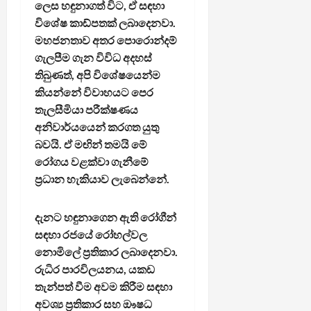
ලෙස හඳුනාගත් විට, ඒ සඳහා
විශේෂ කාඩ්පතක් ලබාදෙනවා.
මහජනතාව අතර පොරොන්දම්
ගැලපීම ගැන විවිධ අදහස්
තිබුණත්, අපි විශේෂයෙන්ම
කියන්නේ විවාහයට පෙර
තැලසීමියා පරීක්ෂණය
අනිවාර්යයෙන් කරගත යුතු
බවයි. ඒ මඟින් තමයි මේ
රෝගය වළක්වා ගැනීමේ
ප්‍රධාන හැකියාව ලැබෙන්නේ.
දැනට හඳුනාගෙන ඇති රෝගීන්
සඳහා රජයේ රෝහල්වල
නොමිලේ ප්‍රතිකාර ලබාදෙනවා.
රුධිර පාරවිලයනය, යකඩ
තැන්පත් වීම අවම කිරීම සඳහා
අවශ්‍ය ප්‍රතිකාර සහ ඖෂධ