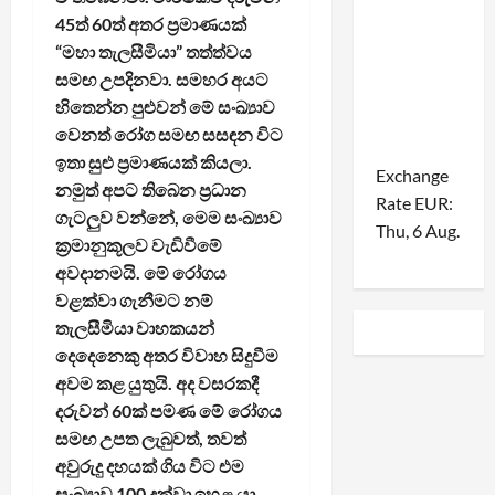
45ත් 60ත් අතර ප්‍රමාණයක්
“මහා තැලසීමියා” තත්ත්වය
සමඟ උපදිනවා. සමහර අයට
හිතෙන්න පුළුවන් මේ සංඛ්‍යාව
වෙනත් රෝග සමඟ සසඳන විට
ඉතා සුළු ප්‍රමාණයක් කියලා.
Exchange
නමුත් අපට තිබෙන ප්‍රධාන
Rate
EUR
:
ගැටලුව වන්නේ, මෙම සංඛ්‍යාව
Thu, 6 Aug.
ක්‍රමානුකූලව වැඩිවීමේ
අවදානමයි. මේ රෝගය
වළක්වා ගැනීමට නම්
තැලසීමියා වාහකයන්
දෙදෙනෙකු අතර විවාහ සිදුවීම
අවම කළ යුතුයි. අද වසරකදී
දරුවන් 60ක් පමණ මේ රෝගය
සමඟ උපත ලැබුවත්, තවත්
අවුරුදු දහයක් ගිය විට එම
සංඛ්‍යාව 100 දක්වා ඉහළ යා