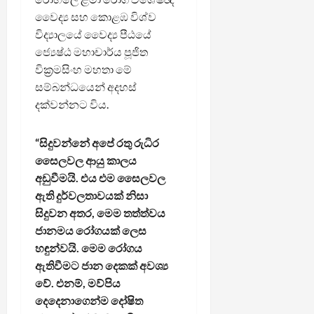
වෛද්‍ය සහ කොළඹ විශ්ව
විද්‍යාලයේ වෛද්‍ය පීඨයේ
ජ්‍යෙෂ්ඨ මහාචාර්ය පූජිත
වික්‍රමසිංහ මහතා මේ
සම්බන්ධයෙන් අදහස්
දක්වන්නට විය.
“සිදුවන්නේ අපේ රතු රුධිර
සෛලවල ආයු කාලය
අඩුවීමයි. එය එම සෛලවල
ඇති දුර්වලතාවයක් නිසා
සිදුවන අතර, මෙම තත්ත්වය
ජානමය රෝගයක් ලෙස
හඳුන්වයි. මෙම රෝගය
ඇතිවීමට ජාන දෙකක් අවශ්‍ය
වේ. එනම්, මව්පිය
දෙදෙනාගෙන්ම දෝෂිත