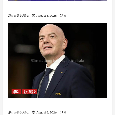
TM App යනු නීතිවිරෝධී පිරමීඩ යෝජනා ක්‍රමයක්
සසංගි වීරසිංහ
August 6, 2026
0
ක්‍රීඩා
මුල් පිටුව
වැරදි පිළිගත් FIFA සභාපති ප්‍රසිද්ධියේ සමාව අයදියි
සසංගි වීරසිංහ
August 6, 2026
0