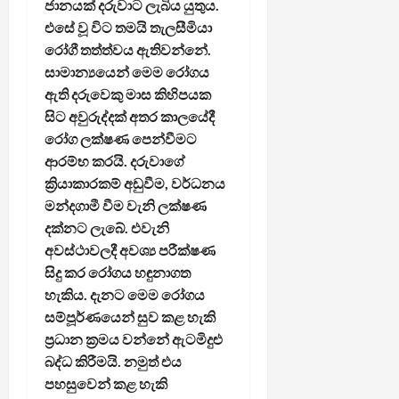
ජානයක් දරුවාට ලැබිය යුතුය.
එසේ වූ විට තමයි තැලසීමියා
රෝගී තත්ත්වය ඇතිවන්නේ.
සාමාන්‍යයෙන් මෙම රෝගය
ඇති දරුවෙකු මාස කිහිපයක
සිට අවුරුද්දක් අතර කාලයේදී
රෝග ලක්ෂණ පෙන්වීමට
ආරම්භ කරයි. දරුවාගේ
ක්‍රියාකාරකම් අඩුවීම, වර්ධනය
මන්දගාමී වීම වැනි ලක්ෂණ
දක්නට ලැබේ. එවැනි
අවස්ථාවලදී අවශ්‍ය පරීක්ෂණ
සිදු කර රෝගය හඳුනාගත
හැකිය. දැනට මෙම රෝගය
සම්පූර්ණයෙන් සුව කළ හැකි
ප්‍රධාන ක්‍රමය වන්නේ ඇටමිදුළු
බද්ධ කිරීමයි. නමුත් එය
පහසුවෙන් කළ හැකි