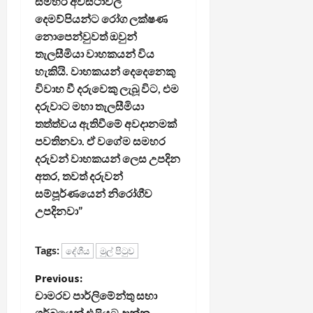
සමහර අවස්ථාවල
දෙමව්පියන්ට රෝග ලක්ෂණ
නොපෙන්වුවත් ඔවුන්
තැලසීමියා වාහකයන් විය
හැකියි. වාහකයන් දෙදෙනෙකු
විවාහ වී දරුවෙකු ලැබූ විට, එම
දරුවාට මහා තැලසීමියා
තත්ත්වය ඇතිවීමේ අවදානමක්
පවතිනවා. ඒ වගේම සමහර
දරුවන් වාහකයන් ලෙස උපදින
අතර, තවත් දරුවන්
සම්පූර්ණයෙන් නිරෝගීව
උපදිනවා”
Tags:
දේශීය
මුල් පිටුව
P
Previous:
චාමරව පාර්ලිමේන්තු සභා
o
ගර්බයෙන් එළියට දාන්න