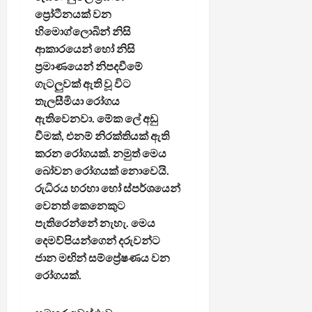
ප්‍රෝටීනයක් වන
හිමොග්ලොබින් නිසි
ආකාරයෙන් හෝ නිසි
ප්‍රමාණයෙන් නිපදවීමේ
ගැටලුවක් ඇති වූ විට
තැලසීමියා රෝගය
ඇතිවෙනවා. මේක ලේ අඩු
වීමක්, එනම් නිරක්තියක් ඇති
කරන රෝගයක්. නමුත් මෙය
බෝවන රෝගයක් නොවෙයි.
රුධිරය හරහා හෝ ස්පර්ශයෙන්
වෙනත් කෙනෙකුට
පැතිරෙන්නේ නැහැ. මෙය
දෙමව්පියන්ගෙන් දරුවන්ට
ජාන මඟින් සම්ප්‍රේෂණය වන
රෝගයක්.