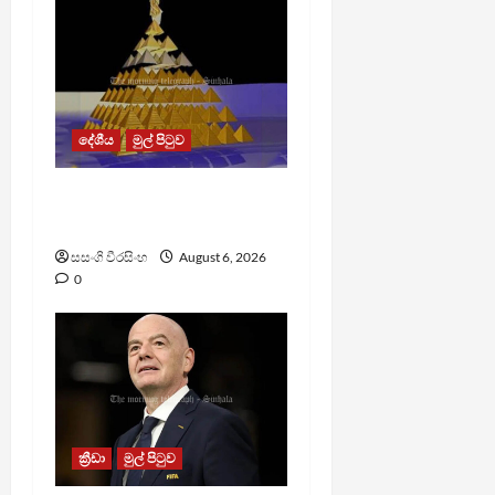
දේශීය
මුල් පිටුව
TM App යනු නීතිවිරෝධී
පිරමීඩ යෝජනා ක්‍රමයක්
සසංගි වීරසිංහ
August 6, 2026
0
ක්‍රීඩා
මුල් පිටුව