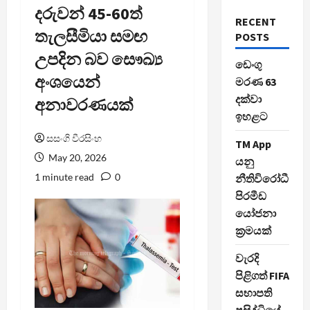
දරුවන් 45-60ත්
RECENT
තැලසීමියා සමඟ
POSTS
උපදින බව සෞඛ්‍ය
ඩෙංගු
අංශයෙන්
මරණ 63
දක්වා
අනාවරණයක්
ඉහළට
සසංගි වීරසිංහ
TM App
May 20, 2026
යනු
1 minute read
0
නීතිවිරෝධී
පිරමීඩ
යෝජනා
ක්‍රමයක්
වැරදි
පිළිගත් FIFA
සභාපති