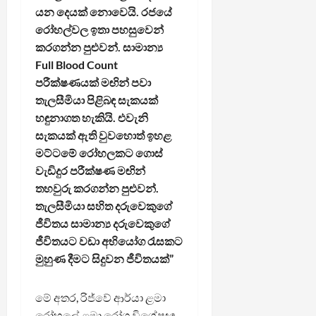
යන දෙයක් නොවෙයි. රජයේ
රෝහල්වල ඉතා පහසුවෙන්
කරගන්න පුළුවන්. සාමාන්‍ය
Full Blood Count
පරීක්ෂණයක් මඟින් පවා
තැලසීමියා පිළිබඳ සැකයක්
හඳුනාගත හැකියි. එවැනි
සැකයක් ඇති වුවහොත් ඉහළ
මට්ටමේ රෝහලකට ගොස්
වැඩිදුර පරීක්ෂණ මඟින්
තහවුරු කරගන්න පුළුවන්.
තැලසීමියා සහිත දරුවෙකුගේ
ජීවිතය සාමාන්‍ය දරුවෙකුගේ
ජීවිතයට වඩා අභියෝග රැසකට
මුහුණ දීමට සිදුවන ජීවිතයක්”
මේ අතර, රිජ්වේ ආර්යා ළමා
රෝහලේ ළමා රෝග විශේෂඥ