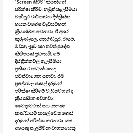
“Screen කිරීම” කියන්නේ
පරීක්ෂා කිරීම. නමුත් තැලසීමියා
වැඩිපුර වාර්තාවන දිස්ත්‍රික්ක
හයක විශේෂ වැඩසටහන්
ක්‍රියාත්මක වෙනවා. ඒ අතර
කුරුණෑගල, අනුරාධපුර, රාගම,
මඩකලපුව සහ තවත් ප්‍රදේශ
කිහිපයක් ප්‍රධානයි. මේ
දිස්ත්‍රික්කවල තැලසීමියා
ප්‍රතිකාර මධ්‍යස්ථානද
පවත්වාගෙන යනවා. එම
ප්‍රදේශවල පාසල් දරුවන්
පරීක්ෂා කිරීමේ වැඩසටහන් ද
ක්‍රියාත්මක වෙනවා.
වෛද්‍යවරුන් සහ සෞඛ්‍ය
කණ්ඩායම් පාසල් වෙත ගොස්
දරුවන් පරීක්ෂා කරනවා. යම්
අයෙකු තැලසීමියා වාහකයෙකු