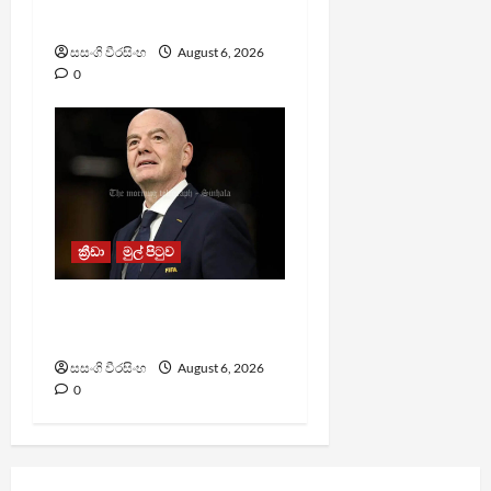
පිරමීඩ යෝජනා ක්‍රමයක්
සසංගි වීරසිංහ
August 6, 2026
0
ක්‍රීඩා
මුල් පිටුව
වැරදි පිළිගත් FIFA සභාපති
ප්‍රසිද්ධියේ සමාව අයදියි
සසංගි වීරසිංහ
August 6, 2026
0