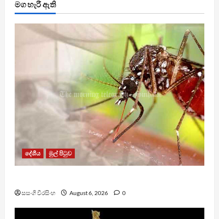
මග හැරී ඇති
දේශීය
මුල් පිටුව
ඩෙංගු මරණ 63 දක්වා ඉහළට
සසංගි වීරසිංහ
August 6, 2026
0