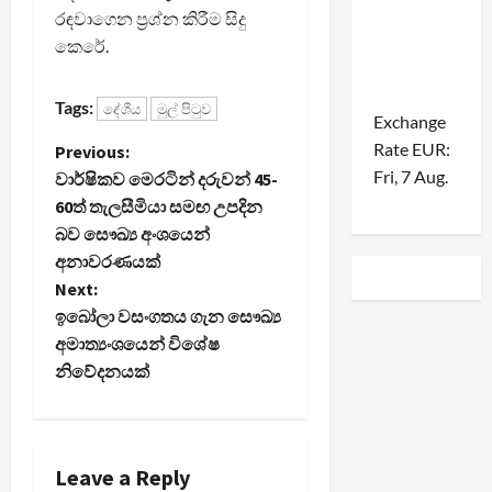
රඳවාගෙන ප්‍රශ්න කිරීම සිදු
කෙරේ.
Tags:
දේශීය
මුල් පිටුව
Exchange
Rate
EUR
:
P
Previous:
Fri, 7 Aug.
වාර්ෂිකව මෙරටින් දරුවන් 45-
o
60ත් තැලසීමියා සමඟ උපදින
බව සෞඛ්‍ය අංශයෙන්
s
අනාවරණයක්
t
Next:
ඉබෝලා වසංගතය ගැන සෞඛ්‍ය
n
අමාත්‍යංශයෙන් විශේෂ
නිවේදනයක්
a
v
i
Leave a Reply