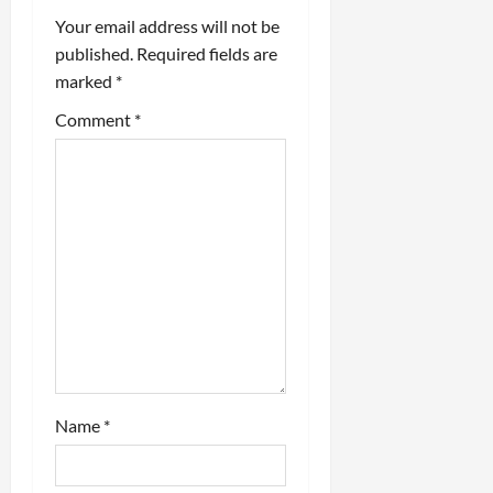
Your email address will not be
g
published.
Required fields are
a
marked
*
t
Comment
*
i
o
n
Name
*