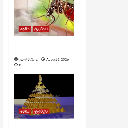
දේශීය
මුල් පිටුව
ඩෙංගු මරණ 63 දක්වා
ඉහළට
සසංගි වීරසිංහ
August 6, 2026
0
දේශීය
මුල් පිටුව
TM App යනු නීතිවිරෝධී