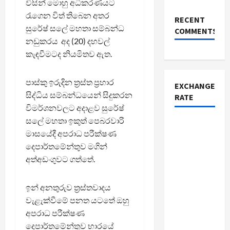
විසින් මොහු අධිකරණයට
රැගෙන විත් තිබෙන අතර
RECENT
සුරේෂ් සලේ මහතා සම්බන්ධ
COMMENTS
නඩුකරය අද (20) දහවල්
කැඳවීමටද නියමිතව ඇත.
පාස්කු ඉරුදින ත්‍රස්ත ප්‍රහාර
EXCHANGE
සිද්ධිය සම්බන්ධයෙන් සිදුකරන
RATE
විමර්ශනවලට අදාළව සුරේෂ්
සලේ මහතා ඉකුත් පෙබරවාරි
මාසයේදී අපරාධ පරීක්ෂණ
දෙපාර්තමේන්තුව මගින්
අත්අඩංගුවට ගත්තේ.
ඉන් අනතුරුව ත්‍රස්තවාදය
වැළැක්වීමේ පනත යටතේ ඔහු
අපරාධ පරීක්ෂණ
දෙපාර්තමේන්තුව භාරයේ