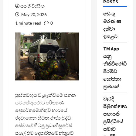
POSTS
සසංගි වීරසිංහ
ඩෙංගු
May 20, 2026
මරණ 63
1 minute read
0
දක්වා
ඉහළට
TM App
යනු
නීතිවිරෝධී
පිරමීඩ
යෝජනා
ක්‍රමයක්
ත්‍රස්තවාදය වැළැක්වීමේ පනත
වැරදි
යටතේ අපරාධ පරීක්‍ෂණ
පිළිගත් FIFA
දෙපාර්තමේන්තුව භාරයේ
සභාපති
රඳවාගෙන සිටින රාජ්‍ය බුද්ධි
ප්‍රසිද්ධියේ
සේවයේ හිටපු ප්‍රධානිසුරේෂ්
සමාව
සලේ එම දෙපාර්තමේන්තුවේ