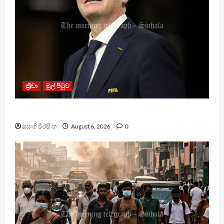
ක්‍රීඩා
මුල් පිටුව
වැරදි පිළිගත් FIFA සභාපති ප්‍රසිද්ධියේ සමාව අයදියි
සසංගි වීරසිංහ
August 6, 2026
0