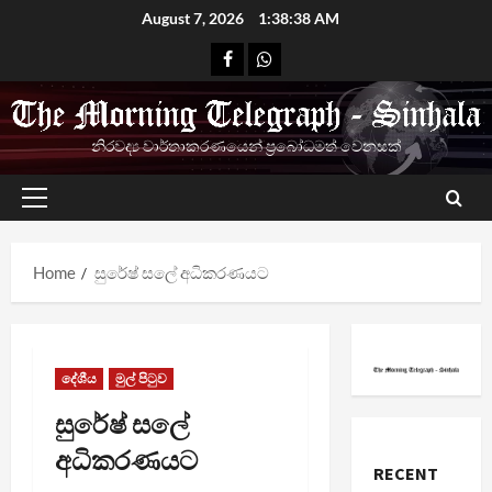
Skip
August 7, 2026
1:38:39 AM
to
Facebook
Whatsapp
content
නිරවද්‍ය වාර්තාකරණයෙන් ප්‍රබෝධමත් වෙනසක්
Primary
Menu
Home
සුරේෂ් සලේ අධිකරණයට
දේශීය
මුල් පිටුව
සුරේෂ් සලේ
අධිකරණයට
RECENT