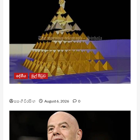
දේශීය
මුල් පිටුව
TM App යනු නීතිවිරෝධී පිරමීඩ යෝජනා ක්‍රමයක්
සසංගි වීරසිංහ
August 6, 2026
0