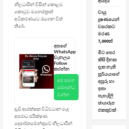
අයදියි
නිලධාරීන් විසින් කොළඹ
කොටුව මහෙස්ත්‍රාත්
වායු
අධිකරණයට රැගෙන විත්
දූෂණයෙන්
තිබේ.
වසරකට
මරණ
7,000ක්
අපගේ
WhatsApp
මීට පෙර
චැනලය
කිසි දිනක
Follow
දැක නැති
කරන්න
සූර්යයාගේ
අප සමග
අපූරු හා
සම්බන්ධ
ඉතා
වන්න
පැහැදිලි
ඡායාරූප
දැඩි ආරක්ෂක විධිවධාන මැද
එකතුවක්
අපරාධ පරීක්ෂණ
දෙපාර්තමේන්තුවේ නිලධාරීන්